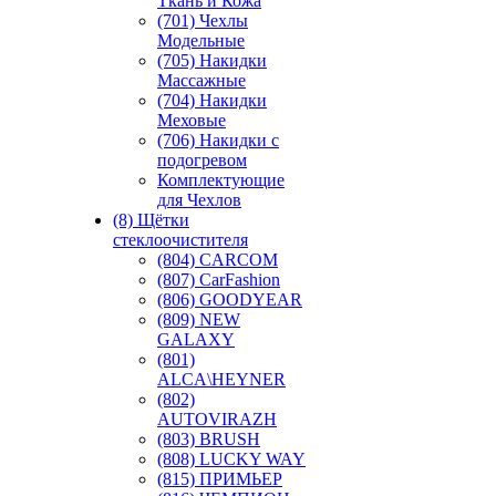
Ткань и Кожа
(701) Чехлы
Модельные
(705) Накидки
Массажные
(704) Накидки
Меховые
(706) Накидки с
подогревом
Комплектующие
для Чехлов
(8) Щётки
стеклоочистителя
(804) CARCOM
(807) CarFashion
(806) GOODYEAR
(809) NEW
GALAXY
(801)
ALCA\HEYNER
(802)
AUTOVIRAZH
(803) BRUSH
(808) LUCKY WAY
(815) ПРИМЬЕР