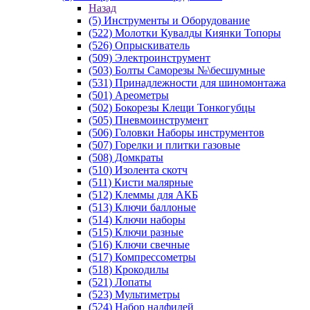
Назад
(5) Инструменты и Оборудование
(522) Молотки Кувалды Киянки Топоры
(526) Опрыскиватель
(509) Электроинструмент
(503) Болты Саморезы №\бесшумные
(531) Принадлежности для шиномонтажа
(501) Ареометры
(502) Бокорезы Клещи Тонкогубцы
(505) Пневмоинструмент
(506) Головки Наборы инструментов
(507) Горелки и плитки газовые
(508) Домкраты
(510) Изолента скотч
(511) Кисти малярные
(512) Клеммы для АКБ
(513) Ключи баллоные
(514) Ключи наборы
(515) Ключи разные
(516) Ключи свечные
(517) Компрессометры
(518) Крокодилы
(521) Лопаты
(523) Мультиметры
(524) Набор надфилей