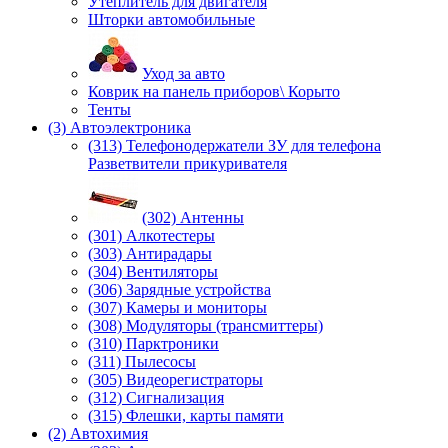
Утеплитель для двигателя
Шторки автомобильные
Уход за авто
Коврик на панель приборов\ Корыто
Тенты
(3) Автоэлектроника
(313) Телефонодержатели ЗУ для телефона
Разветвители прикуривателя
(302) Антенны
(301) Алкотестеры
(303) Антирадары
(304) Вентиляторы
(306) Зарядные устройства
(307) Камеры и мониторы
(308) Модуляторы (трансмиттеры)
(310) Парктроники
(311) Пылесосы
(305) Видеорегистраторы
(312) Сигнализация
(315) Флешки, карты памяти
(2) Автохимия