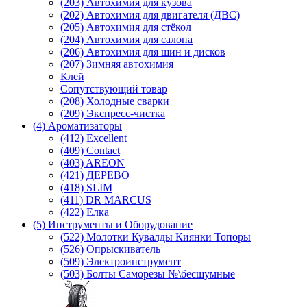
(203) Автохимия для кузова
(202) Автохимия для двигателя (ДВС)
(205) Автохимия для стёкол
(204) Автохимия для салона
(206) Автохимия для шин и дисков
(207) Зимняя автохимия
Клей
Сопутствующий товар
(208) Холодные сварки
(209) Экспреcс-чистка
(4) Ароматизаторы
(412) Excellent
(409) Contact
(403) AREON
(421) ДЕРЕВО
(418) SLIM
(411) DR MARCUS
(422) Елка
(5) Инструменты и Оборудование
(522) Молотки Кувалды Киянки Топоры
(526) Опрыскиватель
(509) Электроинструмент
(503) Болты Саморезы №\бесшумные