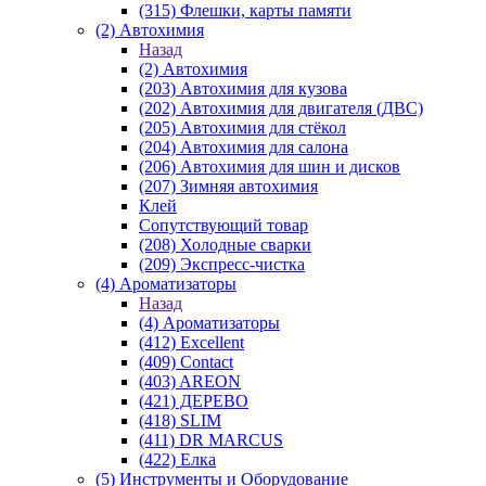
(315) Флешки, карты памяти
(2) Автохимия
Назад
(2) Автохимия
(203) Автохимия для кузова
(202) Автохимия для двигателя (ДВС)
(205) Автохимия для стёкол
(204) Автохимия для салона
(206) Автохимия для шин и дисков
(207) Зимняя автохимия
Клей
Сопутствующий товар
(208) Холодные сварки
(209) Экспреcс-чистка
(4) Ароматизаторы
Назад
(4) Ароматизаторы
(412) Excellent
(409) Contact
(403) AREON
(421) ДЕРЕВО
(418) SLIM
(411) DR MARCUS
(422) Елка
(5) Инструменты и Оборудование