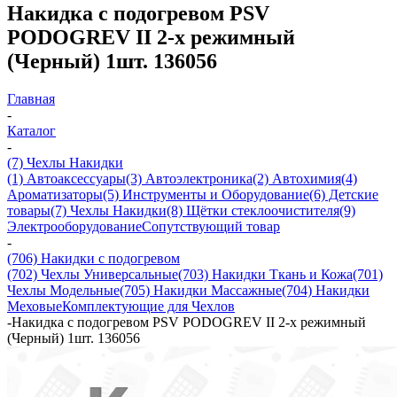
Накидка с подогревом PSV
PODOGREV II 2-х режимный
(Черный) 1шт. 136056
Главная
-
Каталог
-
(7) Чехлы Накидки
(1) Автоаксессуары
(3) Автоэлектроника
(2) Автохимия
(4)
Ароматизаторы
(5) Инструменты и Оборудование
(6) Детские
товары
(7) Чехлы Накидки
(8) Щётки стеклоочистителя
(9)
Электрооборудование
Сопутствующий товар
-
(706) Накидки с подогревом
(702) Чехлы Универсальные
(703) Накидки Ткань и Кожа
(701)
Чехлы Модельные
(705) Накидки Массажные
(704) Накидки
Меховые
Комплектующие для Чехлов
-
Накидка с подогревом PSV PODOGREV II 2-х режимный
(Черный) 1шт. 136056