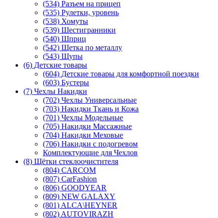
(534) Разъем на прицеп
(535) Рулетки, уровень
(538) Хомуты
(539) Шестигранники
(540) Шприц
(542) Щетка по металлу
(543) Щупы
(6) Детские товары
(604) Детские товары для комфортной поездки
(603) Бустеры
(7) Чехлы Накидки
(702) Чехлы Универсальные
(703) Накидки Ткань и Кожа
(701) Чехлы Модельные
(705) Накидки Массажные
(704) Накидки Меховые
(706) Накидки с подогревом
Комплектующие для Чехлов
(8) Щётки стеклоочистителя
(804) CARCOM
(807) CarFashion
(806) GOODYEAR
(809) NEW GALAXY
(801) ALCA\HEYNER
(802) AUTOVIRAZH