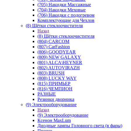
(705) Накидки Массажные
(704) Накидки Меховые
(706) Накидки с подогревом
Комплектующие для Чехлов
(8) Щётки стеклоочистителя
Назад
(8) Щётки стеклоочистителя
(804) CARCOM
(807) CarFashion
(806) GOODYEAR
(809) NEW GALAXY
(801) ALCA\HEYNER
(802) AUTOVIRAZH
(803) BRUSH
(808) LUCKY WAY
(815) ПРИМЬЕР
(816) ЧЕМПИОН
РАЗНЫЕ
Резинки дворника
(9) Электрооборудование
Назад
(9) Электрооборудование
Ксенон MaxLum
Диодные лампы Головного света (в фары)
Прочее