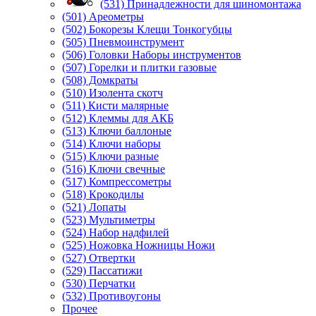
(531) Принадлежности для шиномонтажа
(501) Ареометры
(502) Бокорезы Клещи Тонкогубцы
(505) Пневмоинструмент
(506) Головки Наборы инструментов
(507) Горелки и плитки газовые
(508) Домкраты
(510) Изолента скотч
(511) Кисти малярные
(512) Клеммы для АКБ
(513) Ключи баллоные
(514) Ключи наборы
(515) Ключи разные
(516) Ключи свечные
(517) Компрессометры
(518) Крокодилы
(521) Лопаты
(523) Мультиметры
(524) Набор надфилей
(525) Ножовка Ножницы Ножи
(527) Отвертки
(529) Пассатижи
(530) Перчатки
(532) Противоугоны
Прочее