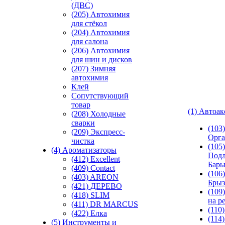
(ДВС)
(205) Автохимия
для стёкол
(204) Автохимия
для салона
(206) Автохимия
для шин и дисков
(207) Зимняя
автохимия
Клей
Сопутствующий
товар
(1) Автоа
(208) Холодные
сварки
(103
(209) Экспреcс-
Орга
чистка
(105)
(4) Ароматизаторы
Подл
(412) Excellent
Бар
(409) Contact
(106)
(403) AREON
Брыз
(421) ДЕРЕВО
(109
(418) SLIM
на р
(411) DR MARCUS
(110
(422) Елка
(114
(5) Инструменты и