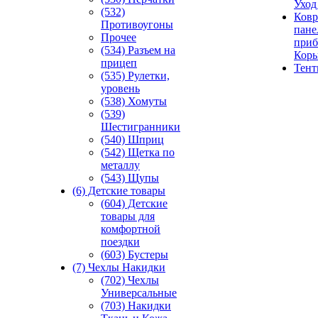
Уход
(532)
Ковр
Противоугоны
пане
Прочее
приб
(534) Разъем на
Кор
прицеп
Тен
(535) Рулетки,
уровень
(538) Хомуты
(539)
Шестигранники
(540) Шприц
(542) Щетка по
металлу
(543) Щупы
(6) Детские товары
(604) Детские
товары для
комфортной
поездки
(603) Бустеры
(7) Чехлы Накидки
(702) Чехлы
Универсальные
(703) Накидки