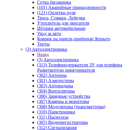
Сетка багажника
(101) Аварийные принадлежности
(121) Оплетки руля
Троса, Стяжки, Лебедки
Утеплитель для двигателя
Шторки автомобильные
Уход за авто
Коврик на панель приборов\ Корыто
Тенты
(3) Автоэлектроника
Назад
(3) Автоэлектроника
(313) Телефонодержатели ЗУ для телефона
Разветвители прикуривателя
(302) Антенны
(301) Алкотестеры
(303) Антирадары
(304) Вентиляторы
(306) Зарядные устройства
(307) Камеры и мониторы
(308) Модуляторы (трансмиттеры)
(310) Парктроники
(311) Пылесосы
(305) Видеорегистраторы
(312) Сигнализация