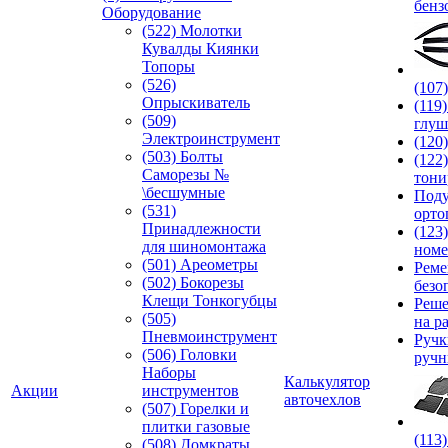
бенз
Оборудование
(522) Молотки
Кувалды Киянки
Топоры
(526)
(107
Опрыскиватель
(119
(509)
глуш
Электроинструмент
(120
(503) Болты
(122
Саморезы №
тони
\бесшумные
Под
(531)
орто
Принадлежности
(123
для шиномонтажа
номе
(501) Ареометры
Реме
(502) Бокорезы
безо
Клещи Тонкогубцы
Реше
(505)
на р
Пневмоинструмент
Руч
(506) Головки
ручн
Наборы
Калькулятор
Акции
инструментов
авточехлов
(507) Горелки и
плитки газовые
(113
(508) Домкраты