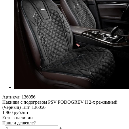
Артикул:
136056
Накидка с подогревом PSV PODOGREV II 2-х режимный
(Черный) 1шт. 136056
1 960
руб.
/шт
Есть в наличии
Нашли дешевле?
-
+