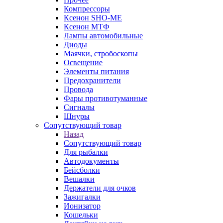
Компрессоры
Ксенон SHO-ME
Ксенон МТФ
Лампы автомобильные
Диоды
Маячки, стробоскопы
Освещение
Элементы питания
Предохранители
Провода
Фары противотуманные
Сигналы
Шнуры
Сопутствующий товар
Назад
Сопутствующий товар
Для рыбалки
Автодокументы
Бейсболки
Вешалки
Держатели для очков
Зажигалки
Ионизатор
Кошельки