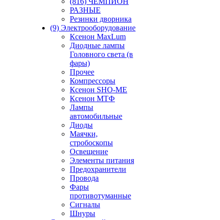
(816) ЧЕМПИОН
РАЗНЫЕ
Резинки дворника
(9) Электрооборудование
Ксенон MaxLum
Диодные лампы
Головного света (в
фары)
Прочее
Компрессоры
Ксенон SHO-ME
Ксенон МТФ
Лампы
автомобильные
Диоды
Маячки,
стробоскопы
Освещение
Элементы питания
Предохранители
Провода
Фары
противотуманные
Сигналы
Шнуры