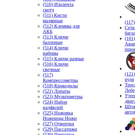
(510) Изолента
скотч
(511) Кисти
малярные
(117
(512) Клеммы для
Сетк
АКБ
бага
(513) Ключи
(101)
баллоные
Ава
(514) Ключи
прин
наборы
(515) Ключи разные
(516) Ключи
свечные
(121
(517)
руля
Компрессометры
Трос
(518) Крокодилы
Лебе
(521) Лопаты
Утеп
(523) Мультиметры
двиг
(524) Набор
Што
надфилей
авто
(525) Ножовка
Ножницы Ножи
(527) Отвертки
(529) Пассатижи
(530) Перчатки