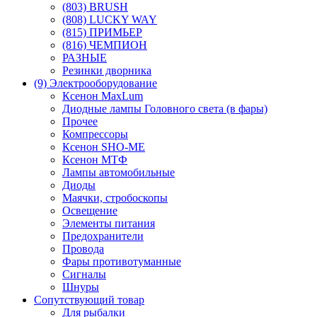
(803) BRUSH
(808) LUCKY WAY
(815) ПРИМЬЕР
(816) ЧЕМПИОН
РАЗНЫЕ
Резинки дворника
(9) Электрооборудование
Ксенон MaxLum
Диодные лампы Головного света (в фары)
Прочее
Компрессоры
Ксенон SHO-ME
Ксенон МТФ
Лампы автомобильные
Диоды
Маячки, стробоскопы
Освещение
Элементы питания
Предохранители
Провода
Фары противотуманные
Сигналы
Шнуры
Сопутствующий товар
Для рыбалки