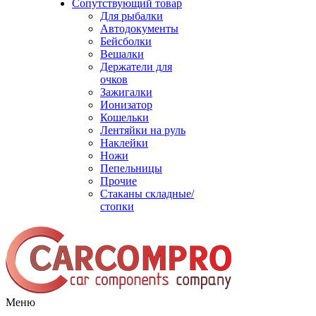
Сопутствующий товар
Для рыбалки
Автодокументы
Бейсболки
Вешалки
Держатели для
очков
Зажигалки
Ионизатор
Кошельки
Лентяйки на руль
Наклейки
Ножи
Пепельницы
Прочие
Стаканы складные/
стопки
Меню