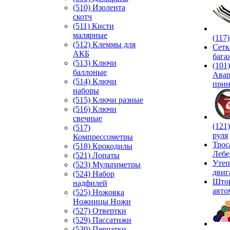
(510) Изолента
скотч
(511) Кисти
малярные
(117
(512) Клеммы для
Сетк
АКБ
бага
(513) Ключи
(101)
баллоные
Ава
(514) Ключи
прин
наборы
(515) Ключи разные
(516) Ключи
свечные
(121
(517)
руля
Компрессометры
Трос
(518) Крокодилы
Лебе
(521) Лопаты
Утеп
(523) Мультиметры
двиг
(524) Набор
Што
надфилей
авто
(525) Ножовка
Ножницы Ножи
(527) Отвертки
(529) Пассатижи
(530) Перчатки