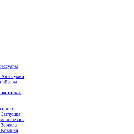
ксессуары
) Автосумки
найзеры
окотники-
ы
говики
) Заглушка
емень безоп.
) Зеркала
) Крышка