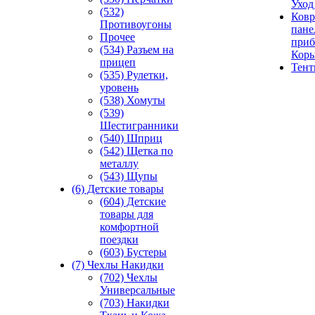
Уход
(532)
Ковр
Противоугоны
пане
Прочее
приб
(534) Разъем на
Кор
прицеп
Тен
(535) Рулетки,
уровень
(538) Хомуты
(539)
Шестигранники
(540) Шприц
(542) Щетка по
металлу
(543) Щупы
(6) Детские товары
(604) Детские
товары для
комфортной
поездки
(603) Бустеры
(7) Чехлы Накидки
(702) Чехлы
Универсальные
(703) Накидки