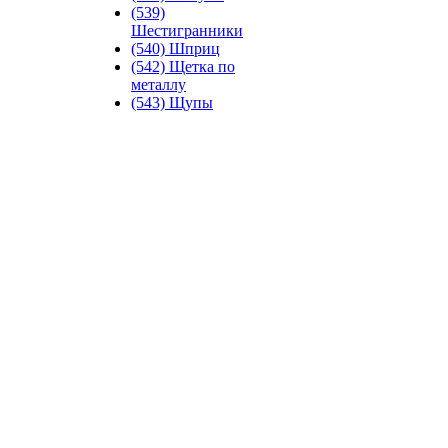
(539)
Шестигранники
(540) Шприц
(542) Щетка по
металлу
(543) Щупы