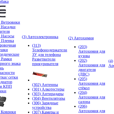
обака
) Ветровики
) Насадки
ителя
) Насосы
(3) Автоэлектроника
(2) Автохимия
) Пленка
ровочная
(313)
(203)
ушки
Телефонодержатели
Автохимия для
педические
ЗУ для телефона
кузова
) Рамки
Разветвители
(202)
(4)
рного знака
прикуривателя
Автохимия для
Ар
нь
двигателя
пасности
(ДВС)
тки/ сетки
(205)
адиатор
Автохимия для
(302) Антенны
ки КПП
стёкол
(301) Алкотестеры
ики
(204)
(303) Антирадары
Автохимия для
(304) Вентиляторы
салона
(306) Зарядные
(206)
устройства
Автохимия для
) Коврики
(307) Камеры и