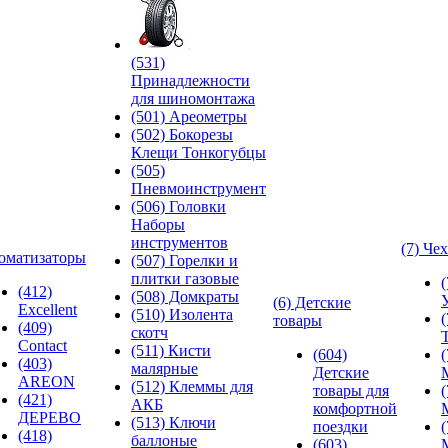
(531)
Принадлежности
для шиномонтажа
(501) Ареометры
(502) Бокорезы
Клещи Тонкогубцы
(505)
Пневмоинструмент
(506) Головки
Наборы
инструментов
(7) Че
оматизаторы
(507) Горелки и
плитки газовые
(412)
(508) Домкраты
(6) Детские
Excellent
(510) Изолента
товары
(409)
скотч
Contact
(511) Кисти
(604)
(403)
малярные
Детские
AREON
(512) Клеммы для
товары для
(421)
АКБ
комфортной
ДЕРЕВО
(513) Ключи
поездки
(418)
баллоные
(603)