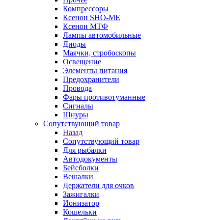
Компрессоры
Ксенон SHO-ME
Ксенон МТФ
Лампы автомобильные
Диоды
Маячки, стробоскопы
Освещение
Элементы питания
Предохранители
Провода
Фары противотуманные
Сигналы
Шнуры
Сопутствующий товар
Назад
Сопутствующий товар
Для рыбалки
Автодокументы
Бейсболки
Вешалки
Держатели для очков
Зажигалки
Ионизатор
Кошельки