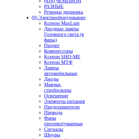
(816) ЧЕМПИОН
РАЗНЫЕ
Резинки дворника
(9) Электрооборудование
Ксенон MaxLum
Диодные лампы
Головного света (в
фары)
Прочее
Компрессоры
Ксенон SHO-ME
Ксенон МТФ
Лампы
автомобильные
Диоды
Маячки,
стробоскопы
Освещение
Элементы питания
Предохранители
Провода
Фары
противотуманные
Сигналы
Шнуры