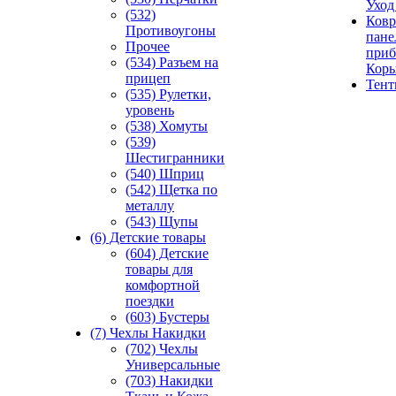
Уход
(532)
Ковр
Противоугоны
пане
Прочее
приб
(534) Разъем на
Кор
прицеп
Тен
(535) Рулетки,
уровень
(538) Хомуты
(539)
Шестигранники
(540) Шприц
(542) Щетка по
металлу
(543) Щупы
(6) Детские товары
(604) Детские
товары для
комфортной
поездки
(603) Бустеры
(7) Чехлы Накидки
(702) Чехлы
Универсальные
(703) Накидки