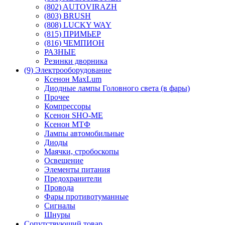
(802) AUTOVIRAZH
(803) BRUSH
(808) LUCKY WAY
(815) ПРИМЬЕР
(816) ЧЕМПИОН
РАЗНЫЕ
Резинки дворника
(9) Электрооборудование
Ксенон MaxLum
Диодные лампы Головного света (в фары)
Прочее
Компрессоры
Ксенон SHO-ME
Ксенон МТФ
Лампы автомобильные
Диоды
Маячки, стробоскопы
Освещение
Элементы питания
Предохранители
Провода
Фары противотуманные
Сигналы
Шнуры
Сопутствующий товар