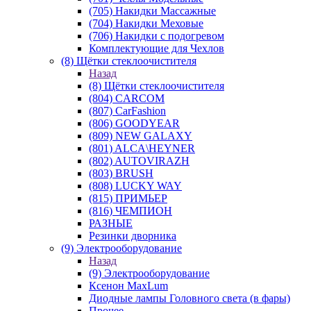
(705) Накидки Массажные
(704) Накидки Меховые
(706) Накидки с подогревом
Комплектующие для Чехлов
(8) Щётки стеклоочистителя
Назад
(8) Щётки стеклоочистителя
(804) CARCOM
(807) CarFashion
(806) GOODYEAR
(809) NEW GALAXY
(801) ALCA\HEYNER
(802) AUTOVIRAZH
(803) BRUSH
(808) LUCKY WAY
(815) ПРИМЬЕР
(816) ЧЕМПИОН
РАЗНЫЕ
Резинки дворника
(9) Электрооборудование
Назад
(9) Электрооборудование
Ксенон MaxLum
Диодные лампы Головного света (в фары)
Прочее