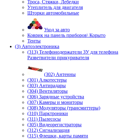
Троса, Стяжки, Лебедки
Утеплитель для двигателя
Шторки автомобильные
Уход за авто
Коврик на панель приборов\ Корыто
Тенты
(3) Автоэлектроника
(313) Телефонодержатели ЗУ для телефона
Разветвители прикуривателя
(302) Антенны
(301) Алкотестеры
(303) Антирадары
(304) Вентиляторы
(306) Зарядные устройства
(307) Камеры и мониторы
(308) Модуляторы (трансмиттеры)
(310) Парктроники
(311) Пылесосы
(305) Видеорегистраторы
(312) Сигнализация
(315) Флешки, карты памяти