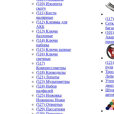
(510) Изолента
скотч
(511) Кисти
малярные
(117
(512) Клеммы для
Сетк
АКБ
бага
(513) Ключи
(101)
баллоные
Ава
(514) Ключи
прин
наборы
(515) Ключи разные
(516) Ключи
свечные
(121
(517)
руля
Компрессометры
Трос
(518) Крокодилы
Лебе
(521) Лопаты
Утеп
(523) Мультиметры
двиг
(524) Набор
Што
надфилей
авто
(525) Ножовка
Ножницы Ножи
(527) Отвертки
(529) Пассатижи
(530) Перчатки