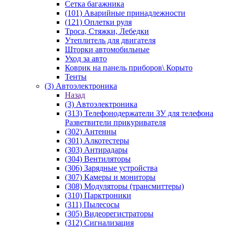
Сетка багажника
(101) Аварийные принадлежности
(121) Оплетки руля
Троса, Стяжки, Лебедки
Утеплитель для двигателя
Шторки автомобильные
Уход за авто
Коврик на панель приборов\ Корыто
Тенты
(3) Автоэлектроника
Назад
(3) Автоэлектроника
(313) Телефонодержатели ЗУ для телефона
Разветвители прикуривателя
(302) Антенны
(301) Алкотестеры
(303) Антирадары
(304) Вентиляторы
(306) Зарядные устройства
(307) Камеры и мониторы
(308) Модуляторы (трансмиттеры)
(310) Парктроники
(311) Пылесосы
(305) Видеорегистраторы
(312) Сигнализация