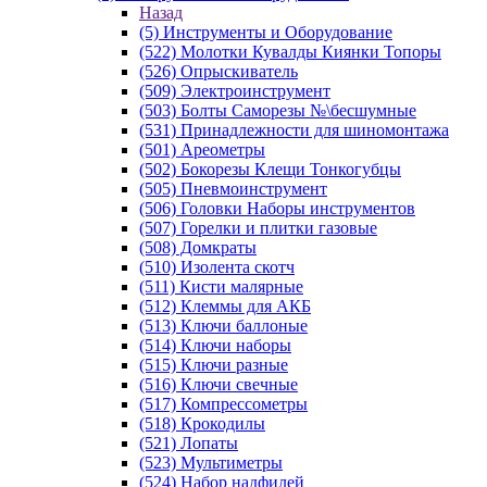
Назад
(5) Инструменты и Оборудование
(522) Молотки Кувалды Киянки Топоры
(526) Опрыскиватель
(509) Электроинструмент
(503) Болты Саморезы №\бесшумные
(531) Принадлежности для шиномонтажа
(501) Ареометры
(502) Бокорезы Клещи Тонкогубцы
(505) Пневмоинструмент
(506) Головки Наборы инструментов
(507) Горелки и плитки газовые
(508) Домкраты
(510) Изолента скотч
(511) Кисти малярные
(512) Клеммы для АКБ
(513) Ключи баллоные
(514) Ключи наборы
(515) Ключи разные
(516) Ключи свечные
(517) Компрессометры
(518) Крокодилы
(521) Лопаты
(523) Мультиметры
(524) Набор надфилей