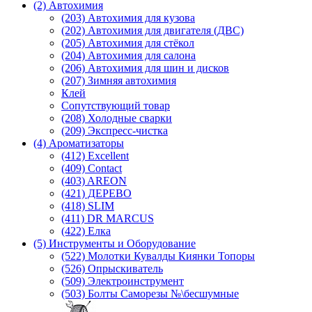
(2) Автохимия
(203) Автохимия для кузова
(202) Автохимия для двигателя (ДВС)
(205) Автохимия для стёкол
(204) Автохимия для салона
(206) Автохимия для шин и дисков
(207) Зимняя автохимия
Клей
Сопутствующий товар
(208) Холодные сварки
(209) Экспреcс-чистка
(4) Ароматизаторы
(412) Excellent
(409) Contact
(403) AREON
(421) ДЕРЕВО
(418) SLIM
(411) DR MARCUS
(422) Елка
(5) Инструменты и Оборудование
(522) Молотки Кувалды Киянки Топоры
(526) Опрыскиватель
(509) Электроинструмент
(503) Болты Саморезы №\бесшумные