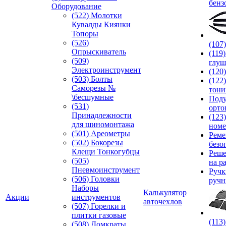
бенз
Оборудование
(522) Молотки
Кувалды Киянки
Топоры
(526)
(107
Опрыскиватель
(119
(509)
глуш
Электроинструмент
(120
(503) Болты
(122
Саморезы №
тони
\бесшумные
Под
(531)
орто
Принадлежности
(123
для шиномонтажа
номе
(501) Ареометры
Реме
(502) Бокорезы
безо
Клещи Тонкогубцы
Реше
(505)
на р
Пневмоинструмент
Руч
(506) Головки
ручн
Наборы
Калькулятор
Акции
инструментов
авточехлов
(507) Горелки и
плитки газовые
(113
(508) Домкраты