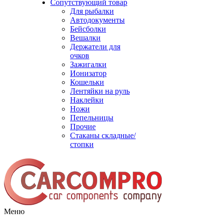
Сопутствующий товар
Для рыбалки
Автодокументы
Бейсболки
Вешалки
Держатели для
очков
Зажигалки
Ионизатор
Кошельки
Лентяйки на руль
Наклейки
Ножи
Пепельницы
Прочие
Стаканы складные/
стопки
Меню