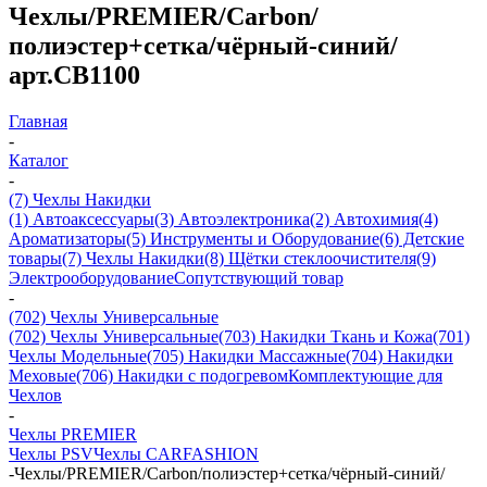
Чехлы/PREMIER/Carbon/
полиэстер+сетка/чёрный-синий/
арт.CB1100
Главная
-
Каталог
-
(7) Чехлы Накидки
(1) Автоаксессуары
(3) Автоэлектроника
(2) Автохимия
(4)
Ароматизаторы
(5) Инструменты и Оборудование
(6) Детские
товары
(7) Чехлы Накидки
(8) Щётки стеклоочистителя
(9)
Электрооборудование
Сопутствующий товар
-
(702) Чехлы Универсальные
(702) Чехлы Универсальные
(703) Накидки Ткань и Кожа
(701)
Чехлы Модельные
(705) Накидки Массажные
(704) Накидки
Меховые
(706) Накидки с подогревом
Комплектующие для
Чехлов
-
Чехлы PREMIER
Чехлы PSV
Чехлы CARFASHION
-
Чехлы/PREMIER/Carbon/полиэстер+сетка/чёрный-синий/