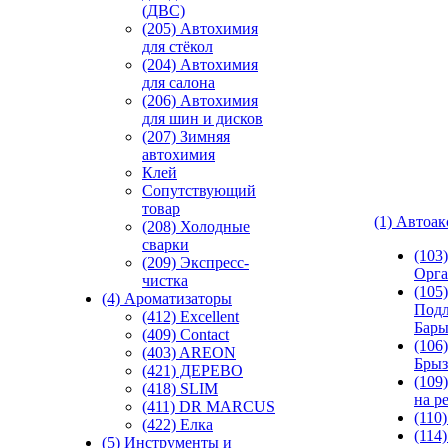
(ДВС)
(205) Автохимия
для стёкол
(204) Автохимия
для салона
(206) Автохимия
для шин и дисков
(207) Зимняя
автохимия
Клей
Сопутствующий
товар
(1) Автоа
(208) Холодные
сварки
(103
(209) Экспреcс-
Орга
чистка
(105)
(4) Ароматизаторы
Подл
(412) Excellent
Бар
(409) Contact
(106)
(403) AREON
Брыз
(421) ДЕРЕВО
(109
(418) SLIM
на р
(411) DR MARCUS
(110
(422) Елка
(114
(5) Инструменты и