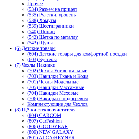
Прочее
(534) Разъем на прицеп
(535) Рулетки, уровень
(538) Хомуты
(539) Шестигранники
(540) Шприц
(542) Щетка по металлу
(543) Щупы
(6) Детские товары
(604) Детские товары для комфортной поездки
(603) Бустеры
(7) Чехлы Накидки
(702) Чехлы Универсальные
(703) Накидки Ткань и Кожа
(701) Чехлы Модельные
(705) Накидки Массажные
(704) Накидки Меховые
(706) Накидки с подогревом
Комплектующие для Чехлов
(8) Щётки стеклоочистителя
(804) CARCOM
(807) CarFashion
(806) GOODYEAR
(809) NEW GALAXY
(801) ALCA\HEYNER