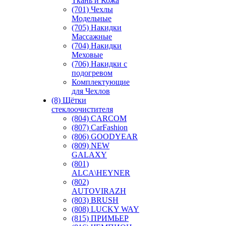
Ткань и Кожа
(701) Чехлы
Модельные
(705) Накидки
Массажные
(704) Накидки
Меховые
(706) Накидки с
подогревом
Комплектующие
для Чехлов
(8) Щётки
стеклоочистителя
(804) CARCOM
(807) CarFashion
(806) GOODYEAR
(809) NEW
GALAXY
(801)
ALCA\HEYNER
(802)
AUTOVIRAZH
(803) BRUSH
(808) LUCKY WAY
(815) ПРИМЬЕР