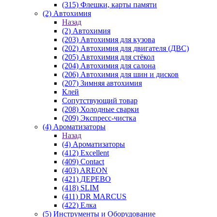
(315) Флешки, карты памяти
(2) Автохимия
Назад
(2) Автохимия
(203) Автохимия для кузова
(202) Автохимия для двигателя (ДВС)
(205) Автохимия для стёкол
(204) Автохимия для салона
(206) Автохимия для шин и дисков
(207) Зимняя автохимия
Клей
Сопутствующий товар
(208) Холодные сварки
(209) Экспреcс-чистка
(4) Ароматизаторы
Назад
(4) Ароматизаторы
(412) Excellent
(409) Contact
(403) AREON
(421) ДЕРЕВО
(418) SLIM
(411) DR MARCUS
(422) Елка
(5) Инструменты и Оборудование