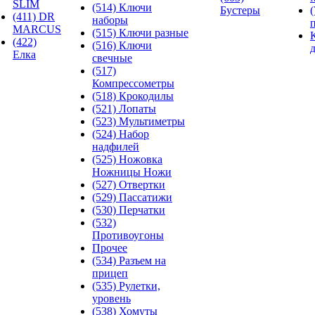
SLIM
(514) Ключи
Бустеры
(411) DR
наборы
MARCUS
(515) Ключи разные
(422)
(516) Ключи
Елка
свечные
(517)
Компрессометры
(518) Крокодилы
(521) Лопаты
(523) Мультиметры
(524) Набор
надфилей
(525) Ножовка
Ножницы Ножи
(527) Отвертки
(529) Пассатижи
(530) Перчатки
(532)
Противоугоны
Прочее
(534) Разъем на
прицеп
(535) Рулетки,
уровень
(538) Хомуты