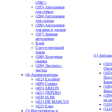
(ДВС)
(205) Автохимия
для стёкол
(204) Автохимия
для салона
(206) Автохимия
для шин и дисков
(207) Зимняя
автохимия
Клей
Сопутствующий
товар
(1) Автоа
(208) Холодные
сварки
(103
(209) Экспреcс-
Орга
чистка
(105)
(4) Ароматизаторы
Подл
(412) Excellent
Бар
(409) Contact
(106)
(403) AREON
Брыз
(421) ДЕРЕВО
(109
(418) SLIM
на р
(411) DR MARCUS
(110
(422) Елка
(114
(5) Инструменты и