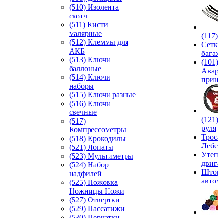
(510) Изолента
скотч
(511) Кисти
малярные
(117
(512) Клеммы для
Сетк
АКБ
бага
(513) Ключи
(101)
баллоные
Ава
(514) Ключи
прин
наборы
(515) Ключи разные
(516) Ключи
свечные
(121
(517)
руля
Компрессометры
Трос
(518) Крокодилы
Лебе
(521) Лопаты
Утеп
(523) Мультиметры
двиг
(524) Набор
Што
надфилей
авто
(525) Ножовка
Ножницы Ножи
(527) Отвертки
(529) Пассатижи
(530) Перчатки