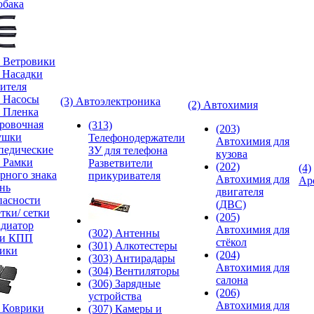
обака
) Ветровики
) Насадки
ителя
) Насосы
(3) Автоэлектроника
(2) Автохимия
) Пленка
ровочная
(313)
(203)
ушки
Телефонодержатели
Автохимия для
педические
ЗУ для телефона
кузова
) Рамки
Разветвители
(202)
(4)
рного знака
прикуривателя
Автохимия для
Ар
нь
двигателя
пасности
(ДВС)
тки/ сетки
(205)
адиатор
Автохимия для
(302) Антенны
ки КПП
стёкол
(301) Алкотестеры
ики
(204)
(303) Антирадары
Автохимия для
(304) Вентиляторы
салона
(306) Зарядные
(206)
устройства
Автохимия для
) Коврики
(307) Камеры и