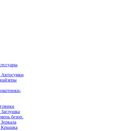
ксессуары
) Автосумки
найзеры
окотники-
ы
говики
) Заглушка
емень безоп.
) Зеркала
) Крышка