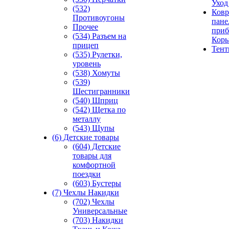
Уход
(532)
Ковр
Противоугоны
пане
Прочее
приб
(534) Разъем на
Кор
прицеп
Тен
(535) Рулетки,
уровень
(538) Хомуты
(539)
Шестигранники
(540) Шприц
(542) Щетка по
металлу
(543) Щупы
(6) Детские товары
(604) Детские
товары для
комфортной
поездки
(603) Бустеры
(7) Чехлы Накидки
(702) Чехлы
Универсальные
(703) Накидки