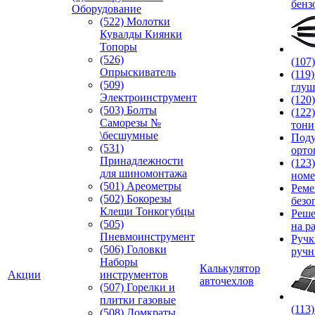
бенз
Оборудование
(522) Молотки
Кувалды Киянки
Топоры
(526)
(107
Опрыскиватель
(119
(509)
глуш
Электроинструмент
(120
(503) Болты
(122
Саморезы №
тони
\бесшумные
Под
(531)
орто
Принадлежности
(123
для шиномонтажа
номе
(501) Ареометры
Реме
(502) Бокорезы
безо
Клещи Тонкогубцы
Реше
(505)
на р
Пневмоинструмент
Руч
(506) Головки
ручн
Наборы
Калькулятор
Акции
инструментов
авточехлов
(507) Горелки и
плитки газовые
(113
(508) Домкраты