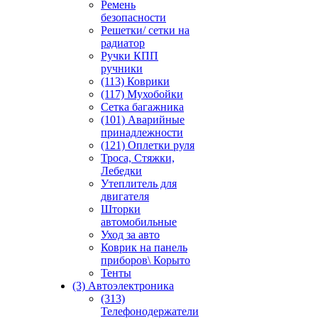
Ремень
безопасности
Решетки/ сетки на
радиатор
Ручки КПП
ручники
(113) Коврики
(117) Мухобойки
Сетка багажника
(101) Аварийные
принадлежности
(121) Оплетки руля
Троса, Стяжки,
Лебедки
Утеплитель для
двигателя
Шторки
автомобильные
Уход за авто
Коврик на панель
приборов\ Корыто
Тенты
(3) Автоэлектроника
(313)
Телефонодержатели