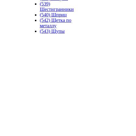
(539)
Шестигранники
(540) Шприц
(542) Щетка по
металлу
(543) Щупы