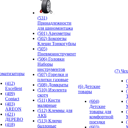
(531)
Принадлежности
для шиномонтажа
(501) Ареометры
(502) Бокорезы
Клещи Тонкогубцы
(505)
Пневмоинструмент
(506) Головки
Наборы
инструментов
(7) Че
оматизаторы
(507) Горелки и
плитки газовые
(412)
(508) Домкраты
(6) Детские
Excellent
(510) Изолента
товары
(409)
скотч
Contact
(511) Кисти
(604)
(403)
малярные
Детские
AREON
(512) Клеммы для
товары для
(421)
АКБ
комфортной
ДЕРЕВО
(513) Ключи
поездки
(418)
баллоные
(603)