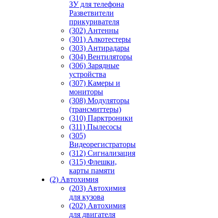
ЗУ для телефона
Разветвители
прикуривателя
(302) Антенны
(301) Алкотестеры
(303) Антирадары
(304) Вентиляторы
(306) Зарядные
устройства
(307) Камеры и
мониторы
(308) Модуляторы
(трансмиттеры)
(310) Парктроники
(311) Пылесосы
(305)
Видеорегистраторы
(312) Сигнализация
(315) Флешки,
карты памяти
(2) Автохимия
(203) Автохимия
для кузова
(202) Автохимия
для двигателя