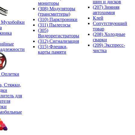
шин и дисков
мониторы
(207) Зимняя
(308) Модуляторы
автохимия
(трансмиттеры)
Клей
(310) Парктроники
) Мухобойки
Сопутствующий
(311) Пылесосы
а
товар
(305)
жника
(208) Холодные
Видеорегистраторы
сварки
(312) Сигнализация
рийные
(209) Экспреcс-
(315) Флешки,
адлежности
чистка
карты памяти
) Оплетки
а, Стяжки,
дки
литель для
ателя
рки
мобильные