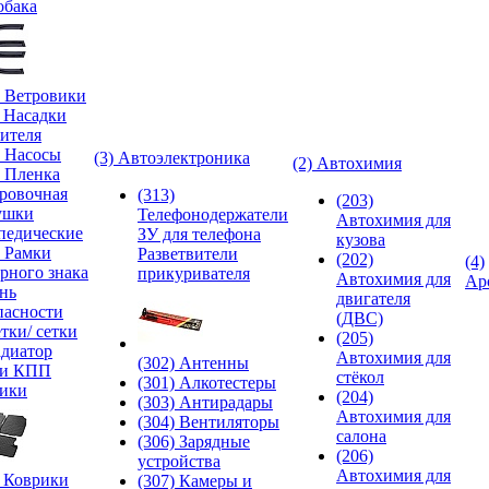
обака
) Ветровики
) Насадки
ителя
) Насосы
(3) Автоэлектроника
(2) Автохимия
) Пленка
ровочная
(313)
(203)
ушки
Телефонодержатели
Автохимия для
педические
ЗУ для телефона
кузова
) Рамки
Разветвители
(202)
(4)
рного знака
прикуривателя
Автохимия для
Ар
нь
двигателя
пасности
(ДВС)
тки/ сетки
(205)
адиатор
Автохимия для
(302) Антенны
ки КПП
стёкол
(301) Алкотестеры
ики
(204)
(303) Антирадары
Автохимия для
(304) Вентиляторы
салона
(306) Зарядные
(206)
устройства
Автохимия для
) Коврики
(307) Камеры и