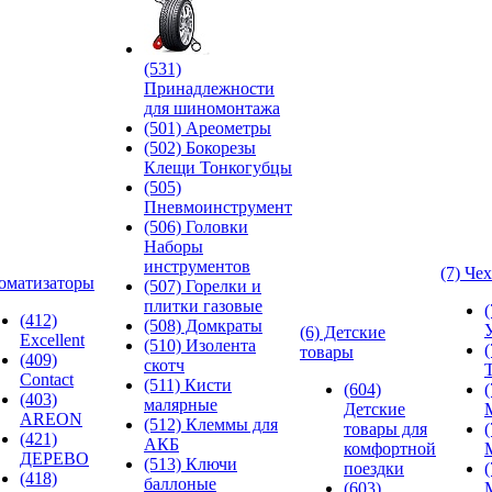
(531)
Принадлежности
для шиномонтажа
(501) Ареометры
(502) Бокорезы
Клещи Тонкогубцы
(505)
Пневмоинструмент
(506) Головки
Наборы
инструментов
(7) Че
оматизаторы
(507) Горелки и
плитки газовые
(412)
(508) Домкраты
(6) Детские
Excellent
(510) Изолента
товары
(409)
скотч
Contact
(511) Кисти
(604)
(403)
малярные
Детские
AREON
(512) Клеммы для
товары для
(421)
АКБ
комфортной
ДЕРЕВО
(513) Ключи
поездки
(418)
баллоные
(603)