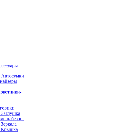
ксессуары
) Автосумки
найзеры
окотники-
ы
говики
) Заглушка
емень безоп.
) Зеркала
) Крышка