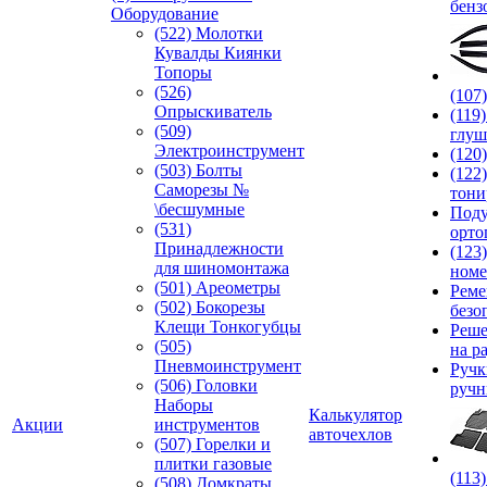
бенз
Оборудование
(522) Молотки
Кувалды Киянки
Топоры
(526)
(107
Опрыскиватель
(119
(509)
глуш
Электроинструмент
(120
(503) Болты
(122
Саморезы №
тони
\бесшумные
Под
(531)
орто
Принадлежности
(123
для шиномонтажа
номе
(501) Ареометры
Реме
(502) Бокорезы
безо
Клещи Тонкогубцы
Реше
(505)
на р
Пневмоинструмент
Руч
(506) Головки
ручн
Наборы
Калькулятор
Акции
инструментов
авточехлов
(507) Горелки и
плитки газовые
(113
(508) Домкраты