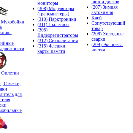
шин и дисков
мониторы
(207) Зимняя
(308) Модуляторы
автохимия
(трансмиттеры)
Клей
(310) Парктроники
) Мухобойки
Сопутствующий
(311) Пылесосы
а
товар
(305)
жника
(208) Холодные
Видеорегистраторы
сварки
(312) Сигнализация
рийные
(209) Экспреcс-
(315) Флешки,
адлежности
чистка
карты памяти
) Оплетки
а, Стяжки,
дки
литель для
ателя
рки
мобильные