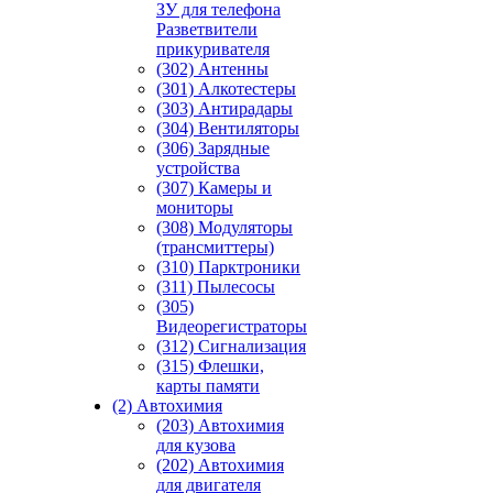
ЗУ для телефона
Разветвители
прикуривателя
(302) Антенны
(301) Алкотестеры
(303) Антирадары
(304) Вентиляторы
(306) Зарядные
устройства
(307) Камеры и
мониторы
(308) Модуляторы
(трансмиттеры)
(310) Парктроники
(311) Пылесосы
(305)
Видеорегистраторы
(312) Сигнализация
(315) Флешки,
карты памяти
(2) Автохимия
(203) Автохимия
для кузова
(202) Автохимия
для двигателя