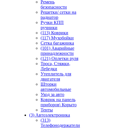
Ремень
безопасности
Решетки/ сетки на
радиатор
Ручки КПП
ручники
(113) Коврики
(117) Мухобойки
Сетка багажника
(101) Аварийные
принадлежности
(121) Оплетки руля
Троса, Стяжки,
Лебедки
Утеплитель для
двигателя
Шторки
автомобильные
Уход за авто
Коврик на панель
приборов\ Корыто
Тенты
(3) Автоэлектроника
(313)
Телефонодержатели