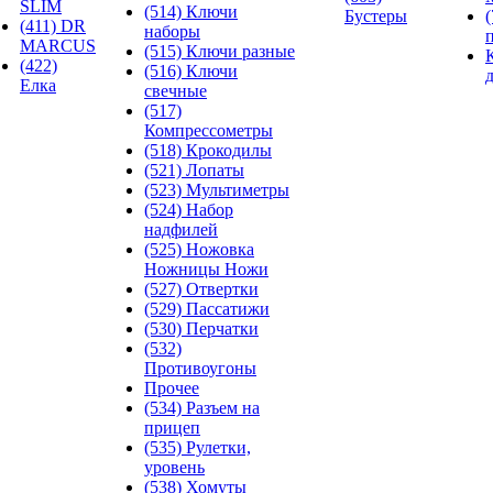
SLIM
(514) Ключи
Бустеры
(411) DR
наборы
MARCUS
(515) Ключи разные
(422)
(516) Ключи
Елка
свечные
(517)
Компрессометры
(518) Крокодилы
(521) Лопаты
(523) Мультиметры
(524) Набор
надфилей
(525) Ножовка
Ножницы Ножи
(527) Отвертки
(529) Пассатижи
(530) Перчатки
(532)
Противоугоны
Прочее
(534) Разъем на
прицеп
(535) Рулетки,
уровень
(538) Хомуты