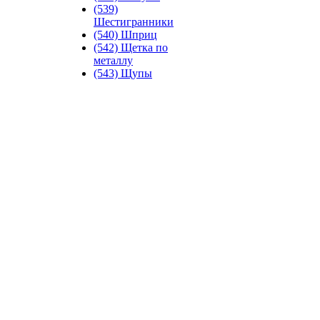
(539)
Шестигранники
(540) Шприц
(542) Щетка по
металлу
(543) Щупы