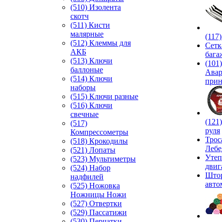
(510) Изолента
скотч
(511) Кисти
малярные
(117
(512) Клеммы для
Сетк
АКБ
бага
(513) Ключи
(101)
баллоные
Ава
(514) Ключи
прин
наборы
(515) Ключи разные
(516) Ключи
свечные
(121
(517)
руля
Компрессометры
Трос
(518) Крокодилы
Лебе
(521) Лопаты
Утеп
(523) Мультиметры
двиг
(524) Набор
Што
надфилей
авто
(525) Ножовка
Ножницы Ножи
(527) Отвертки
(529) Пассатижи
(530) Перчатки