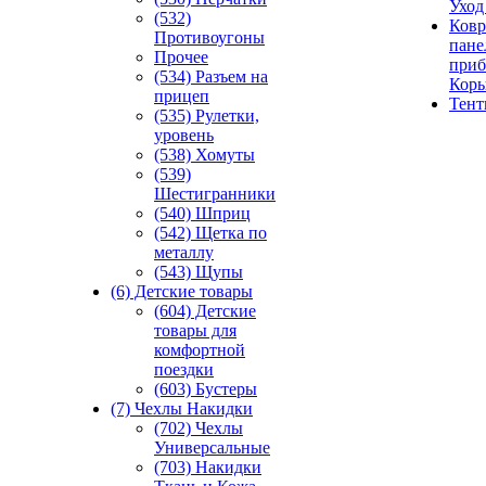
Уход
(532)
Ковр
Противоугоны
пане
Прочее
приб
(534) Разъем на
Кор
прицеп
Тен
(535) Рулетки,
уровень
(538) Хомуты
(539)
Шестигранники
(540) Шприц
(542) Щетка по
металлу
(543) Щупы
(6) Детские товары
(604) Детские
товары для
комфортной
поездки
(603) Бустеры
(7) Чехлы Накидки
(702) Чехлы
Универсальные
(703) Накидки