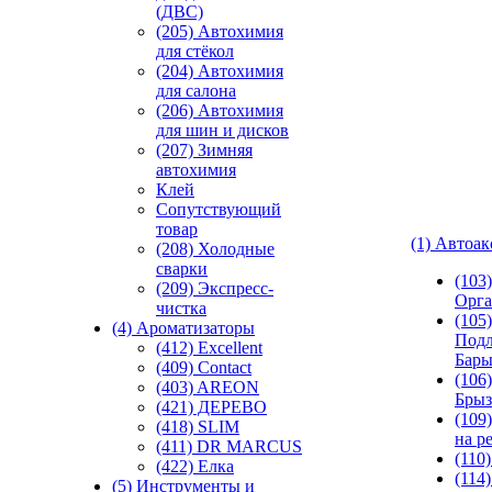
(ДВС)
(205) Автохимия
для стёкол
(204) Автохимия
для салона
(206) Автохимия
для шин и дисков
(207) Зимняя
автохимия
Клей
Сопутствующий
товар
(1) Автоа
(208) Холодные
сварки
(103
(209) Экспреcс-
Орга
чистка
(105)
(4) Ароматизаторы
Подл
(412) Excellent
Бар
(409) Contact
(106)
(403) AREON
Брыз
(421) ДЕРЕВО
(109
(418) SLIM
на р
(411) DR MARCUS
(110
(422) Елка
(114
(5) Инструменты и