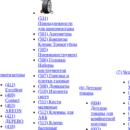
(531)
Принадлежности
для шиномонтажа
(501) Ареометры
(502) Бокорезы
Клещи Тонкогубцы
(505)
Пневмоинструмент
(506) Головки
Наборы
инструментов
(7) Че
оматизаторы
(507) Горелки и
плитки газовые
(412)
(508) Домкраты
(6) Детские
Excellent
(510) Изолента
товары
(409)
скотч
Contact
(511) Кисти
(604)
(403)
малярные
Детские
AREON
(512) Клеммы для
товары для
(421)
АКБ
комфортной
ДЕРЕВО
(513) Ключи
поездки
(418)
баллоные
(603)