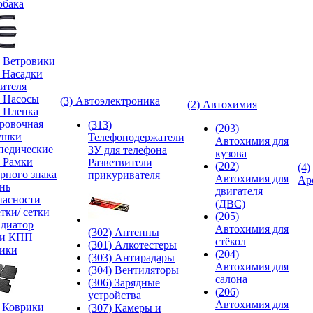
обака
) Ветровики
) Насадки
ителя
) Насосы
(3) Автоэлектроника
(2) Автохимия
) Пленка
ровочная
(313)
(203)
ушки
Телефонодержатели
Автохимия для
педические
ЗУ для телефона
кузова
) Рамки
Разветвители
(202)
(4)
рного знака
прикуривателя
Автохимия для
Ар
нь
двигателя
пасности
(ДВС)
тки/ сетки
(205)
адиатор
Автохимия для
(302) Антенны
ки КПП
стёкол
(301) Алкотестеры
ики
(204)
(303) Антирадары
Автохимия для
(304) Вентиляторы
салона
(306) Зарядные
(206)
устройства
Автохимия для
) Коврики
(307) Камеры и