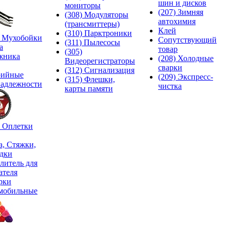
шин и дисков
мониторы
(207) Зимняя
(308) Модуляторы
автохимия
(трансмиттеры)
Клей
(310) Парктроники
) Мухобойки
Сопутствующий
(311) Пылесосы
а
товар
(305)
жника
(208) Холодные
Видеорегистраторы
сварки
(312) Сигнализация
рийные
(209) Экспреcс-
(315) Флешки,
адлежности
чистка
карты памяти
) Оплетки
а, Стяжки,
дки
литель для
ателя
рки
мобильные