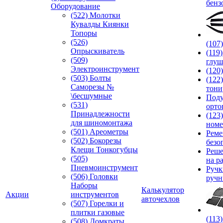
бенз
Оборудование
(522) Молотки
Кувалды Киянки
Топоры
(526)
(107
Опрыскиватель
(119
(509)
глуш
Электроинструмент
(120
(503) Болты
(122
Саморезы №
тони
\бесшумные
Под
(531)
орто
Принадлежности
(123
для шиномонтажа
номе
(501) Ареометры
Реме
(502) Бокорезы
безо
Клещи Тонкогубцы
Реше
(505)
на р
Пневмоинструмент
Руч
(506) Головки
ручн
Наборы
Калькулятор
Акции
инструментов
авточехлов
(507) Горелки и
плитки газовые
(113
(508) Домкраты