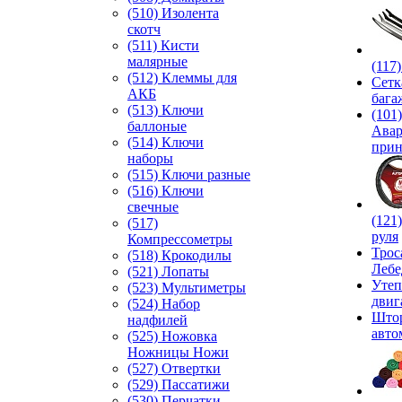
(510) Изолента
скотч
(511) Кисти
малярные
(117
(512) Клеммы для
Сетк
АКБ
бага
(513) Ключи
(101)
баллоные
Ава
(514) Ключи
прин
наборы
(515) Ключи разные
(516) Ключи
свечные
(121
(517)
руля
Компрессометры
Трос
(518) Крокодилы
Лебе
(521) Лопаты
Утеп
(523) Мультиметры
двиг
(524) Набор
Што
надфилей
авто
(525) Ножовка
Ножницы Ножи
(527) Отвертки
(529) Пассатижи
(530) Перчатки