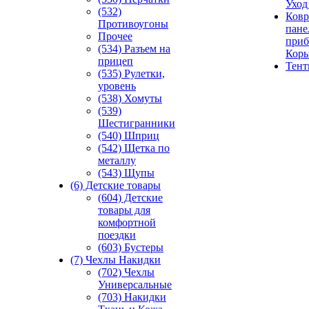
Уход
(532)
Ковр
Противоугоны
пане
Прочее
приб
(534) Разъем на
Кор
прицеп
Тен
(535) Рулетки,
уровень
(538) Хомуты
(539)
Шестигранники
(540) Шприц
(542) Щетка по
металлу
(543) Щупы
(6) Детские товары
(604) Детские
товары для
комфортной
поездки
(603) Бустеры
(7) Чехлы Накидки
(702) Чехлы
Универсальные
(703) Накидки