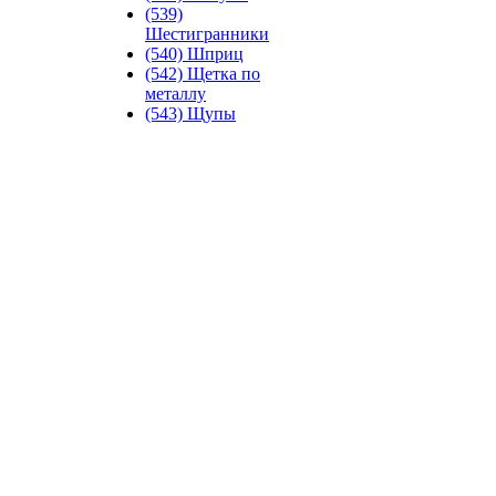
(539)
Шестигранники
(540) Шприц
(542) Щетка по
металлу
(543) Щупы