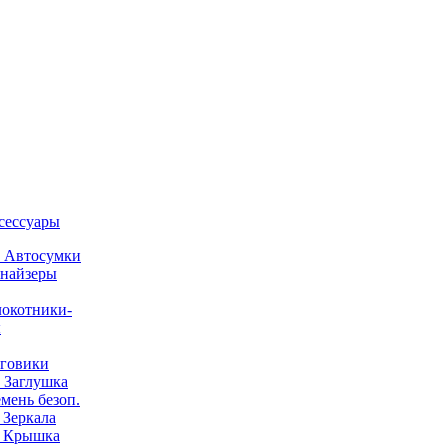
ксессуары
) Автосумки
найзеры
окотники-
ы
говики
) Заглушка
емень безоп.
) Зеркала
) Крышка