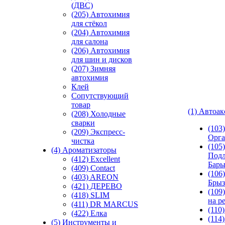
(ДВС)
(205) Автохимия
для стёкол
(204) Автохимия
для салона
(206) Автохимия
для шин и дисков
(207) Зимняя
автохимия
Клей
Сопутствующий
товар
(1) Автоа
(208) Холодные
сварки
(103
(209) Экспреcс-
Орга
чистка
(105)
(4) Ароматизаторы
Подл
(412) Excellent
Бар
(409) Contact
(106)
(403) AREON
Брыз
(421) ДЕРЕВО
(109
(418) SLIM
на р
(411) DR MARCUS
(110
(422) Елка
(114
(5) Инструменты и