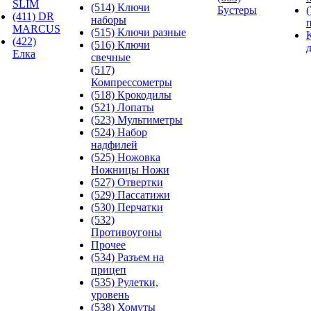
SLIM
(514) Ключи
Бустеры
(411) DR
наборы
MARCUS
(515) Ключи разные
(422)
(516) Ключи
Елка
свечные
(517)
Компрессометры
(518) Крокодилы
(521) Лопаты
(523) Мультиметры
(524) Набор
надфилей
(525) Ножовка
Ножницы Ножи
(527) Отвертки
(529) Пассатижи
(530) Перчатки
(532)
Противоугоны
Прочее
(534) Разъем на
прицеп
(535) Рулетки,
уровень
(538) Хомуты