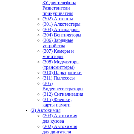
ЗУ для телефона
Разветвители
прикуривателя
(302) Антенны
(301) Алкотестеры
(303) Антирадары
(304) Вентиляторы
(306) Зарядные
устройства
(307) Камеры и
мониторы
(308) Модуляторы
(трансмиттеры)
(310) Парктроники
(311) Пылесосы
(305)
Видеорегистраторы
(312) Сигнализация
(315) Флешки,
карты памяти
(2) Автохимия
(203) Автохимия
для кузова
(202) Автохимия
для двигателя