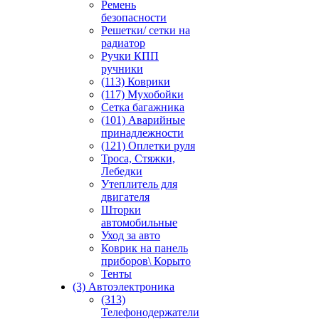
Ремень
безопасности
Решетки/ сетки на
радиатор
Ручки КПП
ручники
(113) Коврики
(117) Мухобойки
Сетка багажника
(101) Аварийные
принадлежности
(121) Оплетки руля
Троса, Стяжки,
Лебедки
Утеплитель для
двигателя
Шторки
автомобильные
Уход за авто
Коврик на панель
приборов\ Корыто
Тенты
(3) Автоэлектроника
(313)
Телефонодержатели