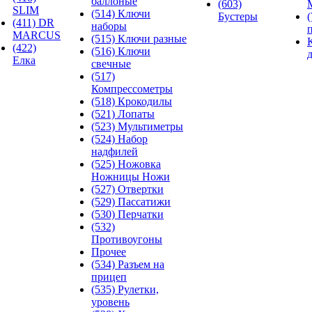
баллоные
(603)
SLIM
(514) Ключи
Бустеры
(411) DR
наборы
MARCUS
(515) Ключи разные
(422)
(516) Ключи
Елка
свечные
(517)
Компрессометры
(518) Крокодилы
(521) Лопаты
(523) Мультиметры
(524) Набор
надфилей
(525) Ножовка
Ножницы Ножи
(527) Отвертки
(529) Пассатижи
(530) Перчатки
(532)
Противоугоны
Прочее
(534) Разъем на
прицеп
(535) Рулетки,
уровень