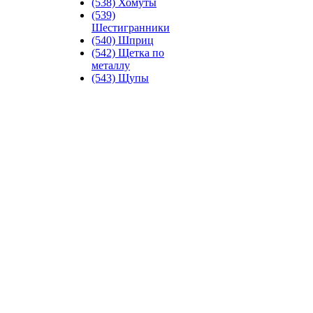
(538) Хомуты
(539)
Шестигранники
(540) Шприц
(542) Щетка по
металлу
(543) Щупы