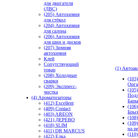
для двигателя
(ДВС)
(205) Автохимия
для стёкол
(204) Автохимия
для салона
(206) Автохимия
для шин и дисков
(207) Зимняя
автохимия
Клей
Сопутствующий
(1) Автоа
товар
(208) Холодные
(103
сварки
Орга
(209) Экспреcс-
(105)
чистка
Подл
(4) Ароматизаторы
Бар
(412) Excellent
(106)
(409) Contact
Брыз
(403) AREON
(108
(421) ДЕРЕВО
(109
(418) SLIM
на р
(411) DR MARCUS
(110
(422) Елка