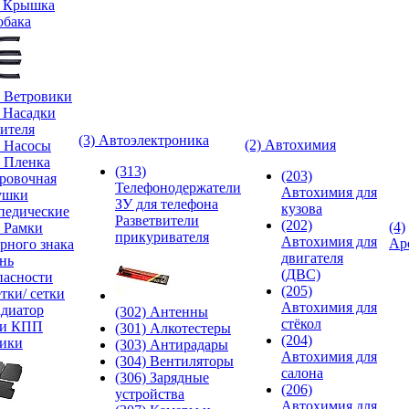
) Крышка
обака
) Ветровики
) Насадки
ителя
(3) Автоэлектроника
(2) Автохимия
) Насосы
) Пленка
(313)
(203)
ровочная
Телефонодержатели
Автохимия для
ушки
ЗУ для телефона
кузова
педические
Разветвители
(202)
(4)
) Рамки
прикуривателя
Автохимия для
Ар
рного знака
двигателя
нь
(ДВС)
пасности
(205)
тки/ сетки
Автохимия для
адиатор
(302) Антенны
стёкол
ки КПП
(301) Алкотестеры
(204)
ики
(303) Антирадары
Автохимия для
(304) Вентиляторы
салона
(306) Зарядные
(206)
устройства
Автохимия для