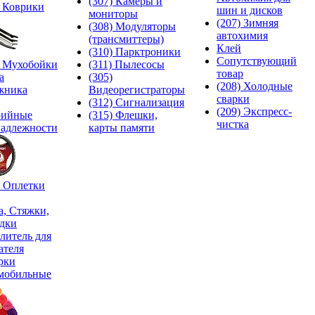
(307) Камеры и
) Коврики
шин и дисков
мониторы
(207) Зимняя
(308) Модуляторы
автохимия
(трансмиттеры)
Клей
(310) Парктроники
Сопутствующий
) Мухобойки
(311) Пылесосы
товар
а
(305)
(208) Холодные
жника
Видеорегистраторы
сварки
(312) Сигнализация
(209) Экспреcс-
рийные
(315) Флешки,
чистка
адлежности
карты памяти
) Оплетки
а, Стяжки,
дки
литель для
ателя
рки
мобильные