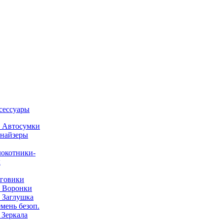
ксессуары
) Автосумки
найзеры
окотники-
ы
говики
) Воронки
) Заглушка
емень безоп.
) Зеркала