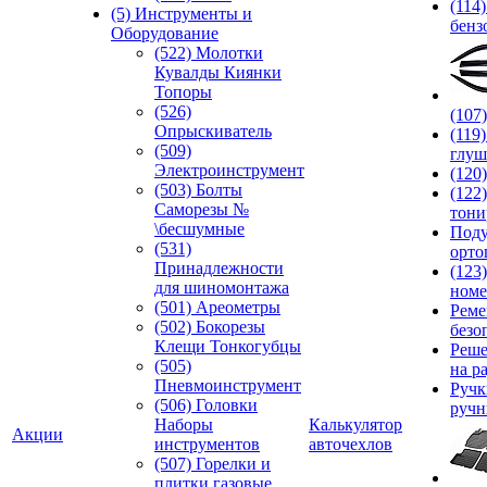
(114
(5) Инструменты и
бенз
Оборудование
(522) Молотки
Кувалды Киянки
Топоры
(526)
(107
Опрыскиватель
(119
(509)
глуш
Электроинструмент
(120
(503) Болты
(122
Саморезы №
тони
\бесшумные
Под
(531)
орто
Принадлежности
(123
для шиномонтажа
номе
(501) Ареометры
Реме
(502) Бокорезы
безо
Клещи Тонкогубцы
Реше
(505)
на р
Пневмоинструмент
Руч
(506) Головки
ручн
Наборы
Калькулятор
Акции
инструментов
авточехлов
(507) Горелки и
плитки газовые