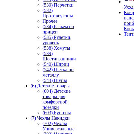
(530) Перчатки
Уход
(532)
Ковр
Противоугоны
пане
Прочее
приб
(534) Разъем на
Кор
прицеп
Тен
(535) Рулетки,
уровень
(538) Хомуты
(539)
Шестигранники
(540) Шприц
(542) Щетка по
металлу
(543) Щупы
(6) Детские товары
(604) Детские
товары для
комфортной
поездки
(603) Бустеры
(7) Чехлы Накидки
(702) Чехлы
Универсальные