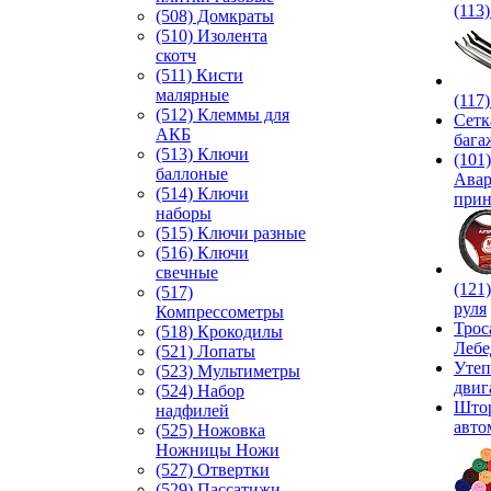
(113
(508) Домкраты
(510) Изолента
скотч
(511) Кисти
малярные
(117
(512) Клеммы для
Сетк
АКБ
бага
(513) Ключи
(101)
баллоные
Ава
(514) Ключи
прин
наборы
(515) Ключи разные
(516) Ключи
свечные
(121
(517)
руля
Компрессометры
Трос
(518) Крокодилы
Лебе
(521) Лопаты
Утеп
(523) Мультиметры
двиг
(524) Набор
Што
надфилей
авто
(525) Ножовка
Ножницы Ножи
(527) Отвертки
(529) Пассатижи