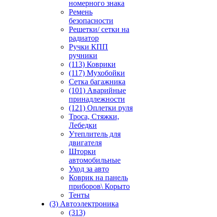
номерного знака
Ремень
безопасности
Решетки/ сетки на
радиатор
Ручки КПП
ручники
(113) Коврики
(117) Мухобойки
Сетка багажника
(101) Аварийные
принадлежности
(121) Оплетки руля
Троса, Стяжки,
Лебедки
Утеплитель для
двигателя
Шторки
автомобильные
Уход за авто
Коврик на панель
приборов\ Корыто
Тенты
(3) Автоэлектроника
(313)