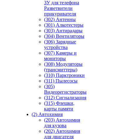
ЗУ для телефона
Разветвители
прикуривателя
(302) Антенны
(301) Алкотестеры
(303) Антирадары
(304) Вентиляторы
(306) Зарядные
устройства
(307) Камеры и
мониторы
(308) Модуляторы
(трансмиттеры)
(310) Парктроники
(311) Пылесосы
(305)
Видеорегистраторы
(312) Сигнализация
(315) Флешки,
карты памяти
(2) Автохимия
(203) Автохимия
для кузова
(202) Автохимия
для двигателя