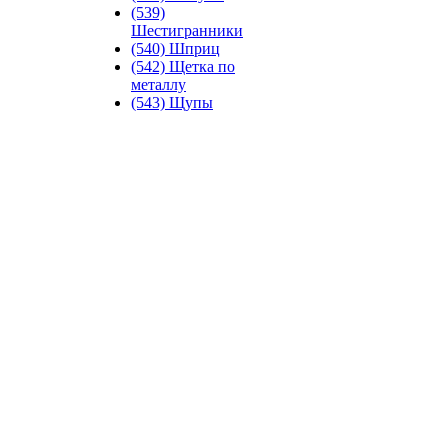
(539)
Шестигранники
(540) Шприц
(542) Щетка по
металлу
(543) Щупы