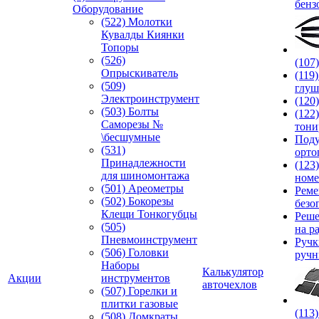
бенз
Оборудование
(522) Молотки
Кувалды Киянки
Топоры
(526)
(107
Опрыскиватель
(119
(509)
глуш
Электроинструмент
(120
(503) Болты
(122
Саморезы №
тони
\бесшумные
Под
(531)
орто
Принадлежности
(123
для шиномонтажа
номе
(501) Ареометры
Реме
(502) Бокорезы
безо
Клещи Тонкогубцы
Реше
(505)
на р
Пневмоинструмент
Руч
(506) Головки
ручн
Наборы
Калькулятор
Акции
инструментов
авточехлов
(507) Горелки и
плитки газовые
(113
(508) Домкраты