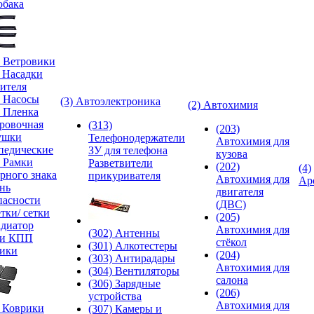
обака
) Ветровики
) Насадки
ителя
) Насосы
(3) Автоэлектроника
(2) Автохимия
) Пленка
ровочная
(313)
(203)
ушки
Телефонодержатели
Автохимия для
педические
ЗУ для телефона
кузова
) Рамки
Разветвители
(202)
(4)
рного знака
прикуривателя
Автохимия для
Ар
нь
двигателя
пасности
(ДВС)
тки/ сетки
(205)
адиатор
Автохимия для
(302) Антенны
ки КПП
стёкол
(301) Алкотестеры
ики
(204)
(303) Антирадары
Автохимия для
(304) Вентиляторы
салона
(306) Зарядные
(206)
устройства
Автохимия для
) Коврики
(307) Камеры и