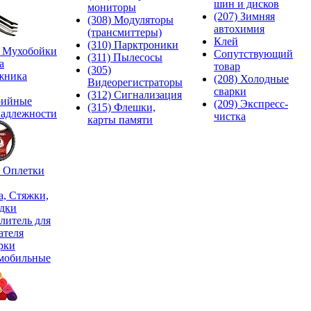
шин и дисков
мониторы
(207) Зимняя
(308) Модуляторы
автохимия
(трансмиттеры)
Клей
(310) Парктроники
) Мухобойки
Сопутствующий
(311) Пылесосы
а
товар
(305)
жника
(208) Холодные
Видеорегистраторы
сварки
(312) Сигнализация
рийные
(209) Экспреcс-
(315) Флешки,
адлежности
чистка
карты памяти
) Оплетки
а, Стяжки,
дки
литель для
ателя
рки
мобильные