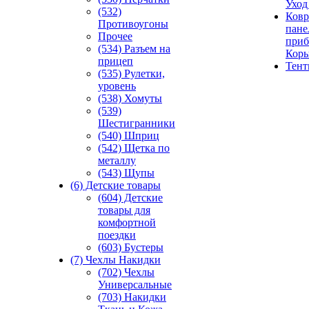
Уход
(532)
Ковр
Противоугоны
пане
Прочее
приб
(534) Разъем на
Кор
прицеп
Тен
(535) Рулетки,
уровень
(538) Хомуты
(539)
Шестигранники
(540) Шприц
(542) Щетка по
металлу
(543) Щупы
(6) Детские товары
(604) Детские
товары для
комфортной
поездки
(603) Бустеры
(7) Чехлы Накидки
(702) Чехлы
Универсальные
(703) Накидки