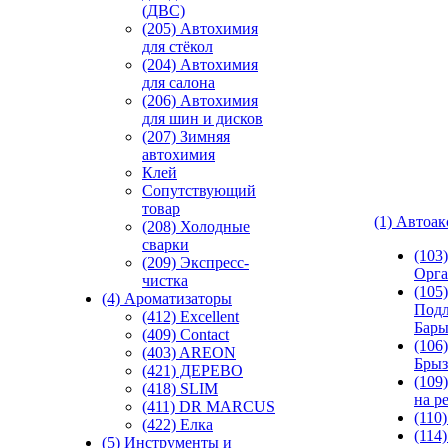
(ДВС)
(205) Автохимия
для стёкол
(204) Автохимия
для салона
(206) Автохимия
для шин и дисков
(207) Зимняя
автохимия
Клей
Сопутствующий
товар
(1) Автоа
(208) Холодные
сварки
(103
(209) Экспреcс-
Орга
чистка
(105)
(4) Ароматизаторы
Подл
(412) Excellent
Бар
(409) Contact
(106)
(403) AREON
Брыз
(421) ДЕРЕВО
(109
(418) SLIM
на р
(411) DR MARCUS
(110
(422) Елка
(114
(5) Инструменты и