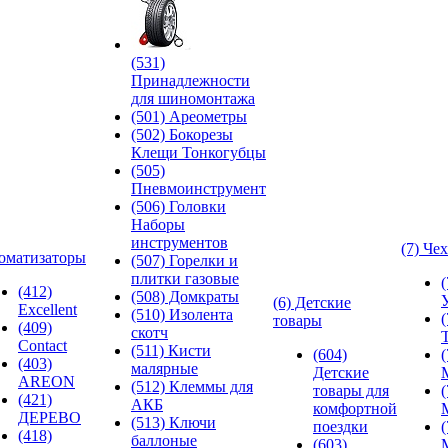
(531)
Принадлежности
для шиномонтажа
(501) Ареометры
(502) Бокорезы
Клещи Тонкогубцы
(505)
Пневмоинструмент
(506) Головки
Наборы
инструментов
(7) Че
оматизаторы
(507) Горелки и
плитки газовые
(412)
(508) Домкраты
(6) Детские
Excellent
(510) Изолента
товары
(409)
скотч
Contact
(511) Кисти
(604)
(403)
малярные
Детские
AREON
(512) Клеммы для
товары для
(421)
АКБ
комфортной
ДЕРЕВО
(513) Ключи
поездки
(418)
баллоные
(603)