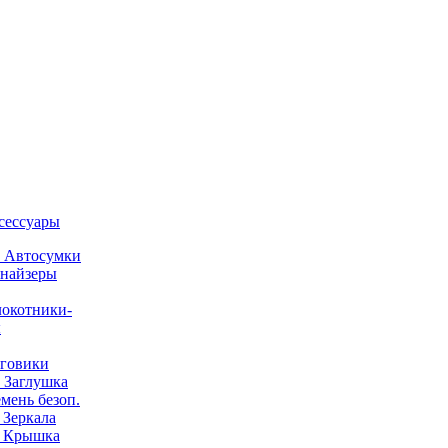
ксессуары
) Автосумки
найзеры
окотники-
ы
говики
) Заглушка
емень безоп.
) Зеркала
) Крышка