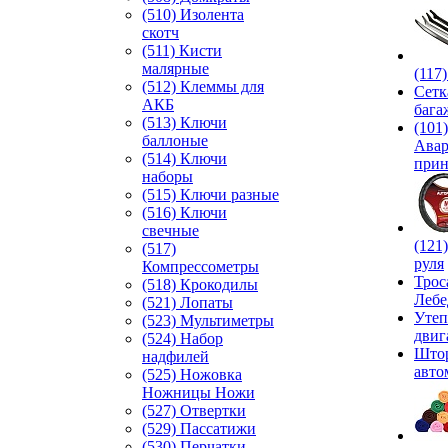
(510) Изолента
скотч
(511) Кисти
малярные
(117
(512) Клеммы для
Сетк
АКБ
бага
(513) Ключи
(101)
баллоные
Ава
(514) Ключи
прин
наборы
(515) Ключи разные
(516) Ключи
свечные
(121
(517)
руля
Компрессометры
Трос
(518) Крокодилы
Лебе
(521) Лопаты
Утеп
(523) Мультиметры
двиг
(524) Набор
Што
надфилей
авто
(525) Ножовка
Ножницы Ножи
(527) Отвертки
(529) Пассатижи
(530) Перчатки