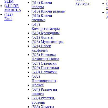
SLIM
(514) Ключи
Бустеры
(411) DR
наборы
MARCUS
(515) Ключи разные
(422)
(516) Ключи
Елка
свечные
(517)
Компрессометры
(518) Крокодилы
(521) Лопаты
(523) Мультиметры
(524) Набор
надфилей
(525) Ножовка
Ножницы Ножи
(527) Отвертки
(529) Пассатижи
(530) Перчатки
(532)
Противоугоны
Прочее
(534) Разъем на
прицеп
(535) Рулетки,
уровень
(538) Хомуты