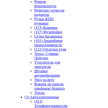
Ремень
безопасности
Решетки/ сетки на
радиатор
Ручки КПП
ручники
(113) Коврики
(117) Мухобойки
Сетка багажника
(101) Аварийные
принадлежности
(121) Оплетки руля
Троса, Стяжки,
Лебедки
Утеплитель для
двигателя
Шторки
автомобильные
Уход за авто
Коврик на панель
приборов\ Корыто
Тенты
(3) Автоэлектроника
(313)
Телефонодержатели