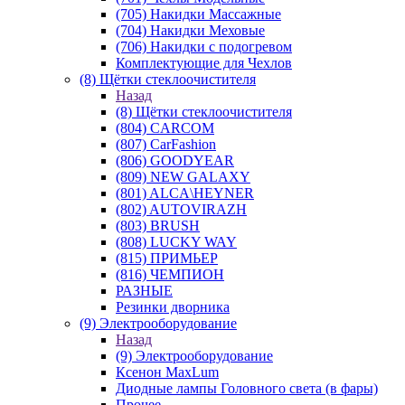
(705) Накидки Массажные
(704) Накидки Меховые
(706) Накидки с подогревом
Комплектующие для Чехлов
(8) Щётки стеклоочистителя
Назад
(8) Щётки стеклоочистителя
(804) CARCOM
(807) CarFashion
(806) GOODYEAR
(809) NEW GALAXY
(801) ALCA\HEYNER
(802) AUTOVIRAZH
(803) BRUSH
(808) LUCKY WAY
(815) ПРИМЬЕР
(816) ЧЕМПИОН
РАЗНЫЕ
Резинки дворника
(9) Электрооборудование
Назад
(9) Электрооборудование
Ксенон MaxLum
Диодные лампы Головного света (в фары)
Прочее