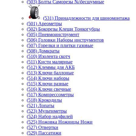
(503) Болты Саморезы №\бесшумные
(531) Принадлежности для шиномонтажа
(501) Ареометры
(502) Бокорезы Клещи Тонкогубцы
(505) Пневмоинструмент
(506) Головки Наборы инструментов
(507) Горелки и плитки газовые
(508) Домкраты
(510) Изолента скотч
(511) Кисти малярные
(512) Клеммы для АКБ
(513) Ключи баллоные
(514) Ключи наборы
(515) Ключи разные
(516) Ключи свечные
(517) Компрессометры
(518) Крокодилы
(521) Лопаты
(523) Мультиметры
(524) Набор надфилей
(525) Ножовка Ножницы Ножи
(527) Отвертки
(529) Пассатижи