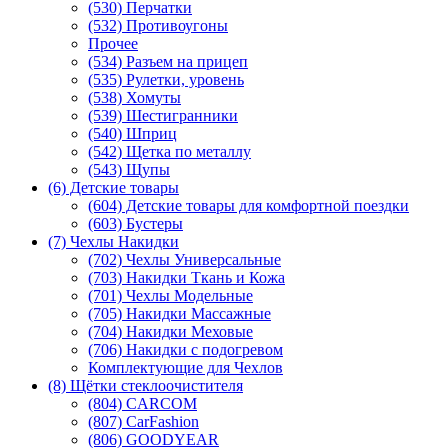
(530) Перчатки
(532) Противоугоны
Прочее
(534) Разъем на прицеп
(535) Рулетки, уровень
(538) Хомуты
(539) Шестигранники
(540) Шприц
(542) Щетка по металлу
(543) Щупы
(6) Детские товары
(604) Детские товары для комфортной поездки
(603) Бустеры
(7) Чехлы Накидки
(702) Чехлы Универсальные
(703) Накидки Ткань и Кожа
(701) Чехлы Модельные
(705) Накидки Массажные
(704) Накидки Меховые
(706) Накидки с подогревом
Комплектующие для Чехлов
(8) Щётки стеклоочистителя
(804) CARCOM
(807) CarFashion
(806) GOODYEAR