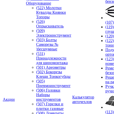
бенз
Оборудование
(522) Молотки
Кувалды Киянки
Топоры
(526)
(107
Опрыскиватель
(119
(509)
глуш
Электроинструмент
(120
(503) Болты
(122
Саморезы №
тони
\бесшумные
Под
(531)
орто
Принадлежности
(123
для шиномонтажа
номе
(501) Ареометры
Реме
(502) Бокорезы
безо
Клещи Тонкогубцы
Реше
(505)
на р
Пневмоинструмент
Руч
(506) Головки
ручн
Наборы
Калькулятор
Акции
инструментов
авточехлов
(507) Горелки и
плитки газовые
(113
(508) Домкраты