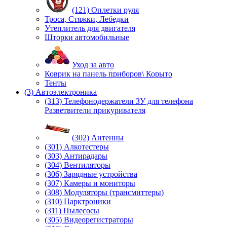
(121) Оплетки руля
Троса, Стяжки, Лебедки
Утеплитель для двигателя
Шторки автомобильные
Уход за авто
Коврик на панель приборов\ Корыто
Тенты
(3) Автоэлектроника
(313) Телефонодержатели ЗУ для телефона
Разветвители прикуривателя
(302) Антенны
(301) Алкотестеры
(303) Антирадары
(304) Вентиляторы
(306) Зарядные устройства
(307) Камеры и мониторы
(308) Модуляторы (трансмиттеры)
(310) Парктроники
(311) Пылесосы
(305) Видеорегистраторы