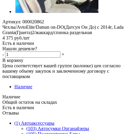
Артикул:
000020862
Чехлы/AvtoElite/Datsun on-DO(Датсун Он До) с 2014г, Lada
Granta(Гранта)2/жаккард/спинка раздельная
4 375
руб.
/шт
Есть в наличии
Нашли дешевле?
-
+
В корзину
Цена соответствует вашей группе (колонке) цен согласно
вашему объему закупок и заключенному договору с
поставщиком
Наличие
Наличие
Общий остаток на складах
Есть в наличии
Отзывы
(1) Автоаксессуары
(103) Автосумки Органайзеры
(105) Подлокотники-Бары