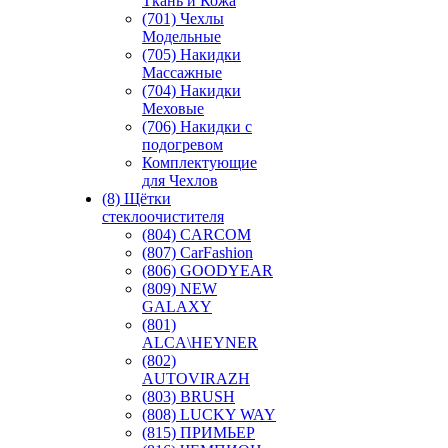
Ткань и Кожа
(701) Чехлы
Модельные
(705) Накидки
Массажные
(704) Накидки
Меховые
(706) Накидки с
подогревом
Комплектующие
для Чехлов
(8) Щётки
стеклоочистителя
(804) CARCOM
(807) CarFashion
(806) GOODYEAR
(809) NEW
GALAXY
(801)
ALCA\HEYNER
(802)
AUTOVIRAZH
(803) BRUSH
(808) LUCKY WAY
(815) ПРИМЬЕР