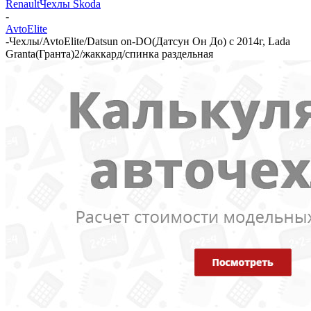
Renault
Чехлы Skoda
-
AvtoElite
-
Чехлы/AvtoElite/Datsun on-DO(Датсун Он До) с 2014г, Lada
Granta(Гранта)2/жаккард/спинка раздельная