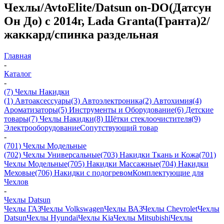
Чехлы/AvtoElite/Datsun on-DO(Датсун
Он До) с 2014г, Lada Granta(Гранта)2/
жаккард/спинка раздельная
Главная
-
Каталог
-
(7) Чехлы Накидки
(1) Автоаксессуары
(3) Автоэлектроника
(2) Автохимия
(4)
Ароматизаторы
(5) Инструменты и Оборудование
(6) Детские
товары
(7) Чехлы Накидки
(8) Щётки стеклоочистителя
(9)
Электрооборудование
Сопутствующий товар
-
(701) Чехлы Модельные
(702) Чехлы Универсальные
(703) Накидки Ткань и Кожа
(701)
Чехлы Модельные
(705) Накидки Массажные
(704) Накидки
Меховые
(706) Накидки с подогревом
Комплектующие для
Чехлов
-
Чехлы Datsun
Чехлы ГАЗ
Чехлы Volkswagen
Чехлы ВАЗ
Чехлы Chevrolet
Чехлы
Datsun
Чехлы Hyundai
Чехлы Kia
Чехлы Mitsubishi
Чехлы