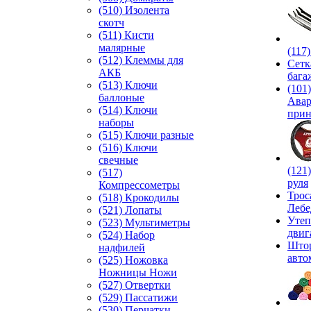
(510) Изолента
скотч
(511) Кисти
малярные
(117
(512) Клеммы для
Сетк
АКБ
бага
(513) Ключи
(101)
баллоные
Ава
(514) Ключи
прин
наборы
(515) Ключи разные
(516) Ключи
свечные
(121
(517)
руля
Компрессометры
Трос
(518) Крокодилы
Лебе
(521) Лопаты
Утеп
(523) Мультиметры
двиг
(524) Набор
Што
надфилей
авто
(525) Ножовка
Ножницы Ножи
(527) Отвертки
(529) Пассатижи
(530) Перчатки