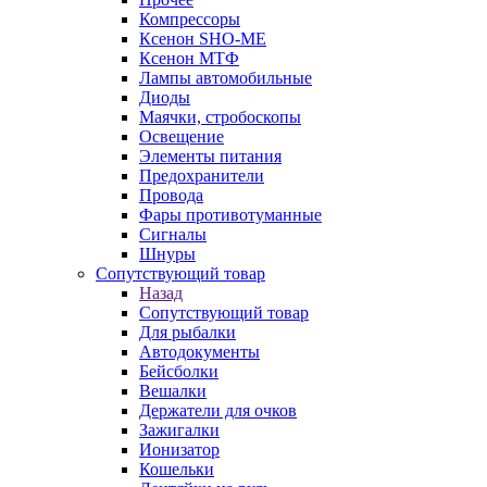
Компрессоры
Ксенон SHO-ME
Ксенон МТФ
Лампы автомобильные
Диоды
Маячки, стробоскопы
Освещение
Элементы питания
Предохранители
Провода
Фары противотуманные
Сигналы
Шнуры
Сопутствующий товар
Назад
Сопутствующий товар
Для рыбалки
Автодокументы
Бейсболки
Вешалки
Держатели для очков
Зажигалки
Ионизатор
Кошельки