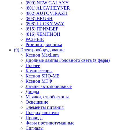
(809) NEW GALAXY
(801) ALCA\HEYNER
(802) AUTOVIRAZH
(803) BRUSH
(808) LUCKY WAY
(815) ПРИМЬЕР
(816) ЧЕМПИОН
РАЗНЫЕ
Резинки дворника
(9) Электрооборудование
Ксенон MaxLum
Диодные лампы Головного света (в фары)
Прочее
Компрессоры
Ксенон SHO-ME
Ксенон МТФ
Лампы автомобильные
Диоды
Маячки, стробоскопы
Освещение
Элементы питания
Предохранители
Провода
Фары противотуманные
Сигналы