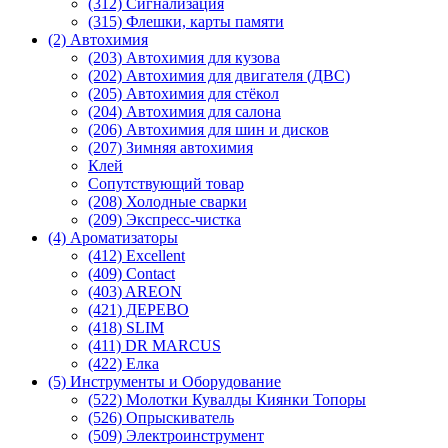
(312) Сигнализация
(315) Флешки, карты памяти
(2) Автохимия
(203) Автохимия для кузова
(202) Автохимия для двигателя (ДВС)
(205) Автохимия для стёкол
(204) Автохимия для салона
(206) Автохимия для шин и дисков
(207) Зимняя автохимия
Клей
Сопутствующий товар
(208) Холодные сварки
(209) Экспреcс-чистка
(4) Ароматизаторы
(412) Excellent
(409) Contact
(403) AREON
(421) ДЕРЕВО
(418) SLIM
(411) DR MARCUS
(422) Елка
(5) Инструменты и Оборудование
(522) Молотки Кувалды Киянки Топоры
(526) Опрыскиватель
(509) Электроинструмент