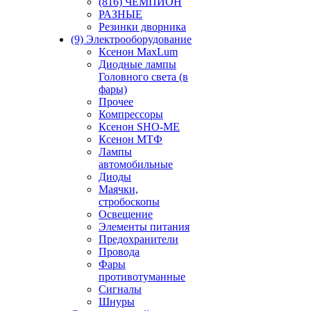
(816) ЧЕМПИОН
РАЗНЫЕ
Резинки дворника
(9) Электрооборудование
Ксенон MaxLum
Диодные лампы
Головного света (в
фары)
Прочее
Компрессоры
Ксенон SHO-ME
Ксенон МТФ
Лампы
автомобильные
Диоды
Маячки,
стробоскопы
Освещение
Элементы питания
Предохранители
Провода
Фары
противотуманные
Сигналы
Шнуры