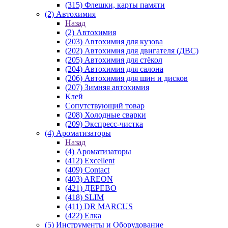
(315) Флешки, карты памяти
(2) Автохимия
Назад
(2) Автохимия
(203) Автохимия для кузова
(202) Автохимия для двигателя (ДВС)
(205) Автохимия для стёкол
(204) Автохимия для салона
(206) Автохимия для шин и дисков
(207) Зимняя автохимия
Клей
Сопутствующий товар
(208) Холодные сварки
(209) Экспреcс-чистка
(4) Ароматизаторы
Назад
(4) Ароматизаторы
(412) Excellent
(409) Contact
(403) AREON
(421) ДЕРЕВО
(418) SLIM
(411) DR MARCUS
(422) Елка
(5) Инструменты и Оборудование