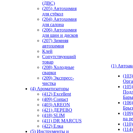
(ДВС)
(205) Автохимия
для стёкол
(204) Автохимия
для салона
(206) Автохимия
для шин и дисков
(207) Зимняя
автохимия
Клей
Сопутствующий
товар
(1) Автоа
(208) Холодные
сварки
(103
(209) Экспреcс-
Орга
чистка
(105)
(4) Ароматизаторы
Подл
(412) Excellent
Бар
(409) Contact
(106)
(403) AREON
Брыз
(421) ДЕРЕВО
(109
(418) SLIM
на р
(411) DR MARCUS
(110
(422) Елка
(114
(5) Инструменты и