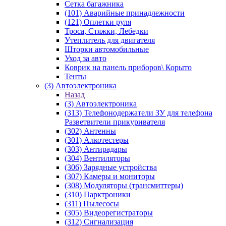
Сетка багажника
(101) Аварийные принадлежности
(121) Оплетки руля
Троса, Стяжки, Лебедки
Утеплитель для двигателя
Шторки автомобильные
Уход за авто
Коврик на панель приборов\ Корыто
Тенты
(3) Автоэлектроника
Назад
(3) Автоэлектроника
(313) Телефонодержатели ЗУ для телефона
Разветвители прикуривателя
(302) Антенны
(301) Алкотестеры
(303) Антирадары
(304) Вентиляторы
(306) Зарядные устройства
(307) Камеры и мониторы
(308) Модуляторы (трансмиттеры)
(310) Парктроники
(311) Пылесосы
(305) Видеорегистраторы
(312) Сигнализация