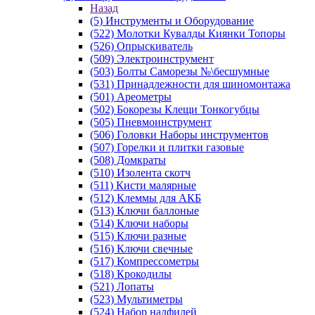
Назад
(5) Инструменты и Оборудование
(522) Молотки Кувалды Киянки Топоры
(526) Опрыскиватель
(509) Электроинструмент
(503) Болты Саморезы №\бесшумные
(531) Принадлежности для шиномонтажа
(501) Ареометры
(502) Бокорезы Клещи Тонкогубцы
(505) Пневмоинструмент
(506) Головки Наборы инструментов
(507) Горелки и плитки газовые
(508) Домкраты
(510) Изолента скотч
(511) Кисти малярные
(512) Клеммы для АКБ
(513) Ключи баллоные
(514) Ключи наборы
(515) Ключи разные
(516) Ключи свечные
(517) Компрессометры
(518) Крокодилы
(521) Лопаты
(523) Мультиметры
(524) Набор надфилей