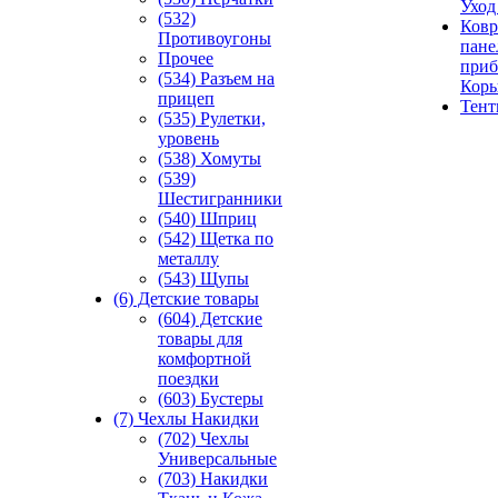
Уход
(532)
Ковр
Противоугоны
пане
Прочее
приб
(534) Разъем на
Кор
прицеп
Тен
(535) Рулетки,
уровень
(538) Хомуты
(539)
Шестигранники
(540) Шприц
(542) Щетка по
металлу
(543) Щупы
(6) Детские товары
(604) Детские
товары для
комфортной
поездки
(603) Бустеры
(7) Чехлы Накидки
(702) Чехлы
Универсальные
(703) Накидки