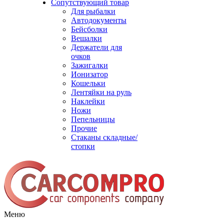
Сопутствующий товар
Для рыбалки
Автодокументы
Бейсболки
Вешалки
Держатели для
очков
Зажигалки
Ионизатор
Кошельки
Лентяйки на руль
Наклейки
Ножи
Пепельницы
Прочие
Стаканы складные/
стопки
Меню