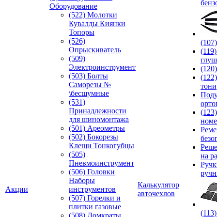
бенз
Оборудование
(522) Молотки
Кувалды Киянки
Топоры
(526)
(107
Опрыскиватель
(119
(509)
глуш
Электроинструмент
(120
(503) Болты
(122
Саморезы №
тони
\бесшумные
Под
(531)
орто
Принадлежности
(123
для шиномонтажа
номе
(501) Ареометры
Реме
(502) Бокорезы
безо
Клещи Тонкогубцы
Реше
(505)
на р
Пневмоинструмент
Руч
(506) Головки
ручн
Наборы
Калькулятор
Акции
инструментов
авточехлов
(507) Горелки и
плитки газовые
(113
(508) Домкраты