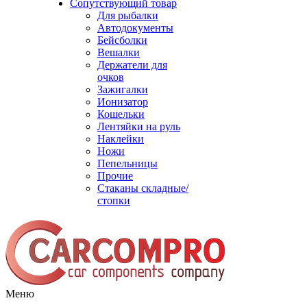
Сопутствующий товар
Для рыбалки
Автодокументы
Бейсболки
Вешалки
Держатели для
очков
Зажигалки
Ионизатор
Кошельки
Лентяйки на руль
Наклейки
Ножи
Пепельницы
Прочие
Стаканы складные/
стопки
Меню