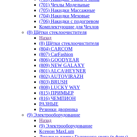
(701) Чехлы Модельные
(705) Накидки Массажные
(704) Накидки Меховые
(706) Накидки с подогревом
Комплектующие для Чехлов
(8) Щётки стеклоочистителя
Назад
(8) Щётки стеклоочистителя
(804) CARCOM
(807) CarFashion
(806) GOODYEAR
(809) NEW GALAXY
(801) ALCA\HEYNER
(802) AUTOVIRAZH
(803) BRUSH
(808) LUCKY WAY
(815) ПРИМЬЕР
(816) ЧЕМПИОН
РАЗНЫЕ
Резинки дворника
(9) Электрооборудование
Назад
(9) Электрооборудование
Ксенон MaxLum
Диодные лампы Головного света (в фары)