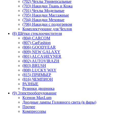
(702) Чехлы Универсальные
(703) Накидки Ткань и Кожа
(701) Чехлы Модельные
(705) Накидки Массажные
(704) Накидки Меховые
(706) Накидки с подогревом
Комплектующие для Чехлов
(8) Щётки стеклоочистителя
(804) CARCOM
(807) CarFashion
(806) GOODYEAR
(809) NEW GALAXY
(801) ALCA\HEYNER
(802) AUTOVIRAZH
(803) BRUSH
(808) LUCKY WAY
(815) ПРИМЬЕР
(816) ЧЕМПИОН
РАЗНЫЕ
Резинки дворника
(9) Электрооборудование
Ксенон MaxLum
Диодные лампы Головного света (в фары)
Прочее
Компрессоры