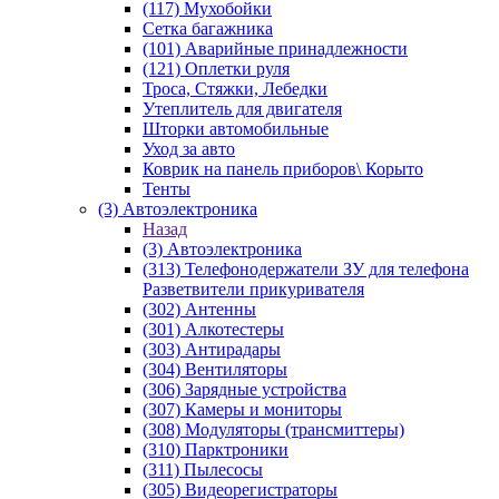
(117) Мухобойки
Сетка багажника
(101) Аварийные принадлежности
(121) Оплетки руля
Троса, Стяжки, Лебедки
Утеплитель для двигателя
Шторки автомобильные
Уход за авто
Коврик на панель приборов\ Корыто
Тенты
(3) Автоэлектроника
Назад
(3) Автоэлектроника
(313) Телефонодержатели ЗУ для телефона
Разветвители прикуривателя
(302) Антенны
(301) Алкотестеры
(303) Антирадары
(304) Вентиляторы
(306) Зарядные устройства
(307) Камеры и мониторы
(308) Модуляторы (трансмиттеры)
(310) Парктроники
(311) Пылесосы
(305) Видеорегистраторы