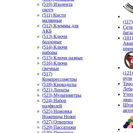
(510) Изолента
скотч
(511) Кисти
малярные
(117
(512) Клеммы для
Сетк
АКБ
бага
(513) Ключи
(101)
баллоные
Ава
(514) Ключи
прин
наборы
(515) Ключи разные
(516) Ключи
свечные
(121
(517)
руля
Компрессометры
Трос
(518) Крокодилы
Лебе
(521) Лопаты
Утеп
(523) Мультиметры
двиг
(524) Набор
Што
надфилей
авто
(525) Ножовка
Ножницы Ножи
(527) Отвертки
(529) Пассатижи
(530) Перчатки