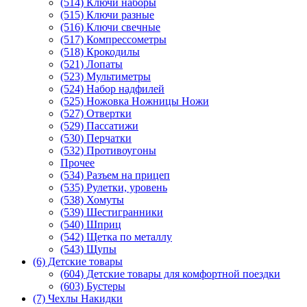
(514) Ключи наборы
(515) Ключи разные
(516) Ключи свечные
(517) Компрессометры
(518) Крокодилы
(521) Лопаты
(523) Мультиметры
(524) Набор надфилей
(525) Ножовка Ножницы Ножи
(527) Отвертки
(529) Пассатижи
(530) Перчатки
(532) Противоугоны
Прочее
(534) Разъем на прицеп
(535) Рулетки, уровень
(538) Хомуты
(539) Шестигранники
(540) Шприц
(542) Щетка по металлу
(543) Щупы
(6) Детские товары
(604) Детские товары для комфортной поездки
(603) Бустеры
(7) Чехлы Накидки