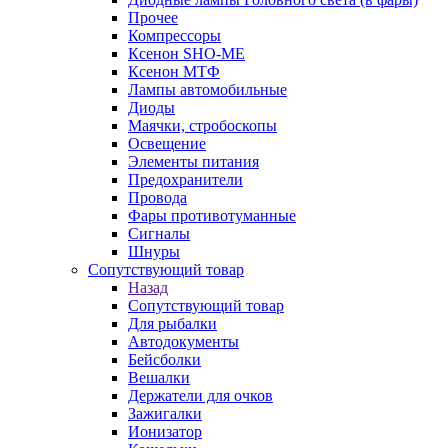
Прочее
Компрессоры
Ксенон SHO-ME
Ксенон МТФ
Лампы автомобильные
Диоды
Маячки, стробоскопы
Освещение
Элементы питания
Предохранители
Провода
Фары противотуманные
Сигналы
Шнуры
Сопутствующий товар
Назад
Сопутствующий товар
Для рыбалки
Автодокументы
Бейсболки
Вешалки
Держатели для очков
Зажигалки
Ионизатор