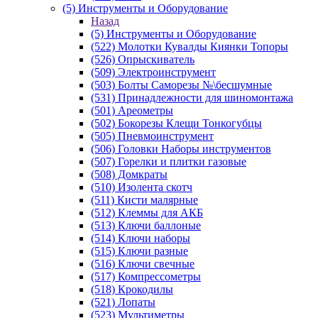
(5) Инструменты и Оборудование
Назад
(5) Инструменты и Оборудование
(522) Молотки Кувалды Киянки Топоры
(526) Опрыскиватель
(509) Электроинструмент
(503) Болты Саморезы №\бесшумные
(531) Принадлежности для шиномонтажа
(501) Ареометры
(502) Бокорезы Клещи Тонкогубцы
(505) Пневмоинструмент
(506) Головки Наборы инструментов
(507) Горелки и плитки газовые
(508) Домкраты
(510) Изолента скотч
(511) Кисти малярные
(512) Клеммы для АКБ
(513) Ключи баллоные
(514) Ключи наборы
(515) Ключи разные
(516) Ключи свечные
(517) Компрессометры
(518) Крокодилы
(521) Лопаты
(523) Мультиметры