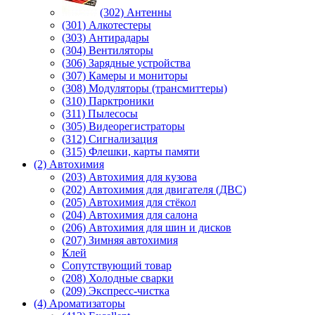
(302) Антенны
(301) Алкотестеры
(303) Антирадары
(304) Вентиляторы
(306) Зарядные устройства
(307) Камеры и мониторы
(308) Модуляторы (трансмиттеры)
(310) Парктроники
(311) Пылесосы
(305) Видеорегистраторы
(312) Сигнализация
(315) Флешки, карты памяти
(2) Автохимия
(203) Автохимия для кузова
(202) Автохимия для двигателя (ДВС)
(205) Автохимия для стёкол
(204) Автохимия для салона
(206) Автохимия для шин и дисков
(207) Зимняя автохимия
Клей
Сопутствующий товар
(208) Холодные сварки
(209) Экспреcс-чистка
(4) Ароматизаторы