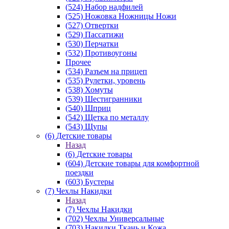
(524) Набор надфилей
(525) Ножовка Ножницы Ножи
(527) Отвертки
(529) Пассатижи
(530) Перчатки
(532) Противоугоны
Прочее
(534) Разъем на прицеп
(535) Рулетки, уровень
(538) Хомуты
(539) Шестигранники
(540) Шприц
(542) Щетка по металлу
(543) Щупы
(6) Детские товары
Назад
(6) Детские товары
(604) Детские товары для комфортной
поездки
(603) Бустеры
(7) Чехлы Накидки
Назад
(7) Чехлы Накидки
(702) Чехлы Универсальные
(703) Накидки Ткань и Кожа