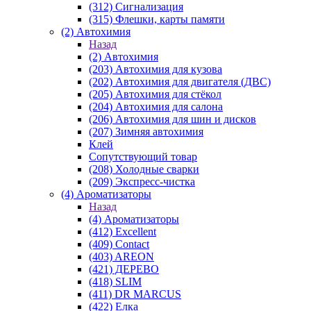
(312) Сигнализация
(315) Флешки, карты памяти
(2) Автохимия
Назад
(2) Автохимия
(203) Автохимия для кузова
(202) Автохимия для двигателя (ДВС)
(205) Автохимия для стёкол
(204) Автохимия для салона
(206) Автохимия для шин и дисков
(207) Зимняя автохимия
Клей
Сопутствующий товар
(208) Холодные сварки
(209) Экспреcс-чистка
(4) Ароматизаторы
Назад
(4) Ароматизаторы
(412) Excellent
(409) Contact
(403) AREON
(421) ДЕРЕВО
(418) SLIM
(411) DR MARCUS
(422) Елка