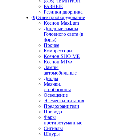
(816) ЧЕМПИОН
РАЗНЫЕ
Резинки дворника
(9) Электрооборудование
Ксенон MaxLum
Диодные лампы
Головного света (в
фары)
Прочее
Компрессоры
Ксенон SHO-ME
Ксенон МТФ
Лампы
автомобильные
Диоды
Маячки,
стробоскопы
Освещение
Элементы питания
Предохранители
Провода
Фары
противотуманные
Сигналы
Шнуры