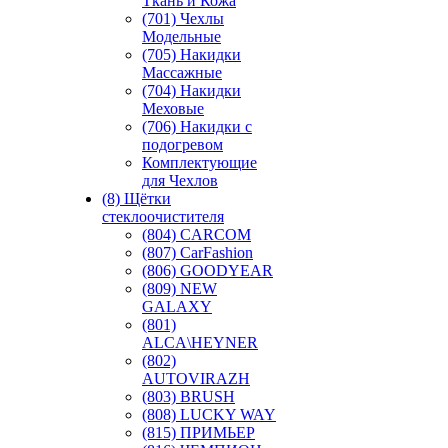
Ткань и Кожа
(701) Чехлы
Модельные
(705) Накидки
Массажные
(704) Накидки
Меховые
(706) Накидки с
подогревом
Комплектующие
для Чехлов
(8) Щётки
стеклоочистителя
(804) CARCOM
(807) CarFashion
(806) GOODYEAR
(809) NEW
GALAXY
(801)
ALCA\HEYNER
(802)
AUTOVIRAZH
(803) BRUSH
(808) LUCKY WAY
(815) ПРИМЬЕР