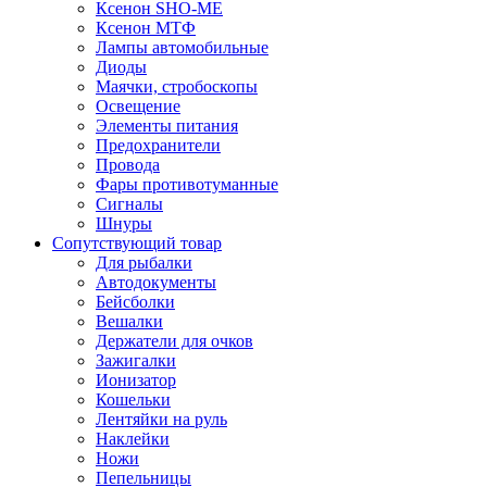
Ксенон SHO-ME
Ксенон МТФ
Лампы автомобильные
Диоды
Маячки, стробоскопы
Освещение
Элементы питания
Предохранители
Провода
Фары противотуманные
Сигналы
Шнуры
Сопутствующий товар
Для рыбалки
Автодокументы
Бейсболки
Вешалки
Держатели для очков
Зажигалки
Ионизатор
Кошельки
Лентяйки на руль
Наклейки
Ножи
Пепельницы