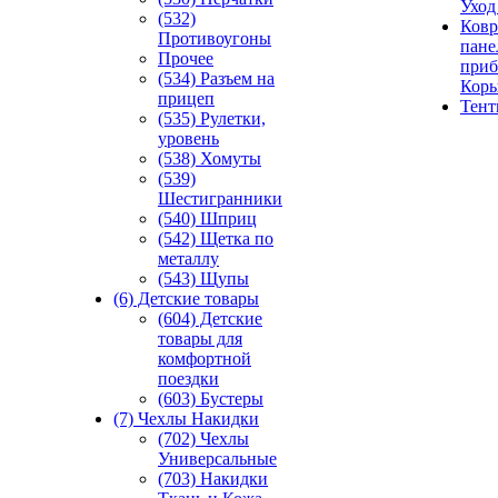
Уход
(532)
Ковр
Противоугоны
пане
Прочее
приб
(534) Разъем на
Кор
прицеп
Тен
(535) Рулетки,
уровень
(538) Хомуты
(539)
Шестигранники
(540) Шприц
(542) Щетка по
металлу
(543) Щупы
(6) Детские товары
(604) Детские
товары для
комфортной
поездки
(603) Бустеры
(7) Чехлы Накидки
(702) Чехлы
Универсальные
(703) Накидки