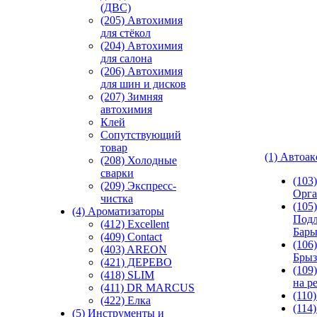
(ДВС)
(205) Автохимия
для стёкол
(204) Автохимия
для салона
(206) Автохимия
для шин и дисков
(207) Зимняя
автохимия
Клей
Сопутствующий
товар
(1) Автоа
(208) Холодные
сварки
(103
(209) Экспреcс-
Орга
чистка
(105)
(4) Ароматизаторы
Подл
(412) Excellent
Бар
(409) Contact
(106)
(403) AREON
Брыз
(421) ДЕРЕВО
(109
(418) SLIM
на р
(411) DR MARCUS
(110
(422) Елка
(114
(5) Инструменты и