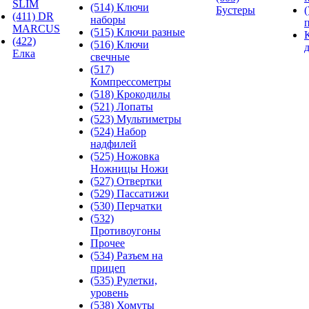
SLIM
(514) Ключи
Бустеры
(411) DR
наборы
MARCUS
(515) Ключи разные
(422)
(516) Ключи
Елка
свечные
(517)
Компрессометры
(518) Крокодилы
(521) Лопаты
(523) Мультиметры
(524) Набор
надфилей
(525) Ножовка
Ножницы Ножи
(527) Отвертки
(529) Пассатижи
(530) Перчатки
(532)
Противоугоны
Прочее
(534) Разъем на
прицеп
(535) Рулетки,
уровень
(538) Хомуты