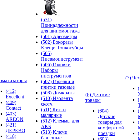
(531)
Принадлежности
для шиномонтажа
(501) Ареометры
(502) Бокорезы
Клещи Тонкогубцы
(505)
Пневмоинструмент
(506) Головки
Наборы
инструментов
(7) Че
оматизаторы
(507) Горелки и
плитки газовые
(412)
(508) Домкраты
(6) Детские
Excellent
(510) Изолента
товары
(409)
скотч
Contact
(511) Кисти
(604)
(403)
малярные
Детские
AREON
(512) Клеммы для
товары для
(421)
АКБ
комфортной
ДЕРЕВО
(513) Ключи
поездки
(418)
баллоные
(603)