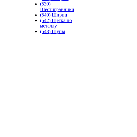
(539)
Шестигранники
(540) Шприц
(542) Щетка по
металлу
(543) Щупы