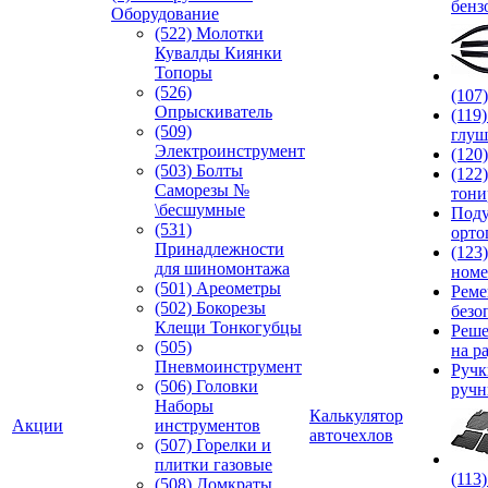
бенз
Оборудование
(522) Молотки
Кувалды Киянки
Топоры
(526)
(107
Опрыскиватель
(119
(509)
глуш
Электроинструмент
(120
(503) Болты
(122
Саморезы №
тони
\бесшумные
Под
(531)
орто
Принадлежности
(123
для шиномонтажа
номе
(501) Ареометры
Реме
(502) Бокорезы
безо
Клещи Тонкогубцы
Реше
(505)
на р
Пневмоинструмент
Руч
(506) Головки
ручн
Наборы
Калькулятор
Акции
инструментов
авточехлов
(507) Горелки и
плитки газовые
(113
(508) Домкраты