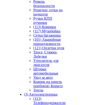
Ремень
безопасности
Решетки/ сетки на
радиатор
Ручки КПП
ручники
(113) Коврики
(117) Мухобойки
Сетка багажника
(101) Аварийные
принадлежности
(121) Оплетки руля
Троса, Стяжки,
Лебедки
Утеплитель для
двигателя
Шторки
автомобильные
Уход за авто
Коврик на панель
приборов\ Корыто
Тенты
(3) Автоэлектроника
(313)
Телефонодержатели