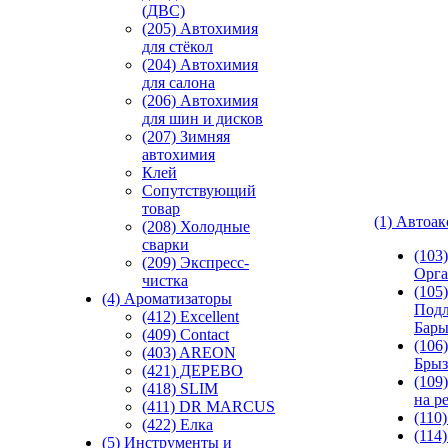
(ДВС)
(205) Автохимия
для стёкол
(204) Автохимия
для салона
(206) Автохимия
для шин и дисков
(207) Зимняя
автохимия
Клей
Сопутствующий
товар
(1) Автоа
(208) Холодные
сварки
(103
(209) Экспреcс-
Орга
чистка
(105)
(4) Ароматизаторы
Подл
(412) Excellent
Бар
(409) Contact
(106)
(403) AREON
Брыз
(421) ДЕРЕВО
(109
(418) SLIM
на р
(411) DR MARCUS
(110
(422) Елка
(114
(5) Инструменты и