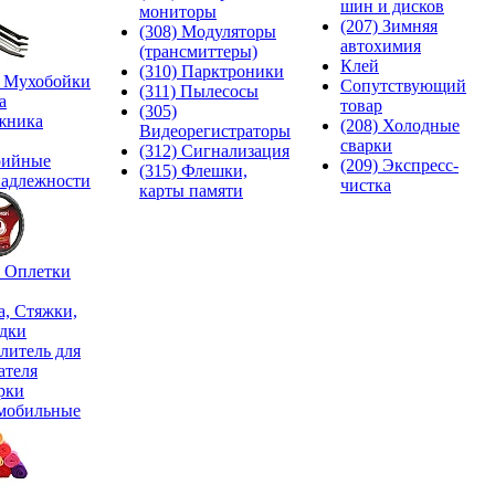
шин и дисков
мониторы
(207) Зимняя
(308) Модуляторы
автохимия
(трансмиттеры)
Клей
(310) Парктроники
) Мухобойки
Сопутствующий
(311) Пылесосы
а
товар
(305)
жника
(208) Холодные
Видеорегистраторы
сварки
(312) Сигнализация
рийные
(209) Экспреcс-
(315) Флешки,
адлежности
чистка
карты памяти
) Оплетки
а, Стяжки,
дки
литель для
ателя
рки
мобильные