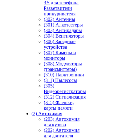
ЗУ для телефона
Разветвители
прикуривателя
(302) Антенны
(301) Алкотестеры
(303) Антирадары
(304) Вентиляторы
(306) Зарядные
устройства
(307) Камеры и
мониторы
(308) Модуляторы
(трансмиттеры)
(310) Парктроники
(311) Пылесосы
(305)
Видеорегистраторы
(312) Сигнализация
(315) Флешки,
карты памяти
(2) Автохимия
(203) Автохимия
для кузова
(202) Автохимия
для двигателя