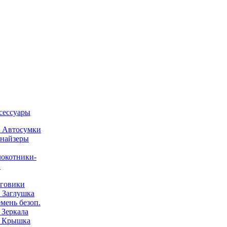
ксессуары
) Автосумки
найзеры
окотники-
ы
говики
) Заглушка
емень безоп.
) Зеркала
) Крышка