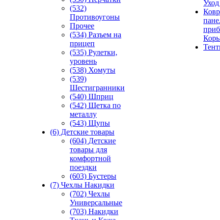
Уход
(532)
Ковр
Противоугоны
пане
Прочее
приб
(534) Разъем на
Кор
прицеп
Тен
(535) Рулетки,
уровень
(538) Хомуты
(539)
Шестигранники
(540) Шприц
(542) Щетка по
металлу
(543) Щупы
(6) Детские товары
(604) Детские
товары для
комфортной
поездки
(603) Бустеры
(7) Чехлы Накидки
(702) Чехлы
Универсальные
(703) Накидки