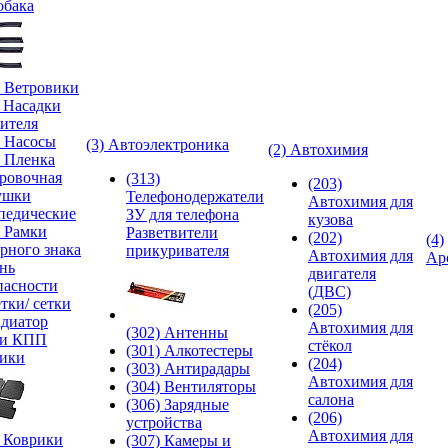
обака
) Ветровики
) Насадки
ителя
) Насосы
(3) Автоэлектроника
(2) Автохимия
) Пленка
ровочная
(313)
(203)
ушки
Телефонодержатели
Автохимия для
педические
ЗУ для телефона
кузова
) Рамки
Разветвители
(202)
(4)
рного знака
прикуривателя
Автохимия для
Ар
нь
двигателя
пасности
(ДВС)
тки/ сетки
(205)
адиатор
Автохимия для
(302) Антенны
ки КПП
стёкол
(301) Алкотестеры
ики
(204)
(303) Антирадары
Автохимия для
(304) Вентиляторы
салона
(306) Зарядные
(206)
устройства
Автохимия для
) Коврики
(307) Камеры и