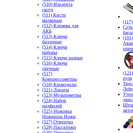
(510) Изолента
скотч
(511) Кисти
малярные
(117
(512) Клеммы для
Сетк
АКБ
бага
(513) Ключи
(101)
баллоные
Ава
(514) Ключи
прин
наборы
(515) Ключи разные
(516) Ключи
свечные
(121
(517)
руля
Компрессометры
Трос
(518) Крокодилы
Лебе
(521) Лопаты
Утеп
(523) Мультиметры
двиг
(524) Набор
Што
надфилей
авто
(525) Ножовка
Ножницы Ножи
(527) Отвертки
(529) Пассатижи
(530) Перчатки