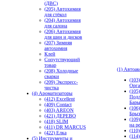
(ДВС)
(205) Автохимия
для стёкол
(204) Автохимия
для салона
(206) Автохимия
для шин и дисков
(207) Зимняя
автохимия
Клей
Сопутствующий
товар
(1) Автоа
(208) Холодные
сварки
(103
(209) Экспреcс-
Орга
чистка
(105)
(4) Ароматизаторы
Подл
(412) Excellent
Бар
(409) Contact
(106)
(403) AREON
Брыз
(421) ДЕРЕВО
(109
(418) SLIM
на р
(411) DR MARCUS
(110
(422) Елка
(114
(5) Инструменты и