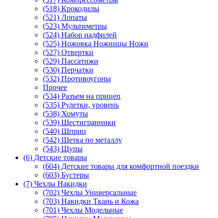
(518) Крокодилы
(521) Лопаты
(523) Мультиметры
(524) Набор надфилей
(525) Ножовка Ножницы Ножи
(527) Отвертки
(529) Пассатижи
(530) Перчатки
(532) Противоугоны
Прочее
(534) Разъем на прицеп
(535) Рулетки, уровень
(538) Хомуты
(539) Шестигранники
(540) Шприц
(542) Щетка по металлу
(543) Щупы
(6) Детские товары
(604) Детские товары для комфортной поездки
(603) Бустеры
(7) Чехлы Накидки
(702) Чехлы Универсальные
(703) Накидки Ткань и Кожа
(701) Чехлы Модельные