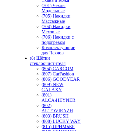
Ткань и Кожа
(701) Чехлы
Модельные
(705) Накидки
Массажные
(704) Накидки
Меховые
(706) Накидки с
подогревом
Комплектующие
для Чехлов
(8) Щётки
стеклоочистителя
(804) CARCOM
(807) CarFashion
(806) GOODYEAR
(809) NEW
GALAXY
(801)
ALCA\HEYNER
(802)
AUTOVIRAZH
(803) BRUSH
(808) LUCKY WAY
(815) ПРИМЬЕР