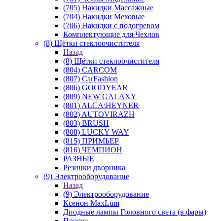
(705) Накидки Массажные
(704) Накидки Меховые
(706) Накидки с подогревом
Комплектующие для Чехлов
(8) Щётки стеклоочистителя
Назад
(8) Щётки стеклоочистителя
(804) CARCOM
(807) CarFashion
(806) GOODYEAR
(809) NEW GALAXY
(801) ALCA\HEYNER
(802) AUTOVIRAZH
(803) BRUSH
(808) LUCKY WAY
(815) ПРИМЬЕР
(816) ЧЕМПИОН
РАЗНЫЕ
Резинки дворника
(9) Электрооборудование
Назад
(9) Электрооборудование
Ксенон MaxLum
Диодные лампы Головного света (в фары)
Прочее