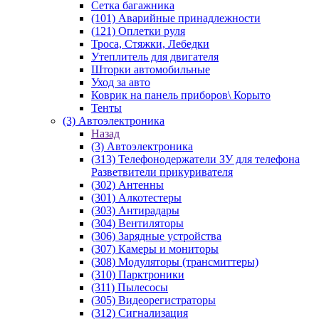
Сетка багажника
(101) Аварийные принадлежности
(121) Оплетки руля
Троса, Стяжки, Лебедки
Утеплитель для двигателя
Шторки автомобильные
Уход за авто
Коврик на панель приборов\ Корыто
Тенты
(3) Автоэлектроника
Назад
(3) Автоэлектроника
(313) Телефонодержатели ЗУ для телефона
Разветвители прикуривателя
(302) Антенны
(301) Алкотестеры
(303) Антирадары
(304) Вентиляторы
(306) Зарядные устройства
(307) Камеры и мониторы
(308) Модуляторы (трансмиттеры)
(310) Парктроники
(311) Пылесосы
(305) Видеорегистраторы
(312) Сигнализация