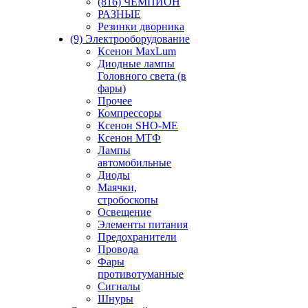
(816) ЧЕМПИОН
РАЗНЫЕ
Резинки дворника
(9) Электрооборудование
Ксенон MaxLum
Диодные лампы
Головного света (в
фары)
Прочее
Компрессоры
Ксенон SHO-ME
Ксенон МТФ
Лампы
автомобильные
Диоды
Маячки,
стробоскопы
Освещение
Элементы питания
Предохранители
Провода
Фары
противотуманные
Сигналы
Шнуры