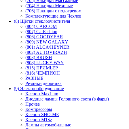
(705) Накидки Массажные
(704) Накидки Меховые
(706) Накидки с подогревом
Комплектующие для Чехлов
(8) Щётки стеклоочистителя
(804) CARCOM
(807) CarFashion
(806) GOODYEAR
(809) NEW GALAXY
(801) ALCA\HEYNER
(802) AUTOVIRAZH
(803) BRUSH
(808) LUCKY WAY
(815) ПРИМЬЕР
(816) ЧЕМПИОН
РАЗНЫЕ
Резинки дворника
(9) Электрооборудование
Ксенон MaxLum
Диодные лампы Головного света (в фары)
Прочее
Компрессоры
Ксенон SHO-ME
Ксенон МТФ
Лампы автомобильные