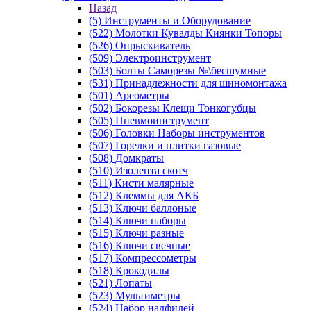
Назад
(5) Инструменты и Оборудование
(522) Молотки Кувалды Киянки Топоры
(526) Опрыскиватель
(509) Электроинструмент
(503) Болты Саморезы №\бесшумные
(531) Принадлежности для шиномонтажа
(501) Ареометры
(502) Бокорезы Клещи Тонкогубцы
(505) Пневмоинструмент
(506) Головки Наборы инструментов
(507) Горелки и плитки газовые
(508) Домкраты
(510) Изолента скотч
(511) Кисти малярные
(512) Клеммы для АКБ
(513) Ключи баллоные
(514) Ключи наборы
(515) Ключи разные
(516) Ключи свечные
(517) Компрессометры
(518) Крокодилы
(521) Лопаты
(523) Мультиметры
(524) Набор надфилей