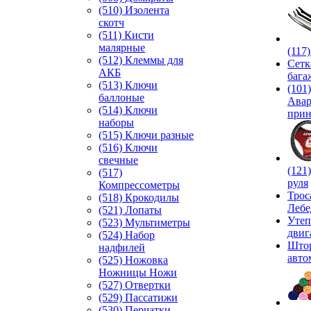
(510) Изолента
скотч
(511) Кисти
малярные
(117
(512) Клеммы для
Сетк
АКБ
бага
(513) Ключи
(101)
баллоные
Ава
(514) Ключи
прин
наборы
(515) Ключи разные
(516) Ключи
свечные
(121
(517)
руля
Компрессометры
Трос
(518) Крокодилы
Лебе
(521) Лопаты
Утеп
(523) Мультиметры
двиг
(524) Набор
Што
надфилей
авто
(525) Ножовка
Ножницы Ножи
(527) Отвертки
(529) Пассатижи
(530) Перчатки