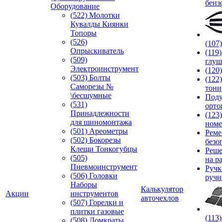
бенз
Оборудование
(522) Молотки
Кувалды Киянки
Топоры
(526)
(107
Опрыскиватель
(119
(509)
глуш
Электроинструмент
(120
(503) Болты
(122
Саморезы №
тони
\бесшумные
Под
(531)
орто
Принадлежности
(123
для шиномонтажа
номе
(501) Ареометры
Реме
(502) Бокорезы
безо
Клещи Тонкогубцы
Реше
(505)
на р
Пневмоинструмент
Руч
(506) Головки
ручн
Наборы
Калькулятор
Акции
инструментов
авточехлов
(507) Горелки и
плитки газовые
(113
(508) Домкраты