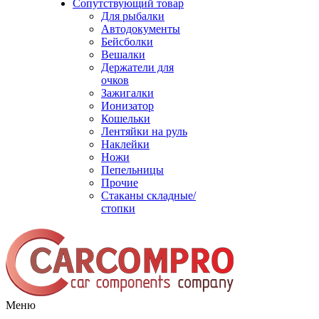
Сопутствующий товар
Для рыбалки
Автодокументы
Бейсболки
Вешалки
Держатели для
очков
Зажигалки
Ионизатор
Кошельки
Лентяйки на руль
Наклейки
Ножи
Пепельницы
Прочие
Стаканы складные/
стопки
Меню