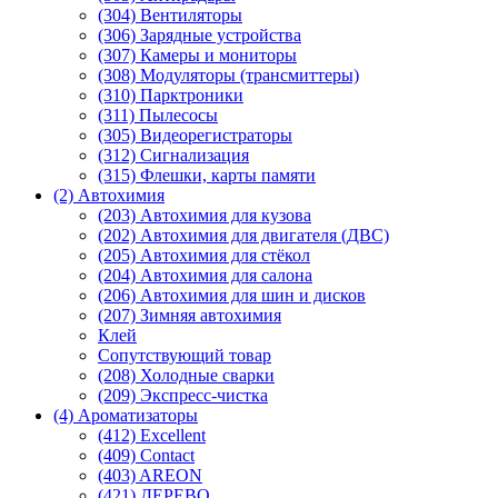
(304) Вентиляторы
(306) Зарядные устройства
(307) Камеры и мониторы
(308) Модуляторы (трансмиттеры)
(310) Парктроники
(311) Пылесосы
(305) Видеорегистраторы
(312) Сигнализация
(315) Флешки, карты памяти
(2) Автохимия
(203) Автохимия для кузова
(202) Автохимия для двигателя (ДВС)
(205) Автохимия для стёкол
(204) Автохимия для салона
(206) Автохимия для шин и дисков
(207) Зимняя автохимия
Клей
Сопутствующий товар
(208) Холодные сварки
(209) Экспреcс-чистка
(4) Ароматизаторы
(412) Excellent
(409) Contact
(403) AREON
(421) ДЕРЕВО