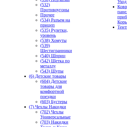
Уход
(532)
Ковр
Противоугоны
пане
Прочее
приб
(534) Разъем на
Кор
прицеп
Тен
(535) Рулетки,
уровень
(538) Хомуты
(539)
Шестигранники
(540) Шприц
(542) Щетка по
металлу
(543) Щупы
(6) Детские товары
(604) Детские
товары для
комфортной
поездки
(603) Бустеры
(7) Чехлы Накидки
(702) Чехлы
Универсальные
(703) Накидки