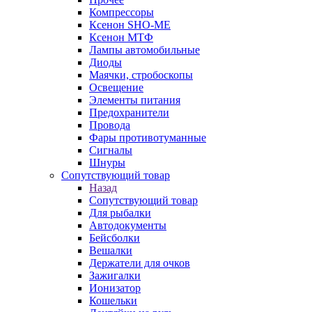
Компрессоры
Ксенон SHO-ME
Ксенон МТФ
Лампы автомобильные
Диоды
Маячки, стробоскопы
Освещение
Элементы питания
Предохранители
Провода
Фары противотуманные
Сигналы
Шнуры
Сопутствующий товар
Назад
Сопутствующий товар
Для рыбалки
Автодокументы
Бейсболки
Вешалки
Держатели для очков
Зажигалки
Ионизатор
Кошельки