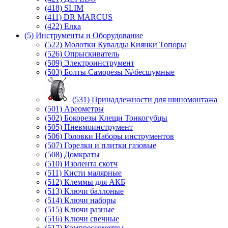
(418) SLIM
(411) DR MARCUS
(422) Елка
(5) Инструменты и Оборудование
(522) Молотки Кувалды Киянки Топоры
(526) Опрыскиватель
(509) Электроинструмент
(503) Болты Саморезы №\бесшумные
(531) Принадлежности для шиномонтажа
(501) Ареометры
(502) Бокорезы Клещи Тонкогубцы
(505) Пневмоинструмент
(506) Головки Наборы инструментов
(507) Горелки и плитки газовые
(508) Домкраты
(510) Изолента скотч
(511) Кисти малярные
(512) Клеммы для АКБ
(513) Ключи баллоные
(514) Ключи наборы
(515) Ключи разные
(516) Ключи свечные
(517) Компрессометры