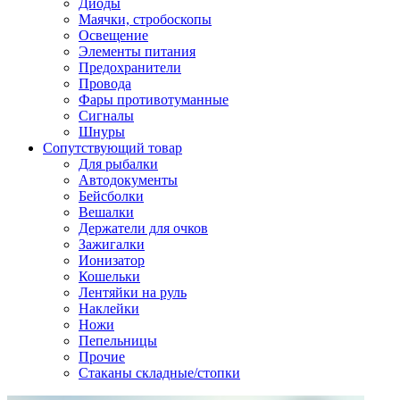
Диоды
Маячки, стробоскопы
Освещение
Элементы питания
Предохранители
Провода
Фары противотуманные
Сигналы
Шнуры
Сопутствующий товар
Для рыбалки
Автодокументы
Бейсболки
Вешалки
Держатели для очков
Зажигалки
Ионизатор
Кошельки
Лентяйки на руль
Наклейки
Ножи
Пепельницы
Прочие
Стаканы складные/стопки