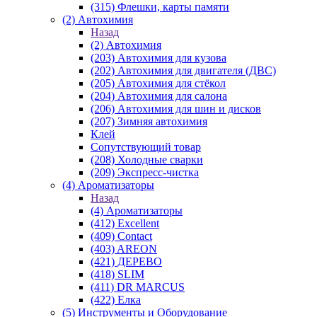
(315) Флешки, карты памяти
(2) Автохимия
Назад
(2) Автохимия
(203) Автохимия для кузова
(202) Автохимия для двигателя (ДВС)
(205) Автохимия для стёкол
(204) Автохимия для салона
(206) Автохимия для шин и дисков
(207) Зимняя автохимия
Клей
Сопутствующий товар
(208) Холодные сварки
(209) Экспреcс-чистка
(4) Ароматизаторы
Назад
(4) Ароматизаторы
(412) Excellent
(409) Contact
(403) AREON
(421) ДЕРЕВО
(418) SLIM
(411) DR MARCUS
(422) Елка
(5) Инструменты и Оборудование