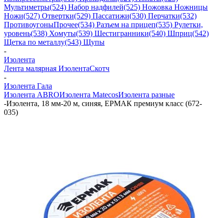
Мультиметры
(524) Набор надфилей
(525) Ножовка Ножницы
Ножи
(527) Отвертки
(529) Пассатижи
(530) Перчатки
(532)
Противоугоны
Прочее
(534) Разъем на прицеп
(535) Рулетки,
уровень
(538) Хомуты
(539) Шестигранники
(540) Шприц
(542)
Щетка по металлу
(543) Щупы
-
Изолента
Лента малярная
Изолента
Скотч
-
Изолента Гала
Изолента ABRO
Изолента Matecos
Изолента разные
-
Изолента, 18 мм-20 м, синяя, ЕРМАК премиум класс (672-
035)