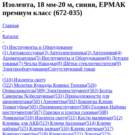
Изолента, 18 мм-20 м, синяя, ЕРМАК
премиум класс (672-035)
Главная
-
Каталог
-
(5) Инструменты и Оборудование
(1) Автоаксессуары
(3) Автоэлектроника
(2) Автохимия
(4)
Ароматизаторы
(5) Инструменты и Оборудование
(6) Детские
товары
(7) Чехлы Накидки
(8) Щётки стеклоочистителя
(9)
Электрооборудование
Сопутствующий товар
-
(510) Изолента скотч
(522) Молотки Кувалды Киянки Топоры
(526)
Опрыскиватель
(509) Электроинструмент
(503) Болты
Саморезы №\бесшумные
(531) Принадлежности для
шиномонтажа
(501) Ареометры
(502) Бокорезы Клещи
Тонкогубцы
(505) Пневмоинструмент
(506) Головки Наборы
инструментов
(507) Горелки и плитки газовые
(508)
Домкраты
(510) Изолента скотч
(511) Кисти малярные
(512)
Клеммы для АКБ
(513) Ключи баллоные
(514) Ключи
наборы
(515) Ключи разные
(516) Ключи свечные
(517)
Компрессометры
(518) Крокодилы
(521) Лопаты
(523)