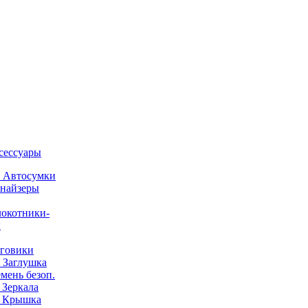
ксессуары
) Автосумки
найзеры
окотники-
ы
говики
) Заглушка
емень безоп.
) Зеркала
) Крышка