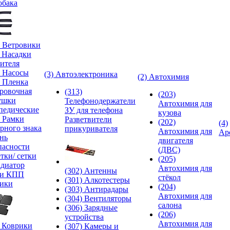
обака
) Ветровики
) Насадки
ителя
) Насосы
(3) Автоэлектроника
(2) Автохимия
) Пленка
ровочная
(313)
(203)
ушки
Телефонодержатели
Автохимия для
педические
ЗУ для телефона
кузова
) Рамки
Разветвители
(202)
(4)
рного знака
прикуривателя
Автохимия для
Ар
нь
двигателя
пасности
(ДВС)
тки/ сетки
(205)
адиатор
Автохимия для
(302) Антенны
ки КПП
стёкол
(301) Алкотестеры
ики
(204)
(303) Антирадары
Автохимия для
(304) Вентиляторы
салона
(306) Зарядные
(206)
устройства
Автохимия для
) Коврики
(307) Камеры и