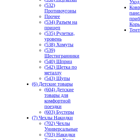
Уход
(532)
Ковр
Противоугоны
пане
Прочее
приб
(534) Разъем на
Кор
прицеп
Тен
(535) Рулетки,
уровень
(538) Хомуты
(539)
Шестигранники
(540) Шприц
(542) Щетка по
металлу
(543) Щупы
(6) Детские товары
(604) Детские
товары для
комфортной
поездки
(603) Бустеры
(7) Чехлы Накидки
(702) Чехлы
Универсальные
(703) Накидки