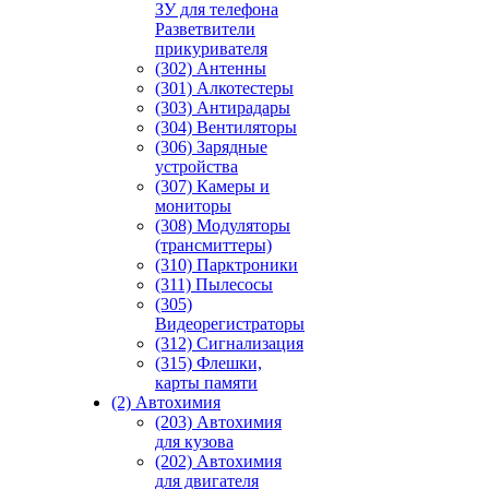
ЗУ для телефона
Разветвители
прикуривателя
(302) Антенны
(301) Алкотестеры
(303) Антирадары
(304) Вентиляторы
(306) Зарядные
устройства
(307) Камеры и
мониторы
(308) Модуляторы
(трансмиттеры)
(310) Парктроники
(311) Пылесосы
(305)
Видеорегистраторы
(312) Сигнализация
(315) Флешки,
карты памяти
(2) Автохимия
(203) Автохимия
для кузова
(202) Автохимия
для двигателя