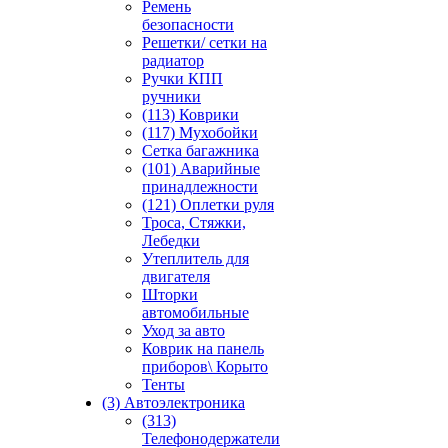
Ремень
безопасности
Решетки/ сетки на
радиатор
Ручки КПП
ручники
(113) Коврики
(117) Мухобойки
Сетка багажника
(101) Аварийные
принадлежности
(121) Оплетки руля
Троса, Стяжки,
Лебедки
Утеплитель для
двигателя
Шторки
автомобильные
Уход за авто
Коврик на панель
приборов\ Корыто
Тенты
(3) Автоэлектроника
(313)
Телефонодержатели