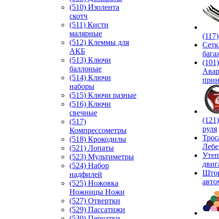
(510) Изолента
скотч
(511) Кисти
малярные
(117
(512) Клеммы для
Сетк
АКБ
бага
(513) Ключи
(101)
баллоные
Ава
(514) Ключи
прин
наборы
(515) Ключи разные
(516) Ключи
свечные
(121
(517)
руля
Компрессометры
Трос
(518) Крокодилы
Лебе
(521) Лопаты
Утеп
(523) Мультиметры
двиг
(524) Набор
Што
надфилей
авто
(525) Ножовка
Ножницы Ножи
(527) Отвертки
(529) Пассатижи
(530) Перчатки