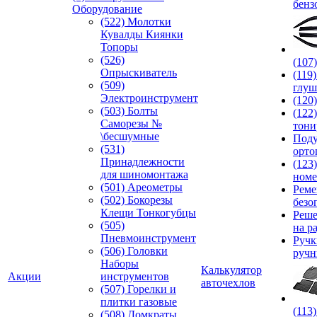
бенз
Оборудование
(522) Молотки
Кувалды Киянки
Топоры
(526)
(107
Опрыскиватель
(119
(509)
глуш
Электроинструмент
(120
(503) Болты
(122
Саморезы №
тони
\бесшумные
Под
(531)
орто
Принадлежности
(123
для шиномонтажа
номе
(501) Ареометры
Реме
(502) Бокорезы
безо
Клещи Тонкогубцы
Реше
(505)
на р
Пневмоинструмент
Руч
(506) Головки
ручн
Наборы
Калькулятор
Акции
инструментов
авточехлов
(507) Горелки и
плитки газовые
(113
(508) Домкраты