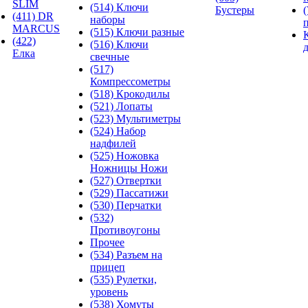
SLIM
(514) Ключи
Бустеры
(411) DR
наборы
MARCUS
(515) Ключи разные
(422)
(516) Ключи
Елка
свечные
(517)
Компрессометры
(518) Крокодилы
(521) Лопаты
(523) Мультиметры
(524) Набор
надфилей
(525) Ножовка
Ножницы Ножи
(527) Отвертки
(529) Пассатижи
(530) Перчатки
(532)
Противоугоны
Прочее
(534) Разъем на
прицеп
(535) Рулетки,
уровень
(538) Хомуты