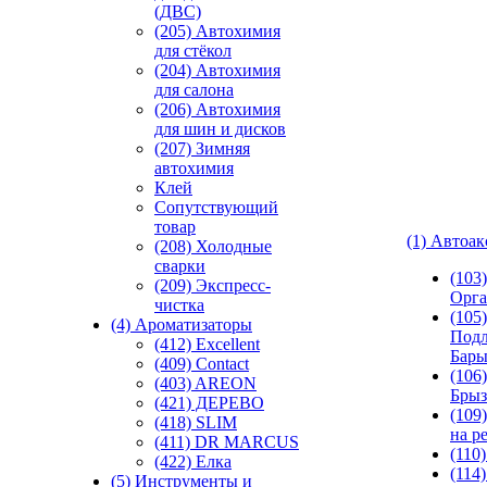
(ДВС)
(205) Автохимия
для стёкол
(204) Автохимия
для салона
(206) Автохимия
для шин и дисков
(207) Зимняя
автохимия
Клей
Сопутствующий
товар
(1) Автоа
(208) Холодные
сварки
(103
(209) Экспреcс-
Орга
чистка
(105)
(4) Ароматизаторы
Подл
(412) Excellent
Бар
(409) Contact
(106)
(403) AREON
Брыз
(421) ДЕРЕВО
(109
(418) SLIM
на р
(411) DR MARCUS
(110
(422) Елка
(114
(5) Инструменты и