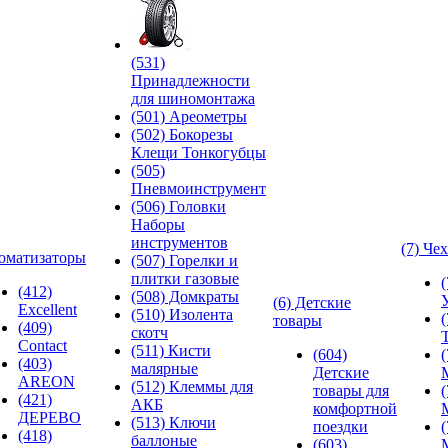
(531)
Принадлежности
для шиномонтажа
(501) Ареометры
(502) Бокорезы
Клещи Тонкогубцы
(505)
Пневмоинструмент
(506) Головки
Наборы
инструментов
(7) Че
оматизаторы
(507) Горелки и
плитки газовые
(412)
(508) Домкраты
(6) Детские
Excellent
(510) Изолента
товары
(409)
скотч
Contact
(511) Кисти
(604)
(403)
малярные
Детские
AREON
(512) Клеммы для
товары для
(421)
АКБ
комфортной
ДЕРЕВО
(513) Ключи
поездки
(418)
баллоные
(603)