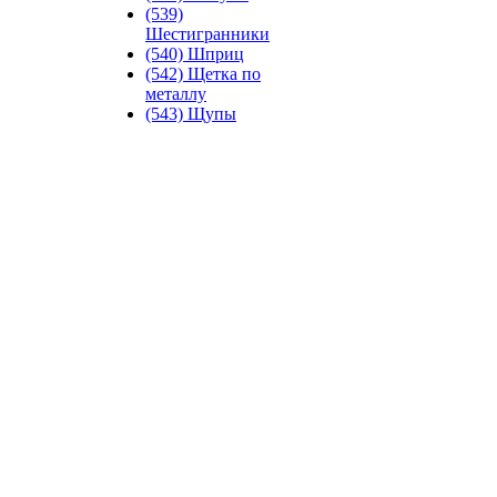
(539)
Шестигранники
(540) Шприц
(542) Щетка по
металлу
(543) Щупы