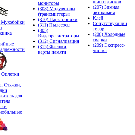
шин и дисков
мониторы
(207) Зимняя
(308) Модуляторы
автохимия
(трансмиттеры)
Клей
(310) Парктроники
) Мухобойки
Сопутствующий
(311) Пылесосы
а
товар
(305)
жника
(208) Холодные
Видеорегистраторы
сварки
(312) Сигнализация
рийные
(209) Экспреcс-
(315) Флешки,
адлежности
чистка
карты памяти
) Оплетки
а, Стяжки,
дки
литель для
ателя
рки
мобильные