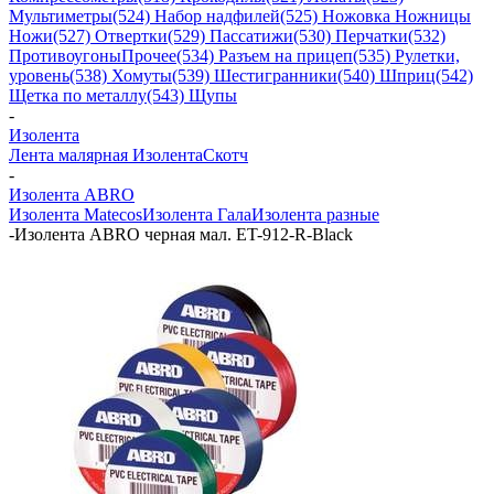
Мультиметры
(524) Набор надфилей
(525) Ножовка Ножницы
Ножи
(527) Отвертки
(529) Пассатижи
(530) Перчатки
(532)
Противоугоны
Прочее
(534) Разъем на прицеп
(535) Рулетки,
уровень
(538) Хомуты
(539) Шестигранники
(540) Шприц
(542)
Щетка по металлу
(543) Щупы
-
Изолента
Лента малярная
Изолента
Скотч
-
Изолента ABRO
Изолента Matecos
Изолента Гала
Изолента разные
-
Изолента ABRO черная мал. ET-912-R-Black