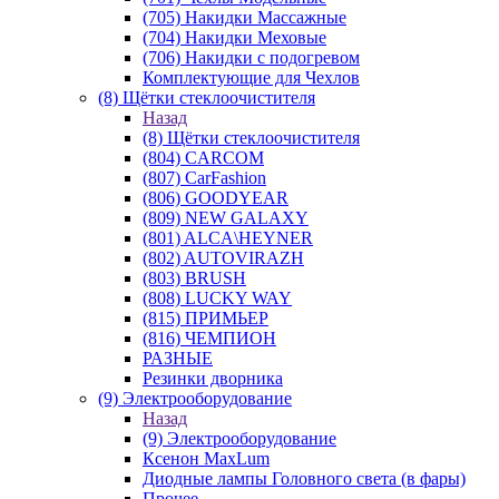
(705) Накидки Массажные
(704) Накидки Меховые
(706) Накидки с подогревом
Комплектующие для Чехлов
(8) Щётки стеклоочистителя
Назад
(8) Щётки стеклоочистителя
(804) CARCOM
(807) CarFashion
(806) GOODYEAR
(809) NEW GALAXY
(801) ALCA\HEYNER
(802) AUTOVIRAZH
(803) BRUSH
(808) LUCKY WAY
(815) ПРИМЬЕР
(816) ЧЕМПИОН
РАЗНЫЕ
Резинки дворника
(9) Электрооборудование
Назад
(9) Электрооборудование
Ксенон MaxLum
Диодные лампы Головного света (в фары)
Прочее