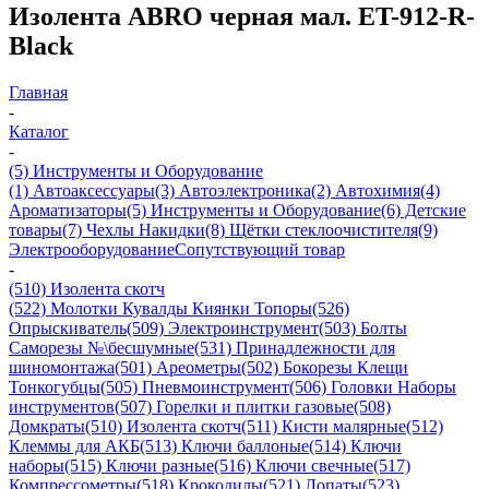
Изолента ABRO черная мал. ET-912-R-
Black
Главная
-
Каталог
-
(5) Инструменты и Оборудование
(1) Автоаксессуары
(3) Автоэлектроника
(2) Автохимия
(4)
Ароматизаторы
(5) Инструменты и Оборудование
(6) Детские
товары
(7) Чехлы Накидки
(8) Щётки стеклоочистителя
(9)
Электрооборудование
Сопутствующий товар
-
(510) Изолента скотч
(522) Молотки Кувалды Киянки Топоры
(526)
Опрыскиватель
(509) Электроинструмент
(503) Болты
Саморезы №\бесшумные
(531) Принадлежности для
шиномонтажа
(501) Ареометры
(502) Бокорезы Клещи
Тонкогубцы
(505) Пневмоинструмент
(506) Головки Наборы
инструментов
(507) Горелки и плитки газовые
(508)
Домкраты
(510) Изолента скотч
(511) Кисти малярные
(512)
Клеммы для АКБ
(513) Ключи баллоные
(514) Ключи
наборы
(515) Ключи разные
(516) Ключи свечные
(517)
Компрессометры
(518) Крокодилы
(521) Лопаты
(523)