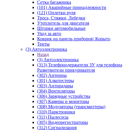
Сетка багажника
(101) Аварийные принадлежности
(121) Оплетки руля
Троса, Стяжки, Лебедки
Утеплитель для двигателя
Шторки автомобильные
Уход за авто
Коврик на панель приборов\ Корыто
Тенты
(3) Автоэлектроника
Назад
(3) Автоэлектроника
(313) Телефонодержатели ЗУ для телефона
Разветвители прикуривателя
(302) Антенны
(301) Алкотестеры
(303) Антирадары
(304) Вентиляторы
(306) Зарядные устройства
(307) Камеры и мониторы
(308) Модуляторы (трансмиттеры)
(310) Парктроники
(311) Пылесосы
(305) Видеорегистраторы
(312) Сигнализация