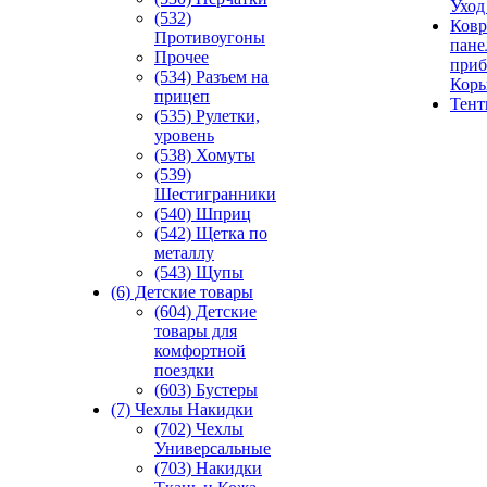
Уход
(532)
Ковр
Противоугоны
пане
Прочее
приб
(534) Разъем на
Кор
прицеп
Тен
(535) Рулетки,
уровень
(538) Хомуты
(539)
Шестигранники
(540) Шприц
(542) Щетка по
металлу
(543) Щупы
(6) Детские товары
(604) Детские
товары для
комфортной
поездки
(603) Бустеры
(7) Чехлы Накидки
(702) Чехлы
Универсальные
(703) Накидки