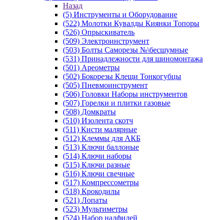
Назад
(5) Инструменты и Оборудование
(522) Молотки Кувалды Киянки Топоры
(526) Опрыскиватель
(509) Электроинструмент
(503) Болты Саморезы №\бесшумные
(531) Принадлежности для шиномонтажа
(501) Ареометры
(502) Бокорезы Клещи Тонкогубцы
(505) Пневмоинструмент
(506) Головки Наборы инструментов
(507) Горелки и плитки газовые
(508) Домкраты
(510) Изолента скотч
(511) Кисти малярные
(512) Клеммы для АКБ
(513) Ключи баллоные
(514) Ключи наборы
(515) Ключи разные
(516) Ключи свечные
(517) Компрессометры
(518) Крокодилы
(521) Лопаты
(523) Мультиметры
(524) Набор надфилей