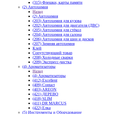
(315) Флешки, карты памяти
(2) Автохимия
Назад
(2) Автохимия
(203) Автохимия для кузова
(202) Автохимия для двигателя (ДВС)
(205) Автохимия для стёкол
(204) Автохимия для салона
(206) Автохимия для шин и дисков
(207) Зимняя автохимия
Клей
Сопутствующий товар
(208) Холодные сварки
(209) Экспреcс-чистка
(4) Ароматизаторы
Назад
(4) Ароматизаторы
(412) Excellent
(409) Contact
(403) AREON
(421) ДЕРЕВО
(418) SLIM
(411) DR MARCUS
(422) Елка
(5) Инструменты и Оборудование