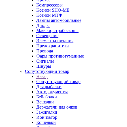
Компрессоры
Ксенон SHO-ME
Ксенон МТФ
Лампы автомобильные
Диоды
Маячки, стробоскопы
Освещение
Элементы питания
Предохранители
Провода
Фары противотуманные
Сигналы
Шнуры
Сопутствующий товар
Назад
Сопутствующий товар
Для рыбалки
Автодокументы
Бейсболки
Вешалки
Держатели для очков
Зажигалки
Ионизатор
Кошельки