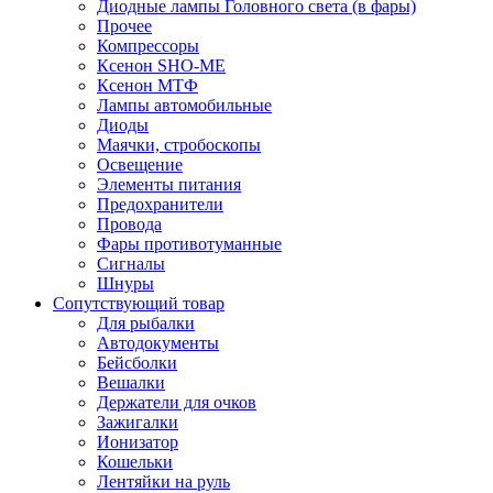
Диодные лампы Головного света (в фары)
Прочее
Компрессоры
Ксенон SHO-ME
Ксенон МТФ
Лампы автомобильные
Диоды
Маячки, стробоскопы
Освещение
Элементы питания
Предохранители
Провода
Фары противотуманные
Сигналы
Шнуры
Сопутствующий товар
Для рыбалки
Автодокументы
Бейсболки
Вешалки
Держатели для очков
Зажигалки
Ионизатор
Кошельки
Лентяйки на руль