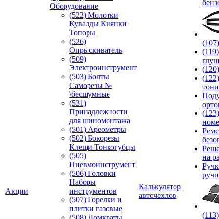
бенз
Оборудование
(522) Молотки
Кувалды Киянки
Топоры
(526)
(107
Опрыскиватель
(119
(509)
глуш
Электроинструмент
(120
(503) Болты
(122
Саморезы №
тони
\бесшумные
Под
(531)
орто
Принадлежности
(123
для шиномонтажа
номе
(501) Ареометры
Реме
(502) Бокорезы
безо
Клещи Тонкогубцы
Реше
(505)
на р
Пневмоинструмент
Руч
(506) Головки
ручн
Наборы
Калькулятор
Акции
инструментов
авточехлов
(507) Горелки и
плитки газовые
(113
(508) Домкраты