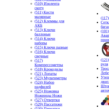
(510) Изолента
скотч
(511) Кисти
малярные
(117
(512) Клеммы для
Сетк
АКБ
бага
(513) Ключи
(101)
баллоные
Ава
(514) Ключи
прин
наборы
(515) Ключи разные
(516) Ключи
свечные
(121
(517)
руля
Компрессометры
Трос
(518) Крокодилы
Лебе
(521) Лопаты
Утеп
(523) Мультиметры
двиг
(524) Набор
Што
надфилей
авто
(525) Ножовка
Ножницы Ножи
(527) Отвертки
(529) Пассатижи
(530) Перчатки