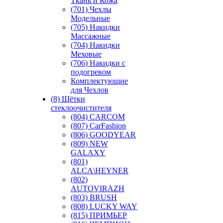
Ткань и Кожа
(701) Чехлы
Модельные
(705) Накидки
Массажные
(704) Накидки
Меховые
(706) Накидки с
подогревом
Комплектующие
для Чехлов
(8) Щётки
стеклоочистителя
(804) CARCOM
(807) CarFashion
(806) GOODYEAR
(809) NEW
GALAXY
(801)
ALCA\HEYNER
(802)
AUTOVIRAZH
(803) BRUSH
(808) LUCKY WAY
(815) ПРИМЬЕР