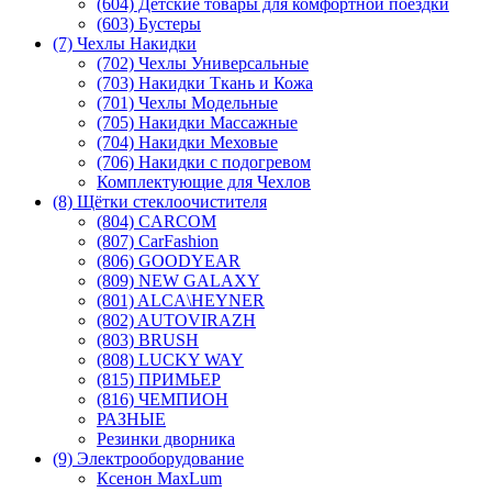
(604) Детские товары для комфортной поездки
(603) Бустеры
(7) Чехлы Накидки
(702) Чехлы Универсальные
(703) Накидки Ткань и Кожа
(701) Чехлы Модельные
(705) Накидки Массажные
(704) Накидки Меховые
(706) Накидки с подогревом
Комплектующие для Чехлов
(8) Щётки стеклоочистителя
(804) CARCOM
(807) CarFashion
(806) GOODYEAR
(809) NEW GALAXY
(801) ALCA\HEYNER
(802) AUTOVIRAZH
(803) BRUSH
(808) LUCKY WAY
(815) ПРИМЬЕР
(816) ЧЕМПИОН
РАЗНЫЕ
Резинки дворника
(9) Электрооборудование
Ксенон MaxLum