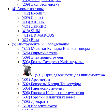
(209) Экспреcс-чистка
(4) Ароматизаторы
(412) Excellent
(409) Contact
(403) AREON
(421) ДЕРЕВО
(418) SLIM
(411) DR MARCUS
(422) Елка
(5) Инструменты и Оборудование
(522) Молотки Кувалды Киянки Топоры
(526) Опрыскиватель
(509) Электроинструмент
(503) Болты Саморезы №\бесшумные
(531) Принадлежности для шиномонтажа
(501) Ареометры
(502) Бокорезы Клещи Тонкогубцы
(505) Пневмоинструмент
(506) Головки Наборы инструментов
(507) Горелки и плитки газовые
(508) Домкраты
(510) Изолента скотч