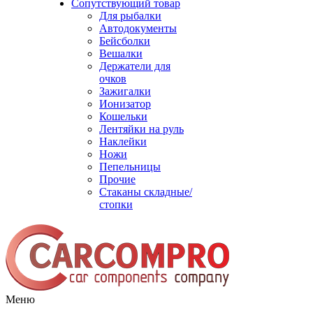
Сопутствующий товар
Для рыбалки
Автодокументы
Бейсболки
Вешалки
Держатели для
очков
Зажигалки
Ионизатор
Кошельки
Лентяйки на руль
Наклейки
Ножи
Пепельницы
Прочие
Стаканы складные/
стопки
Меню