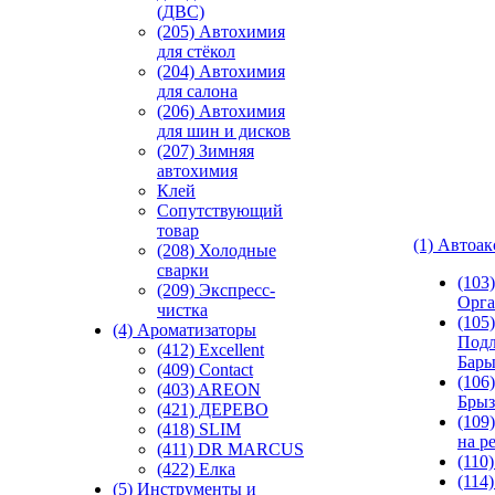
(ДВС)
(205) Автохимия
для стёкол
(204) Автохимия
для салона
(206) Автохимия
для шин и дисков
(207) Зимняя
автохимия
Клей
Сопутствующий
товар
(1) Автоа
(208) Холодные
сварки
(103
(209) Экспреcс-
Орга
чистка
(105)
(4) Ароматизаторы
Подл
(412) Excellent
Бар
(409) Contact
(106)
(403) AREON
Брыз
(421) ДЕРЕВО
(109
(418) SLIM
на р
(411) DR MARCUS
(110
(422) Елка
(114
(5) Инструменты и