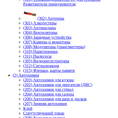
Разветвители прикуривателя
(302) Антенны
(301) Алкотестеры
(303) Антирадары
(304) Вентиляторы
(306) Зарядные устройства
(307) Камеры и мониторы
(308) Модуляторы (трансмиттеры)
(310) Парктроники
(311) Пылесосы
(305) Видеорегистраторы
(312) Сигнализация
(315) Флешки, карты памяти
(2) Автохимия
(203) Автохимия для кузова
(202) Автохимия для двигателя (ДВС)
(205) Автохимия для стёкол
(204) Автохимия для салона
(206) Автохимия для шин и дисков
(207) Зимняя автохимия
Клей
Сопутствующий товар
(208) Холодные сварки