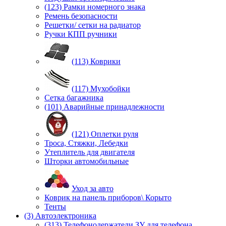
(123) Рамки номерного знака
Ремень безопасности
Решетки/ сетки на радиатор
Ручки КПП ручники
(113) Коврики
(117) Мухобойки
Сетка багажника
(101) Аварийные принадлежности
(121) Оплетки руля
Троса, Стяжки, Лебедки
Утеплитель для двигателя
Шторки автомобильные
Уход за авто
Коврик на панель приборов\ Корыто
Тенты
(3) Автоэлектроника
(313) Телефонодержатели ЗУ для телефона