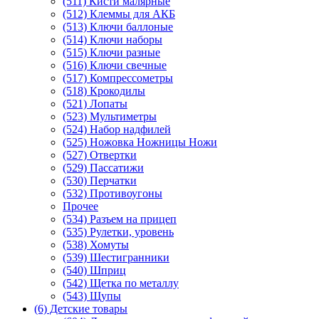
(511) Кисти малярные
(512) Клеммы для АКБ
(513) Ключи баллоные
(514) Ключи наборы
(515) Ключи разные
(516) Ключи свечные
(517) Компрессометры
(518) Крокодилы
(521) Лопаты
(523) Мультиметры
(524) Набор надфилей
(525) Ножовка Ножницы Ножи
(527) Отвертки
(529) Пассатижи
(530) Перчатки
(532) Противоугоны
Прочее
(534) Разъем на прицеп
(535) Рулетки, уровень
(538) Хомуты
(539) Шестигранники
(540) Шприц
(542) Щетка по металлу
(543) Щупы
(6) Детские товары