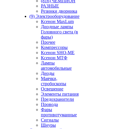
(816) ЧЕМПИОН
РАЗНЫЕ
Резинки дворника
(9) Электрооборудование
Ксенон MaxLum
Диодные лампы
Головного света (в
фары)
Прочее
Компрессоры
Ксенон SHO-ME
Ксенон МТФ
Лампы
автомобильные
Диоды
Маячки,
стробоскопы
Освещение
Элементы питания
Предохранители
Провода
Фары
противотуманные
Сигналы
Шнуры