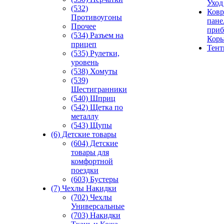
Уход
(532)
Ковр
Противоугоны
пане
Прочее
приб
(534) Разъем на
Кор
прицеп
Тен
(535) Рулетки,
уровень
(538) Хомуты
(539)
Шестигранники
(540) Шприц
(542) Щетка по
металлу
(543) Щупы
(6) Детские товары
(604) Детские
товары для
комфортной
поездки
(603) Бустеры
(7) Чехлы Накидки
(702) Чехлы
Универсальные
(703) Накидки