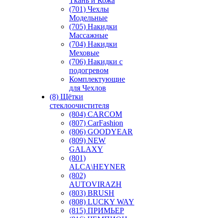
Ткань и Кожа
(701) Чехлы
Модельные
(705) Накидки
Массажные
(704) Накидки
Меховые
(706) Накидки с
подогревом
Комплектующие
для Чехлов
(8) Щётки
стеклоочистителя
(804) CARCOM
(807) CarFashion
(806) GOODYEAR
(809) NEW
GALAXY
(801)
ALCA\HEYNER
(802)
AUTOVIRAZH
(803) BRUSH
(808) LUCKY WAY
(815) ПРИМЬЕР