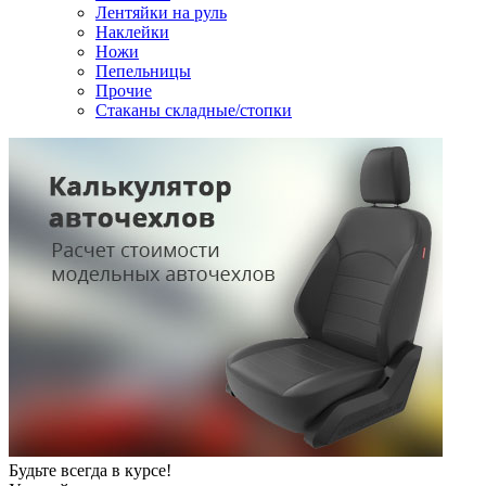
Лентяйки на руль
Наклейки
Ножи
Пепельницы
Прочие
Стаканы складные/стопки
Будьте всегда в курсе!