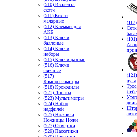
(510) Изолента
скотч
(511) Кисти
малярные
(117
(512) Клеммы для
Сетк
АКБ
бага
(513) Ключи
(101)
баллоные
Ава
(514) Ключи
прин
наборы
(515) Ключи разные
(516) Ключи
свечные
(121
(517)
руля
Компрессометры
Трос
(518) Крокодилы
Лебе
(521) Лопаты
Утеп
(523) Мультиметры
двиг
(524) Набор
Што
надфилей
авто
(525) Ножовка
Ножницы Ножи
(527) Отвертки
(529) Пассатижи
(530) Перчатки