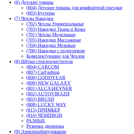
(6) Детские товары
(604) Детские товары для комфортной поездки
(603) Бустеры
(7) Чехлы Накидки
(702) Чехлы Универсальные
(703) Накидки Ткань и Кожа
(701) Чехлы Модельные
(705) Накидки Массажные
(704) Накидки Меховые
(706) Накидки с подогревом
Комплектующие для Чехлов
(8) Щётки стеклоочистителя
(804) CARCOM
(807) CarFashion
(806) GOODYEAR
(809) NEW GALAXY
(801) ALCA\HEYNER
(802) AUTOVIRAZH
(803) BRUSH
(808) LUCKY WAY
(815) ПРИМЬЕР
(816) ЧЕМПИОН
РАЗНЫЕ
Резинки дворника
(9) Электрооборудование