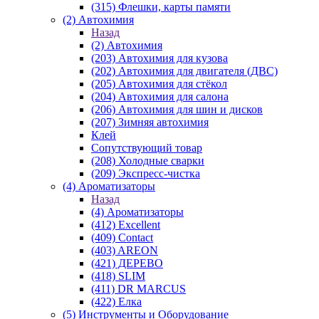
(315) Флешки, карты памяти
(2) Автохимия
Назад
(2) Автохимия
(203) Автохимия для кузова
(202) Автохимия для двигателя (ДВС)
(205) Автохимия для стёкол
(204) Автохимия для салона
(206) Автохимия для шин и дисков
(207) Зимняя автохимия
Клей
Сопутствующий товар
(208) Холодные сварки
(209) Экспреcс-чистка
(4) Ароматизаторы
Назад
(4) Ароматизаторы
(412) Excellent
(409) Contact
(403) AREON
(421) ДЕРЕВО
(418) SLIM
(411) DR MARCUS
(422) Елка
(5) Инструменты и Оборудование