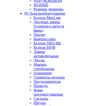
(816) ЧЕМПИОН
РАЗНЫЕ
Резинки дворника
(9) Электрооборудование
Ксенон MaxLum
Диодные лампы
Головного света (в
фары)
Прочее
Компрессоры
Ксенон SHO-ME
Ксенон МТФ
Лампы
автомобильные
Диоды
Маячки,
стробоскопы
Освещение
Элементы питания
Предохранители
Провода
Фары
противотуманные
Сигналы
Шнуры