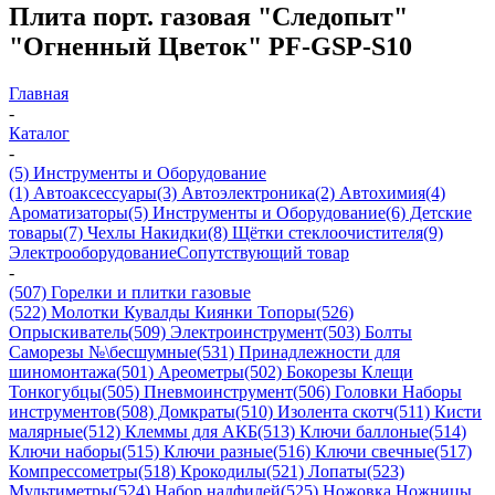
Плита порт. газовая "Следопыт"
"Огненный Цветок" PF-GSP-S10
Главная
-
Каталог
-
(5) Инструменты и Оборудование
(1) Автоаксессуары
(3) Автоэлектроника
(2) Автохимия
(4)
Ароматизаторы
(5) Инструменты и Оборудование
(6) Детские
товары
(7) Чехлы Накидки
(8) Щётки стеклоочистителя
(9)
Электрооборудование
Сопутствующий товар
-
(507) Горелки и плитки газовые
(522) Молотки Кувалды Киянки Топоры
(526)
Опрыскиватель
(509) Электроинструмент
(503) Болты
Саморезы №\бесшумные
(531) Принадлежности для
шиномонтажа
(501) Ареометры
(502) Бокорезы Клещи
Тонкогубцы
(505) Пневмоинструмент
(506) Головки Наборы
инструментов
(508) Домкраты
(510) Изолента скотч
(511) Кисти
малярные
(512) Клеммы для АКБ
(513) Ключи баллоные
(514)
Ключи наборы
(515) Ключи разные
(516) Ключи свечные
(517)
Компрессометры
(518) Крокодилы
(521) Лопаты
(523)
Мультиметры
(524) Набор надфилей
(525) Ножовка Ножницы