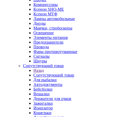
Компрессоры
Ксенон SHO-ME
Ксенон МТФ
Лампы автомобильные
Диоды
Маячки, стробоскопы
Освещение
Элементы питания
Предохранители
Провода
Фары противотуманные
Сигналы
Шнуры
Сопутствующий товар
Назад
Сопутствующий товар
Для рыбалки
Автодокументы
Бейсболки
Вешалки
Держатели для очков
Зажигалки
Ионизатор
Кошельки