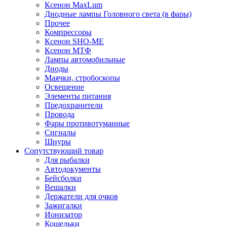
Ксенон MaxLum
Диодные лампы Головного света (в фары)
Прочее
Компрессоры
Ксенон SHO-ME
Ксенон МТФ
Лампы автомобильные
Диоды
Маячки, стробоскопы
Освещение
Элементы питания
Предохранители
Провода
Фары противотуманные
Сигналы
Шнуры
Сопутствующий товар
Для рыбалки
Автодокументы
Бейсболки
Вешалки
Держатели для очков
Зажигалки
Ионизатор
Кошельки