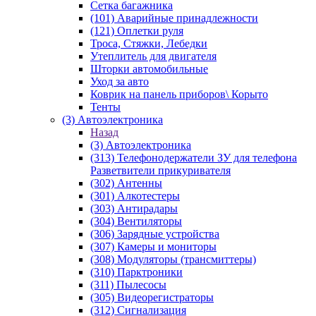
Сетка багажника
(101) Аварийные принадлежности
(121) Оплетки руля
Троса, Стяжки, Лебедки
Утеплитель для двигателя
Шторки автомобильные
Уход за авто
Коврик на панель приборов\ Корыто
Тенты
(3) Автоэлектроника
Назад
(3) Автоэлектроника
(313) Телефонодержатели ЗУ для телефона
Разветвители прикуривателя
(302) Антенны
(301) Алкотестеры
(303) Антирадары
(304) Вентиляторы
(306) Зарядные устройства
(307) Камеры и мониторы
(308) Модуляторы (трансмиттеры)
(310) Парктроники
(311) Пылесосы
(305) Видеорегистраторы
(312) Сигнализация