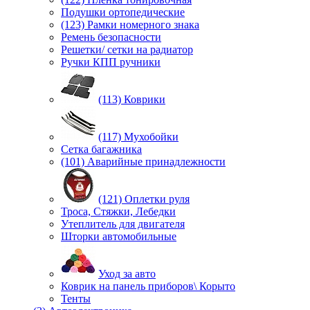
Подушки ортопедические
(123) Рамки номерного знака
Ремень безопасности
Решетки/ сетки на радиатор
Ручки КПП ручники
(113) Коврики
(117) Мухобойки
Сетка багажника
(101) Аварийные принадлежности
(121) Оплетки руля
Троса, Стяжки, Лебедки
Утеплитель для двигателя
Шторки автомобильные
Уход за авто
Коврик на панель приборов\ Корыто
Тенты