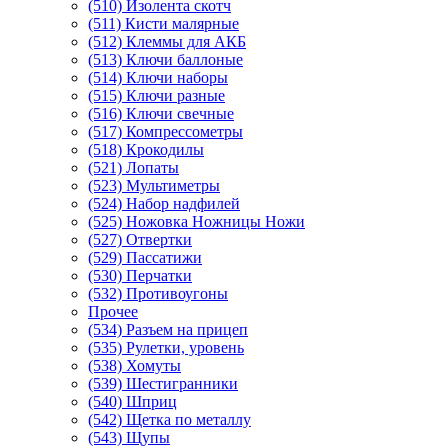
(510) Изолента скотч
(511) Кисти малярные
(512) Клеммы для АКБ
(513) Ключи баллоные
(514) Ключи наборы
(515) Ключи разные
(516) Ключи свечные
(517) Компрессометры
(518) Крокодилы
(521) Лопаты
(523) Мультиметры
(524) Набор надфилей
(525) Ножовка Ножницы Ножи
(527) Отвертки
(529) Пассатижи
(530) Перчатки
(532) Противоугоны
Прочее
(534) Разъем на прицеп
(535) Рулетки, уровень
(538) Хомуты
(539) Шестигранники
(540) Шприц
(542) Щетка по металлу
(543) Щупы