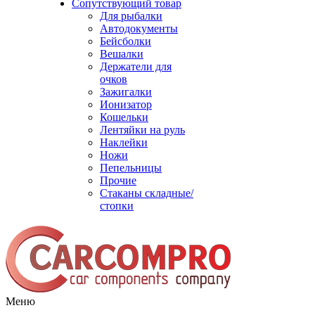
Сопутствующий товар
Для рыбалки
Автодокументы
Бейсболки
Вешалки
Держатели для
очков
Зажигалки
Ионизатор
Кошельки
Лентяйки на руль
Наклейки
Ножи
Пепельницы
Прочие
Стаканы складные/
стопки
Меню