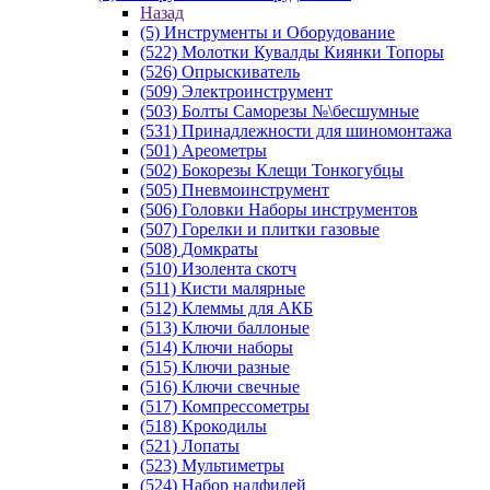
Назад
(5) Инструменты и Оборудование
(522) Молотки Кувалды Киянки Топоры
(526) Опрыскиватель
(509) Электроинструмент
(503) Болты Саморезы №\бесшумные
(531) Принадлежности для шиномонтажа
(501) Ареометры
(502) Бокорезы Клещи Тонкогубцы
(505) Пневмоинструмент
(506) Головки Наборы инструментов
(507) Горелки и плитки газовые
(508) Домкраты
(510) Изолента скотч
(511) Кисти малярные
(512) Клеммы для АКБ
(513) Ключи баллоные
(514) Ключи наборы
(515) Ключи разные
(516) Ключи свечные
(517) Компрессометры
(518) Крокодилы
(521) Лопаты
(523) Мультиметры
(524) Набор надфилей