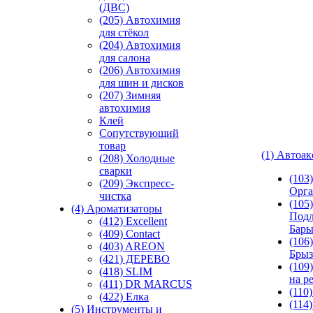
(ДВС)
(205) Автохимия
для стёкол
(204) Автохимия
для салона
(206) Автохимия
для шин и дисков
(207) Зимняя
автохимия
Клей
Сопутствующий
товар
(1) Автоа
(208) Холодные
сварки
(103
(209) Экспреcс-
Орга
чистка
(105)
(4) Ароматизаторы
Подл
(412) Excellent
Бар
(409) Contact
(106)
(403) AREON
Брыз
(421) ДЕРЕВО
(109
(418) SLIM
на р
(411) DR MARCUS
(110
(422) Елка
(114
(5) Инструменты и