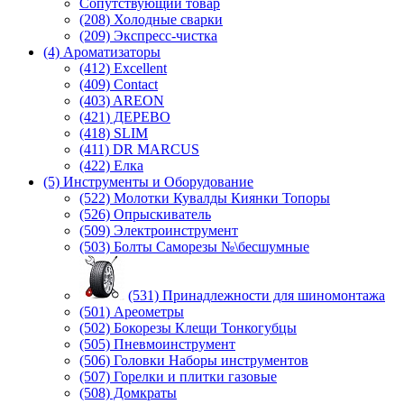
Сопутствующий товар
(208) Холодные сварки
(209) Экспреcс-чистка
(4) Ароматизаторы
(412) Excellent
(409) Contact
(403) AREON
(421) ДЕРЕВО
(418) SLIM
(411) DR MARCUS
(422) Елка
(5) Инструменты и Оборудование
(522) Молотки Кувалды Киянки Топоры
(526) Опрыскиватель
(509) Электроинструмент
(503) Болты Саморезы №\бесшумные
(531) Принадлежности для шиномонтажа
(501) Ареометры
(502) Бокорезы Клещи Тонкогубцы
(505) Пневмоинструмент
(506) Головки Наборы инструментов
(507) Горелки и плитки газовые
(508) Домкраты