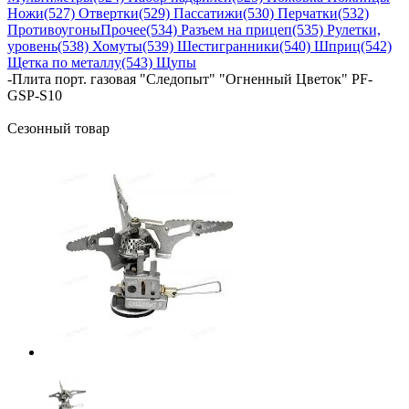
Ножи
(527) Отвертки
(529) Пассатижи
(530) Перчатки
(532)
Противоугоны
Прочее
(534) Разъем на прицеп
(535) Рулетки,
уровень
(538) Хомуты
(539) Шестигранники
(540) Шприц
(542)
Щетка по металлу
(543) Щупы
-
Плита порт. газовая "Следопыт" "Огненный Цветок" PF-
GSP-S10
Сезонный товар