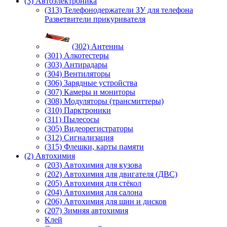
(3) Автоэлектроника
(313) Телефонодержатели ЗУ для телефона
Разветвители прикуривателя
(302) Антенны
(301) Алкотестеры
(303) Антирадары
(304) Вентиляторы
(306) Зарядные устройства
(307) Камеры и мониторы
(308) Модуляторы (трансмиттеры)
(310) Парктроники
(311) Пылесосы
(305) Видеорегистраторы
(312) Сигнализация
(315) Флешки, карты памяти
(2) Автохимия
(203) Автохимия для кузова
(202) Автохимия для двигателя (ДВС)
(205) Автохимия для стёкол
(204) Автохимия для салона
(206) Автохимия для шин и дисков
(207) Зимняя автохимия
Клей