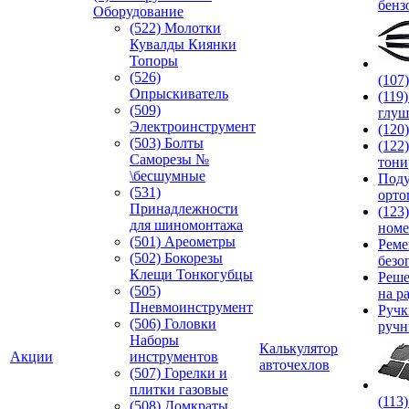
бенз
Оборудование
(522) Молотки
Кувалды Киянки
Топоры
(526)
(107
Опрыскиватель
(119
(509)
глуш
Электроинструмент
(120
(503) Болты
(122
Саморезы №
тони
\бесшумные
Под
(531)
орто
Принадлежности
(123
для шиномонтажа
номе
(501) Ареометры
Реме
(502) Бокорезы
безо
Клещи Тонкогубцы
Реше
(505)
на р
Пневмоинструмент
Руч
(506) Головки
ручн
Наборы
Калькулятор
Акции
инструментов
авточехлов
(507) Горелки и
плитки газовые
(113
(508) Домкраты