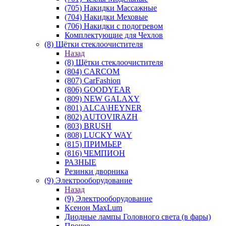
(705) Накидки Массажные
(704) Накидки Меховые
(706) Накидки с подогревом
Комплектующие для Чехлов
(8) Щётки стеклоочистителя
Назад
(8) Щётки стеклоочистителя
(804) CARCOM
(807) CarFashion
(806) GOODYEAR
(809) NEW GALAXY
(801) ALCA\HEYNER
(802) AUTOVIRAZH
(803) BRUSH
(808) LUCKY WAY
(815) ПРИМЬЕР
(816) ЧЕМПИОН
РАЗНЫЕ
Резинки дворника
(9) Электрооборудование
Назад
(9) Электрооборудование
Ксенон MaxLum
Диодные лампы Головного света (в фары)
Прочее