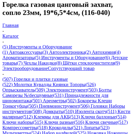
Горелка газовая цанговый захват,
сопло 23мм, 19*6,5*4см, (116-040)
Главная
-
Каталог
-
(5) Инструменты и Оборудование
(1) Автоаксессуары
(3) Автоэлектроника
(2) Автохимия
(4)
Ароматизаторы
(5) Инструменты и Оборудование
(6) Детские
товары
(7) Чехлы Накидки
(8) Щётки стеклоочистителя
(9)
Электрооборудование
Сопутствующий товар
-
(507) Горелки и плитки газовые
(522) Молотки Кувалды Киянки Топоры
(526)
Опрыскиватель
(509) Электроинструмент
(503) Болты
Саморезы №\бесшумные
(531) Принадлежности для
шиномонтажа
(501) Ареометры
(502) Бокорезы Клещи
Тонкогубцы
(505) Пневмоинструмент
(506) Головки Наборы
инструментов
(508) Домкраты
(510) Изолента скотч
(511) Кисти
малярные
(512) Клеммы для АКБ
(513) Ключи баллоные
(514)
Ключи наборы
(515) Ключи разные
(516) Ключи свечные
(517)
Компрессометры
(518) Крокодилы
(521) Лопаты
(523)
Мультиметры
(524) Набор надфилей
(525) Ножовка Ножницы