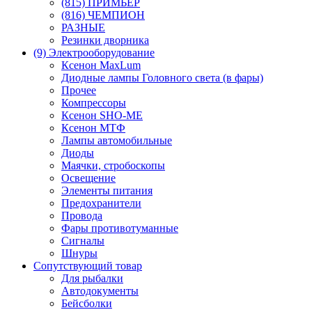
(815) ПРИМЬЕР
(816) ЧЕМПИОН
РАЗНЫЕ
Резинки дворника
(9) Электрооборудование
Ксенон MaxLum
Диодные лампы Головного света (в фары)
Прочее
Компрессоры
Ксенон SHO-ME
Ксенон МТФ
Лампы автомобильные
Диоды
Маячки, стробоскопы
Освещение
Элементы питания
Предохранители
Провода
Фары противотуманные
Сигналы
Шнуры
Сопутствующий товар
Для рыбалки
Автодокументы
Бейсболки