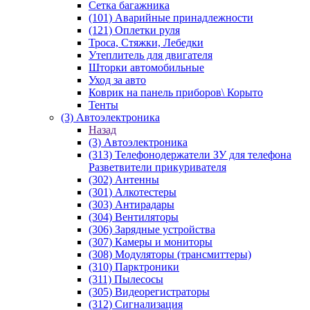
Сетка багажника
(101) Аварийные принадлежности
(121) Оплетки руля
Троса, Стяжки, Лебедки
Утеплитель для двигателя
Шторки автомобильные
Уход за авто
Коврик на панель приборов\ Корыто
Тенты
(3) Автоэлектроника
Назад
(3) Автоэлектроника
(313) Телефонодержатели ЗУ для телефона
Разветвители прикуривателя
(302) Антенны
(301) Алкотестеры
(303) Антирадары
(304) Вентиляторы
(306) Зарядные устройства
(307) Камеры и мониторы
(308) Модуляторы (трансмиттеры)
(310) Парктроники
(311) Пылесосы
(305) Видеорегистраторы
(312) Сигнализация