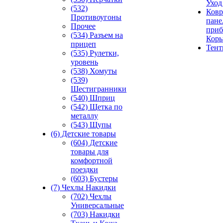
Уход
(532)
Ковр
Противоугоны
пане
Прочее
приб
(534) Разъем на
Кор
прицеп
Тен
(535) Рулетки,
уровень
(538) Хомуты
(539)
Шестигранники
(540) Шприц
(542) Щетка по
металлу
(543) Щупы
(6) Детские товары
(604) Детские
товары для
комфортной
поездки
(603) Бустеры
(7) Чехлы Накидки
(702) Чехлы
Универсальные
(703) Накидки