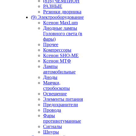
(816) ЧЕМПИОН
РАЗНЫЕ
Резинки дворника
(9) Электрооборудование
Ксенон MaxLum
Диодные лампы
Головного света (в
фары)
Прочее
Компрессоры
Ксенон SHO-ME
Ксенон МТФ
Лампы
автомобильные
Диоды
Маячки,
стробоскопы
Освещение
Элементы питания
Предохранители
Провода
Фары
противотуманные
Сигналы
Шнуры