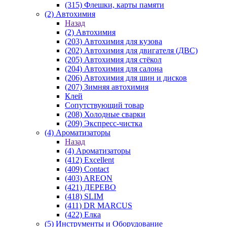
(315) Флешки, карты памяти
(2) Автохимия
Назад
(2) Автохимия
(203) Автохимия для кузова
(202) Автохимия для двигателя (ДВС)
(205) Автохимия для стёкол
(204) Автохимия для салона
(206) Автохимия для шин и дисков
(207) Зимняя автохимия
Клей
Сопутствующий товар
(208) Холодные сварки
(209) Экспреcс-чистка
(4) Ароматизаторы
Назад
(4) Ароматизаторы
(412) Excellent
(409) Contact
(403) AREON
(421) ДЕРЕВО
(418) SLIM
(411) DR MARCUS
(422) Елка
(5) Инструменты и Оборудование