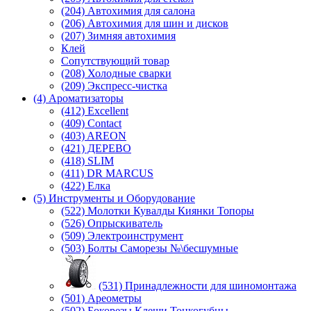
(204) Автохимия для салона
(206) Автохимия для шин и дисков
(207) Зимняя автохимия
Клей
Сопутствующий товар
(208) Холодные сварки
(209) Экспреcс-чистка
(4) Ароматизаторы
(412) Excellent
(409) Contact
(403) AREON
(421) ДЕРЕВО
(418) SLIM
(411) DR MARCUS
(422) Елка
(5) Инструменты и Оборудование
(522) Молотки Кувалды Киянки Топоры
(526) Опрыскиватель
(509) Электроинструмент
(503) Болты Саморезы №\бесшумные
(531) Принадлежности для шиномонтажа
(501) Ареометры
(502) Бокорезы Клещи Тонкогубцы