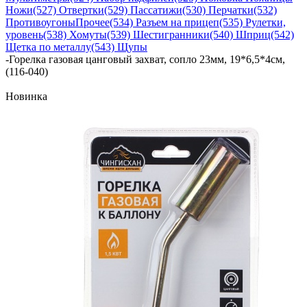
Ножи
(527) Отвертки
(529) Пассатижи
(530) Перчатки
(532)
Противоугоны
Прочее
(534) Разъем на прицеп
(535) Рулетки,
уровень
(538) Хомуты
(539) Шестигранники
(540) Шприц
(542)
Щетка по металлу
(543) Щупы
-
Горелка газовая цанговый захват, сопло 23мм, 19*6,5*4см,
(116-040)
Новинка