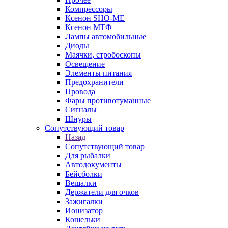
Компрессоры
Ксенон SHO-ME
Ксенон МТФ
Лампы автомобильные
Диоды
Маячки, стробоскопы
Освещение
Элементы питания
Предохранители
Провода
Фары противотуманные
Сигналы
Шнуры
Сопутствующий товар
Назад
Сопутствующий товар
Для рыбалки
Автодокументы
Бейсболки
Вешалки
Держатели для очков
Зажигалки
Ионизатор
Кошельки