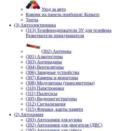
Уход за авто
Коврик на панель приборов\ Корыто
Тенты
(3) Автоэлектроника
(313) Телефонодержатели ЗУ для телефона
Разветвители прикуривателя
(302) Антенны
(301) Алкотестеры
(303) Антирадары
(304) Вентиляторы
(306) Зарядные устройства
(307) Камеры и мониторы
(308) Модуляторы (трансмиттеры)
(310) Парктроники
(311) Пылесосы
(305) Видеорегистраторы
(312) Сигнализация
(315) Флешки, карты памяти
(2) Автохимия
(203) Автохимия для кузова
(202) Автохимия для двигателя (ДВС)
(205) Автохимия для стёкол