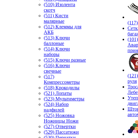
(510) Изолента
скотч
(511) Кисти
малярные
(117
(512) Клеммы для
Сетк
АКБ
бага
(513) Ключи
(101)
баллоные
Ава
(514) Ключи
прин
наборы
(515) Ключи разные
(516) Ключи
свечные
(121
(517)
руля
Компрессометры
Трос
(518) Крокодилы
Лебе
(521) Лопаты
Утеп
(523) Мультиметры
двиг
(524) Набор
Што
надфилей
авто
(525) Ножовка
Ножницы Ножи
(527) Отвертки
(529) Пассатижи
(530) Перчатки