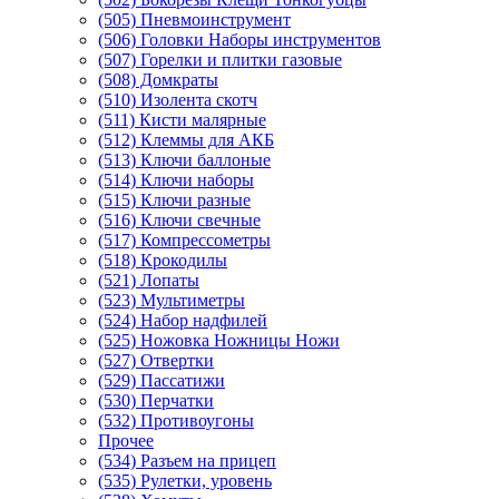
(505) Пневмоинструмент
(506) Головки Наборы инструментов
(507) Горелки и плитки газовые
(508) Домкраты
(510) Изолента скотч
(511) Кисти малярные
(512) Клеммы для АКБ
(513) Ключи баллоные
(514) Ключи наборы
(515) Ключи разные
(516) Ключи свечные
(517) Компрессометры
(518) Крокодилы
(521) Лопаты
(523) Мультиметры
(524) Набор надфилей
(525) Ножовка Ножницы Ножи
(527) Отвертки
(529) Пассатижи
(530) Перчатки
(532) Противоугоны
Прочее
(534) Разъем на прицеп
(535) Рулетки, уровень