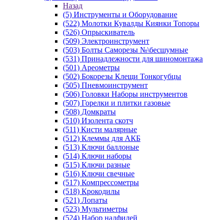
Назад
(5) Инструменты и Оборудование
(522) Молотки Кувалды Киянки Топоры
(526) Опрыскиватель
(509) Электроинструмент
(503) Болты Саморезы №\бесшумные
(531) Принадлежности для шиномонтажа
(501) Ареометры
(502) Бокорезы Клещи Тонкогубцы
(505) Пневмоинструмент
(506) Головки Наборы инструментов
(507) Горелки и плитки газовые
(508) Домкраты
(510) Изолента скотч
(511) Кисти малярные
(512) Клеммы для АКБ
(513) Ключи баллоные
(514) Ключи наборы
(515) Ключи разные
(516) Ключи свечные
(517) Компрессометры
(518) Крокодилы
(521) Лопаты
(523) Мультиметры
(524) Набор надфилей