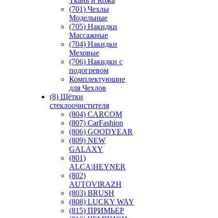
Ткань и Кожа
(701) Чехлы
Модельные
(705) Накидки
Массажные
(704) Накидки
Меховые
(706) Накидки с
подогревом
Комплектующие
для Чехлов
(8) Щётки
стеклоочистителя
(804) CARCOM
(807) CarFashion
(806) GOODYEAR
(809) NEW
GALAXY
(801)
ALCA\HEYNER
(802)
AUTOVIRAZH
(803) BRUSH
(808) LUCKY WAY
(815) ПРИМЬЕР