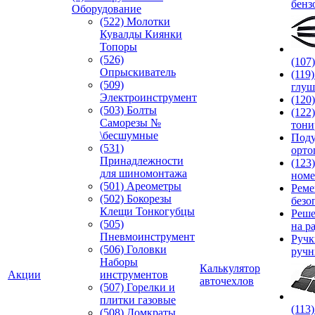
бенз
Оборудование
(522) Молотки
Кувалды Киянки
Топоры
(526)
(107
Опрыскиватель
(119
(509)
глуш
Электроинструмент
(120
(503) Болты
(122
Саморезы №
тони
\бесшумные
Под
(531)
орто
Принадлежности
(123
для шиномонтажа
номе
(501) Ареометры
Реме
(502) Бокорезы
безо
Клещи Тонкогубцы
Реше
(505)
на р
Пневмоинструмент
Руч
(506) Головки
ручн
Наборы
Калькулятор
Акции
инструментов
авточехлов
(507) Горелки и
плитки газовые
(113
(508) Домкраты