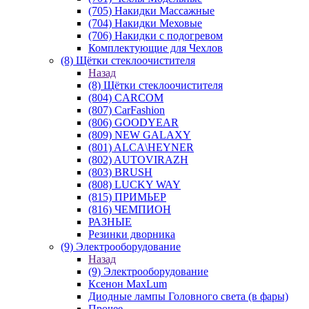
(705) Накидки Массажные
(704) Накидки Меховые
(706) Накидки с подогревом
Комплектующие для Чехлов
(8) Щётки стеклоочистителя
Назад
(8) Щётки стеклоочистителя
(804) CARCOM
(807) CarFashion
(806) GOODYEAR
(809) NEW GALAXY
(801) ALCA\HEYNER
(802) AUTOVIRAZH
(803) BRUSH
(808) LUCKY WAY
(815) ПРИМЬЕР
(816) ЧЕМПИОН
РАЗНЫЕ
Резинки дворника
(9) Электрооборудование
Назад
(9) Электрооборудование
Ксенон MaxLum
Диодные лампы Головного света (в фары)
Прочее