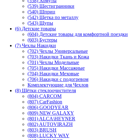
(538) Хомуты
(539) Шестигранники
(540) Шприц
(542) Щетка по металлу
(543) Щупы
(6) Детские товары
(604) Детские товары для комфортной поездки
(603) Бустеры
(7) Чехлы Накидки
(702) Чехлы Универсальные
(703) Накидки Ткань и Кожа
(701) Чехлы Модельные
(705) Накидки Массажные
(704) Накидки Меховые
(706) Накидки с подогревом
Комплектующие для Чехлов
(8) Щётки стеклоочистителя
(804) CARCOM
(807) CarFashion
(806) GOODYEAR
(809) NEW GALAXY
(801) ALCA\HEYNER
(802) AUTOVIRAZH
(803) BRUSH
(808) LUCKY WAY