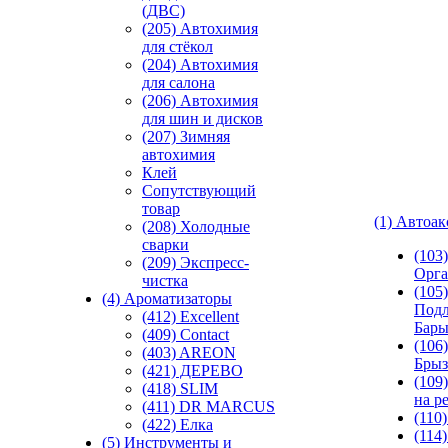
(ДВС)
(205) Автохимия
для стёкол
(204) Автохимия
для салона
(206) Автохимия
для шин и дисков
(207) Зимняя
автохимия
Клей
Сопутствующий
товар
(1) Автоа
(208) Холодные
сварки
(103
(209) Экспреcс-
Орга
чистка
(105)
(4) Ароматизаторы
Подл
(412) Excellent
Бар
(409) Contact
(106)
(403) AREON
Брыз
(421) ДЕРЕВО
(109
(418) SLIM
на р
(411) DR MARCUS
(110
(422) Елка
(114
(5) Инструменты и