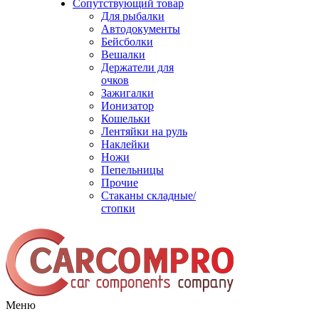
Сопутствующий товар
Для рыбалки
Автодокументы
Бейсболки
Вешалки
Держатели для
очков
Зажигалки
Ионизатор
Кошельки
Лентяйки на руль
Наклейки
Ножи
Пепельницы
Прочие
Стаканы складные/
стопки
Меню