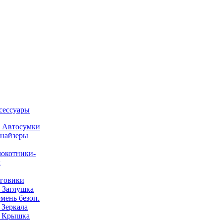
ксессуары
) Автосумки
найзеры
окотники-
ы
говики
) Заглушка
емень безоп.
) Зеркала
) Крышка