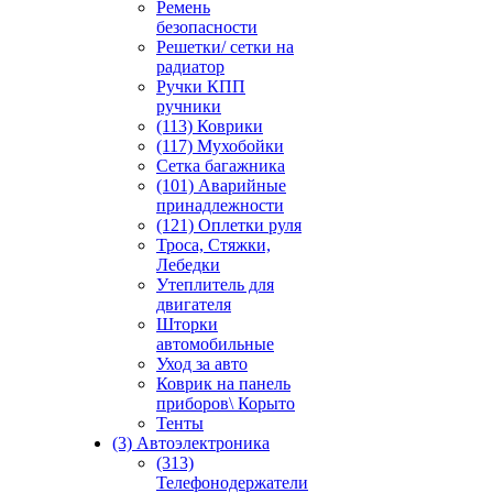
Ремень
безопасности
Решетки/ сетки на
радиатор
Ручки КПП
ручники
(113) Коврики
(117) Мухобойки
Сетка багажника
(101) Аварийные
принадлежности
(121) Оплетки руля
Троса, Стяжки,
Лебедки
Утеплитель для
двигателя
Шторки
автомобильные
Уход за авто
Коврик на панель
приборов\ Корыто
Тенты
(3) Автоэлектроника
(313)
Телефонодержатели