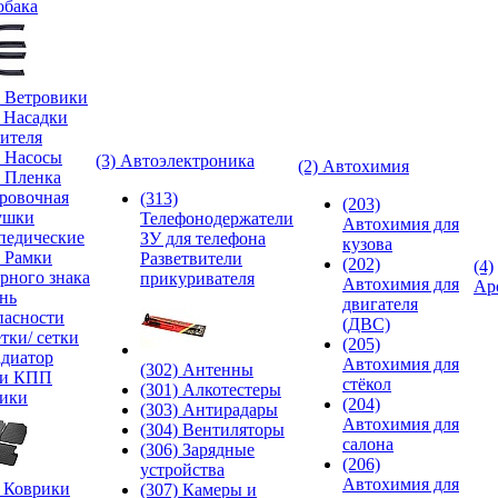
обака
) Ветровики
) Насадки
ителя
) Насосы
(3) Автоэлектроника
(2) Автохимия
) Пленка
ровочная
(313)
(203)
ушки
Телефонодержатели
Автохимия для
педические
ЗУ для телефона
кузова
) Рамки
Разветвители
(202)
(4)
рного знака
прикуривателя
Автохимия для
Ар
нь
двигателя
пасности
(ДВС)
тки/ сетки
(205)
адиатор
Автохимия для
(302) Антенны
ки КПП
стёкол
(301) Алкотестеры
ики
(204)
(303) Антирадары
Автохимия для
(304) Вентиляторы
салона
(306) Зарядные
(206)
устройства
Автохимия для
) Коврики
(307) Камеры и