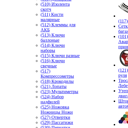
(510) Изолента
скотч
(511) Кисти
малярные
(117
(512) Клеммы для
Сетк
АКБ
бага
(513) Ключи
(101)
баллоные
Ава
(514) Ключи
прин
наборы
(515) Ключи разные
(516) Ключи
свечные
(121
(517)
руля
Компрессометры
Трос
(518) Крокодилы
Лебе
(521) Лопаты
Утеп
(523) Мультиметры
двиг
(524) Набор
Што
надфилей
авто
(525) Ножовка
Ножницы Ножи
(527) Отвертки
(529) Пассатижи
(530) Перчатки