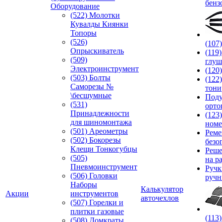
бенз
Оборудование
(522) Молотки
Кувалды Киянки
Топоры
(526)
(107
Опрыскиватель
(119
(509)
глуш
Электроинструмент
(120
(503) Болты
(122
Саморезы №
тони
\бесшумные
Под
(531)
орто
Принадлежности
(123
для шиномонтажа
номе
(501) Ареометры
Реме
(502) Бокорезы
безо
Клещи Тонкогубцы
Реше
(505)
на р
Пневмоинструмент
Руч
(506) Головки
ручн
Наборы
Калькулятор
Акции
инструментов
авточехлов
(507) Горелки и
плитки газовые
(113
(508) Домкраты