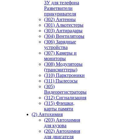
ЗУ для телефона
Разветвители
прикуривателя
(302) Антенны
(301) Алкотестеры
(303) Антирадары
(304) Вентиляторы
(306) Зарядные
устройства
(307) Камеры и
мониторы
(308) Модуляторы
(трансмиттеры)
(310) Парктроники
(311) Пылесосы
(305)
Видеорегистраторы
(312) Сигнализация
(315) Флешки,
карты памяти
(2) Автохимия
(203) Автохимия
для кузова
(202) Автохимия
для двигателя