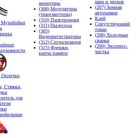
шин и дисков
мониторы
(207) Зимняя
(308) Модуляторы
автохимия
(трансмиттеры)
Клей
(310) Парктроники
) Мухобойки
Сопутствующий
(311) Пылесосы
а
товар
(305)
жника
(208) Холодные
Видеорегистраторы
сварки
(312) Сигнализация
рийные
(209) Экспреcс-
(315) Флешки,
адлежности
чистка
карты памяти
) Оплетки
а, Стяжки,
дки
литель для
ателя
рки
мобильные