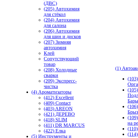
(ДВС)
(205) Автохимия
для стёкол
(204) Автохимия
для салона
(206) Автохимия
для шин и дисков
(207) Зимняя
автохимия
Клей
Сопутствующий
товар
(1) Автоа
(208) Холодные
сварки
(103
(209) Экспреcс-
Орга
чистка
(105)
(4) Ароматизаторы
Подл
(412) Excellent
Бар
(409) Contact
(106)
(403) AREON
Брыз
(421) ДЕРЕВО
(109
(418) SLIM
на р
(411) DR MARCUS
(110
(422) Елка
(114
(5) Инструменты и