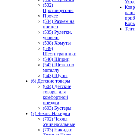
Уход
(532)
Ковр
Противоугоны
пане
Прочее
приб
(534) Разъем на
Кор
прицеп
Тен
(535) Рулетки,
уровень
(538) Хомуты
(539)
Шестигранники
(540) Шприц
(542) Щетка по
металлу
(543) Щупы
(6) Детские товары
(604) Детские
товары для
комфортной
поездки
(603) Бустеры
(7) Чехлы Накидки
(702) Чехлы
Универсальные
(703) Накидки