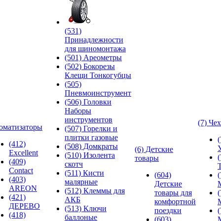
(531)
Принадлежности
для шиномонтажа
(501) Ареометры
(502) Бокорезы
Клещи Тонкогубцы
(505)
Пневмоинструмент
(506) Головки
Наборы
инструментов
(7) Че
оматизаторы
(507) Горелки и
плитки газовые
(412)
(508) Домкраты
(6) Детские
Excellent
(510) Изолента
товары
(409)
скотч
Contact
(511) Кисти
(604)
(403)
малярные
Детские
AREON
(512) Клеммы для
товары для
(421)
АКБ
комфортной
ДЕРЕВО
(513) Ключи
поездки
(418)
баллоные
(603)