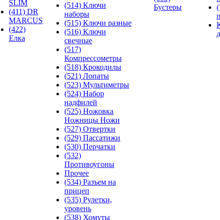
SLIM
(514) Ключи
Бустеры
(411) DR
наборы
MARCUS
(515) Ключи разные
(422)
(516) Ключи
Елка
свечные
(517)
Компрессометры
(518) Крокодилы
(521) Лопаты
(523) Мультиметры
(524) Набор
надфилей
(525) Ножовка
Ножницы Ножи
(527) Отвертки
(529) Пассатижи
(530) Перчатки
(532)
Противоугоны
Прочее
(534) Разъем на
прицеп
(535) Рулетки,
уровень
(538) Хомуты