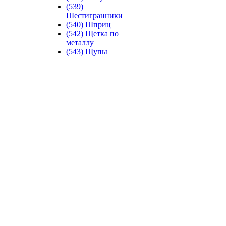
(539)
Шестигранники
(540) Шприц
(542) Щетка по
металлу
(543) Щупы