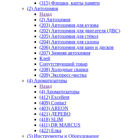
(315) Флешки, карты памяти
(2) Автохимия
Назад
(2) Автохимия
(203) Автохимия для кузова
(202) Автохимия для двигателя (ДВС)
(205) Автохимия для стёкол
(204) Автохимия для салона
(206) Автохимия для шин и дисков
(207) Зимняя автохимия
Клей
Сопутствующий товар
(208) Холодные сварки
(209) Экспреcс-чистка
(4) Ароматизаторы
Назад
(4) Ароматизаторы
(412) Excellent
(409) Contact
(403) AREON
(421) ДЕРЕВО
(418) SLIM
(411) DR MARCUS
(422) Елка
(5) Инструменты и Оборудование