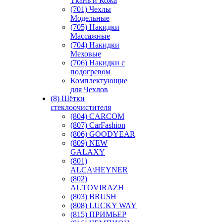
Ткань и Кожа
(701) Чехлы
Модельные
(705) Накидки
Массажные
(704) Накидки
Меховые
(706) Накидки с
подогревом
Комплектующие
для Чехлов
(8) Щётки
стеклоочистителя
(804) CARCOM
(807) CarFashion
(806) GOODYEAR
(809) NEW
GALAXY
(801)
ALCA\HEYNER
(802)
AUTOVIRAZH
(803) BRUSH
(808) LUCKY WAY
(815) ПРИМЬЕР