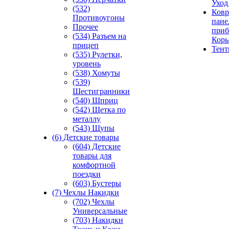
Уход
(532)
Ковр
Противоугоны
пане
Прочее
приб
(534) Разъем на
Кор
прицеп
Тен
(535) Рулетки,
уровень
(538) Хомуты
(539)
Шестигранники
(540) Шприц
(542) Щетка по
металлу
(543) Щупы
(6) Детские товары
(604) Детские
товары для
комфортной
поездки
(603) Бустеры
(7) Чехлы Накидки
(702) Чехлы
Универсальные
(703) Накидки