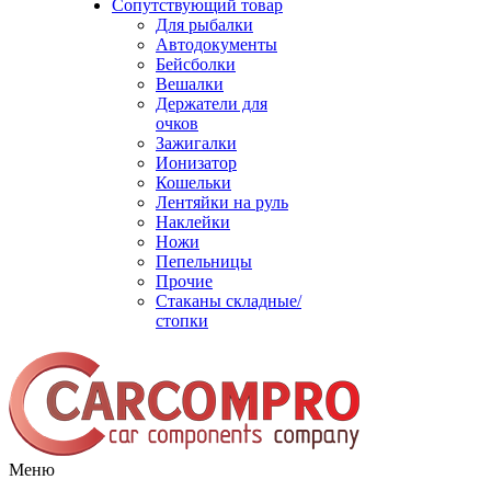
Сопутствующий товар
Для рыбалки
Автодокументы
Бейсболки
Вешалки
Держатели для
очков
Зажигалки
Ионизатор
Кошельки
Лентяйки на руль
Наклейки
Ножи
Пепельницы
Прочие
Стаканы складные/
стопки
Меню