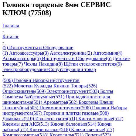
Головки торцевые 8мм СЕРВИС
КЛЮЧ (77508)
Главная
-
Каталог
-
(5) Инструменты и Оборудование
(1) Автоаксессуары
(3) Автоэлектроника
(2) Автохимия
(4)
Ароматизаторы
(5) Инструменты и Оборудование
(6) Детские
товары
(7) Чехлы Накидки
(8) Щётки стеклоочистителя
(9)
Электрооборудование
Сопутствующий товар
-
(506) Головки Наборы инструментов
(522) Молотки Кувалды Киянки Топоры
(526)
Опрыскиватель
(509) Электроинструмент
(503) Болты
Саморезы №\бесшумные
(531) Принадлежности для
шиномонтажа
(501) Ареометры
(502) Бокорезы Клещи
Тонкогубцы
(505) Пневмоинструмент
(506) Головки Наборы
инструментов
(507) Горелки и плитки газовые
(508)
Домкраты
(510) Изолента скотч
(511) Кисти малярные
(512)
Клеммы для АКБ
(513) Ключи баллоные
(514) Ключи
наборы
(515) Ключи разные
(516) Ключи свечные
(517)
Компрессометры
(518) Крокодилы
(521) Лопаты
(523)