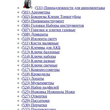
(531) Принадлежности для шиномонтажа
(501) Ареометры
(502) Бокорезы Клещи Тонкогубцы
(505) Пневмоинструмент
(506) Головки Наборы инструментов
(507) Горелки и плитки газовые
(508) Домкраты
(510) Изолента скотч
(511) Кисти малярные
(512) Клеммы для АКБ
(513) Ключи баллоные
(514) Ключи наборы
(515) Ключи разные
(516) Ключи свечные
(517) Компрессометры
(518) Крокодилы
(521) Лопаты
(523) Мультиметры
(524) Набор надфилей
(525) Ножовка Ножницы Ножи
(527) Отвертки
(529) Пассатижи
(530) Перчатки
(532) Противоугоны