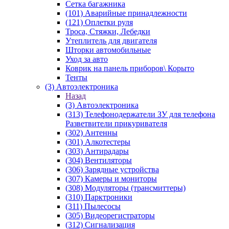
Сетка багажника
(101) Аварийные принадлежности
(121) Оплетки руля
Троса, Стяжки, Лебедки
Утеплитель для двигателя
Шторки автомобильные
Уход за авто
Коврик на панель приборов\ Корыто
Тенты
(3) Автоэлектроника
Назад
(3) Автоэлектроника
(313) Телефонодержатели ЗУ для телефона
Разветвители прикуривателя
(302) Антенны
(301) Алкотестеры
(303) Антирадары
(304) Вентиляторы
(306) Зарядные устройства
(307) Камеры и мониторы
(308) Модуляторы (трансмиттеры)
(310) Парктроники
(311) Пылесосы
(305) Видеорегистраторы
(312) Сигнализация