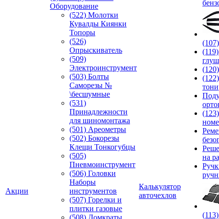
бенз
Оборудование
(522) Молотки
Кувалды Киянки
Топоры
(526)
(107
Опрыскиватель
(119
(509)
глуш
Электроинструмент
(120
(503) Болты
(122
Саморезы №
тони
\бесшумные
Под
(531)
орто
Принадлежности
(123
для шиномонтажа
номе
(501) Ареометры
Реме
(502) Бокорезы
безо
Клещи Тонкогубцы
Реше
(505)
на р
Пневмоинструмент
Руч
(506) Головки
ручн
Наборы
Калькулятор
Акции
инструментов
авточехлов
(507) Горелки и
плитки газовые
(113
(508) Домкраты