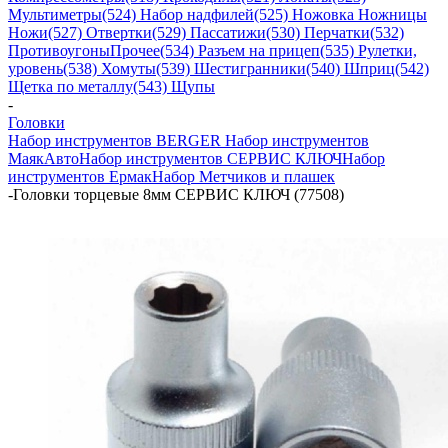
Мультиметры
(524) Набор надфилей
(525) Ножовка Ножницы
Ножи
(527) Отвертки
(529) Пассатижи
(530) Перчатки
(532)
Противоугоны
Прочее
(534) Разъем на прицеп
(535) Рулетки,
уровень
(538) Хомуты
(539) Шестигранники
(540) Шприц
(542)
Щетка по металлу
(543) Щупы
-
Головки
Набор инструментов BERGER
Набор инструментов
МаякАвто
Набор инструментов СЕРВИС КЛЮЧ
Набор
инструментов Ермак
Набор Метчиков и плашек
-
Головки торцевые 8мм СЕРВИС КЛЮЧ (77508)