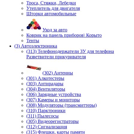
Троса, Стяжки, Лебедки
Утеплитель для двигателя
Шторки автомобильные
Уход за авто
Коврик на панель приборов\ Корыто
Тенты
(3) Автоэлектроника
(313) Телефонодержатели ЗУ для телефона
Разветвители прикуривателя
(302) Антенны
(301) Алкотестеры
(303) Антирадары
(304) Вентиляторы
(306) Зарядные устройства
(307) Камеры и мониторы
(308) Модуляторы (трансмиттеры)
(310) Парктроники
(311) Пылесосы
(305) Видеорегистраторы
(312) Сигнализация
(315) Флешки, карты памяти