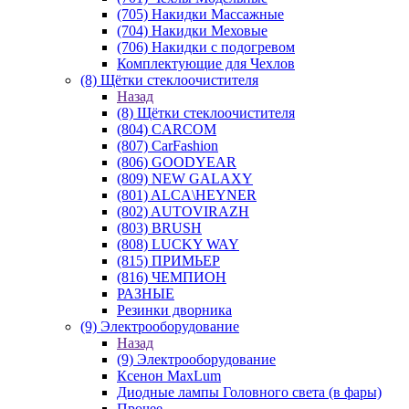
(705) Накидки Массажные
(704) Накидки Меховые
(706) Накидки с подогревом
Комплектующие для Чехлов
(8) Щётки стеклоочистителя
Назад
(8) Щётки стеклоочистителя
(804) CARCOM
(807) CarFashion
(806) GOODYEAR
(809) NEW GALAXY
(801) ALCA\HEYNER
(802) AUTOVIRAZH
(803) BRUSH
(808) LUCKY WAY
(815) ПРИМЬЕР
(816) ЧЕМПИОН
РАЗНЫЕ
Резинки дворника
(9) Электрооборудование
Назад
(9) Электрооборудование
Ксенон MaxLum
Диодные лампы Головного света (в фары)
Прочее