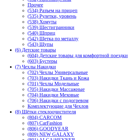
Прочее
(534) Разъем на прицеп
(535) Рулетки, уровень
(538) Хомуты
(539) Шестигранники
(540) Шприц
(542) Щетка по металлу
(543) Щупы
(6) Детские товары
(604) Детские товары для комфортной поездки
(603) Бустеры
(7) Чехлы Накидки
(702) Чехлы Универсальные
(703) Накидки Ткань и Кожа
(701) Чехлы Модельные
(705) Накидки Массажные
(704) Накидки Меховые
(706) Накидки с подогревом
Комплектующие для Чехлов
(8) Щётки стеклоочистителя
(804) CARCOM
(807) CarFashion
(806) GOODYEAR
(809) NEW GALAXY
(801) ALCA\HEYNER