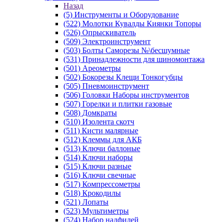
Назад
(5) Инструменты и Оборудование
(522) Молотки Кувалды Киянки Топоры
(526) Опрыскиватель
(509) Электроинструмент
(503) Болты Саморезы №\бесшумные
(531) Принадлежности для шиномонтажа
(501) Ареометры
(502) Бокорезы Клещи Тонкогубцы
(505) Пневмоинструмент
(506) Головки Наборы инструментов
(507) Горелки и плитки газовые
(508) Домкраты
(510) Изолента скотч
(511) Кисти малярные
(512) Клеммы для АКБ
(513) Ключи баллоные
(514) Ключи наборы
(515) Ключи разные
(516) Ключи свечные
(517) Компрессометры
(518) Крокодилы
(521) Лопаты
(523) Мультиметры
(524) Набор надфилей