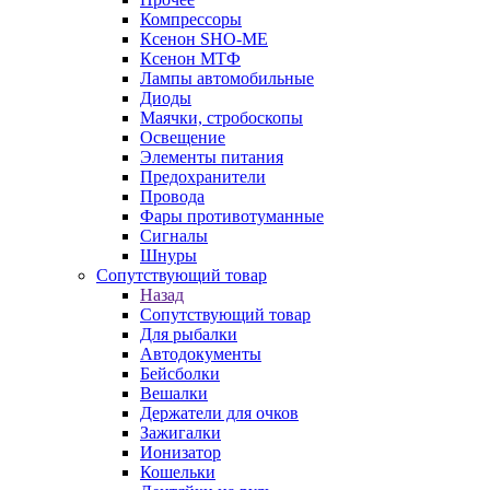
Компрессоры
Ксенон SHO-ME
Ксенон МТФ
Лампы автомобильные
Диоды
Маячки, стробоскопы
Освещение
Элементы питания
Предохранители
Провода
Фары противотуманные
Сигналы
Шнуры
Сопутствующий товар
Назад
Сопутствующий товар
Для рыбалки
Автодокументы
Бейсболки
Вешалки
Держатели для очков
Зажигалки
Ионизатор
Кошельки