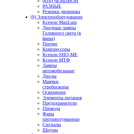
(816) ЧЕМПИОН
РАЗНЫЕ
Резинки дворника
(9) Электрооборудование
Ксенон MaxLum
Диодные лампы
Головного света (в
фары)
Прочее
Компрессоры
Ксенон SHO-ME
Ксенон МТФ
Лампы
автомобильные
Диоды
Маячки,
стробоскопы
Освещение
Элементы питания
Предохранители
Провода
Фары
противотуманные
Сигналы
Шнуры