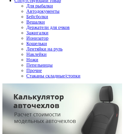
Сопутствующий товар
Для рыбалки
Автодокументы
Бейсболки
Вешалки
Держатели для очков
Зажигалки
Ионизатор
Кошельки
Лентяйки на руль
Наклейки
Ножи
Пепельницы
Прочие
Стаканы складные/стопки