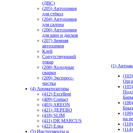
(ДВС)
(205) Автохимия
для стёкол
(204) Автохимия
для салона
(206) Автохимия
для шин и дисков
(207) Зимняя
автохимия
Клей
Сопутствующий
товар
(1) Автоа
(208) Холодные
сварки
(103
(209) Экспреcс-
Орга
чистка
(105)
(4) Ароматизаторы
Подл
(412) Excellent
Бар
(409) Contact
(106)
(403) AREON
Брыз
(421) ДЕРЕВО
(109
(418) SLIM
на р
(411) DR MARCUS
(110
(422) Елка
(114
(5) Инструменты и