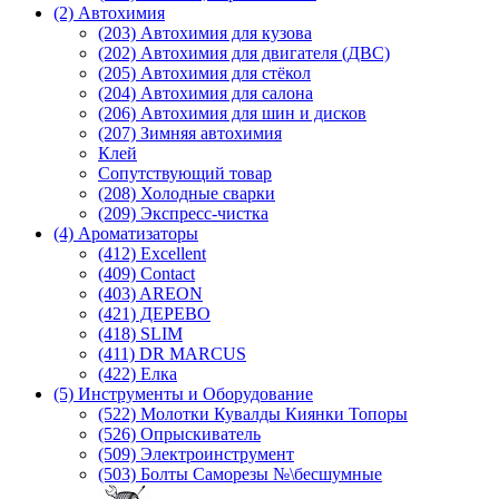
(2) Автохимия
(203) Автохимия для кузова
(202) Автохимия для двигателя (ДВС)
(205) Автохимия для стёкол
(204) Автохимия для салона
(206) Автохимия для шин и дисков
(207) Зимняя автохимия
Клей
Сопутствующий товар
(208) Холодные сварки
(209) Экспреcс-чистка
(4) Ароматизаторы
(412) Excellent
(409) Contact
(403) AREON
(421) ДЕРЕВО
(418) SLIM
(411) DR MARCUS
(422) Елка
(5) Инструменты и Оборудование
(522) Молотки Кувалды Киянки Топоры
(526) Опрыскиватель
(509) Электроинструмент
(503) Болты Саморезы №\бесшумные