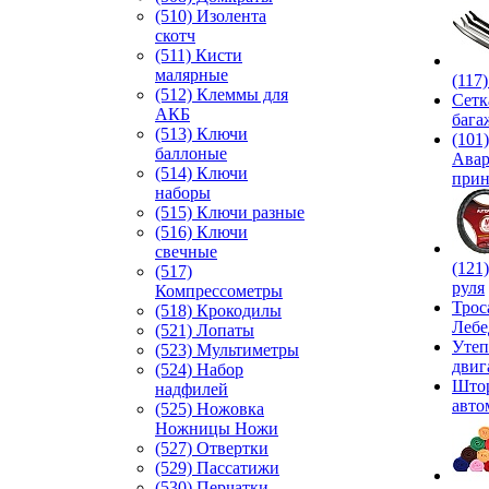
(510) Изолента
скотч
(511) Кисти
малярные
(117
(512) Клеммы для
Сетк
АКБ
бага
(513) Ключи
(101)
баллоные
Ава
(514) Ключи
прин
наборы
(515) Ключи разные
(516) Ключи
свечные
(121
(517)
руля
Компрессометры
Трос
(518) Крокодилы
Лебе
(521) Лопаты
Утеп
(523) Мультиметры
двиг
(524) Набор
Што
надфилей
авто
(525) Ножовка
Ножницы Ножи
(527) Отвертки
(529) Пассатижи
(530) Перчатки