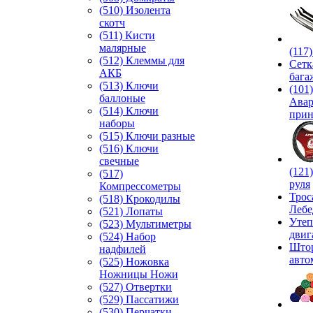
(510) Изолента
скотч
(511) Кисти
малярные
(117
(512) Клеммы для
Сетк
АКБ
бага
(513) Ключи
(101)
баллоные
Ава
(514) Ключи
прин
наборы
(515) Ключи разные
(516) Ключи
свечные
(121
(517)
руля
Компрессометры
Трос
(518) Крокодилы
Лебе
(521) Лопаты
Утеп
(523) Мультиметры
двиг
(524) Набор
Што
надфилей
авто
(525) Ножовка
Ножницы Ножи
(527) Отвертки
(529) Пассатижи
(530) Перчатки