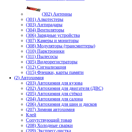
(302) Антенны
(301) Алкотестеры
(303) Антирадары
(304) Вентиляторы
(306) Зарядные устройства
(307) Камеры и мониторы
(308) Модуляторы (трансмиттеры)
(310) Парктроники
(311) Пылесосы
(305) Видеорегистраторы
(312) Сигнализация
(315) Флешки, карты памяти
(2) Автохимия
(203) Автохимия для кузова
(202) Автохимия для двигателя (ДВС)
(205) Автохимия для стёкол
(204) Автохимия для салона
(206) Автохимия для шин и дисков
(207) Зимняя автохимия
Клей
Сопутствующий товар
(208) Холодные сварки
(209) Экспреcс-чистка