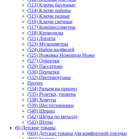
(513) Ключи баллоные
(514) Ключи наборы
(515) Ключи разные
(516) Ключи свечные
(517) Компрессометры
(518) Крокодилы
(521) Лопаты
(523) Мультиметры
(524) Набор надфилей
(525) Ножовка Ножницы Ножи
(527) Отвертки
(529) Пассатижи
(530) Перчатки
(532) Противоугоны
Прочее
(534) Разъем на прицеп
(535) Рулетки, уровень
(538) Хомуты
(539) Шестигранники
(540) Шприц
(542) Щетка по металлу
(543) Щупы
(6) Детские товары
(604) Детские товары для комфортной поездки
(603) Бустеры