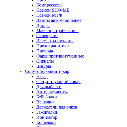
Компрессоры
Ксенон SHO-ME
Ксенон МТФ
Лампы автомобильные
Диоды
Маячки, стробоскопы
Освещение
Элементы питания
Предохранители
Провода
Фары противотуманные
Сигналы
Шнуры
Сопутствующий товар
Назад
Сопутствующий товар
Для рыбалки
Автодокументы
Бейсболки
Вешалки
Держатели для очков
Зажигалки
Ионизатор
Кошельки