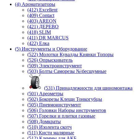
(4) Ароматизаторы
(412) Excellent
(409) Contact
(403) AREON
(421) ДЕРЕВО
(418) SLIM
(411) DR MARCUS
(422) Елка
(5) Инструменты и Оборудование
(522) Молотки Кувалды Киянки Топоры
(526) Опрыскиватель
(509) Электроинструмент
(503) Болты Саморезы №\бесшумные
(531) Принадлежности для шиномонтажа
(501) Ареометры
(502) Бокорезы Клещи Тонкогубцы
(505) Пневмоинструмент
(506) Головки Наборы инструментов
(507) Горелки и плитки газовые
(508) Домкраты
(510) Изолента скотч
(511) Кисти малярные
(512) Клеммы для АКБ