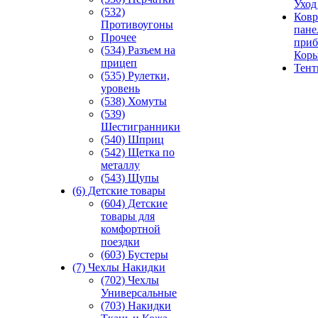
Уход
(532)
Ковр
Противоугоны
пане
Прочее
приб
(534) Разъем на
Кор
прицеп
Тен
(535) Рулетки,
уровень
(538) Хомуты
(539)
Шестигранники
(540) Шприц
(542) Щетка по
металлу
(543) Щупы
(6) Детские товары
(604) Детские
товары для
комфортной
поездки
(603) Бустеры
(7) Чехлы Накидки
(702) Чехлы
Универсальные
(703) Накидки