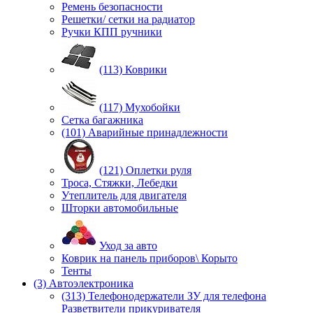
Ремень безопасности
Решетки/ сетки на радиатор
Ручки КПП ручники
(113) Коврики
(117) Мухобойки
Сетка багажника
(101) Аварийные принадлежности
(121) Оплетки руля
Троса, Стяжки, Лебедки
Утеплитель для двигателя
Шторки автомобильные
Уход за авто
Коврик на панель приборов\ Корыто
Тенты
(3) Автоэлектроника
(313) Телефонодержатели ЗУ для телефона
Разветвители прикуривателя