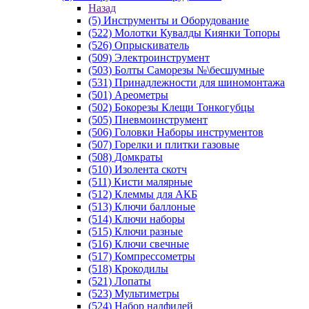
Назад
(5) Инструменты и Оборудование
(522) Молотки Кувалды Киянки Топоры
(526) Опрыскиватель
(509) Электроинструмент
(503) Болты Саморезы №\бесшумные
(531) Принадлежности для шиномонтажа
(501) Ареометры
(502) Бокорезы Клещи Тонкогубцы
(505) Пневмоинструмент
(506) Головки Наборы инструментов
(507) Горелки и плитки газовые
(508) Домкраты
(510) Изолента скотч
(511) Кисти малярные
(512) Клеммы для АКБ
(513) Ключи баллоные
(514) Ключи наборы
(515) Ключи разные
(516) Ключи свечные
(517) Компрессометры
(518) Крокодилы
(521) Лопаты
(523) Мультиметры
(524) Набор надфилей