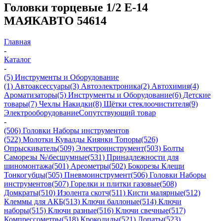
Головки торцевые 1/2 Е-14
МАЯКАВТО 54614
Главная
-
Каталог
-
(5) Инструменты и Оборудование
(1) Автоаксессуары
(3) Автоэлектроника
(2) Автохимия
(4)
Ароматизаторы
(5) Инструменты и Оборудование
(6) Детские
товары
(7) Чехлы Накидки
(8) Щётки стеклоочистителя
(9)
Электрооборудование
Сопутствующий товар
-
(506) Головки Наборы инструментов
(522) Молотки Кувалды Киянки Топоры
(526)
Опрыскиватель
(509) Электроинструмент
(503) Болты
Саморезы №\бесшумные
(531) Принадлежности для
шиномонтажа
(501) Ареометры
(502) Бокорезы Клещи
Тонкогубцы
(505) Пневмоинструмент
(506) Головки Наборы
инструментов
(507) Горелки и плитки газовые
(508)
Домкраты
(510) Изолента скотч
(511) Кисти малярные
(512)
Клеммы для АКБ
(513) Ключи баллоные
(514) Ключи
наборы
(515) Ключи разные
(516) Ключи свечные
(517)
Компрессометры
(518) Крокодилы
(521) Лопаты
(523)