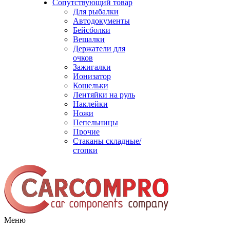
Сопутствующий товар
Для рыбалки
Автодокументы
Бейсболки
Вешалки
Держатели для
очков
Зажигалки
Ионизатор
Кошельки
Лентяйки на руль
Наклейки
Ножи
Пепельницы
Прочие
Стаканы складные/
стопки
Меню