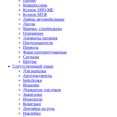
Прочее
Компрессоры
Ксенон SHO-ME
Ксенон МТФ
Лампы автомобильные
Диоды
Маячки, стробоскопы
Освещение
Элементы питания
Предохранители
Провода
Фары противотуманные
Сигналы
Шнуры
Сопутствующий товар
Для рыбалки
Автодокументы
Бейсболки
Вешалки
Держатели для очков
Зажигалки
Ионизатор
Кошельки
Лентяйки на руль
Наклейки