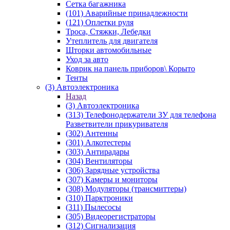
Сетка багажника
(101) Аварийные принадлежности
(121) Оплетки руля
Троса, Стяжки, Лебедки
Утеплитель для двигателя
Шторки автомобильные
Уход за авто
Коврик на панель приборов\ Корыто
Тенты
(3) Автоэлектроника
Назад
(3) Автоэлектроника
(313) Телефонодержатели ЗУ для телефона
Разветвители прикуривателя
(302) Антенны
(301) Алкотестеры
(303) Антирадары
(304) Вентиляторы
(306) Зарядные устройства
(307) Камеры и мониторы
(308) Модуляторы (трансмиттеры)
(310) Парктроники
(311) Пылесосы
(305) Видеорегистраторы
(312) Сигнализация