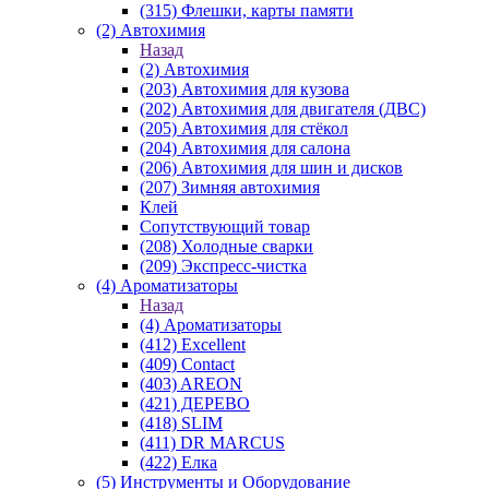
(315) Флешки, карты памяти
(2) Автохимия
Назад
(2) Автохимия
(203) Автохимия для кузова
(202) Автохимия для двигателя (ДВС)
(205) Автохимия для стёкол
(204) Автохимия для салона
(206) Автохимия для шин и дисков
(207) Зимняя автохимия
Клей
Сопутствующий товар
(208) Холодные сварки
(209) Экспреcс-чистка
(4) Ароматизаторы
Назад
(4) Ароматизаторы
(412) Excellent
(409) Contact
(403) AREON
(421) ДЕРЕВО
(418) SLIM
(411) DR MARCUS
(422) Елка
(5) Инструменты и Оборудование