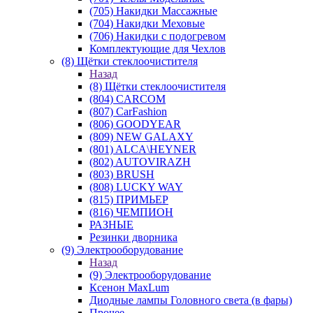
(705) Накидки Массажные
(704) Накидки Меховые
(706) Накидки с подогревом
Комплектующие для Чехлов
(8) Щётки стеклоочистителя
Назад
(8) Щётки стеклоочистителя
(804) CARCOM
(807) CarFashion
(806) GOODYEAR
(809) NEW GALAXY
(801) ALCA\HEYNER
(802) AUTOVIRAZH
(803) BRUSH
(808) LUCKY WAY
(815) ПРИМЬЕР
(816) ЧЕМПИОН
РАЗНЫЕ
Резинки дворника
(9) Электрооборудование
Назад
(9) Электрооборудование
Ксенон MaxLum
Диодные лампы Головного света (в фары)
Прочее