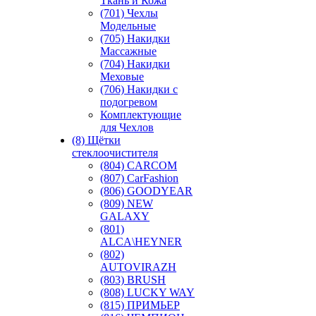
Ткань и Кожа
(701) Чехлы
Модельные
(705) Накидки
Массажные
(704) Накидки
Меховые
(706) Накидки с
подогревом
Комплектующие
для Чехлов
(8) Щётки
стеклоочистителя
(804) CARCOM
(807) CarFashion
(806) GOODYEAR
(809) NEW
GALAXY
(801)
ALCA\HEYNER
(802)
AUTOVIRAZH
(803) BRUSH
(808) LUCKY WAY
(815) ПРИМЬЕР