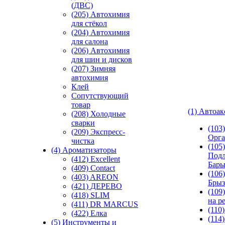
(ДВС)
(205) Автохимия
для стёкол
(204) Автохимия
для салона
(206) Автохимия
для шин и дисков
(207) Зимняя
автохимия
Клей
Сопутствующий
товар
(1) Автоа
(208) Холодные
сварки
(103
(209) Экспреcс-
Орга
чистка
(105)
(4) Ароматизаторы
Подл
(412) Excellent
Бар
(409) Contact
(106)
(403) AREON
Брыз
(421) ДЕРЕВО
(109
(418) SLIM
на р
(411) DR MARCUS
(110
(422) Елка
(114
(5) Инструменты и