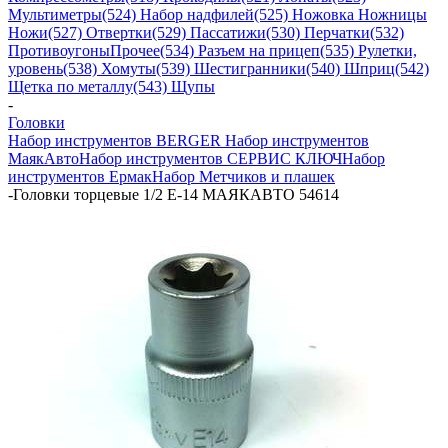
Мультиметры
(524) Набор надфилей
(525) Ножовка Ножницы
Ножи
(527) Отвертки
(529) Пассатижи
(530) Перчатки
(532)
Противоугоны
Прочее
(534) Разъем на прицеп
(535) Рулетки,
уровень
(538) Хомуты
(539) Шестигранники
(540) Шприц
(542)
Щетка по металлу
(543) Щупы
-
Головки
Набор инструментов BERGER
Набор инструментов
МаякАвто
Набор инструментов СЕРВИС КЛЮЧ
Набор
инструментов Ермак
Набор Метчиков и плашек
-
Головки торцевые 1/2 Е-14 МАЯКАВТО 54614