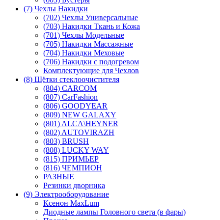
(7) Чехлы Накидки
(702) Чехлы Универсальные
(703) Накидки Ткань и Кожа
(701) Чехлы Модельные
(705) Накидки Массажные
(704) Накидки Меховые
(706) Накидки с подогревом
Комплектующие для Чехлов
(8) Щётки стеклоочистителя
(804) CARCOM
(807) CarFashion
(806) GOODYEAR
(809) NEW GALAXY
(801) ALCA\HEYNER
(802) AUTOVIRAZH
(803) BRUSH
(808) LUCKY WAY
(815) ПРИМЬЕР
(816) ЧЕМПИОН
РАЗНЫЕ
Резинки дворника
(9) Электрооборудование
Ксенон MaxLum
Диодные лампы Головного света (в фары)