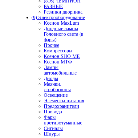
(816) ЧЕМПИОН
РАЗНЫЕ
Резинки дворника
(9) Электрооборудование
Ксенон MaxLum
Диодные лампы
Головного света (в
фары)
Прочее
Компрессоры
Ксенон SHO-ME
Ксенон МТФ
Лампы
автомобильные
Диоды
Маячки,
стробоскопы
Освещение
Элементы питания
Предохранители
Провода
Фары
противотуманные
Сигналы
Шнуры