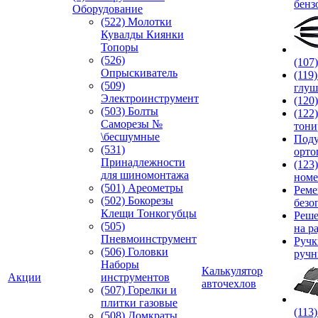
бенз
Оборудование
(522) Молотки
Кувалды Киянки
Топоры
(526)
(107
Опрыскиватель
(119
(509)
глуш
Электроинструмент
(120
(503) Болты
(122
Саморезы №
тони
\бесшумные
Под
(531)
орто
Принадлежности
(123
для шиномонтажа
номе
(501) Ареометры
Реме
(502) Бокорезы
безо
Клещи Тонкогубцы
Реше
(505)
на р
Пневмоинструмент
Руч
(506) Головки
ручн
Наборы
Калькулятор
Акции
инструментов
авточехлов
(507) Горелки и
плитки газовые
(113
(508) Домкраты