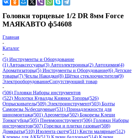
Головки торцевые 1/2 DR 8мм Force
МАЯКАВТО ф54608
Главная
-
Каталог
-
(5) Инструменты и Оборудование
(1) Автоаксессуары
(3) Автоэлектроника
(2) Автохимия
(4)
Ароматизаторы
(5) Инструменты и Оборудование
(6) Детские
товары
(7) Чехлы Накидки
(8) Щётки стеклоочистителя
(9)
Электрооборудование
Сопутствующий товар
-
(506) Головки Наборы инструментов
(522) Молотки Кувалды Киянки Топоры
(526)
Опрыскиватель
(509) Электроинструмент
(503) Болты
Саморезы №\бесшумные
(531) Принадлежности для
шиномонтажа
(501) Ареометры
(502) Бокорезы Клещи
Тонкогубцы
(505) Пневмоинструмент
(506) Головки Наборы
инструментов
(507) Горелки и плитки газовые
(508)
Домкраты
(510) Изолента скотч
(511) Кисти малярные
(512)
Клеммы для АКБ
(513) Ключи баллоные
(514) Ключи