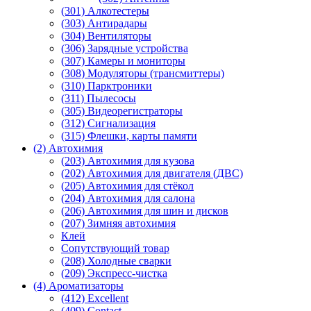
(301) Алкотестеры
(303) Антирадары
(304) Вентиляторы
(306) Зарядные устройства
(307) Камеры и мониторы
(308) Модуляторы (трансмиттеры)
(310) Парктроники
(311) Пылесосы
(305) Видеорегистраторы
(312) Сигнализация
(315) Флешки, карты памяти
(2) Автохимия
(203) Автохимия для кузова
(202) Автохимия для двигателя (ДВС)
(205) Автохимия для стёкол
(204) Автохимия для салона
(206) Автохимия для шин и дисков
(207) Зимняя автохимия
Клей
Сопутствующий товар
(208) Холодные сварки
(209) Экспреcс-чистка
(4) Ароматизаторы
(412) Excellent
(409) Contact