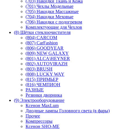
(703) Накидки Ткань и Кожа
(701) Чехлы Модельные
(705) Накидки Массажные
(704) Накидки Меховые
(706) Накидки с подогревом
Комплектующие для Чехлов
(8) Щётки стеклоочистителя
(804) CARCOM
(807) CarFashion
(806) GOODYEAR
(809) NEW GALAXY
(801) ALCA\HEYNER
(802) AUTOVIRAZH
(803) BRUSH
(808) LUCKY WAY
(815) ПРИМЬЕР
(816) ЧЕМПИОН
РАЗНЫЕ
Резинки дворника
(9) Электрооборудование
Ксенон MaxLum
Диодные лампы Головного света (в фары)
Прочее
Компрессоры
Ксенон SHO-ME