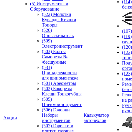
(114
(5) Инструменты и
бенз
Оборудование
(522) Молотки
Кувалды Киянки
Топоры
(526)
(107
Опрыскиватель
(119
(509)
глуш
Электроинструмент
(120
(503) Болты
(122
Саморезы №
тони
\бесшумные
Под
(531)
орто
Принадлежности
(123
для шиномонтажа
номе
(501) Ареометры
Реме
(502) Бокорезы
безо
Клещи Тонкогубцы
Реше
(505)
на р
Пневмоинструмент
Руч
(506) Головки
ручн
Наборы
Калькулятор
Акции
инструментов
авточехлов
(507) Горелки и
плитки газовые