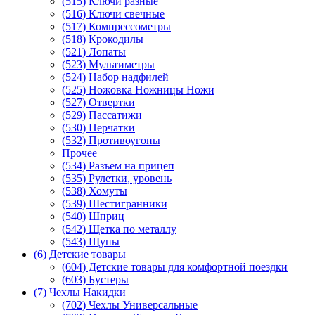
(515) Ключи разные
(516) Ключи свечные
(517) Компрессометры
(518) Крокодилы
(521) Лопаты
(523) Мультиметры
(524) Набор надфилей
(525) Ножовка Ножницы Ножи
(527) Отвертки
(529) Пассатижи
(530) Перчатки
(532) Противоугоны
Прочее
(534) Разъем на прицеп
(535) Рулетки, уровень
(538) Хомуты
(539) Шестигранники
(540) Шприц
(542) Щетка по металлу
(543) Щупы
(6) Детские товары
(604) Детские товары для комфортной поездки
(603) Бустеры
(7) Чехлы Накидки
(702) Чехлы Универсальные