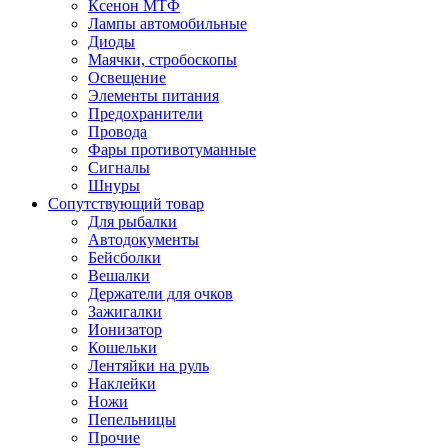
Ксенон МТФ
Лампы автомобильные
Диоды
Маячки, стробоскопы
Освещение
Элементы питания
Предохранители
Провода
Фары противотуманные
Сигналы
Шнуры
Сопутствующий товар
Для рыбалки
Автодокументы
Бейсболки
Вешалки
Держатели для очков
Зажигалки
Ионизатор
Кошельки
Лентяйки на руль
Наклейки
Ножи
Пепельницы
Прочие