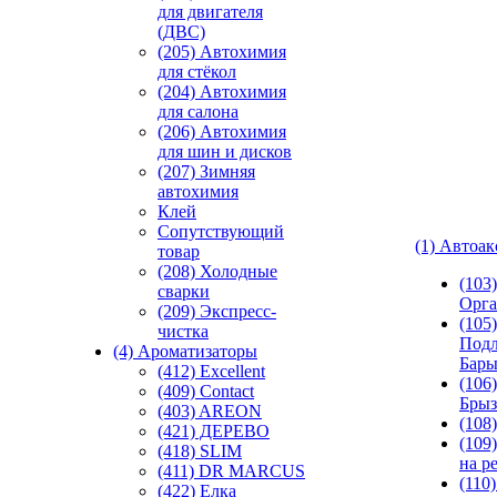
для двигателя
(ДВС)
(205) Автохимия
для стёкол
(204) Автохимия
для салона
(206) Автохимия
для шин и дисков
(207) Зимняя
автохимия
Клей
Сопутствующий
(1) Автоа
товар
(208) Холодные
(103
сварки
Орга
(209) Экспреcс-
(105)
чистка
Подл
(4) Ароматизаторы
Бар
(412) Excellent
(106)
(409) Contact
Брыз
(403) AREON
(108
(421) ДЕРЕВО
(109
(418) SLIM
на р
(411) DR MARCUS
(110
(422) Елка