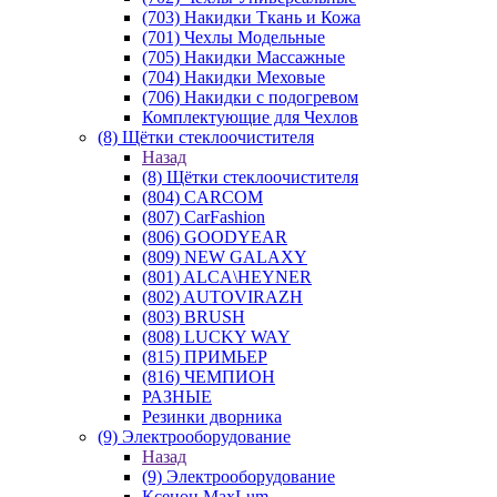
(703) Накидки Ткань и Кожа
(701) Чехлы Модельные
(705) Накидки Массажные
(704) Накидки Меховые
(706) Накидки с подогревом
Комплектующие для Чехлов
(8) Щётки стеклоочистителя
Назад
(8) Щётки стеклоочистителя
(804) CARCOM
(807) CarFashion
(806) GOODYEAR
(809) NEW GALAXY
(801) ALCA\HEYNER
(802) AUTOVIRAZH
(803) BRUSH
(808) LUCKY WAY
(815) ПРИМЬЕР
(816) ЧЕМПИОН
РАЗНЫЕ
Резинки дворника
(9) Электрооборудование
Назад
(9) Электрооборудование
Ксенон MaxLum