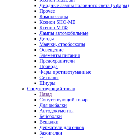
Диодные лампы Головного света (в фары)
Прочее
Компрессоры
Ксенон SHO-ME
Ксенон МТФ
Лампы автомобильные
Диоды
Маячки, стробоскопы
Освещение
Элементы питания
Предохранители
Провода
Фары противотуманные
Сигналы
Шнуры
Сопутствующий товар
Назад
Сопутствующий товар
Для рыбалки
Автодокументы
Бейсболки
Вешалки
Держатели для очков
Зажигалки