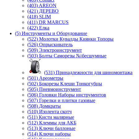
(403) AREON
(421) ДЕРЕВО
(418) SLIM
(411) DR MARCUS
(422) Елка
(5) Инструменты и Оборудование
(522) Молотки Кувалды Киянки Топоры
(526) Опрыскиватель
(509) Электроинструмент
(503) Болты Саморезы №\бесшумные
(531) Принадлежности для шиномонтажа
(501) Ареометры
(502) Бокорезы Клещи Тонкогубцы
(505) Пневмоинструмент
(506) Головки Наборы инструментов
(507) Горелки и плитки газовые
(508) Домкраты
(510) Изолента скотч
(511) Кисти малярные
(512) Клеммы для АКБ
(513) Ключи баллоные
(514) Ключи наборы