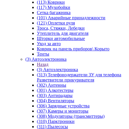
(113) Коврики
(117) Мухобойки
Сетка багажника
(101) Аварийные принадлежности
(121) Оплетки руля
Троса, Стяжки, Лебедки
Утеплитель для двигателя
Шторки автомобильные
Уход за авто
Коврик на панель приборов\ Корыто
Тенты
(3) Автоэлектроника
Назад
(3) Автоэлектроника
(313) Телефонодержатели ЗУ для телефона
Разветвители прикуривателя
(302) Антенны
(301) Алкотестеры
(303) Антирадары
(304) Вентиляторы
(306) Зарядные устройства
(307) Камеры и мониторы
(308) Модуляторы (трансмиттеры)
(310) Парктроники
(311) Пылесосы