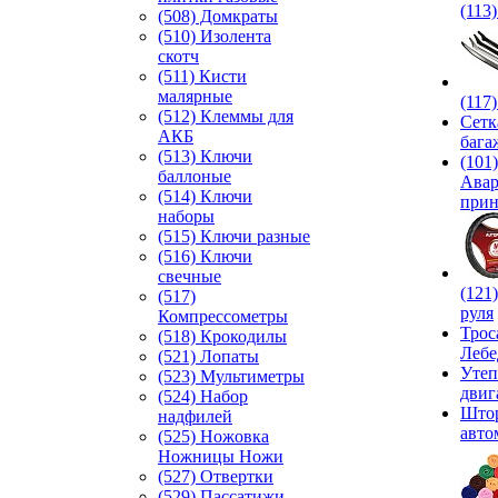
(113
(508) Домкраты
(510) Изолента
скотч
(511) Кисти
малярные
(117
(512) Клеммы для
Сетк
АКБ
бага
(513) Ключи
(101)
баллоные
Ава
(514) Ключи
прин
наборы
(515) Ключи разные
(516) Ключи
свечные
(121
(517)
руля
Компрессометры
Трос
(518) Крокодилы
Лебе
(521) Лопаты
Утеп
(523) Мультиметры
двиг
(524) Набор
Што
надфилей
авто
(525) Ножовка
Ножницы Ножи
(527) Отвертки
(529) Пассатижи