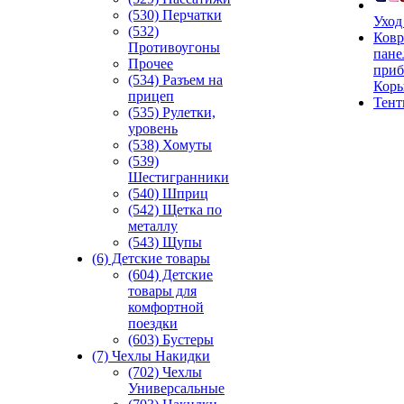
(530) Перчатки
Уход
(532)
Ковр
Противоугоны
пане
Прочее
приб
(534) Разъем на
Кор
прицеп
Тен
(535) Рулетки,
уровень
(538) Хомуты
(539)
Шестигранники
(540) Шприц
(542) Щетка по
металлу
(543) Щупы
(6) Детские товары
(604) Детские
товары для
комфортной
поездки
(603) Бустеры
(7) Чехлы Накидки
(702) Чехлы
Универсальные