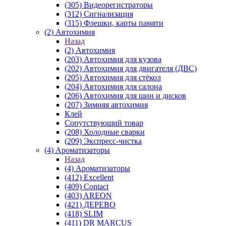
(305) Видеорегистраторы
(312) Сигнализация
(315) Флешки, карты памяти
(2) Автохимия
Назад
(2) Автохимия
(203) Автохимия для кузова
(202) Автохимия для двигателя (ДВС)
(205) Автохимия для стёкол
(204) Автохимия для салона
(206) Автохимия для шин и дисков
(207) Зимняя автохимия
Клей
Сопутствующий товар
(208) Холодные сварки
(209) Экспреcс-чистка
(4) Ароматизаторы
Назад
(4) Ароматизаторы
(412) Excellent
(409) Contact
(403) AREON
(421) ДЕРЕВО
(418) SLIM
(411) DR MARCUS