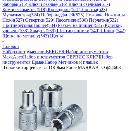
наборы
(515) Ключи разные
(516) Ключи свечные
(517)
Компрессометры
(518) Крокодилы
(521) Лопаты
(523)
Мультиметры
(524) Набор надфилей
(525) Ножовка Ножницы
Ножи
(527) Отвертки
(529) Пассатижи
(530) Перчатки
(532)
Противоугоны
Прочее
(534) Разъем на прицеп
(535) Рулетки,
уровень
(538) Хомуты
(539) Шестигранники
(540) Шприц
(542)
Щетка по металлу
(543) Щупы
-
Головки
Набор инструментов BERGER
Набор инструментов
МаякАвто
Набор инструментов СЕРВИС КЛЮЧ
Набор
инструментов Ермак
Набор Метчиков и плашек
-
Головки торцевые 1/2 DR 8мм Force МАЯКАВТО ф54608