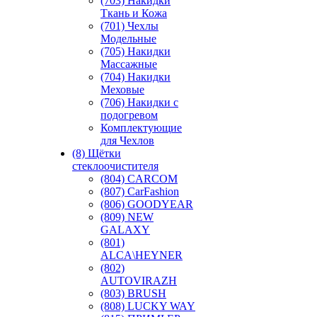
(703) Накидки
Ткань и Кожа
(701) Чехлы
Модельные
(705) Накидки
Массажные
(704) Накидки
Меховые
(706) Накидки с
подогревом
Комплектующие
для Чехлов
(8) Щётки
стеклоочистителя
(804) CARCOM
(807) CarFashion
(806) GOODYEAR
(809) NEW
GALAXY
(801)
ALCA\HEYNER
(802)
AUTOVIRAZH
(803) BRUSH
(808) LUCKY WAY