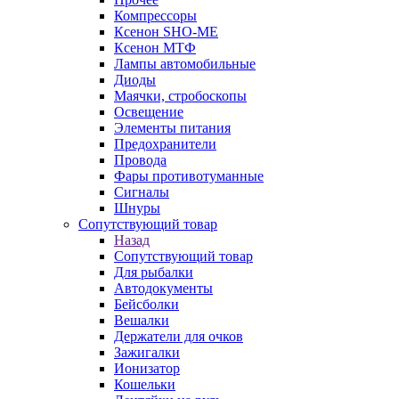
Компрессоры
Ксенон SHO-ME
Ксенон МТФ
Лампы автомобильные
Диоды
Маячки, стробоскопы
Освещение
Элементы питания
Предохранители
Провода
Фары противотуманные
Сигналы
Шнуры
Сопутствующий товар
Назад
Сопутствующий товар
Для рыбалки
Автодокументы
Бейсболки
Вешалки
Держатели для очков
Зажигалки
Ионизатор
Кошельки