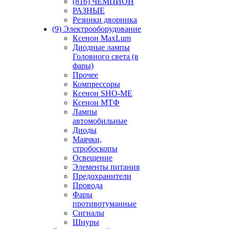
(816) ЧЕМПИОН
РАЗНЫЕ
Резинки дворника
(9) Электрооборудование
Ксенон MaxLum
Диодные лампы
Головного света (в
фары)
Прочее
Компрессоры
Ксенон SHO-ME
Ксенон МТФ
Лампы
автомобильные
Диоды
Маячки,
стробоскопы
Освещение
Элементы питания
Предохранители
Провода
Фары
противотуманные
Сигналы
Шнуры