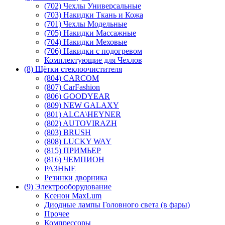
(702) Чехлы Универсальные
(703) Накидки Ткань и Кожа
(701) Чехлы Модельные
(705) Накидки Массажные
(704) Накидки Меховые
(706) Накидки с подогревом
Комплектующие для Чехлов
(8) Щётки стеклоочистителя
(804) CARCOM
(807) CarFashion
(806) GOODYEAR
(809) NEW GALAXY
(801) ALCA\HEYNER
(802) AUTOVIRAZH
(803) BRUSH
(808) LUCKY WAY
(815) ПРИМЬЕР
(816) ЧЕМПИОН
РАЗНЫЕ
Резинки дворника
(9) Электрооборудование
Ксенон MaxLum
Диодные лампы Головного света (в фары)
Прочее
Компрессоры