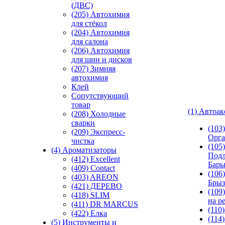
(ДВС)
(205) Автохимия
для стёкол
(204) Автохимия
для салона
(206) Автохимия
для шин и дисков
(207) Зимняя
автохимия
Клей
Сопутствующий
товар
(1) Автоа
(208) Холодные
сварки
(103
(209) Экспреcс-
Орга
чистка
(105)
(4) Ароматизаторы
Подл
(412) Excellent
Бар
(409) Contact
(106)
(403) AREON
Брыз
(421) ДЕРЕВО
(109
(418) SLIM
на р
(411) DR MARCUS
(110
(422) Елка
(114
(5) Инструменты и