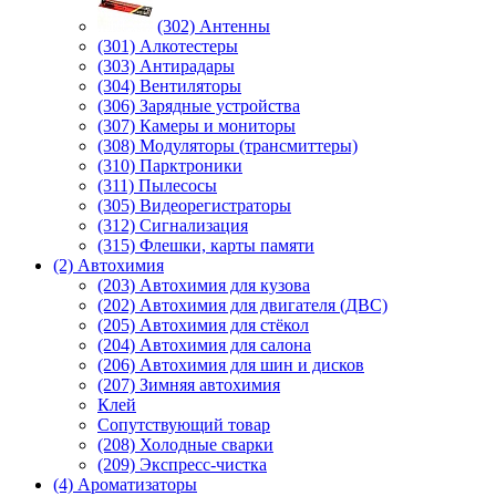
(302) Антенны
(301) Алкотестеры
(303) Антирадары
(304) Вентиляторы
(306) Зарядные устройства
(307) Камеры и мониторы
(308) Модуляторы (трансмиттеры)
(310) Парктроники
(311) Пылесосы
(305) Видеорегистраторы
(312) Сигнализация
(315) Флешки, карты памяти
(2) Автохимия
(203) Автохимия для кузова
(202) Автохимия для двигателя (ДВС)
(205) Автохимия для стёкол
(204) Автохимия для салона
(206) Автохимия для шин и дисков
(207) Зимняя автохимия
Клей
Сопутствующий товар
(208) Холодные сварки
(209) Экспреcс-чистка
(4) Ароматизаторы