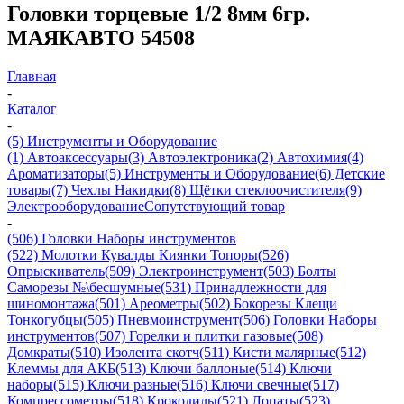
Головки торцевые 1/2 8мм 6гр.
МАЯКАВТО 54508
Главная
-
Каталог
-
(5) Инструменты и Оборудование
(1) Автоаксессуары
(3) Автоэлектроника
(2) Автохимия
(4)
Ароматизаторы
(5) Инструменты и Оборудование
(6) Детские
товары
(7) Чехлы Накидки
(8) Щётки стеклоочистителя
(9)
Электрооборудование
Сопутствующий товар
-
(506) Головки Наборы инструментов
(522) Молотки Кувалды Киянки Топоры
(526)
Опрыскиватель
(509) Электроинструмент
(503) Болты
Саморезы №\бесшумные
(531) Принадлежности для
шиномонтажа
(501) Ареометры
(502) Бокорезы Клещи
Тонкогубцы
(505) Пневмоинструмент
(506) Головки Наборы
инструментов
(507) Горелки и плитки газовые
(508)
Домкраты
(510) Изолента скотч
(511) Кисти малярные
(512)
Клеммы для АКБ
(513) Ключи баллоные
(514) Ключи
наборы
(515) Ключи разные
(516) Ключи свечные
(517)
Компрессометры
(518) Крокодилы
(521) Лопаты
(523)