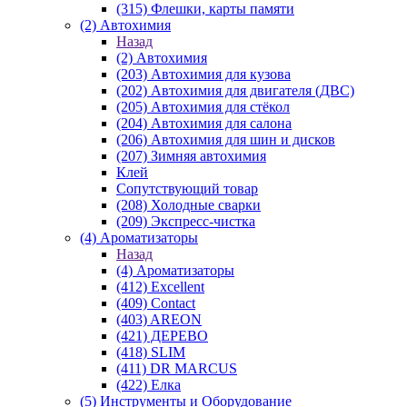
(315) Флешки, карты памяти
(2) Автохимия
Назад
(2) Автохимия
(203) Автохимия для кузова
(202) Автохимия для двигателя (ДВС)
(205) Автохимия для стёкол
(204) Автохимия для салона
(206) Автохимия для шин и дисков
(207) Зимняя автохимия
Клей
Сопутствующий товар
(208) Холодные сварки
(209) Экспреcс-чистка
(4) Ароматизаторы
Назад
(4) Ароматизаторы
(412) Excellent
(409) Contact
(403) AREON
(421) ДЕРЕВО
(418) SLIM
(411) DR MARCUS
(422) Елка
(5) Инструменты и Оборудование