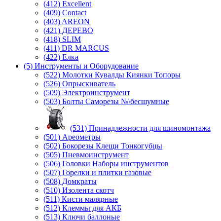
(412) Excellent
(409) Contact
(403) AREON
(421) ДЕРЕВО
(418) SLIM
(411) DR MARCUS
(422) Елка
(5) Инструменты и Оборудование
(522) Молотки Кувалды Киянки Топоры
(526) Опрыскиватель
(509) Электроинструмент
(503) Болты Саморезы №\бесшумные
(531) Принадлежности для шиномонтажа
(501) Ареометры
(502) Бокорезы Клещи Тонкогубцы
(505) Пневмоинструмент
(506) Головки Наборы инструментов
(507) Горелки и плитки газовые
(508) Домкраты
(510) Изолента скотч
(511) Кисти малярные
(512) Клеммы для АКБ
(513) Ключи баллоные