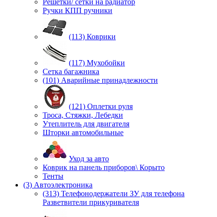
Решетки/ сетки на радиатор
Ручки КПП ручники
(113) Коврики
(117) Мухобойки
Сетка багажника
(101) Аварийные принадлежности
(121) Оплетки руля
Троса, Стяжки, Лебедки
Утеплитель для двигателя
Шторки автомобильные
Уход за авто
Коврик на панель приборов\ Корыто
Тенты
(3) Автоэлектроника
(313) Телефонодержатели ЗУ для телефона
Разветвители прикуривателя