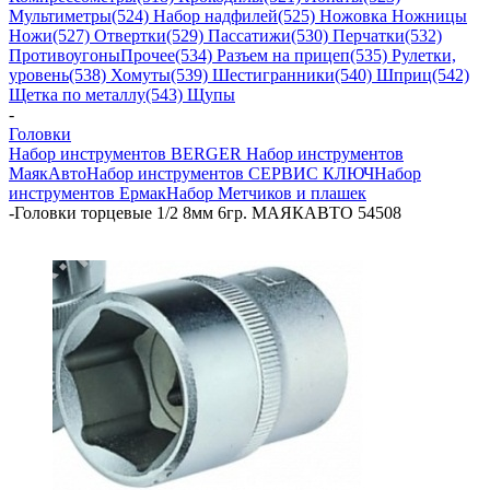
Мультиметры
(524) Набор надфилей
(525) Ножовка Ножницы
Ножи
(527) Отвертки
(529) Пассатижи
(530) Перчатки
(532)
Противоугоны
Прочее
(534) Разъем на прицеп
(535) Рулетки,
уровень
(538) Хомуты
(539) Шестигранники
(540) Шприц
(542)
Щетка по металлу
(543) Щупы
-
Головки
Набор инструментов BERGER
Набор инструментов
МаякАвто
Набор инструментов СЕРВИС КЛЮЧ
Набор
инструментов Ермак
Набор Метчиков и плашек
-
Головки торцевые 1/2 8мм 6гр. МАЯКАВТО 54508