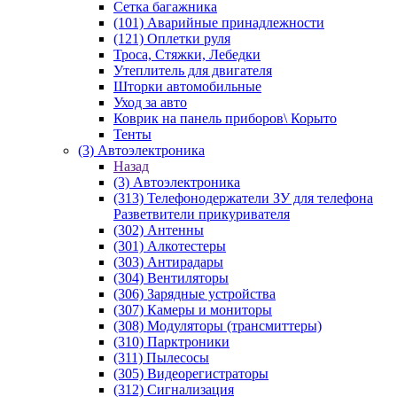
Сетка багажника
(101) Аварийные принадлежности
(121) Оплетки руля
Троса, Стяжки, Лебедки
Утеплитель для двигателя
Шторки автомобильные
Уход за авто
Коврик на панель приборов\ Корыто
Тенты
(3) Автоэлектроника
Назад
(3) Автоэлектроника
(313) Телефонодержатели ЗУ для телефона
Разветвители прикуривателя
(302) Антенны
(301) Алкотестеры
(303) Антирадары
(304) Вентиляторы
(306) Зарядные устройства
(307) Камеры и мониторы
(308) Модуляторы (трансмиттеры)
(310) Парктроники
(311) Пылесосы
(305) Видеорегистраторы
(312) Сигнализация