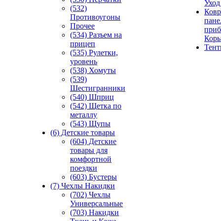
Уход
(532)
Ковр
Противоугоны
пане
Прочее
приб
(534) Разъем на
Кор
прицеп
Тен
(535) Рулетки,
уровень
(538) Хомуты
(539)
Шестигранники
(540) Шприц
(542) Щетка по
металлу
(543) Щупы
(6) Детские товары
(604) Детские
товары для
комфортной
поездки
(603) Бустеры
(7) Чехлы Накидки
(702) Чехлы
Универсальные
(703) Накидки