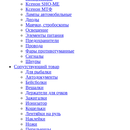
Ксенон SHO-ME
Ксенон МТФ
Лампы автомобильные
Диоды
Маячки, стробоскопы
Освещение
Элементы питания
Предохранители
Провода
Фары противотуманные
Сигналы
Шнуры
Сопутствующий товар
Для рыбалки
Автодокументы
Бейсболки
Вешалки
Держатели для очков
Зажигалки
Ионизатор
Кошельки
Лентяйки на руль
Наклейки
Ножи
Пепельницы