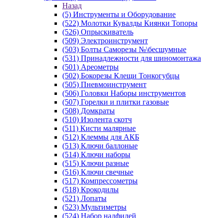
Назад
(5) Инструменты и Оборудование
(522) Молотки Кувалды Киянки Топоры
(526) Опрыскиватель
(509) Электроинструмент
(503) Болты Саморезы №\бесшумные
(531) Принадлежности для шиномонтажа
(501) Ареометры
(502) Бокорезы Клещи Тонкогубцы
(505) Пневмоинструмент
(506) Головки Наборы инструментов
(507) Горелки и плитки газовые
(508) Домкраты
(510) Изолента скотч
(511) Кисти малярные
(512) Клеммы для АКБ
(513) Ключи баллоные
(514) Ключи наборы
(515) Ключи разные
(516) Ключи свечные
(517) Компрессометры
(518) Крокодилы
(521) Лопаты
(523) Мультиметры
(524) Набор надфилей