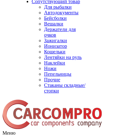
Сопутствующий товар
Для рыбалки
Автодокументы
Бейсболки
Вешалки
Держатели для
очков
Зажигалки
Ионизатор
Кошельки
Лентяйки на руль
Наклейки
Ножи
Пепельницы
Прочие
Стаканы складные/
стопки
Меню