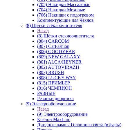
(705) Накидки Массажные
(704) Накидки Меховые
(706) Накидки с подогревом
Комплектующие для Чехлов
(8) Щётки стеклоочистителя
Назад
(8) Щётки стеклоочистителя
(804) CARCOM
(807) CarFashion
(806) GOODYEAR
(809) NEW GALAXY
(801) ALCA\HEYNER
(802) AUTOVIRAZH
(803) BRUSH
(808) LUCKY WAY
(815) ПРИМЬЕР
(816) ЧЕМПИОН
РАЗНЫЕ
Резинки дворника
(9) Электрооборудование
Назад
(9) Электрооборудование
Ксенон MaxLum
Диодные лампы Головного света (в фары)
Прочее