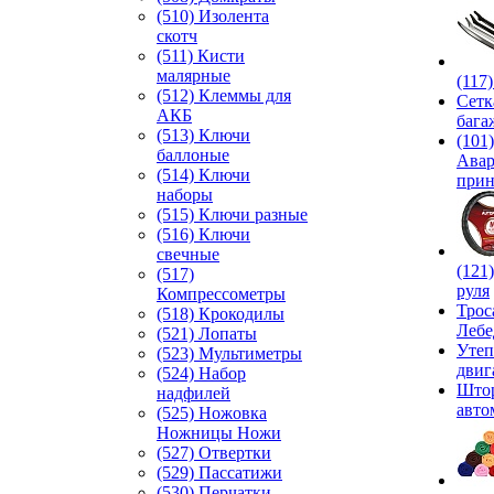
(510) Изолента
скотч
(511) Кисти
малярные
(117
(512) Клеммы для
Сетк
АКБ
бага
(513) Ключи
(101)
баллоные
Ава
(514) Ключи
прин
наборы
(515) Ключи разные
(516) Ключи
свечные
(121
(517)
руля
Компрессометры
Трос
(518) Крокодилы
Лебе
(521) Лопаты
Утеп
(523) Мультиметры
двиг
(524) Набор
Што
надфилей
авто
(525) Ножовка
Ножницы Ножи
(527) Отвертки
(529) Пассатижи
(530) Перчатки