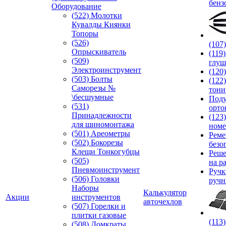
бенз
Оборудование
(522) Молотки
Кувалды Киянки
Топоры
(526)
(107
Опрыскиватель
(119
(509)
глуш
Электроинструмент
(120
(503) Болты
(122
Саморезы №
тони
\бесшумные
Под
(531)
орто
Принадлежности
(123
для шиномонтажа
номе
(501) Ареометры
Реме
(502) Бокорезы
безо
Клещи Тонкогубцы
Реше
(505)
на р
Пневмоинструмент
Руч
(506) Головки
ручн
Наборы
Калькулятор
Акции
инструментов
авточехлов
(507) Горелки и
плитки газовые
(113
(508) Домкраты