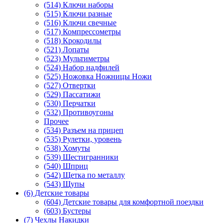
(514) Ключи наборы
(515) Ключи разные
(516) Ключи свечные
(517) Компрессометры
(518) Крокодилы
(521) Лопаты
(523) Мультиметры
(524) Набор надфилей
(525) Ножовка Ножницы Ножи
(527) Отвертки
(529) Пассатижи
(530) Перчатки
(532) Противоугоны
Прочее
(534) Разъем на прицеп
(535) Рулетки, уровень
(538) Хомуты
(539) Шестигранники
(540) Шприц
(542) Щетка по металлу
(543) Щупы
(6) Детские товары
(604) Детские товары для комфортной поездки
(603) Бустеры
(7) Чехлы Накидки