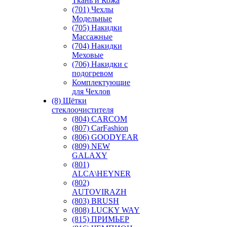
Ткань и Кожа
(701) Чехлы
Модельные
(705) Накидки
Массажные
(704) Накидки
Меховые
(706) Накидки с
подогревом
Комплектующие
для Чехлов
(8) Щётки
стеклоочистителя
(804) CARCOM
(807) CarFashion
(806) GOODYEAR
(809) NEW
GALAXY
(801)
ALCA\HEYNER
(802)
AUTOVIRAZH
(803) BRUSH
(808) LUCKY WAY
(815) ПРИМЬЕР