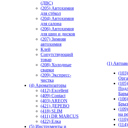
(ДВС)
(205) Автохимия
для стёкол
(204) Автохимия
для салона
(206) Автохимия
для шин и дисков
(207) Зимняя
автохимия
Клей
Сопутствующий
товар
(1) Автоа
(208) Холодные
сварки
(103
(209) Экспреcс-
Орга
чистка
(105)
(4) Ароматизаторы
Подл
(412) Excellent
Бар
(409) Contact
(106)
(403) AREON
Брыз
(421) ДЕРЕВО
(109
(418) SLIM
на р
(411) DR MARCUS
(110
(422) Елка
(114
(5) Инструменты и