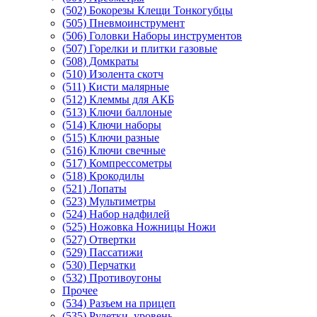
(502) Бокорезы Клещи Тонкогубцы
(505) Пневмоинструмент
(506) Головки Наборы инструментов
(507) Горелки и плитки газовые
(508) Домкраты
(510) Изолента скотч
(511) Кисти малярные
(512) Клеммы для АКБ
(513) Ключи баллоные
(514) Ключи наборы
(515) Ключи разные
(516) Ключи свечные
(517) Компрессометры
(518) Крокодилы
(521) Лопаты
(523) Мультиметры
(524) Набор надфилей
(525) Ножовка Ножницы Ножи
(527) Отвертки
(529) Пассатижи
(530) Перчатки
(532) Противоугоны
Прочее
(534) Разъем на прицеп
(535) Рулетки, уровень