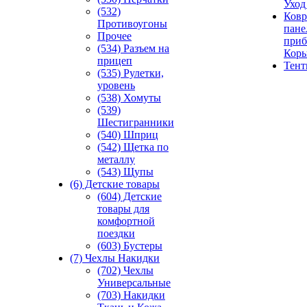
Уход
(532)
Ковр
Противоугоны
пане
Прочее
приб
(534) Разъем на
Кор
прицеп
Тен
(535) Рулетки,
уровень
(538) Хомуты
(539)
Шестигранники
(540) Шприц
(542) Щетка по
металлу
(543) Щупы
(6) Детские товары
(604) Детские
товары для
комфортной
поездки
(603) Бустеры
(7) Чехлы Накидки
(702) Чехлы
Универсальные
(703) Накидки