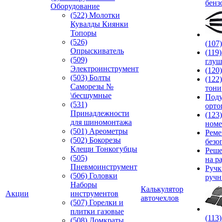
бенз
Оборудование
(522) Молотки
Кувалды Киянки
Топоры
(526)
(107
Опрыскиватель
(119
(509)
глуш
Электроинструмент
(120
(503) Болты
(122
Саморезы №
тони
\бесшумные
Под
(531)
орто
Принадлежности
(123
для шиномонтажа
номе
(501) Ареометры
Реме
(502) Бокорезы
безо
Клещи Тонкогубцы
Реше
(505)
на р
Пневмоинструмент
Руч
(506) Головки
ручн
Наборы
Калькулятор
Акции
инструментов
авточехлов
(507) Горелки и
плитки газовые
(113
(508) Домкраты