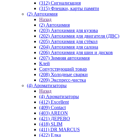
(312) Сигнализация
(315) Флешки, карты памяти
(2) Автохимия
Назад
(2) Автохимия
(203) Автохимия для кузова
(202) Автохимия для двигателя (ДВС)
(205) Автохимия для стёкол
(204) Автохимия для салона
(206) Автохимия для шин и дисков
(207) Зимняя автохимия
Клей
Сопутствующий товар
(208) Холодные сварки
(209) Экспреcс-чистка
(4) Ароматизаторы
Назад
(4) Ароматизаторы
(412) Excellent
(409) Contact
(403) AREON
(421) ДЕРЕВО
(418) SLIM
(411) DR MARCUS
(422) Елка