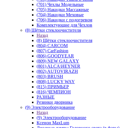
(701) Чехлы Модельные
(705) Накидки Массажные
(704) Накидки Меховые
(706) Накидки с подогревом
Комплектующие для Чехлов
(8) Щётки стеклоочистителя
Назад
(8) Щётки стеклоочистителя
(804) CARCOM
(807) CarFashion
(806) GOODYEAR
(809) NEW GALAXY
(801) ALCA\HEYNER
(802) AUTOVIRAZH
(803) BRUSH
(808) LUCKY WAY
(815) ПРИМЬЕР
(816) ЧЕМПИОН
РАЗНЫЕ
Резинки дворника
(9) Электрооборудование
Назад
(9) Электрооборудование
Ксенон MaxLum
Диодные лампы Головного света (в фары)