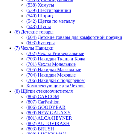
(538) Хомуты
(539) Шестигранники
(540) Шприц
(542) Щетка по металлу
(543) Щупы
(6) Детские товары
(604) Детские товары для комфортной поездки
(603) Бустеры
(7) Чехлы Накидки
(702) Чехлы Универсальные
(703) Накидки Ткань и Кожа
(701) Чехлы Модельные
(705) Накидки Массажные
(704) Накидки Меховые
(706) Накидки с подогревом
Комплектующие для Чехлов
(8) Щётки стеклоочистителя
(804) CARCOM
(807) CarFashion
(806) GOODYEAR
(809) NEW GALAXY
(801) ALCA\HEYNER
(802) AUTOVIRAZH
(803) BRUSH