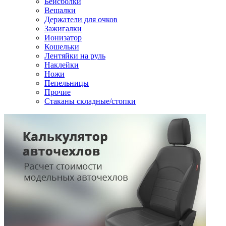
Бейсболки
Вешалки
Держатели для очков
Зажигалки
Ионизатор
Кошельки
Лентяйки на руль
Наклейки
Ножи
Пепельницы
Прочие
Стаканы складные/стопки