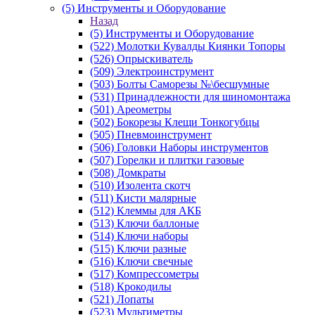
(5) Инструменты и Оборудование
Назад
(5) Инструменты и Оборудование
(522) Молотки Кувалды Киянки Топоры
(526) Опрыскиватель
(509) Электроинструмент
(503) Болты Саморезы №\бесшумные
(531) Принадлежности для шиномонтажа
(501) Ареометры
(502) Бокорезы Клещи Тонкогубцы
(505) Пневмоинструмент
(506) Головки Наборы инструментов
(507) Горелки и плитки газовые
(508) Домкраты
(510) Изолента скотч
(511) Кисти малярные
(512) Клеммы для АКБ
(513) Ключи баллоные
(514) Ключи наборы
(515) Ключи разные
(516) Ключи свечные
(517) Компрессометры
(518) Крокодилы
(521) Лопаты
(523) Мультиметры