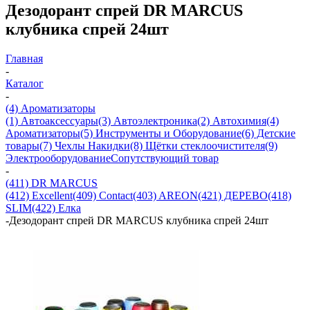
Дезодорант спрей DR MARCUS
клубника спрей 24шт
Главная
-
Каталог
-
(4) Ароматизаторы
(1) Автоаксессуары
(3) Автоэлектроника
(2) Автохимия
(4)
Ароматизаторы
(5) Инструменты и Оборудование
(6) Детские
товары
(7) Чехлы Накидки
(8) Щётки стеклоочистителя
(9)
Электрооборудование
Сопутствующий товар
-
(411) DR MARCUS
(412) Excellent
(409) Contact
(403) AREON
(421) ДЕРЕВО
(418)
SLIM
(422) Елка
-
Дезодорант спрей DR MARCUS клубника спрей 24шт