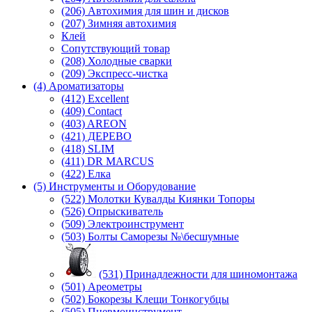
(206) Автохимия для шин и дисков
(207) Зимняя автохимия
Клей
Сопутствующий товар
(208) Холодные сварки
(209) Экспреcс-чистка
(4) Ароматизаторы
(412) Excellent
(409) Contact
(403) AREON
(421) ДЕРЕВО
(418) SLIM
(411) DR MARCUS
(422) Елка
(5) Инструменты и Оборудование
(522) Молотки Кувалды Киянки Топоры
(526) Опрыскиватель
(509) Электроинструмент
(503) Болты Саморезы №\бесшумные
(531) Принадлежности для шиномонтажа
(501) Ареометры
(502) Бокорезы Клещи Тонкогубцы
(505) Пневмоинструмент