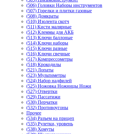
(506) Головки Наборы инструментов
(507) Горелки и плитки газовые
(508) Домкраты
(510) Изолента скотч
(511) Кисти малярные
(512) Клеммы для АКБ
(513) Ключи баллоные
(514) Ключи наборы
(515) Ключи разные
(516) Ключи свечные
(517) Компрессометры
(518) Крокодилы
(521) Лопаты
(523) Мультиметры
(524) Набор надфилей
(525) Ножовка Ножницы Ножи
(527) Отвертки
(529) Пассатижи
(530) Перчатки
(532) Противоугоны
Прочее
(534) Разъем на прицеп
(535) Рулетки, уровень
(538) Хомуты