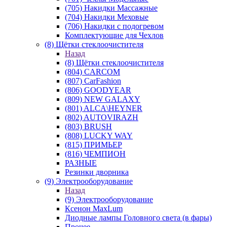
(705) Накидки Массажные
(704) Накидки Меховые
(706) Накидки с подогревом
Комплектующие для Чехлов
(8) Щётки стеклоочистителя
Назад
(8) Щётки стеклоочистителя
(804) CARCOM
(807) CarFashion
(806) GOODYEAR
(809) NEW GALAXY
(801) ALCA\HEYNER
(802) AUTOVIRAZH
(803) BRUSH
(808) LUCKY WAY
(815) ПРИМЬЕР
(816) ЧЕМПИОН
РАЗНЫЕ
Резинки дворника
(9) Электрооборудование
Назад
(9) Электрооборудование
Ксенон MaxLum
Диодные лампы Головного света (в фары)
Прочее