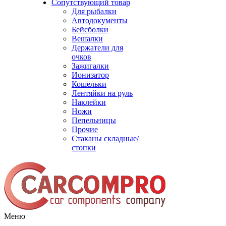
Сопутствующий товар
Для рыбалки
Автодокументы
Бейсболки
Вешалки
Держатели для
очков
Зажигалки
Ионизатор
Кошельки
Лентяйки на руль
Наклейки
Ножи
Пепельницы
Прочие
Стаканы складные/
стопки
Меню