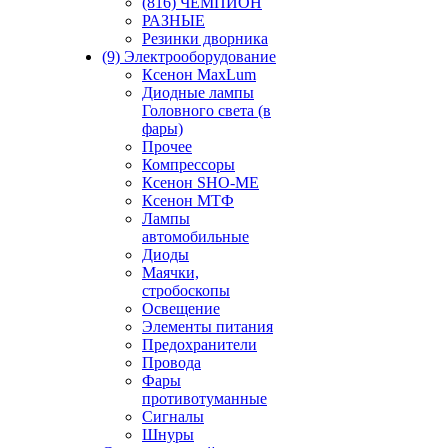
(816) ЧЕМПИОН
РАЗНЫЕ
Резинки дворника
(9) Электрооборудование
Ксенон MaxLum
Диодные лампы
Головного света (в
фары)
Прочее
Компрессоры
Ксенон SHO-ME
Ксенон МТФ
Лампы
автомобильные
Диоды
Маячки,
стробоскопы
Освещение
Элементы питания
Предохранители
Провода
Фары
противотуманные
Сигналы
Шнуры