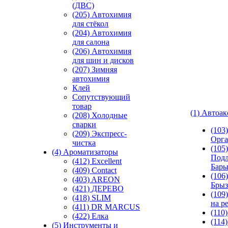
(ДВС)
(205) Автохимия
для стёкол
(204) Автохимия
для салона
(206) Автохимия
для шин и дисков
(207) Зимняя
автохимия
Клей
Сопутствующий
товар
(1) Автоа
(208) Холодные
сварки
(103
(209) Экспреcс-
Орга
чистка
(105)
(4) Ароматизаторы
Подл
(412) Excellent
Бар
(409) Contact
(106)
(403) AREON
Брыз
(421) ДЕРЕВО
(109
(418) SLIM
на р
(411) DR MARCUS
(110
(422) Елка
(114
(5) Инструменты и