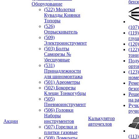
бенз
Оборудование
(522) Молотки
Кувалды Киянки
Топоры
(526)
(107
Опрыскиватель
(119
(509)
глуш
Электроинструмент
(120
(503) Болты
(122
Саморезы №
тони
\бесшумные
Под
(531)
орто
Принадлежности
(123
для шиномонтажа
номе
(501) Ареометры
Реме
(502) Бокорезы
безо
Клещи Тонкогубцы
Реше
(505)
на р
Пневмоинструмент
Руч
(506) Головки
ручн
Наборы
Калькулятор
Акции
инструментов
авточехлов
(507) Горелки и
плитки газовые
(113
(508) Домкраты