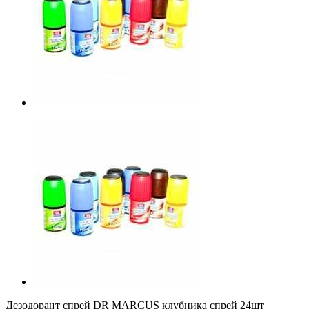
Дезодорант спрей DR MARCUS клубника спрей 24шт