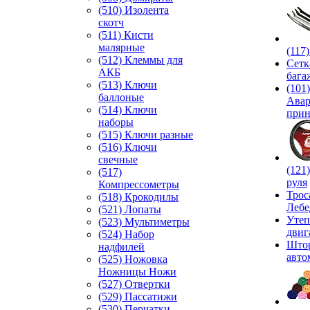
(510) Изолента
скотч
(511) Кисти
малярные
(117
(512) Клеммы для
Сетк
АКБ
бага
(513) Ключи
(101)
баллоные
Ава
(514) Ключи
прин
наборы
(515) Ключи разные
(516) Ключи
свечные
(121
(517)
руля
Компрессометры
Трос
(518) Крокодилы
Лебе
(521) Лопаты
Утеп
(523) Мультиметры
двиг
(524) Набор
Што
надфилей
авто
(525) Ножовка
Ножницы Ножи
(527) Отвертки
(529) Пассатижи
(530) Перчатки