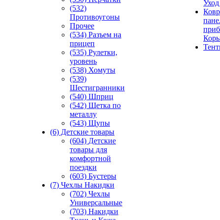
Уход
(532)
Ковр
Противоугоны
пане
Прочее
приб
(534) Разъем на
Кор
прицеп
Тен
(535) Рулетки,
уровень
(538) Хомуты
(539)
Шестигранники
(540) Шприц
(542) Щетка по
металлу
(543) Щупы
(6) Детские товары
(604) Детские
товары для
комфортной
поездки
(603) Бустеры
(7) Чехлы Накидки
(702) Чехлы
Универсальные
(703) Накидки