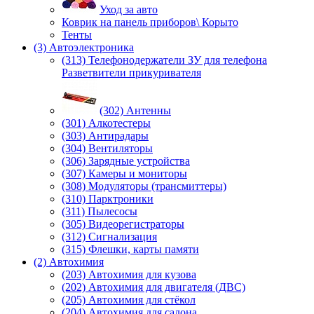
Уход за авто
Коврик на панель приборов\ Корыто
Тенты
(3) Автоэлектроника
(313) Телефонодержатели ЗУ для телефона
Разветвители прикуривателя
(302) Антенны
(301) Алкотестеры
(303) Антирадары
(304) Вентиляторы
(306) Зарядные устройства
(307) Камеры и мониторы
(308) Модуляторы (трансмиттеры)
(310) Парктроники
(311) Пылесосы
(305) Видеорегистраторы
(312) Сигнализация
(315) Флешки, карты памяти
(2) Автохимия
(203) Автохимия для кузова
(202) Автохимия для двигателя (ДВС)
(205) Автохимия для стёкол
(204) Автохимия для салона