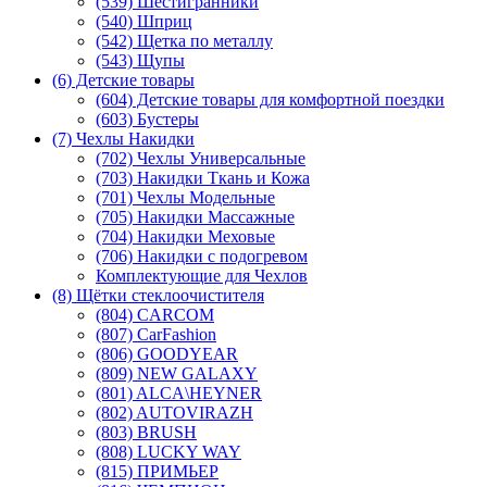
(539) Шестигранники
(540) Шприц
(542) Щетка по металлу
(543) Щупы
(6) Детские товары
(604) Детские товары для комфортной поездки
(603) Бустеры
(7) Чехлы Накидки
(702) Чехлы Универсальные
(703) Накидки Ткань и Кожа
(701) Чехлы Модельные
(705) Накидки Массажные
(704) Накидки Меховые
(706) Накидки с подогревом
Комплектующие для Чехлов
(8) Щётки стеклоочистителя
(804) CARCOM
(807) CarFashion
(806) GOODYEAR
(809) NEW GALAXY
(801) ALCA\HEYNER
(802) AUTOVIRAZH
(803) BRUSH
(808) LUCKY WAY
(815) ПРИМЬЕР