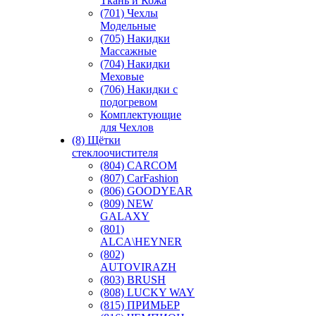
Ткань и Кожа
(701) Чехлы
Модельные
(705) Накидки
Массажные
(704) Накидки
Меховые
(706) Накидки с
подогревом
Комплектующие
для Чехлов
(8) Щётки
стеклоочистителя
(804) CARCOM
(807) CarFashion
(806) GOODYEAR
(809) NEW
GALAXY
(801)
ALCA\HEYNER
(802)
AUTOVIRAZH
(803) BRUSH
(808) LUCKY WAY
(815) ПРИМЬЕР