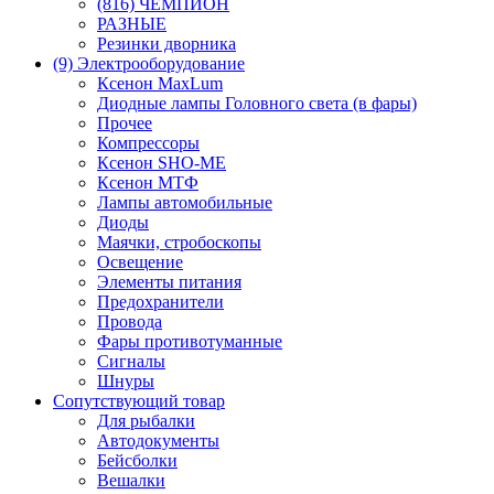
(816) ЧЕМПИОН
РАЗНЫЕ
Резинки дворника
(9) Электрооборудование
Ксенон MaxLum
Диодные лампы Головного света (в фары)
Прочее
Компрессоры
Ксенон SHO-ME
Ксенон МТФ
Лампы автомобильные
Диоды
Маячки, стробоскопы
Освещение
Элементы питания
Предохранители
Провода
Фары противотуманные
Сигналы
Шнуры
Сопутствующий товар
Для рыбалки
Автодокументы
Бейсболки
Вешалки