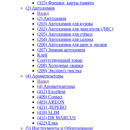
(315) Флешки, карты памяти
(2) Автохимия
Назад
(2) Автохимия
(203) Автохимия для кузова
(202) Автохимия для двигателя (ДВС)
(205) Автохимия для стёкол
(204) Автохимия для салона
(206) Автохимия для шин и дисков
(207) Зимняя автохимия
Клей
Сопутствующий товар
(208) Холодные сварки
(209) Экспреcс-чистка
(4) Ароматизаторы
Назад
(4) Ароматизаторы
(412) Excellent
(409) Contact
(403) AREON
(421) ДЕРЕВО
(418) SLIM
(411) DR MARCUS
(422) Елка
(5) Инструменты и Оборудование