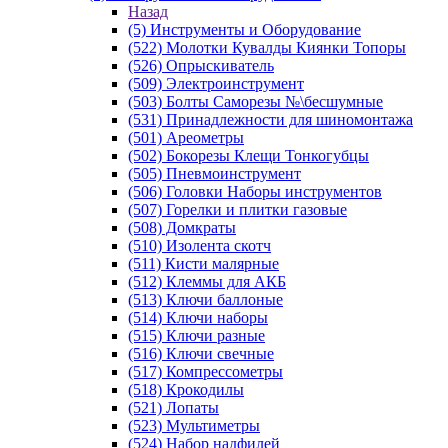
Назад
(5) Инструменты и Оборудование
(522) Молотки Кувалды Киянки Топоры
(526) Опрыскиватель
(509) Электроинструмент
(503) Болты Саморезы №\бесшумные
(531) Принадлежности для шиномонтажа
(501) Ареометры
(502) Бокорезы Клещи Тонкогубцы
(505) Пневмоинструмент
(506) Головки Наборы инструментов
(507) Горелки и плитки газовые
(508) Домкраты
(510) Изолента скотч
(511) Кисти малярные
(512) Клеммы для АКБ
(513) Ключи баллоные
(514) Ключи наборы
(515) Ключи разные
(516) Ключи свечные
(517) Компрессометры
(518) Крокодилы
(521) Лопаты
(523) Мультиметры
(524) Набор надфилей