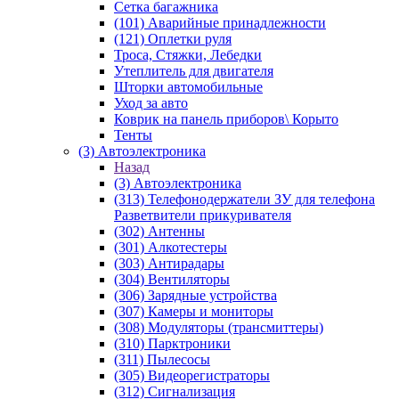
Сетка багажника
(101) Аварийные принадлежности
(121) Оплетки руля
Троса, Стяжки, Лебедки
Утеплитель для двигателя
Шторки автомобильные
Уход за авто
Коврик на панель приборов\ Корыто
Тенты
(3) Автоэлектроника
Назад
(3) Автоэлектроника
(313) Телефонодержатели ЗУ для телефона
Разветвители прикуривателя
(302) Антенны
(301) Алкотестеры
(303) Антирадары
(304) Вентиляторы
(306) Зарядные устройства
(307) Камеры и мониторы
(308) Модуляторы (трансмиттеры)
(310) Парктроники
(311) Пылесосы
(305) Видеорегистраторы
(312) Сигнализация