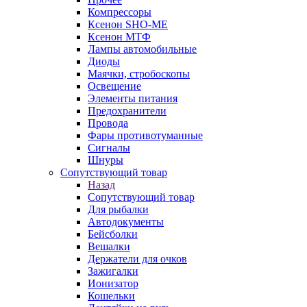
Компрессоры
Ксенон SHO-ME
Ксенон МТФ
Лампы автомобильные
Диоды
Маячки, стробоскопы
Освещение
Элементы питания
Предохранители
Провода
Фары противотуманные
Сигналы
Шнуры
Сопутствующий товар
Назад
Сопутствующий товар
Для рыбалки
Автодокументы
Бейсболки
Вешалки
Держатели для очков
Зажигалки
Ионизатор
Кошельки