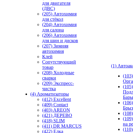
для двигателя
(ДВС)
(205) Автохимия
для стёкол
(204) Автохимия
для салона
(206) Автохимия
для шин и дисков
(207) Зимняя
автохимия
Клей
Сопутствующий
(1) Автоа
товар
(208) Холодные
(103
сварки
Орга
(209) Экспреcс-
(105)
чистка
Подл
(4) Ароматизаторы
Бар
(412) Excellent
(106)
(409) Contact
Брыз
(403) AREON
(108
(421) ДЕРЕВО
(109
(418) SLIM
на р
(411) DR MARCUS
(110
(422) Елка