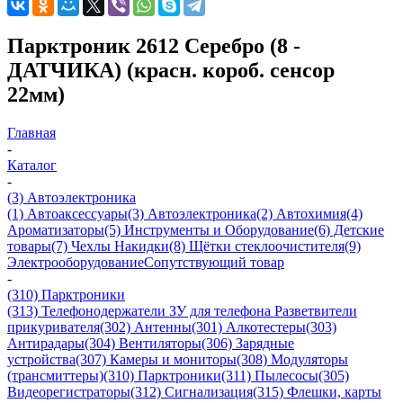
Парктроник 2612 Серебро (8 -
ДАТЧИКА) (красн. короб. сенсор
22мм)
Главная
-
Каталог
-
(3) Автоэлектроника
(1) Автоаксессуары
(3) Автоэлектроника
(2) Автохимия
(4)
Ароматизаторы
(5) Инструменты и Оборудование
(6) Детские
товары
(7) Чехлы Накидки
(8) Щётки стеклоочистителя
(9)
Электрооборудование
Сопутствующий товар
-
(310) Парктроники
(313) Телефонодержатели ЗУ для телефона Разветвители
прикуривателя
(302) Антенны
(301) Алкотестеры
(303)
Антирадары
(304) Вентиляторы
(306) Зарядные
устройства
(307) Камеры и мониторы
(308) Модуляторы
(трансмиттеры)
(310) Парктроники
(311) Пылесосы
(305)
Видеорегистраторы
(312) Сигнализация
(315) Флешки, карты