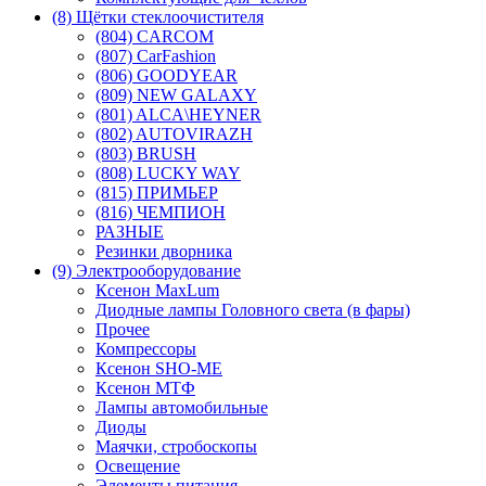
(8) Щётки стеклоочистителя
(804) CARCOM
(807) CarFashion
(806) GOODYEAR
(809) NEW GALAXY
(801) ALCA\HEYNER
(802) AUTOVIRAZH
(803) BRUSH
(808) LUCKY WAY
(815) ПРИМЬЕР
(816) ЧЕМПИОН
РАЗНЫЕ
Резинки дворника
(9) Электрооборудование
Ксенон MaxLum
Диодные лампы Головного света (в фары)
Прочее
Компрессоры
Ксенон SHO-ME
Ксенон МТФ
Лампы автомобильные
Диоды
Маячки, стробоскопы
Освещение
Элементы питания