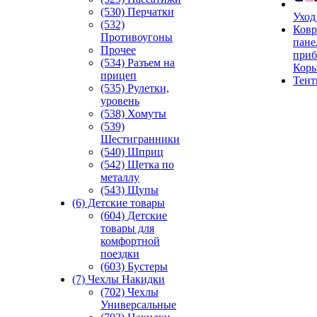
(530) Перчатки
Уход
(532)
Ковр
Противоугоны
пане
Прочее
приб
(534) Разъем на
Кор
прицеп
Тен
(535) Рулетки,
уровень
(538) Хомуты
(539)
Шестигранники
(540) Шприц
(542) Щетка по
металлу
(543) Щупы
(6) Детские товары
(604) Детские
товары для
комфортной
поездки
(603) Бустеры
(7) Чехлы Накидки
(702) Чехлы
Универсальные