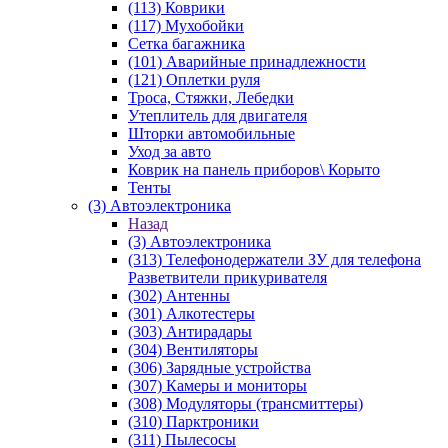
(113) Коврики
(117) Мухобойки
Сетка багажника
(101) Аварийные принадлежности
(121) Оплетки руля
Троса, Стяжки, Лебедки
Утеплитель для двигателя
Шторки автомобильные
Уход за авто
Коврик на панель приборов\ Корыто
Тенты
(3) Автоэлектроника
Назад
(3) Автоэлектроника
(313) Телефонодержатели ЗУ для телефона
Разветвители прикуривателя
(302) Антенны
(301) Алкотестеры
(303) Антирадары
(304) Вентиляторы
(306) Зарядные устройства
(307) Камеры и мониторы
(308) Модуляторы (трансмиттеры)
(310) Парктроники
(311) Пылесосы