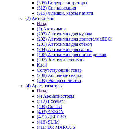
(305) Видеорегистраторы
(312) Сигнализация
(315) Флешки, карты памяти
(2) Автохимия
Назад
(2) Автохимия
(203) Автохимия для кузова
(202) Автохимия для двигателя (ДВС)
(205) Автохимия для стёкол
(204) Автохимия для салона
(206) Автохимия для шин и дисков
(207) Зимняя автохимия
Клей
Сопутствующий товар
(208) Холодные сварки
(209) Экспреcс-чистка
(4) Ароматизаторы
Назад
(4) Ароматизаторы
(412) Excellent
(409) Contact
(403) AREON
(421) ДЕРЕВО
(418) SLIM
(411) DR MARCUS