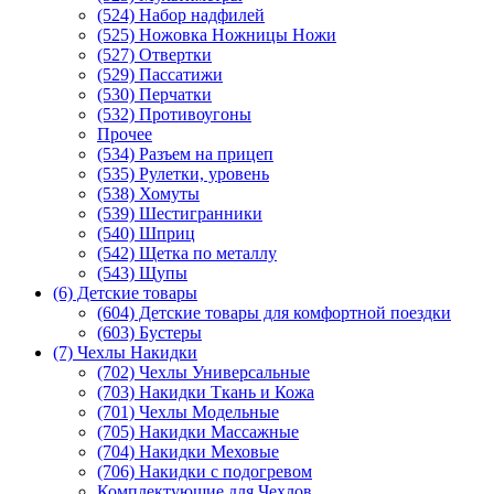
(524) Набор надфилей
(525) Ножовка Ножницы Ножи
(527) Отвертки
(529) Пассатижи
(530) Перчатки
(532) Противоугоны
Прочее
(534) Разъем на прицеп
(535) Рулетки, уровень
(538) Хомуты
(539) Шестигранники
(540) Шприц
(542) Щетка по металлу
(543) Щупы
(6) Детские товары
(604) Детские товары для комфортной поездки
(603) Бустеры
(7) Чехлы Накидки
(702) Чехлы Универсальные
(703) Накидки Ткань и Кожа
(701) Чехлы Модельные
(705) Накидки Массажные
(704) Накидки Меховые
(706) Накидки с подогревом
Комплектующие для Чехлов