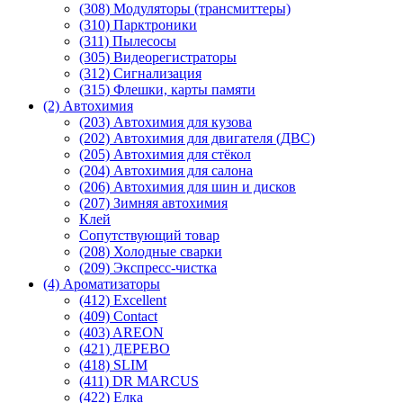
(308) Модуляторы (трансмиттеры)
(310) Парктроники
(311) Пылесосы
(305) Видеорегистраторы
(312) Сигнализация
(315) Флешки, карты памяти
(2) Автохимия
(203) Автохимия для кузова
(202) Автохимия для двигателя (ДВС)
(205) Автохимия для стёкол
(204) Автохимия для салона
(206) Автохимия для шин и дисков
(207) Зимняя автохимия
Клей
Сопутствующий товар
(208) Холодные сварки
(209) Экспреcс-чистка
(4) Ароматизаторы
(412) Excellent
(409) Contact
(403) AREON
(421) ДЕРЕВО
(418) SLIM
(411) DR MARCUS
(422) Елка