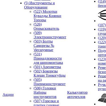
(114
(5) Инструменты и
бенз
Оборудование
(522) Молотки
Кувалды Киянки
Топоры
(526)
(107
Опрыскиватель
(119
(509)
глуш
Электроинструмент
(120
(503) Болты
(122
Саморезы №
тони
\бесшумные
Под
(531)
орто
Принадлежности
(123
для шиномонтажа
номе
(501) Ареометры
Реме
(502) Бокорезы
безо
Клещи Тонкогубцы
Реше
(505)
на р
Пневмоинструмент
Руч
(506) Головки
ручн
Наборы
Калькулятор
Акции
инструментов
авточехлов
(507) Горелки и
плитки газовые