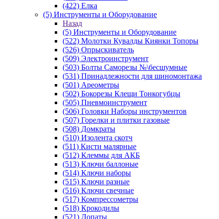
(422) Елка
(5) Инструменты и Оборудование
Назад
(5) Инструменты и Оборудование
(522) Молотки Кувалды Киянки Топоры
(526) Опрыскиватель
(509) Электроинструмент
(503) Болты Саморезы №\бесшумные
(531) Принадлежности для шиномонтажа
(501) Ареометры
(502) Бокорезы Клещи Тонкогубцы
(505) Пневмоинструмент
(506) Головки Наборы инструментов
(507) Горелки и плитки газовые
(508) Домкраты
(510) Изолента скотч
(511) Кисти малярные
(512) Клеммы для АКБ
(513) Ключи баллоные
(514) Ключи наборы
(515) Ключи разные
(516) Ключи свечные
(517) Компрессометры
(518) Крокодилы
(521) Лопаты