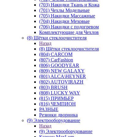
(703) Накидки Ткань и Кожа
(701) Чехлы Модельные
(705) Накидки Массажные
(704) Накидки Меховые
(706) Накидки с подогревом
Комплектующие для Чехлов
(8) Щётки стеклоочистителя
Назад
(8) Щётки стеклоочистителя
(804) CARCOM
(807) CarFashion
(806) GOODYEAR
(809) NEW GALAXY
(801) ALCA\HEYNER
(802) AUTOVIRAZH
(803) BRUSH
(808) LUCKY WAY
(815) ПРИМЬЕР
(816) ЧЕМПИОН
РАЗНЫЕ
Резинки дворника
(9) Электрооборудование
Назад
(9) Электрооборудование
Ксенон MaxLum