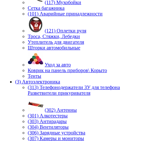
(117) Мухобойки
Сетка багажника
(101) Аварийные принадлежности
(121) Оплетки руля
Троса, Стяжки, Лебедки
Утеплитель для двигателя
Шторки автомобильные
Уход за авто
Коврик на панель приборов\ Корыто
Тенты
(3) Автоэлектроника
(313) Телефонодержатели ЗУ для телефона
Разветвители прикуривателя
(302) Антенны
(301) Алкотестеры
(303) Антирадары
(304) Вентиляторы
(306) Зарядные устройства
(307) Камеры и мониторы