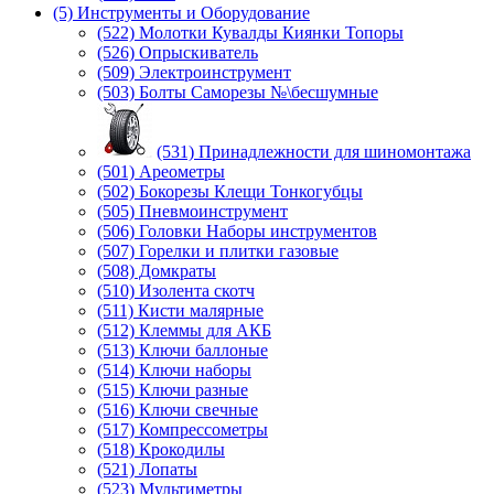
(5) Инструменты и Оборудование
(522) Молотки Кувалды Киянки Топоры
(526) Опрыскиватель
(509) Электроинструмент
(503) Болты Саморезы №\бесшумные
(531) Принадлежности для шиномонтажа
(501) Ареометры
(502) Бокорезы Клещи Тонкогубцы
(505) Пневмоинструмент
(506) Головки Наборы инструментов
(507) Горелки и плитки газовые
(508) Домкраты
(510) Изолента скотч
(511) Кисти малярные
(512) Клеммы для АКБ
(513) Ключи баллоные
(514) Ключи наборы
(515) Ключи разные
(516) Ключи свечные
(517) Компрессометры
(518) Крокодилы
(521) Лопаты
(523) Мультиметры