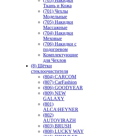
(703) Накидки
Ткань и Кожа
(701) Чехлы
Модельные
(705) Накидки
Массажные
(704) Накидки
Меховые
(706) Накидки с
подогревом
Комплектующие
для Чехлов
(8) Щётки
стеклоочистителя
(804) CARCOM
(807) CarFashion
(806) GOODYEAR
(809) NEW
GALAXY
(801)
ALCA\HEYNER
(802)
AUTOVIRAZH
(803) BRUSH
(808) LUCKY WAY