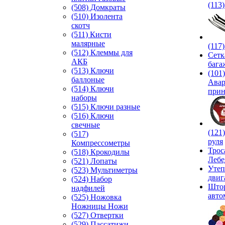
(113
(508) Домкраты
(510) Изолента
скотч
(511) Кисти
малярные
(117
(512) Клеммы для
Сетк
АКБ
бага
(513) Ключи
(101)
баллоные
Ава
(514) Ключи
прин
наборы
(515) Ключи разные
(516) Ключи
свечные
(121
(517)
руля
Компрессометры
Трос
(518) Крокодилы
Лебе
(521) Лопаты
Утеп
(523) Мультиметры
двиг
(524) Набор
Што
надфилей
авто
(525) Ножовка
Ножницы Ножи
(527) Отвертки
(529) Пассатижи