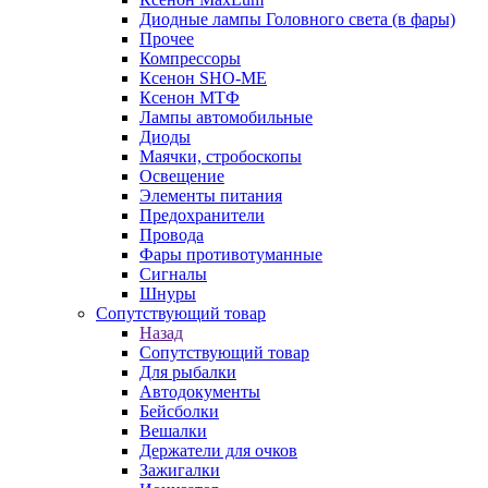
Диодные лампы Головного света (в фары)
Прочее
Компрессоры
Ксенон SHO-ME
Ксенон МТФ
Лампы автомобильные
Диоды
Маячки, стробоскопы
Освещение
Элементы питания
Предохранители
Провода
Фары противотуманные
Сигналы
Шнуры
Сопутствующий товар
Назад
Сопутствующий товар
Для рыбалки
Автодокументы
Бейсболки
Вешалки
Держатели для очков
Зажигалки