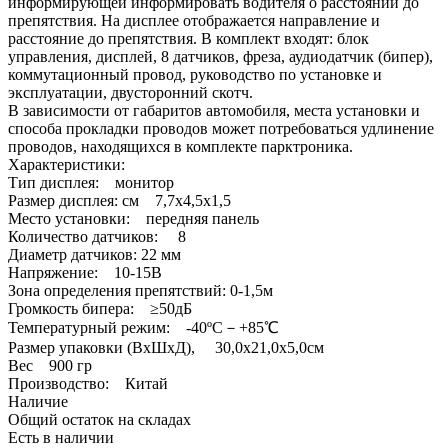
информирующей информировать водителя о расстоянии до
препятствия. На дисплее отображается направление и
расстояние до препятствия. В комплект входят: блок
управления, дисплей, 8 датчиков, фреза, аудиодатчик (бипер),
коммутационный провод, руководство по установке и
эксплуатации, двусторонний скотч.
В зависимости от габаритов автомобиля, места установки и
способа прокладки проводов может потребоваться удлинение
проводов, находящихся в комплекте парктроника.
Характеристики:
Тип дисплея: монитор
Размер дисплея: см 7,7х4,5х1,5
Место установки: передняя панель
Количество датчиков: 8
Диаметр датчиков: 22 мм
Напряжение: 10-15В
Зона определения препятствий: 0-1,5м
Громкость бипера: ≥50дБ
Температурный режим: -40ºC－+85℃
Размер упаковки (ВхШхД), 30,0х21,0х5,0см
Вес 900 гр
Производство: Китай
Наличие
Общий остаток на складах
Есть в наличии