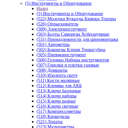
(5) Инструменты и Оборудование
Назад
(5) Инструменты и Оборудование
(522) Молотки Кувалды Киянки Топоры
(526) Опрыскиватель
(509) Электроинструмент
(503) Болты Саморезы №\бесшумные
(531) Принадлежности для шиномонтажа
(501) Ареометры
(502) Бокорезы Клещи Тонкогубцы
(505) Пневмоинструмент
(506) Головки Наборы инструментов
(507) Горелки и плитки газовые
(508) Домкраты
(510) Изолента скотч
(511) Кисти малярные
(512) Клеммы для АКБ
(513) Ключи баллоные
(514) Ключи наборы
(515) Ключи разные
(516) Ключи свечные
(517) Компрессометры
(518) Крокодилы
(521) Лопаты
(523) Мультиметры