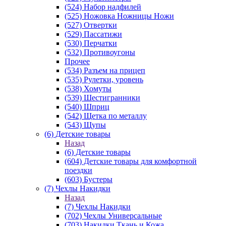
(524) Набор надфилей
(525) Ножовка Ножницы Ножи
(527) Отвертки
(529) Пассатижи
(530) Перчатки
(532) Противоугоны
Прочее
(534) Разъем на прицеп
(535) Рулетки, уровень
(538) Хомуты
(539) Шестигранники
(540) Шприц
(542) Щетка по металлу
(543) Щупы
(6) Детские товары
Назад
(6) Детские товары
(604) Детские товары для комфортной
поездки
(603) Бустеры
(7) Чехлы Накидки
Назад
(7) Чехлы Накидки
(702) Чехлы Универсальные
(703) Накидки Ткань и Кожа