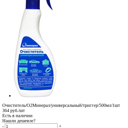
Очиститель/О2Минерал/универсальный/триггер/500мл/1шт
364
руб.
/шт
Есть в наличии
Нашли дешевле?
-
+