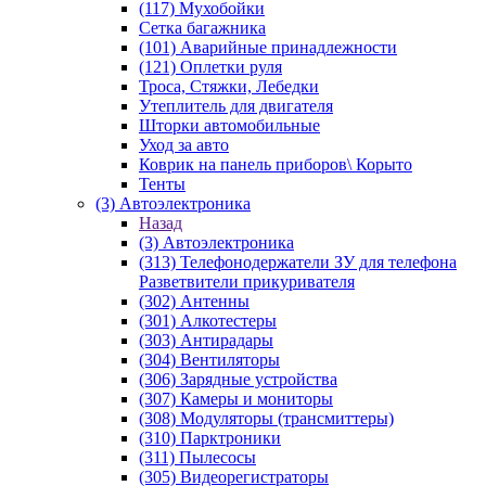
(117) Мухобойки
Сетка багажника
(101) Аварийные принадлежности
(121) Оплетки руля
Троса, Стяжки, Лебедки
Утеплитель для двигателя
Шторки автомобильные
Уход за авто
Коврик на панель приборов\ Корыто
Тенты
(3) Автоэлектроника
Назад
(3) Автоэлектроника
(313) Телефонодержатели ЗУ для телефона
Разветвители прикуривателя
(302) Антенны
(301) Алкотестеры
(303) Антирадары
(304) Вентиляторы
(306) Зарядные устройства
(307) Камеры и мониторы
(308) Модуляторы (трансмиттеры)
(310) Парктроники
(311) Пылесосы
(305) Видеорегистраторы