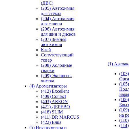
(ДВС)
(205) Автохимия
для стёкол
(204) Автохимия
для салона
(206) Автохимия
для шин и дисков
(207) Зимняя
автохимия
Клей
Сопутствующий
товар
(1) Автоа
(208) Холодные
сварки
(103
(209) Экспреcс-
Орга
чистка
(105)
(4) Ароматизаторы
Подл
(412) Excellent
Бар
(409) Contact
(106)
(403) AREON
Брыз
(421) ДЕРЕВО
(109
(418) SLIM
на р
(411) DR MARCUS
(110
(422) Елка
(114
(5) Инструменты и