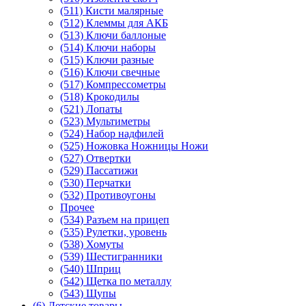
(511) Кисти малярные
(512) Клеммы для АКБ
(513) Ключи баллоные
(514) Ключи наборы
(515) Ключи разные
(516) Ключи свечные
(517) Компрессометры
(518) Крокодилы
(521) Лопаты
(523) Мультиметры
(524) Набор надфилей
(525) Ножовка Ножницы Ножи
(527) Отвертки
(529) Пассатижи
(530) Перчатки
(532) Противоугоны
Прочее
(534) Разъем на прицеп
(535) Рулетки, уровень
(538) Хомуты
(539) Шестигранники
(540) Шприц
(542) Щетка по металлу
(543) Щупы
(6) Детские товары