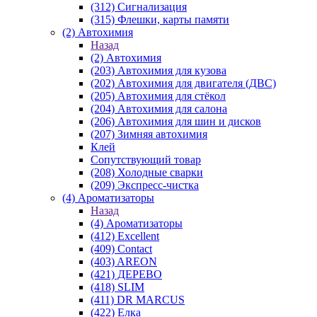
(312) Сигнализация
(315) Флешки, карты памяти
(2) Автохимия
Назад
(2) Автохимия
(203) Автохимия для кузова
(202) Автохимия для двигателя (ДВС)
(205) Автохимия для стёкол
(204) Автохимия для салона
(206) Автохимия для шин и дисков
(207) Зимняя автохимия
Клей
Сопутствующий товар
(208) Холодные сварки
(209) Экспреcс-чистка
(4) Ароматизаторы
Назад
(4) Ароматизаторы
(412) Excellent
(409) Contact
(403) AREON
(421) ДЕРЕВО
(418) SLIM
(411) DR MARCUS
(422) Елка