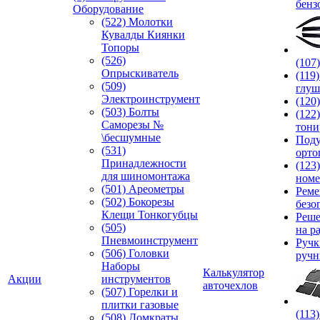
бенз
Оборудование
(522) Молотки
Кувалды Киянки
Топоры
(526)
(107
Опрыскиватель
(119
(509)
глуш
Электроинструмент
(120
(503) Болты
(122
Саморезы №
тони
\бесшумные
Под
(531)
орто
Принадлежности
(123
для шиномонтажа
номе
(501) Ареометры
Реме
(502) Бокорезы
безо
Клещи Тонкогубцы
Реше
(505)
на р
Пневмоинструмент
Руч
(506) Головки
ручн
Наборы
Калькулятор
Акции
инструментов
авточехлов
(507) Горелки и
плитки газовые
(113
(508) Домкраты