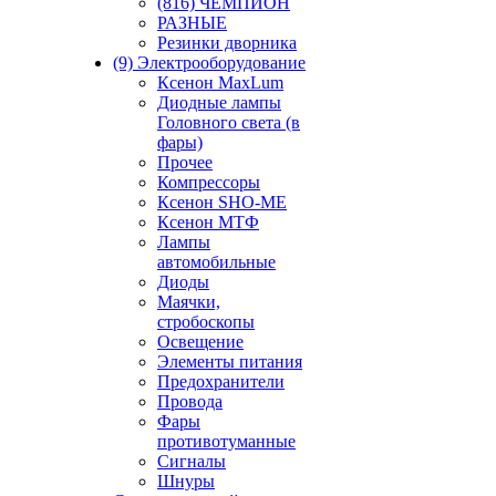
(816) ЧЕМПИОН
РАЗНЫЕ
Резинки дворника
(9) Электрооборудование
Ксенон MaxLum
Диодные лампы
Головного света (в
фары)
Прочее
Компрессоры
Ксенон SHO-ME
Ксенон МТФ
Лампы
автомобильные
Диоды
Маячки,
стробоскопы
Освещение
Элементы питания
Предохранители
Провода
Фары
противотуманные
Сигналы
Шнуры