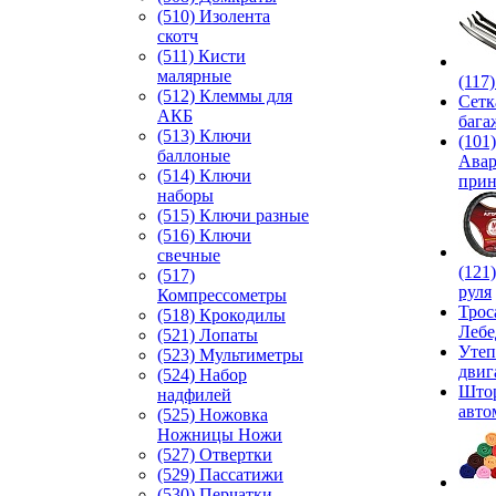
(510) Изолента
скотч
(511) Кисти
малярные
(117
(512) Клеммы для
Сетк
АКБ
бага
(513) Ключи
(101)
баллоные
Ава
(514) Ключи
прин
наборы
(515) Ключи разные
(516) Ключи
свечные
(121
(517)
руля
Компрессометры
Трос
(518) Крокодилы
Лебе
(521) Лопаты
Утеп
(523) Мультиметры
двиг
(524) Набор
Што
надфилей
авто
(525) Ножовка
Ножницы Ножи
(527) Отвертки
(529) Пассатижи
(530) Перчатки