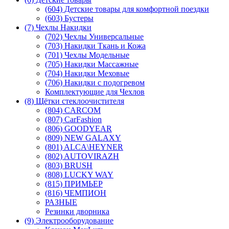
(604) Детские товары для комфортной поездки
(603) Бустеры
(7) Чехлы Накидки
(702) Чехлы Универсальные
(703) Накидки Ткань и Кожа
(701) Чехлы Модельные
(705) Накидки Массажные
(704) Накидки Меховые
(706) Накидки с подогревом
Комплектующие для Чехлов
(8) Щётки стеклоочистителя
(804) CARCOM
(807) CarFashion
(806) GOODYEAR
(809) NEW GALAXY
(801) ALCA\HEYNER
(802) AUTOVIRAZH
(803) BRUSH
(808) LUCKY WAY
(815) ПРИМЬЕР
(816) ЧЕМПИОН
РАЗНЫЕ
Резинки дворника
(9) Электрооборудование