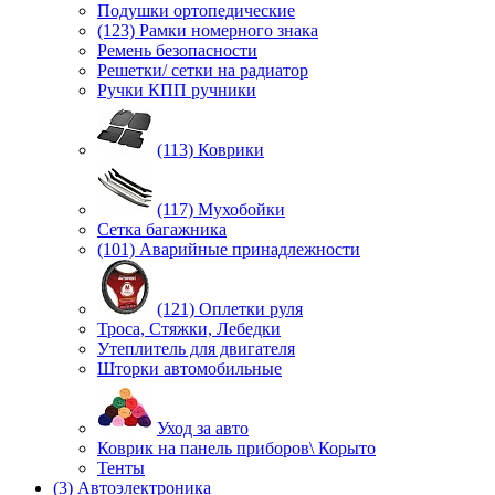
Подушки ортопедические
(123) Рамки номерного знака
Ремень безопасности
Решетки/ сетки на радиатор
Ручки КПП ручники
(113) Коврики
(117) Мухобойки
Сетка багажника
(101) Аварийные принадлежности
(121) Оплетки руля
Троса, Стяжки, Лебедки
Утеплитель для двигателя
Шторки автомобильные
Уход за авто
Коврик на панель приборов\ Корыто
Тенты
(3) Автоэлектроника