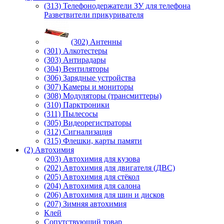
(313) Телефонодержатели ЗУ для телефона
Разветвители прикуривателя
(302) Антенны
(301) Алкотестеры
(303) Антирадары
(304) Вентиляторы
(306) Зарядные устройства
(307) Камеры и мониторы
(308) Модуляторы (трансмиттеры)
(310) Парктроники
(311) Пылесосы
(305) Видеорегистраторы
(312) Сигнализация
(315) Флешки, карты памяти
(2) Автохимия
(203) Автохимия для кузова
(202) Автохимия для двигателя (ДВС)
(205) Автохимия для стёкол
(204) Автохимия для салона
(206) Автохимия для шин и дисков
(207) Зимняя автохимия
Клей
Сопутствующий товар