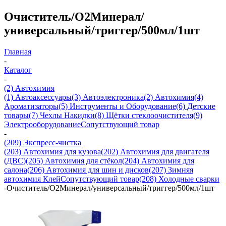
Очиститель/О2Минерал/
универсальный/триггер/500мл/1шт
Главная
-
Каталог
-
(2) Автохимия
(1) Автоаксессуары
(3) Автоэлектроника
(2) Автохимия
(4)
Ароматизаторы
(5) Инструменты и Оборудование
(6) Детские
товары
(7) Чехлы Накидки
(8) Щётки стеклоочистителя
(9)
Электрооборудование
Сопутствующий товар
-
(209) Экспреcс-чистка
(203) Автохимия для кузова
(202) Автохимия для двигателя
(ДВС)
(205) Автохимия для стёкол
(204) Автохимия для
салона
(206) Автохимия для шин и дисков
(207) Зимняя
автохимия
Клей
Сопутствующий товар
(208) Холодные сварки
-
Очиститель/О2Минерал/универсальный/триггер/500мл/1шт