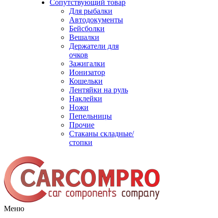
Сопутствующий товар
Для рыбалки
Автодокументы
Бейсболки
Вешалки
Держатели для
очков
Зажигалки
Ионизатор
Кошельки
Лентяйки на руль
Наклейки
Ножи
Пепельницы
Прочие
Стаканы складные/
стопки
Меню