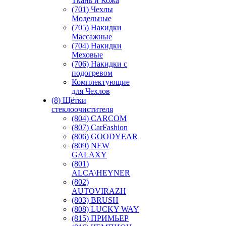
Ткань и Кожа
(701) Чехлы
Модельные
(705) Накидки
Массажные
(704) Накидки
Меховые
(706) Накидки с
подогревом
Комплектующие
для Чехлов
(8) Щётки
стеклоочистителя
(804) CARCOM
(807) CarFashion
(806) GOODYEAR
(809) NEW
GALAXY
(801)
ALCA\HEYNER
(802)
AUTOVIRAZH
(803) BRUSH
(808) LUCKY WAY
(815) ПРИМЬЕР