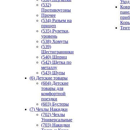
Уход
(532)
Ковр
Противоугоны
пане
Прочее
приб
(534) Разъем на
Кор
прицеп
Тен
(535) Рулетки,
уровень
(538) Хомуты
(539)
Шестигранники
(540) Шприц
(542) Щетка по
металлу
(543) Щупы
(6) Детские товары
(604) Детские
товары для
комфортной
поездки
(603) Бустеры
(7) Чехлы Накидки
(702) Чехлы
Универсальные
(703) Накидки