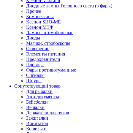
Ксенон MaxLum
Диодные лампы Головного света (в фары)
Прочее
Компрессоры
Ксенон SHO-ME
Ксенон МТФ
Лампы автомобильные
Диоды
Маячки, стробоскопы
Освещение
Элементы питания
Предохранители
Провода
Фары противотуманные
Сигналы
Шнуры
Сопутствующий товар
Для рыбалки
Автодокументы
Бейсболки
Вешалки
Держатели для очков
Зажигалки
Ионизатор
Кошельки