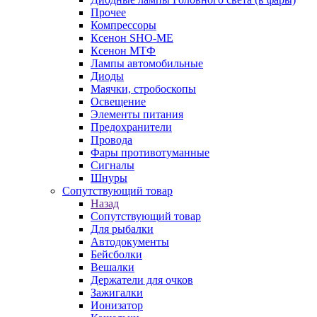
Прочее
Компрессоры
Ксенон SHO-ME
Ксенон МТФ
Лампы автомобильные
Диоды
Маячки, стробоскопы
Освещение
Элементы питания
Предохранители
Провода
Фары противотуманные
Сигналы
Шнуры
Сопутствующий товар
Назад
Сопутствующий товар
Для рыбалки
Автодокументы
Бейсболки
Вешалки
Держатели для очков
Зажигалки
Ионизатор