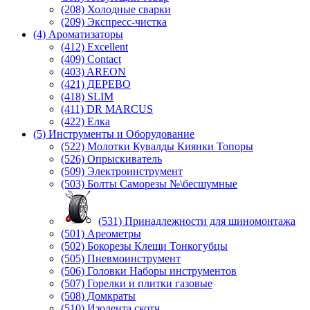
(208) Холодные сварки
(209) Экспреcс-чистка
(4) Ароматизаторы
(412) Excellent
(409) Contact
(403) AREON
(421) ДЕРЕВО
(418) SLIM
(411) DR MARCUS
(422) Елка
(5) Инструменты и Оборудование
(522) Молотки Кувалды Киянки Топоры
(526) Опрыскиватель
(509) Электроинструмент
(503) Болты Саморезы №\бесшумные
(531) Принадлежности для шиномонтажа
(501) Ареометры
(502) Бокорезы Клещи Тонкогубцы
(505) Пневмоинструмент
(506) Головки Наборы инструментов
(507) Горелки и плитки газовые
(508) Домкраты
(510) Изолента скотч