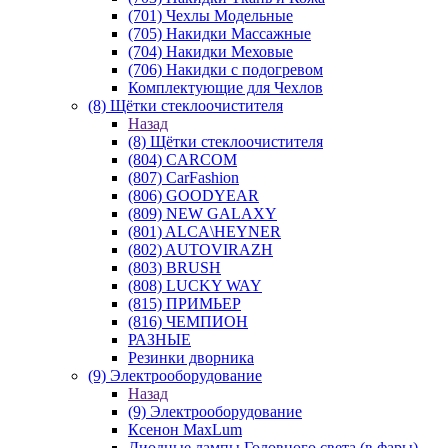
(701) Чехлы Модельные
(705) Накидки Массажные
(704) Накидки Меховые
(706) Накидки с подогревом
Комплектующие для Чехлов
(8) Щётки стеклоочистителя
Назад
(8) Щётки стеклоочистителя
(804) CARCOM
(807) CarFashion
(806) GOODYEAR
(809) NEW GALAXY
(801) ALCA\HEYNER
(802) AUTOVIRAZH
(803) BRUSH
(808) LUCKY WAY
(815) ПРИМЬЕР
(816) ЧЕМПИОН
РАЗНЫЕ
Резинки дворника
(9) Электрооборудование
Назад
(9) Электрооборудование
Ксенон MaxLum
Диодные лампы Головного света (в фары)