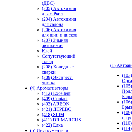
(ДВС)
(205) Автохимия
для стёкол
(204) Автохимия
для салона
(206) Автохимия
для шин и дисков
(207) Зимняя
автохимия
Клей
Сопутствующий
товар
(1) Автоа
(208) Холодные
сварки
(103
(209) Экспреcс-
Орга
чистка
(105)
(4) Ароматизаторы
Подл
(412) Excellent
Бар
(409) Contact
(106)
(403) AREON
Брыз
(421) ДЕРЕВО
(109
(418) SLIM
на р
(411) DR MARCUS
(110
(422) Елка
(114
(5) Инструменты и