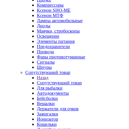
Компрессоры
Ксенон SHO-ME
Ксенон МТФ
Лампы автомобильные
Диоды
Маячки, стробоскопы
Освещение
Элементы питания
Предохранители
Провода
Фары противотуманные
Сигналы
Шнуры
Сопутствующий товар
Назад
Сопутствующий товар
Для рыбалки
Автодокументы
Бейсболки
Вешалки
Держатели для очков
Зажигалки
Ионизатор
Кошельки