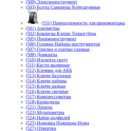
(509) Электроинструмент
(503) Болты Саморезы №\бесшумные
(531) Принадлежности для шиномонтажа
(501) Ареометры
(502) Бокорезы Клещи Тонкогубцы
(505) Пневмоинструмент
(506) Головки Наборы инструментов
(507) Горелки и плитки газовые
(508) Домкраты
(510) Изолента скотч
(511) Кисти малярные
(512) Клеммы для АКБ
(513) Ключи баллоные
(514) Ключи наборы
(515) Ключи разные
(516) Ключи свечные
(517) Компрессометры
(518) Крокодилы
(521) Лопаты
(523) Мультиметры
(524) Набор надфилей
(525) Ножовка Ножницы Ножи
(527) Отвертки