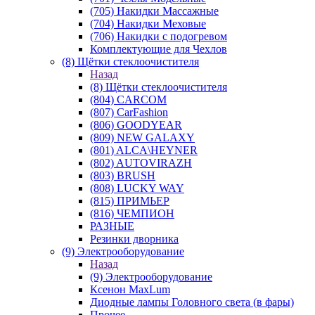
(705) Накидки Массажные
(704) Накидки Меховые
(706) Накидки с подогревом
Комплектующие для Чехлов
(8) Щётки стеклоочистителя
Назад
(8) Щётки стеклоочистителя
(804) CARCOM
(807) CarFashion
(806) GOODYEAR
(809) NEW GALAXY
(801) ALCA\HEYNER
(802) AUTOVIRAZH
(803) BRUSH
(808) LUCKY WAY
(815) ПРИМЬЕР
(816) ЧЕМПИОН
РАЗНЫЕ
Резинки дворника
(9) Электрооборудование
Назад
(9) Электрооборудование
Ксенон MaxLum
Диодные лампы Головного света (в фары)
Прочее