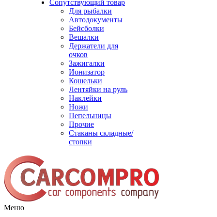
Сопутствующий товар
Для рыбалки
Автодокументы
Бейсболки
Вешалки
Держатели для
очков
Зажигалки
Ионизатор
Кошельки
Лентяйки на руль
Наклейки
Ножи
Пепельницы
Прочие
Стаканы складные/
стопки
Меню