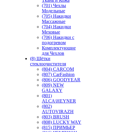
Ткань и Кожа
(701) Чехлы
Модельные
(705) Накидки
Массажные
(704) Накидки
Меховые
(706) Накидки с
подогревом
Комплектующие
для Чехлов
(8) Щётки
стеклоочистителя
(804) CARCOM
(807) CarFashion
(806) GOODYEAR
(809) NEW
GALAXY
(801)
ALCA\HEYNER
(802)
AUTOVIRAZH
(803) BRUSH
(808) LUCKY WAY
(815) ПРИМЬЕР