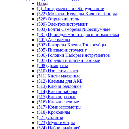
Назад
(5) Инструменты и Оборудование
(522) Молотки Кувалды Киянки Топоры
(526) Опрыскиватель
(509) Электроинструмент
(503) Болты Саморезы №\бесшумные
(531) Принадлежности для шиномонтажа
(501) Ареометры
(502) Бокорезы Клещи Тонкогубцы
(505) Пневмоинструмент
(506) Головки Наборы инструментов
(507) Горелки и плитки газовые
(508) Домкраты
(510) Изолента скотч
(511) Кисти малярные
(512) Клеммы для АКБ
(513) Ключи баллоные
(514) Ключи наборы
(515) Ключи разные
(516) Ключи свечные
(517) Компрессометры
(518) Крокодилы
(521) Лопаты
(523) Мультиметры
(524) Набор надфилей