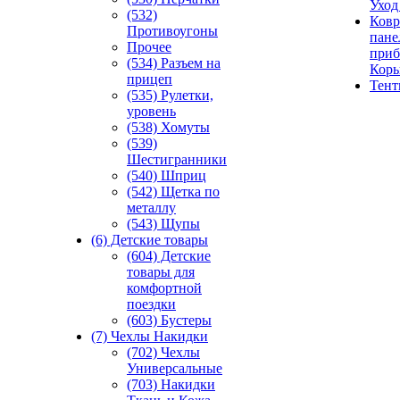
Уход
(532)
Ковр
Противоугоны
пане
Прочее
приб
(534) Разъем на
Кор
прицеп
Тен
(535) Рулетки,
уровень
(538) Хомуты
(539)
Шестигранники
(540) Шприц
(542) Щетка по
металлу
(543) Щупы
(6) Детские товары
(604) Детские
товары для
комфортной
поездки
(603) Бустеры
(7) Чехлы Накидки
(702) Чехлы
Универсальные
(703) Накидки