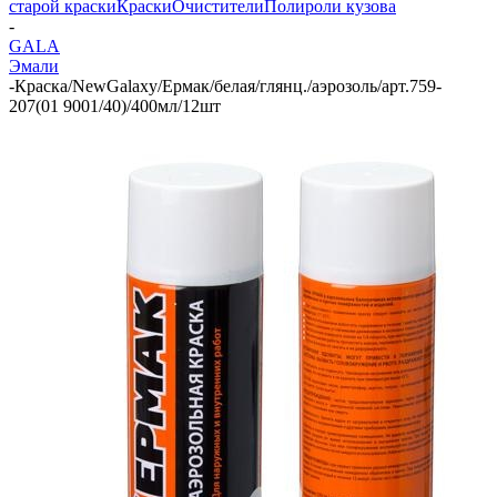
старой краски
Краски
Очистители
Полироли кузова
-
GALA
Эмали
-
Краска/NewGalaxy/Ермак/белая/глянц./аэрозоль/арт.759-
207(01 9001/40)/400мл/12шт