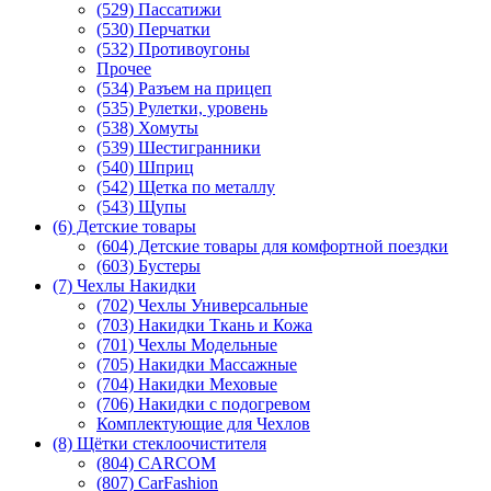
(529) Пассатижи
(530) Перчатки
(532) Противоугоны
Прочее
(534) Разъем на прицеп
(535) Рулетки, уровень
(538) Хомуты
(539) Шестигранники
(540) Шприц
(542) Щетка по металлу
(543) Щупы
(6) Детские товары
(604) Детские товары для комфортной поездки
(603) Бустеры
(7) Чехлы Накидки
(702) Чехлы Универсальные
(703) Накидки Ткань и Кожа
(701) Чехлы Модельные
(705) Накидки Массажные
(704) Накидки Меховые
(706) Накидки с подогревом
Комплектующие для Чехлов
(8) Щётки стеклоочистителя
(804) CARCOM
(807) CarFashion