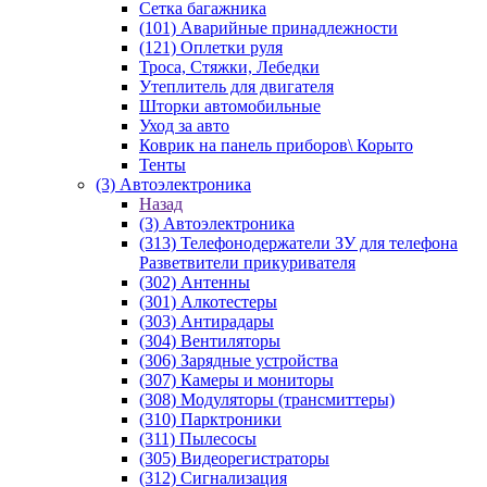
Сетка багажника
(101) Аварийные принадлежности
(121) Оплетки руля
Троса, Стяжки, Лебедки
Утеплитель для двигателя
Шторки автомобильные
Уход за авто
Коврик на панель приборов\ Корыто
Тенты
(3) Автоэлектроника
Назад
(3) Автоэлектроника
(313) Телефонодержатели ЗУ для телефона
Разветвители прикуривателя
(302) Антенны
(301) Алкотестеры
(303) Антирадары
(304) Вентиляторы
(306) Зарядные устройства
(307) Камеры и мониторы
(308) Модуляторы (трансмиттеры)
(310) Парктроники
(311) Пылесосы
(305) Видеорегистраторы
(312) Сигнализация