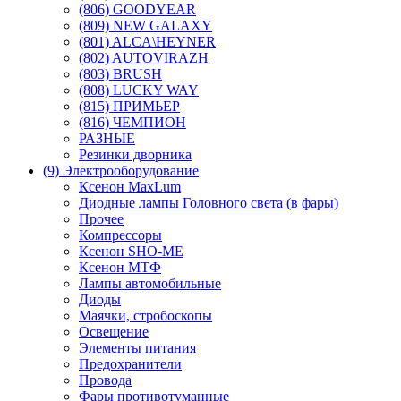
(806) GOODYEAR
(809) NEW GALAXY
(801) ALCA\HEYNER
(802) AUTOVIRAZH
(803) BRUSH
(808) LUCKY WAY
(815) ПРИМЬЕР
(816) ЧЕМПИОН
РАЗНЫЕ
Резинки дворника
(9) Электрооборудование
Ксенон MaxLum
Диодные лампы Головного света (в фары)
Прочее
Компрессоры
Ксенон SHO-ME
Ксенон МТФ
Лампы автомобильные
Диоды
Маячки, стробоскопы
Освещение
Элементы питания
Предохранители
Провода
Фары противотуманные