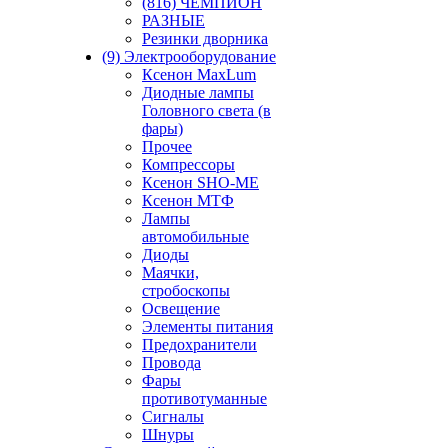
(816) ЧЕМПИОН
РАЗНЫЕ
Резинки дворника
(9) Электрооборудование
Ксенон MaxLum
Диодные лампы
Головного света (в
фары)
Прочее
Компрессоры
Ксенон SHO-ME
Ксенон МТФ
Лампы
автомобильные
Диоды
Маячки,
стробоскопы
Освещение
Элементы питания
Предохранители
Провода
Фары
противотуманные
Сигналы
Шнуры