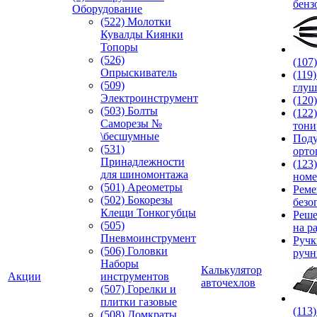
бенз
Оборудование
(522) Молотки
Кувалды Киянки
Топоры
(526)
(107
Опрыскиватель
(119
(509)
глуш
Электроинструмент
(120
(503) Болты
(122
Саморезы №
тони
\бесшумные
Под
(531)
орто
Принадлежности
(123
для шиномонтажа
номе
(501) Ареометры
Реме
(502) Бокорезы
безо
Клещи Тонкогубцы
Реше
(505)
на р
Пневмоинструмент
Руч
(506) Головки
ручн
Наборы
Калькулятор
Акции
инструментов
авточехлов
(507) Горелки и
плитки газовые
(113
(508) Домкраты