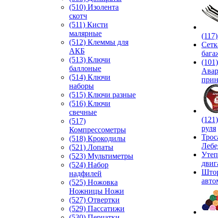
(510) Изолента
скотч
(511) Кисти
малярные
(117
(512) Клеммы для
Сетк
АКБ
бага
(513) Ключи
(101)
баллоные
Ава
(514) Ключи
прин
наборы
(515) Ключи разные
(516) Ключи
свечные
(121
(517)
руля
Компрессометры
Трос
(518) Крокодилы
Лебе
(521) Лопаты
Утеп
(523) Мультиметры
двиг
(524) Набор
Што
надфилей
авто
(525) Ножовка
Ножницы Ножи
(527) Отвертки
(529) Пассатижи
(530) Перчатки