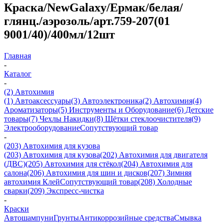
Краска/NewGalaxy/Ермак/белая/
глянц./аэрозоль/арт.759-207(01
9001/40)/400мл/12шт
Главная
-
Каталог
-
(2) Автохимия
(1) Автоаксессуары
(3) Автоэлектроника
(2) Автохимия
(4)
Ароматизаторы
(5) Инструменты и Оборудование
(6) Детские
товары
(7) Чехлы Накидки
(8) Щётки стеклоочистителя
(9)
Электрооборудование
Сопутствующий товар
-
(203) Автохимия для кузова
(203) Автохимия для кузова
(202) Автохимия для двигателя
(ДВС)
(205) Автохимия для стёкол
(204) Автохимия для
салона
(206) Автохимия для шин и дисков
(207) Зимняя
автохимия
Клей
Сопутствующий товар
(208) Холодные
сварки
(209) Экспреcс-чистка
-
Краски
Автошампуни
Грунты
Антикоррозийные средства
Смывка