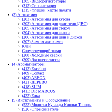
(305) Видеорегистраторы
(312) Сигнализация
(315) Флешки, карты памяти
(2) Автохимия
(203) Автохимия для кузова
(202) Автохимия для двигателя (ДВС)
(205) Автохимия для стёкол
(204) Автохимия для салона
(206) Автохимия для шин и дисков
(207) Зимняя автохимия
Клей
Сопутствующий товар
(208) Холодные сварки
(209) Экспреcс-чистка
(4) Ароматизаторы
(412) Excellent
(409) Contact
(403) AREON
(421) ДЕРЕВО
(418) SLIM
(411) DR MARCUS
(422) Елка
(5) Инструменты и Оборудование
(522) Молотки Кувалды Киянки Топоры
(526) Опрыскиватель