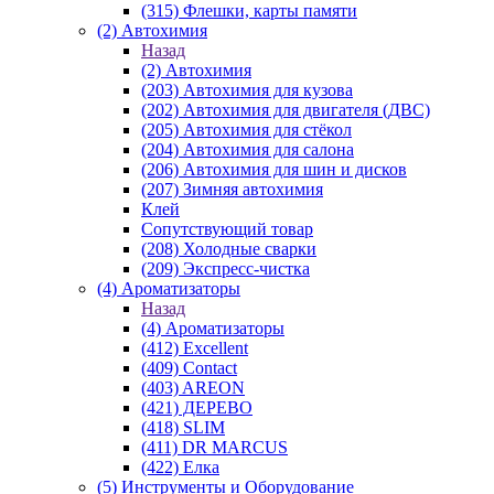
(315) Флешки, карты памяти
(2) Автохимия
Назад
(2) Автохимия
(203) Автохимия для кузова
(202) Автохимия для двигателя (ДВС)
(205) Автохимия для стёкол
(204) Автохимия для салона
(206) Автохимия для шин и дисков
(207) Зимняя автохимия
Клей
Сопутствующий товар
(208) Холодные сварки
(209) Экспреcс-чистка
(4) Ароматизаторы
Назад
(4) Ароматизаторы
(412) Excellent
(409) Contact
(403) AREON
(421) ДЕРЕВО
(418) SLIM
(411) DR MARCUS
(422) Елка
(5) Инструменты и Оборудование