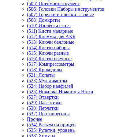
(505) Пневмоинструмент
(506) Головки Наборы инструментов
(507) Горелки и плитки газовые
(508) Домкраты
(510) Изолента скотч
(511) Кисти малярные
(512) Клеммы для АКБ
(513) Ключи баллоные
(514) Ключи наборы
(515) Ключи разные
(516) Ключи свечные
(517) Компрессометры
(518) Крокодилы
(521) Лопаты
(523) Мультиметры
(524) Набор надфилей
(525) Ножовка Ножницы Ножи
(527) Отвертки
(529) Пассатижи
(530) Перчатки
(532) Противоугоны
Прочее
(534) Разъем на прицеп
(535) Рулетки, уровень
(538) Хомуты