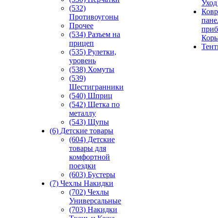
Уход
(532)
Ковр
Противоугоны
пане
Прочее
приб
(534) Разъем на
Кор
прицеп
Тен
(535) Рулетки,
уровень
(538) Хомуты
(539)
Шестигранники
(540) Шприц
(542) Щетка по
металлу
(543) Щупы
(6) Детские товары
(604) Детские
товары для
комфортной
поездки
(603) Бустеры
(7) Чехлы Накидки
(702) Чехлы
Универсальные
(703) Накидки