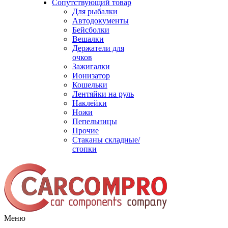
Сопутствующий товар
Для рыбалки
Автодокументы
Бейсболки
Вешалки
Держатели для
очков
Зажигалки
Ионизатор
Кошельки
Лентяйки на руль
Наклейки
Ножи
Пепельницы
Прочие
Стаканы складные/
стопки
Меню