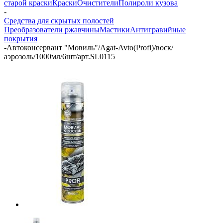
старой краски
Краски
Очистители
Полироли кузова
-
Средства для скрытых полостей
Преобразователи ржавчины
Мастики
Антигравийные
покрытия
-
Автоконсервант "Мовиль"/Agat-Avto(Profi)/воск/
аэрозоль/1000мл/6шт/арт.SL0115