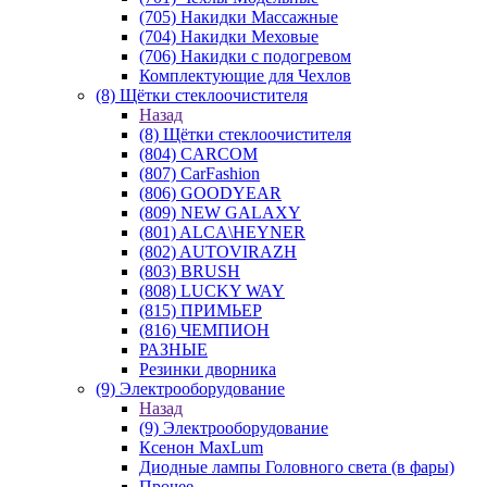
(705) Накидки Массажные
(704) Накидки Меховые
(706) Накидки с подогревом
Комплектующие для Чехлов
(8) Щётки стеклоочистителя
Назад
(8) Щётки стеклоочистителя
(804) CARCOM
(807) CarFashion
(806) GOODYEAR
(809) NEW GALAXY
(801) ALCA\HEYNER
(802) AUTOVIRAZH
(803) BRUSH
(808) LUCKY WAY
(815) ПРИМЬЕР
(816) ЧЕМПИОН
РАЗНЫЕ
Резинки дворника
(9) Электрооборудование
Назад
(9) Электрооборудование
Ксенон MaxLum
Диодные лампы Головного света (в фары)
Прочее