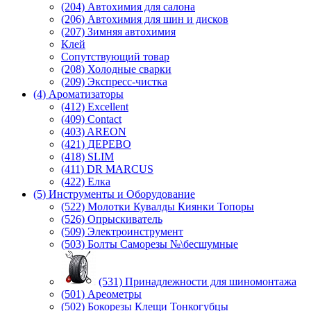
(204) Автохимия для салона
(206) Автохимия для шин и дисков
(207) Зимняя автохимия
Клей
Сопутствующий товар
(208) Холодные сварки
(209) Экспреcс-чистка
(4) Ароматизаторы
(412) Excellent
(409) Contact
(403) AREON
(421) ДЕРЕВО
(418) SLIM
(411) DR MARCUS
(422) Елка
(5) Инструменты и Оборудование
(522) Молотки Кувалды Киянки Топоры
(526) Опрыскиватель
(509) Электроинструмент
(503) Болты Саморезы №\бесшумные
(531) Принадлежности для шиномонтажа
(501) Ареометры
(502) Бокорезы Клещи Тонкогубцы