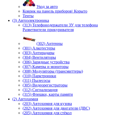
Уход за авто
Коврик на панель приборов\ Корыто
Тенты
(3) Автоэлектроника
(313) Телефонодержатели ЗУ для телефона
Разветвители прикуривателя
(302) Антенны
(301) Алкотестеры
(303) Антирадары
(304) Вентиляторы
(306) Зарядные устройства
(307) Камеры и мониторы
(308) Модуляторы (трансмиттеры)
(310) Парктроники
(311) Пылесосы
(305) Видеорегистраторы
(312) Сигнализация
(315) Флешки, карты памяти
(2) Автохимия
(203) Автохимия для кузова
(202) Автохимия для двигателя (ДВС)
(205) Автохимия для стёкол