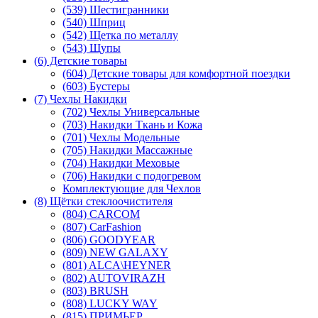
(539) Шестигранники
(540) Шприц
(542) Щетка по металлу
(543) Щупы
(6) Детские товары
(604) Детские товары для комфортной поездки
(603) Бустеры
(7) Чехлы Накидки
(702) Чехлы Универсальные
(703) Накидки Ткань и Кожа
(701) Чехлы Модельные
(705) Накидки Массажные
(704) Накидки Меховые
(706) Накидки с подогревом
Комплектующие для Чехлов
(8) Щётки стеклоочистителя
(804) CARCOM
(807) CarFashion
(806) GOODYEAR
(809) NEW GALAXY
(801) ALCA\HEYNER
(802) AUTOVIRAZH
(803) BRUSH
(808) LUCKY WAY
(815) ПРИМЬЕР