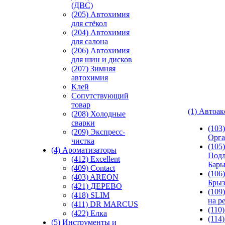
(ДВС)
(205) Автохимия
для стёкол
(204) Автохимия
для салона
(206) Автохимия
для шин и дисков
(207) Зимняя
автохимия
Клей
Сопутствующий
товар
(1) Автоа
(208) Холодные
сварки
(103
(209) Экспреcс-
Орга
чистка
(105)
(4) Ароматизаторы
Подл
(412) Excellent
Бар
(409) Contact
(106)
(403) AREON
Брыз
(421) ДЕРЕВО
(109
(418) SLIM
на р
(411) DR MARCUS
(110
(422) Елка
(114
(5) Инструменты и