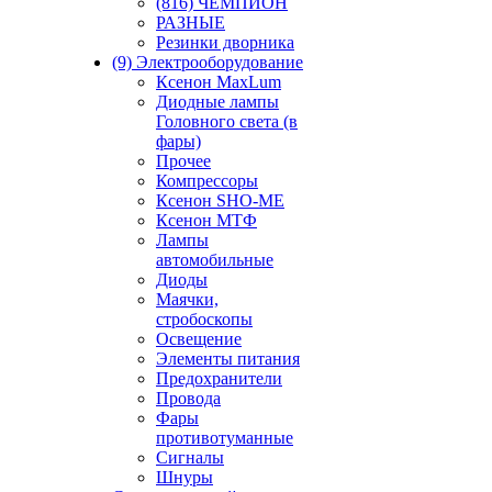
(816) ЧЕМПИОН
РАЗНЫЕ
Резинки дворника
(9) Электрооборудование
Ксенон MaxLum
Диодные лампы
Головного света (в
фары)
Прочее
Компрессоры
Ксенон SHO-ME
Ксенон МТФ
Лампы
автомобильные
Диоды
Маячки,
стробоскопы
Освещение
Элементы питания
Предохранители
Провода
Фары
противотуманные
Сигналы
Шнуры