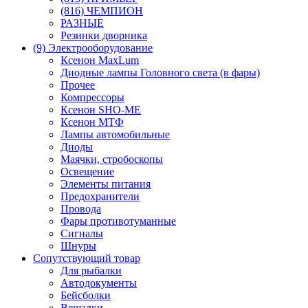
(816) ЧЕМПИОН
РАЗНЫЕ
Резинки дворника
(9) Электрооборудование
Ксенон MaxLum
Диодные лампы Головного света (в фары)
Прочее
Компрессоры
Ксенон SHO-ME
Ксенон МТФ
Лампы автомобильные
Диоды
Маячки, стробоскопы
Освещение
Элементы питания
Предохранители
Провода
Фары противотуманные
Сигналы
Шнуры
Сопутствующий товар
Для рыбалки
Автодокументы
Бейсболки
Вешалки