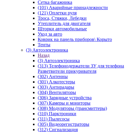
Сетка багажника
(101) Аварийные принадлежности
(121) Оплетки руля
Троса, Стяжки, Лебедки
Утеплитель для двигателя
Шторки автомобильные
Уход за авто
Коврик на панель приборов\ Корыто
Тенты
(3) Автоэлектроника
Назад
(3) Автоэлектроника
(313) Телефонодержатели ЗУ для телефона
Разветвители прикуривателя
(302) Антенны
(301) Алкотестеры
(303) Антирадары
(304) Вентиляторы
(306) Зарядные устройства
(307) Камеры и мониторы
(308) Модуляторы (трансмиттеры)
(310) Парктроники
(311) Пылесосы
(305) Видеорегистраторы
(312) Сигнализация