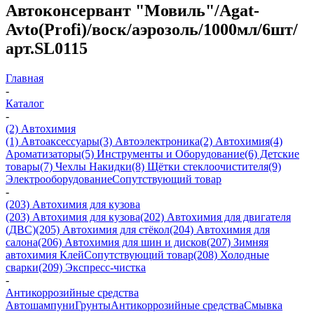
Автоконсервант "Мовиль"/Agat-
Avto(Profi)/воск/аэрозоль/1000мл/6шт/
арт.SL0115
Главная
-
Каталог
-
(2) Автохимия
(1) Автоаксессуары
(3) Автоэлектроника
(2) Автохимия
(4)
Ароматизаторы
(5) Инструменты и Оборудование
(6) Детские
товары
(7) Чехлы Накидки
(8) Щётки стеклоочистителя
(9)
Электрооборудование
Сопутствующий товар
-
(203) Автохимия для кузова
(203) Автохимия для кузова
(202) Автохимия для двигателя
(ДВС)
(205) Автохимия для стёкол
(204) Автохимия для
салона
(206) Автохимия для шин и дисков
(207) Зимняя
автохимия
Клей
Сопутствующий товар
(208) Холодные
сварки
(209) Экспреcс-чистка
-
Антикоррозийные средства
Автошампуни
Грунты
Антикоррозийные средства
Смывка