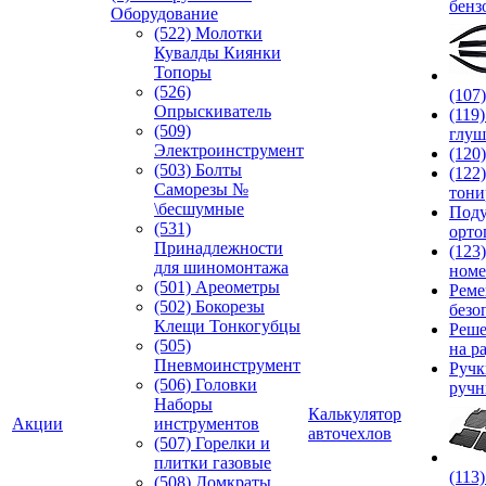
бенз
Оборудование
(522) Молотки
Кувалды Киянки
Топоры
(526)
(107
Опрыскиватель
(119
(509)
глуш
Электроинструмент
(120
(503) Болты
(122
Саморезы №
тони
\бесшумные
Под
(531)
орто
Принадлежности
(123
для шиномонтажа
номе
(501) Ареометры
Реме
(502) Бокорезы
безо
Клещи Тонкогубцы
Реше
(505)
на р
Пневмоинструмент
Руч
(506) Головки
ручн
Наборы
Калькулятор
Акции
инструментов
авточехлов
(507) Горелки и
плитки газовые
(113
(508) Домкраты