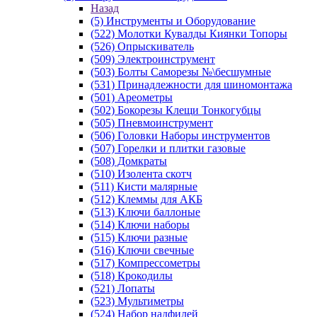
Назад
(5) Инструменты и Оборудование
(522) Молотки Кувалды Киянки Топоры
(526) Опрыскиватель
(509) Электроинструмент
(503) Болты Саморезы №\бесшумные
(531) Принадлежности для шиномонтажа
(501) Ареометры
(502) Бокорезы Клещи Тонкогубцы
(505) Пневмоинструмент
(506) Головки Наборы инструментов
(507) Горелки и плитки газовые
(508) Домкраты
(510) Изолента скотч
(511) Кисти малярные
(512) Клеммы для АКБ
(513) Ключи баллоные
(514) Ключи наборы
(515) Ключи разные
(516) Ключи свечные
(517) Компрессометры
(518) Крокодилы
(521) Лопаты
(523) Мультиметры
(524) Набор надфилей