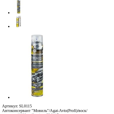
Артикул:
SL0115
Автоконсервант "Мовиль"/Agat-Avto(Profi)/воск/