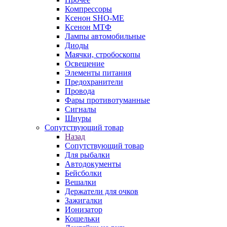
Компрессоры
Ксенон SHO-ME
Ксенон МТФ
Лампы автомобильные
Диоды
Маячки, стробоскопы
Освещение
Элементы питания
Предохранители
Провода
Фары противотуманные
Сигналы
Шнуры
Сопутствующий товар
Назад
Сопутствующий товар
Для рыбалки
Автодокументы
Бейсболки
Вешалки
Держатели для очков
Зажигалки
Ионизатор
Кошельки