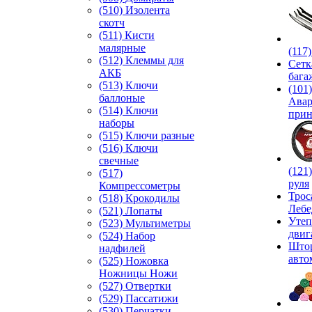
(510) Изолента
скотч
(511) Кисти
малярные
(117
(512) Клеммы для
Сетк
АКБ
бага
(513) Ключи
(101)
баллоные
Ава
(514) Ключи
прин
наборы
(515) Ключи разные
(516) Ключи
свечные
(121
(517)
руля
Компрессометры
Трос
(518) Крокодилы
Лебе
(521) Лопаты
Утеп
(523) Мультиметры
двиг
(524) Набор
Што
надфилей
авто
(525) Ножовка
Ножницы Ножи
(527) Отвертки
(529) Пассатижи
(530) Перчатки