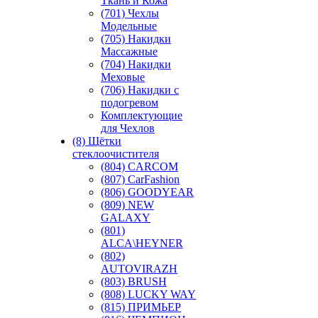
Ткань и Кожа
(701) Чехлы
Модельные
(705) Накидки
Массажные
(704) Накидки
Меховые
(706) Накидки с
подогревом
Комплектующие
для Чехлов
(8) Щётки
стеклоочистителя
(804) CARCOM
(807) CarFashion
(806) GOODYEAR
(809) NEW
GALAXY
(801)
ALCA\HEYNER
(802)
AUTOVIRAZH
(803) BRUSH
(808) LUCKY WAY
(815) ПРИМЬЕР