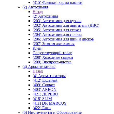
(315) Флешки, карты памяти
(2) Автохимия
Назад
(2) Автохимия
(203) Автохимия для кузова
(202) Автохимия для двигателя (ДВС)
(205) Автохимия для стёкол
(204) Автохимия для салона
(206) Автохимия для шин и дисков
(207) Зимняя автохимия
Клей
Сопутствующий товар
(208) Холодные сварки
(209) Экспреcс-чистка
(4) Ароматизаторы
Назад
(4) Ароматизаторы
(412) Excellent
(409) Contact
(403) AREON
(421) ДЕРЕВО
(418) SLIM
(411) DR MARCUS
(422) Елка
(5) Инструменты и Оборудование