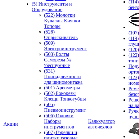
(114
(5) Инструменты и
бенз
Оборудование
(522) Молотки
Кувалды Киянки
Топоры
(526)
(107
Опрыскиватель
(119
(509)
глуш
Электроинструмент
(120
(503) Болты
(122
Саморезы №
тони
\бесшумные
Под
(531)
орто
Принадлежности
(123
для шиномонтажа
номе
(501) Ареометры
Реме
(502) Бокорезы
безо
Клещи Тонкогубцы
Реше
(505)
на р
Пневмоинструмент
Руч
(506) Головки
ручн
Наборы
Калькулятор
Акции
инструментов
авточехлов
(507) Горелки и
плитки газовые