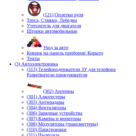
(121) Оплетки руля
Троса, Стяжки, Лебедки
Утеплитель для двигателя
Шторки автомобильные
Уход за авто
Коврик на панель приборов\ Корыто
Тенты
(3) Автоэлектроника
(313) Телефонодержатели ЗУ для телефона
Разветвители прикуривателя
(302) Антенны
(301) Алкотестеры
(303) Антирадары
(304) Вентиляторы
(306) Зарядные устройства
(307) Камеры и мониторы
(308) Модуляторы (трансмиттеры)
(310) Парктроники
(311) Пылесосы