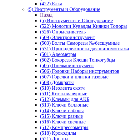
(422) Елка
(5) Инструменты и Оборудование
Назад
(5) Инструменты и Оборудование
(522) Молотки Кувалды Киянки Топоры
(526) Опрыскиватель
(509) Электроинструмент
(503) Болты Саморезы №\бесшумные
(531) Принадлежности для шиномонтажа
(501) Ареометры
(502) Бокорезы Клещи Тонкогубцы
(505) Пневмоинструмент
(506) Головки Наборы инструментов
(507) Горелки и плитки газовые
(508) Домкраты
(510) Изолента скотч
(511) Кисти малярные
(512) Клеммы для АКБ
(513) Ключи баллоные
(514) Ключи наборы
(515) Ключи разные
(516) Ключи свечные
(517) Компрессометры
(518) Крокодилы
(521) Лопаты