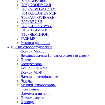
(807) CarFashion
(806) GOODYEAR
(809) NEW GALAXY
(801) ALCA\HEYNER
(802) AUTOVIRAZH
(803) BRUSH
(808) LUCKY WAY
(815) ПРИМЬЕР
(816) ЧЕМПИОН
РАЗНЫЕ
Резинки дворника
(9) Электрооборудование
Ксенон MaxLum
Диодные лампы Головного света (в фары)
Прочее
Компрессоры
Ксенон SHO-ME
Ксенон МТФ
Лампы автомобильные
Диоды
Маячки, стробоскопы
Освещение
Элементы питания
Предохранители
Провода