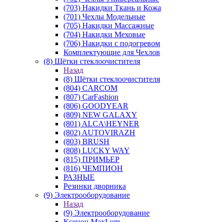
(703) Накидки Ткань и Кожа
(701) Чехлы Модельные
(705) Накидки Массажные
(704) Накидки Меховые
(706) Накидки с подогревом
Комплектующие для Чехлов
(8) Щётки стеклоочистителя
Назад
(8) Щётки стеклоочистителя
(804) CARCOM
(807) CarFashion
(806) GOODYEAR
(809) NEW GALAXY
(801) ALCA\HEYNER
(802) AUTOVIRAZH
(803) BRUSH
(808) LUCKY WAY
(815) ПРИМЬЕР
(816) ЧЕМПИОН
РАЗНЫЕ
Резинки дворника
(9) Электрооборудование
Назад
(9) Электрооборудование
Ксенон MaxLum