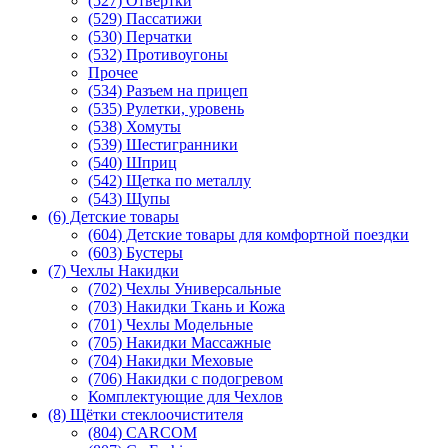
(527) Отвертки
(529) Пассатижи
(530) Перчатки
(532) Противоугоны
Прочее
(534) Разъем на прицеп
(535) Рулетки, уровень
(538) Хомуты
(539) Шестигранники
(540) Шприц
(542) Щетка по металлу
(543) Щупы
(6) Детские товары
(604) Детские товары для комфортной поездки
(603) Бустеры
(7) Чехлы Накидки
(702) Чехлы Универсальные
(703) Накидки Ткань и Кожа
(701) Чехлы Модельные
(705) Накидки Массажные
(704) Накидки Меховые
(706) Накидки с подогревом
Комплектующие для Чехлов
(8) Щётки стеклоочистителя
(804) CARCOM