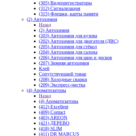
(305) Видеорегистраторы
(312) Сигнализация
(315) Флешки, карты памяти
(2) Автохимия
Назад
(2) Автохимия
(203) Автохимия для кузова
(202) Автохимия для двигателя (ДВС)
(205) Автохимия для стёкол
(204) Автохимия для салона
(206) Автохимия для шин и дисков
(207) Зимняя автохимия
Клей
Сопутствующий товар
(208) Холодные сварки
(209) Экспреcс-чистка
(4) Ароматизаторы
Назад
(4) Ароматизаторы
(412) Excellent
(409) Contact
(403) AREON
(421) ДЕРЕВО
(418) SLIM
(411) DR MARCUS