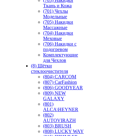
(703) Накидки
Ткань и Кожа
(701) Чехлы
Модельные
(705) Накидки
Массажные
(704) Накидки
Меховые
(706) Накидки с
подогревом
Комплектующие
для Чехлов
(8) Щётки
стеклоочистителя
(804) CARCOM
(807) CarFashion
(806) GOODYEAR
(809) NEW
GALAXY
(801)
ALCA\HEYNER
(802)
AUTOVIRAZH
(803) BRUSH
(808) LUCKY WAY