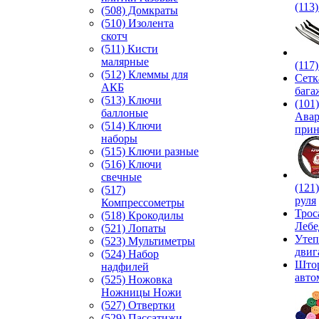
(113
(508) Домкраты
(510) Изолента
скотч
(511) Кисти
малярные
(117
(512) Клеммы для
Сетк
АКБ
бага
(513) Ключи
(101)
баллоные
Ава
(514) Ключи
прин
наборы
(515) Ключи разные
(516) Ключи
свечные
(121
(517)
руля
Компрессометры
Трос
(518) Крокодилы
Лебе
(521) Лопаты
Утеп
(523) Мультиметры
двиг
(524) Набор
Што
надфилей
авто
(525) Ножовка
Ножницы Ножи
(527) Отвертки
(529) Пассатижи