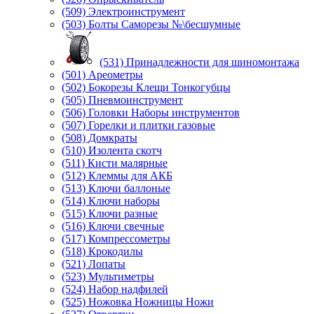
(509) Электроинструмент
(503) Болты Саморезы №\бесшумные
(531) Принадлежности для шиномонтажа
(501) Ареометры
(502) Бокорезы Клещи Тонкогубцы
(505) Пневмоинструмент
(506) Головки Наборы инструментов
(507) Горелки и плитки газовые
(508) Домкраты
(510) Изолента скотч
(511) Кисти малярные
(512) Клеммы для АКБ
(513) Ключи баллоные
(514) Ключи наборы
(515) Ключи разные
(516) Ключи свечные
(517) Компрессометры
(518) Крокодилы
(521) Лопаты
(523) Мультиметры
(524) Набор надфилей
(525) Ножовка Ножницы Ножи