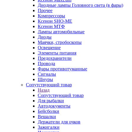
Диодные лампы Головного света (в фары)
Прочее
Компрессоры
Ксенон SHO-ME
Ксенон МТФ
Лампы автомобильные
Диоды
Маячки, стробоскопы
Освещение
Элементы питания
Предохранители
Провода
Фары противотуманные
Сигналы
Шнуры
Сопутствующий товар
Назад
Сопутствующий товар
Для рыбалки
Автодокументы
Бейсболки
Вешалки
Держатели для очков
Зажигалки