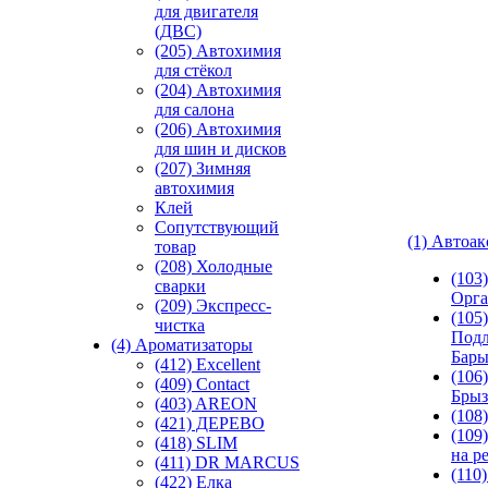
для двигателя
(ДВС)
(205) Автохимия
для стёкол
(204) Автохимия
для салона
(206) Автохимия
для шин и дисков
(207) Зимняя
автохимия
Клей
Сопутствующий
(1) Автоа
товар
(208) Холодные
(103
сварки
Орга
(209) Экспреcс-
(105)
чистка
Подл
(4) Ароматизаторы
Бар
(412) Excellent
(106)
(409) Contact
Брыз
(403) AREON
(108
(421) ДЕРЕВО
(109
(418) SLIM
на р
(411) DR MARCUS
(110
(422) Елка