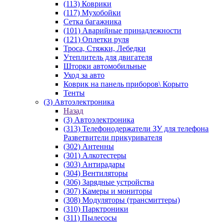
(113) Коврики
(117) Мухобойки
Сетка багажника
(101) Аварийные принадлежности
(121) Оплетки руля
Троса, Стяжки, Лебедки
Утеплитель для двигателя
Шторки автомобильные
Уход за авто
Коврик на панель приборов\ Корыто
Тенты
(3) Автоэлектроника
Назад
(3) Автоэлектроника
(313) Телефонодержатели ЗУ для телефона
Разветвители прикуривателя
(302) Антенны
(301) Алкотестеры
(303) Антирадары
(304) Вентиляторы
(306) Зарядные устройства
(307) Камеры и мониторы
(308) Модуляторы (трансмиттеры)
(310) Парктроники
(311) Пылесосы