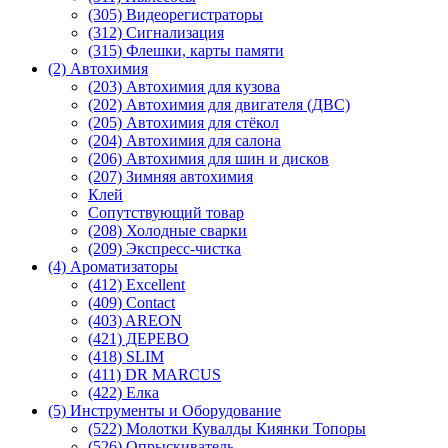
(305) Видеорегистраторы
(312) Сигнализация
(315) Флешки, карты памяти
(2) Автохимия
(203) Автохимия для кузова
(202) Автохимия для двигателя (ДВС)
(205) Автохимия для стёкол
(204) Автохимия для салона
(206) Автохимия для шин и дисков
(207) Зимняя автохимия
Клей
Сопутствующий товар
(208) Холодные сварки
(209) Экспреcс-чистка
(4) Ароматизаторы
(412) Excellent
(409) Contact
(403) AREON
(421) ДЕРЕВО
(418) SLIM
(411) DR MARCUS
(422) Елка
(5) Инструменты и Оборудование
(522) Молотки Кувалды Киянки Топоры
(526) Опрыскиватель