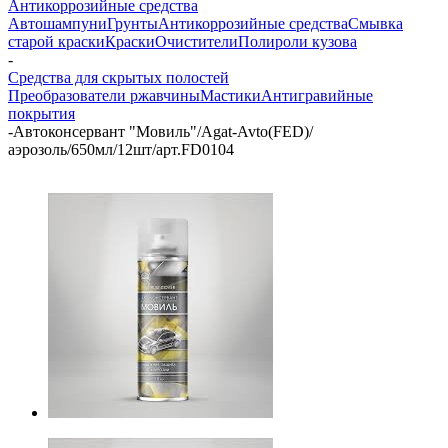
Антикоррозийные средства
Автошампуни
Грунты
Антикоррозийные средства
Смывка
старой краски
Краски
Очистители
Полироли кузова
-
Средства для скрытых полостей
Преобразователи ржавчины
Мастики
Антигравийные
покрытия
-
Автоконсервант "Мовиль"/Agat-Avto(FED)/
аэрозоль/650мл/12шт/арт.FD0104