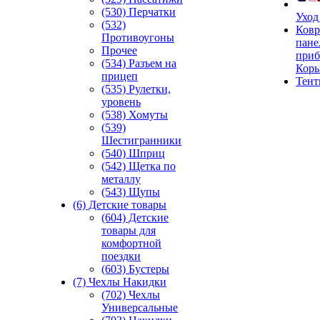
(530) Перчатки
Уход
(532)
Ковр
Противоугоны
пане
Прочее
приб
(534) Разъем на
Кор
прицеп
Тен
(535) Рулетки,
уровень
(538) Хомуты
(539)
Шестигранники
(540) Шприц
(542) Щетка по
металлу
(543) Щупы
(6) Детские товары
(604) Детские
товары для
комфортной
поездки
(603) Бустеры
(7) Чехлы Накидки
(702) Чехлы
Универсальные