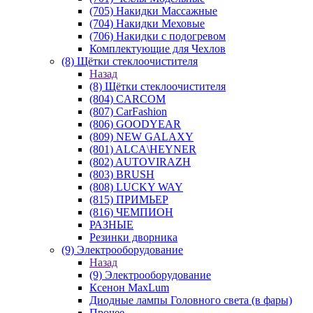
(705) Накидки Массажные
(704) Накидки Меховые
(706) Накидки с подогревом
Комплектующие для Чехлов
(8) Щётки стеклоочистителя
Назад
(8) Щётки стеклоочистителя
(804) CARCOM
(807) CarFashion
(806) GOODYEAR
(809) NEW GALAXY
(801) ALCA\HEYNER
(802) AUTOVIRAZH
(803) BRUSH
(808) LUCKY WAY
(815) ПРИМЬЕР
(816) ЧЕМПИОН
РАЗНЫЕ
Резинки дворника
(9) Электрооборудование
Назад
(9) Электрооборудование
Ксенон MaxLum
Диодные лампы Головного света (в фары)
Прочее