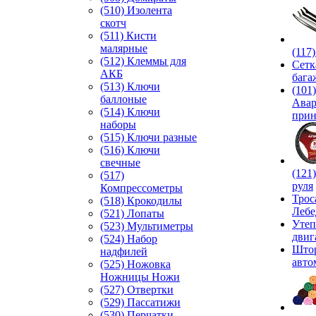
(510) Изолента
скотч
(511) Кисти
малярные
(117
(512) Клеммы для
Сетк
АКБ
бага
(513) Ключи
(101)
баллоные
Ава
(514) Ключи
прин
наборы
(515) Ключи разные
(516) Ключи
свечные
(121
(517)
руля
Компрессометры
Трос
(518) Крокодилы
Лебе
(521) Лопаты
Утеп
(523) Мультиметры
двиг
(524) Набор
Што
надфилей
авто
(525) Ножовка
Ножницы Ножи
(527) Отвертки
(529) Пассатижи
(530) Перчатки