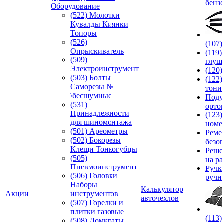
бенз
Оборудование
(522) Молотки
Кувалды Киянки
Топоры
(526)
(107
Опрыскиватель
(119
(509)
глуш
Электроинструмент
(120
(503) Болты
(122
Саморезы №
тони
\бесшумные
Под
(531)
орто
Принадлежности
(123
для шиномонтажа
номе
(501) Ареометры
Реме
(502) Бокорезы
безо
Клещи Тонкогубцы
Реше
(505)
на р
Пневмоинструмент
Руч
(506) Головки
ручн
Наборы
Калькулятор
Акции
инструментов
авточехлов
(507) Горелки и
плитки газовые
(113
(508) Домкраты