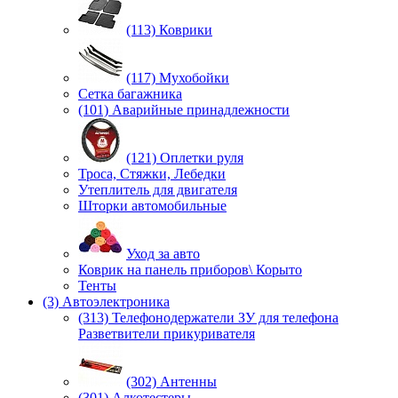
(113) Коврики
(117) Мухобойки
Сетка багажника
(101) Аварийные принадлежности
(121) Оплетки руля
Троса, Стяжки, Лебедки
Утеплитель для двигателя
Шторки автомобильные
Уход за авто
Коврик на панель приборов\ Корыто
Тенты
(3) Автоэлектроника
(313) Телефонодержатели ЗУ для телефона
Разветвители прикуривателя
(302) Антенны
(301) Алкотестеры