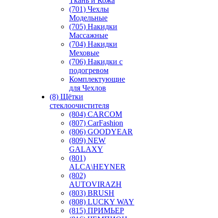
Ткань и Кожа
(701) Чехлы
Модельные
(705) Накидки
Массажные
(704) Накидки
Меховые
(706) Накидки с
подогревом
Комплектующие
для Чехлов
(8) Щётки
стеклоочистителя
(804) CARCOM
(807) CarFashion
(806) GOODYEAR
(809) NEW
GALAXY
(801)
ALCA\HEYNER
(802)
AUTOVIRAZH
(803) BRUSH
(808) LUCKY WAY
(815) ПРИМЬЕР