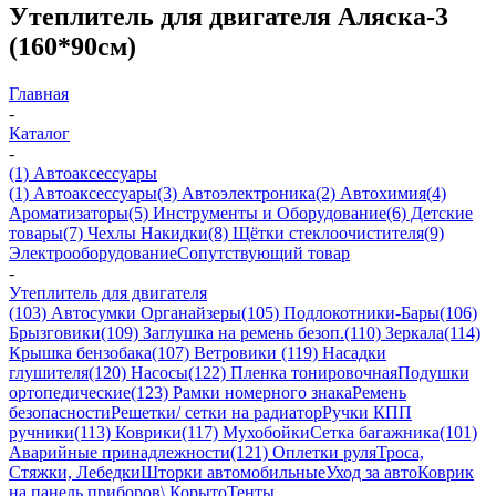
Утеплитель для двигателя Аляска-3
(160*90см)
Главная
-
Каталог
-
(1) Автоаксессуары
(1) Автоаксессуары
(3) Автоэлектроника
(2) Автохимия
(4)
Ароматизаторы
(5) Инструменты и Оборудование
(6) Детские
товары
(7) Чехлы Накидки
(8) Щётки стеклоочистителя
(9)
Электрооборудование
Сопутствующий товар
-
Утеплитель для двигателя
(103) Автосумки Органайзеры
(105) Подлокотники-Бары
(106)
Брызговики
(109) Заглушка на ремень безоп.
(110) Зеркала
(114)
Крышка бензобака
(107) Ветровики
(119) Насадки
глушителя
(120) Насосы
(122) Пленка тонировочная
Подушки
ортопедические
(123) Рамки номерного знака
Ремень
безопасности
Решетки/ сетки на радиатор
Ручки КПП
ручники
(113) Коврики
(117) Мухобойки
Сетка багажника
(101)
Аварийные принадлежности
(121) Оплетки руля
Троса,
Стяжки, Лебедки
Шторки автомобильные
Уход за авто
Коврик
на панель приборов\ Корыто
Тенты