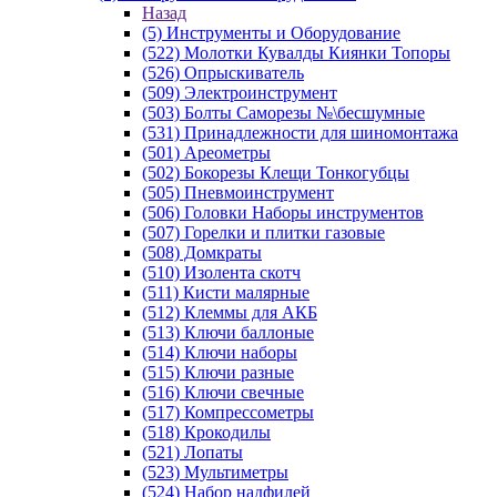
Назад
(5) Инструменты и Оборудование
(522) Молотки Кувалды Киянки Топоры
(526) Опрыскиватель
(509) Электроинструмент
(503) Болты Саморезы №\бесшумные
(531) Принадлежности для шиномонтажа
(501) Ареометры
(502) Бокорезы Клещи Тонкогубцы
(505) Пневмоинструмент
(506) Головки Наборы инструментов
(507) Горелки и плитки газовые
(508) Домкраты
(510) Изолента скотч
(511) Кисти малярные
(512) Клеммы для АКБ
(513) Ключи баллоные
(514) Ключи наборы
(515) Ключи разные
(516) Ключи свечные
(517) Компрессометры
(518) Крокодилы
(521) Лопаты
(523) Мультиметры
(524) Набор надфилей