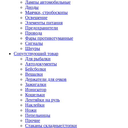
Лампы автомобильные
Диоды
Маячки, стробоскопы
Освещение
Элементы питания
Предохранители
Провода
Фары противотуманные
Сигналы
Шнуры
Сопутствующий товар
Для рыбалки
Автодокументы
Бейсболки
Вешалки
Держатели для очков
Зажигалки
Ионизатор
Кошельки
Лентяйки на руль
Наклейки
Ножи
Пепельницы
Прочие
Стаканы складные/стопки