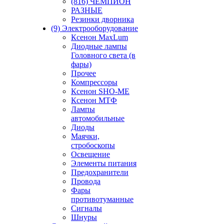
(816) ЧЕМПИОН
РАЗНЫЕ
Резинки дворника
(9) Электрооборудование
Ксенон MaxLum
Диодные лампы
Головного света (в
фары)
Прочее
Компрессоры
Ксенон SHO-ME
Ксенон МТФ
Лампы
автомобильные
Диоды
Маячки,
стробоскопы
Освещение
Элементы питания
Предохранители
Провода
Фары
противотуманные
Сигналы
Шнуры