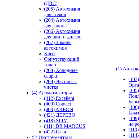
(ДВС)
(205) Автохимия
для стёкол
(204) Автохимия
для салона
(206) Автохимия
для шин и дисков
(207) Зимняя
автохимия
Клей
Сопутствующий
товар
(1) Автоа
(208) Холодные
сварки
(103
(209) Экспреcс-
Орга
чистка
(105)
(4) Ароматизаторы
Подл
(412) Excellent
Бар
(409) Contact
(106)
(403) AREON
Брыз
(421) ДЕРЕВО
(109
(418) SLIM
на р
(411) DR MARCUS
(110
(422) Елка
(114
(5) Инструменты и