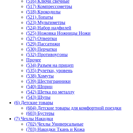
(516) Ключи свечные
(517) Компрессометры
(518) Крокодилы
(521) Лопаты
(523) Мультиметры
(524) Набор надфилей
(525) Ножовка Ножницы Ножи
(527) Отвертки
(529) Пассатижи
(530) Перчатки
(532) Противоугоны
Прочее
(534) Разъем на прицеп
(535) Рулетки, уровень
(538) Хомуты
(539) Шестигранники
(540) Шприц
(542) Щетка по металлу
(543) Щупы
(6) Детские товары
(604) Детские товары для комфортной поездки
(603) Бустеры
(7) Чехлы Накидки
(702) Чехлы Универсальные
(703) Накидки Ткань и Кожа