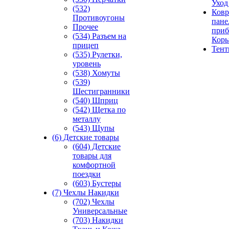
Уход
(532)
Ковр
Противоугоны
пане
Прочее
приб
(534) Разъем на
Кор
прицеп
Тен
(535) Рулетки,
уровень
(538) Хомуты
(539)
Шестигранники
(540) Шприц
(542) Щетка по
металлу
(543) Щупы
(6) Детские товары
(604) Детские
товары для
комфортной
поездки
(603) Бустеры
(7) Чехлы Накидки
(702) Чехлы
Универсальные
(703) Накидки