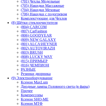
(701) Чехлы Модельные
(705) Накидки Массажные
(704) Накидки Меховые
(706) Накидки с подогревом
Комплектующие для Чехлов
(8) Щётки стеклоочистителя
(804) CARCOM
(807) CarFashion
(806) GOODYEAR
(809) NEW GALAXY
(801) ALCA\HEYNER
(802) AUTOVIRAZH
(803) BRUSH
(808) LUCKY WAY
(815) ПРИМЬЕР
(816) ЧЕМПИОН
РАЗНЫЕ
Резинки дворника
(9) Электрооборудование
Ксенон MaxLum
Диодные лампы Головного света (в фары)
Прочее
Компрессоры
Ксенон SHO-ME
Ксенон МТФ