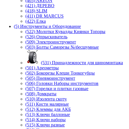
(403) AREON
(421) ДЕРЕВО
(418) SLIM
(411) DR MARCUS
(422) Елка
(5) Инструменты и Оборудование
(522) Молотки Кувалды Киянки Топоры
(526) Опрыскиватель
(509) Электроинструмент
(503) Болты Саморезы №\бесшумные
(531) Принадлежности для шиномонтажа
(501) Ареометры
(502) Бокорезы Клещи Тонкогубцы
(505) Пневмоинструмент
(506) Головки Наборы инструментов
(507) Горелки и плитки газовые
(508) Домкраты
(510) Изолента скотч
(511) Кисти малярные
(512) Клеммы для АКБ
(513) Ключи баллоные
(514) Ключи наборы
(515) Ключи разные