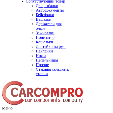
Сопутствующий товар
Для рыбалки
Автодокументы
Бейсболки
Вешалки
Держатели для
очков
Зажигалки
Ионизатор
Кошельки
Лентяйки на руль
Наклейки
Ножи
Пепельницы
Прочие
Стаканы складные/
стопки
Меню