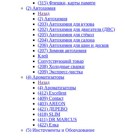
(315) Флешки, карты памяти
(2) Автохимия
Назад
(2) Автохимия
(203) Автохимия для кузова
(202) Автохимия для двигателя (ДВС)
(205) Автохимия для стёкол
(204) Автохимия для салона
(206) Автохимия для шин и дисков
(207) Зимняя автохимия
Клей
Сопутствующий товар
(208) Холодные сварки
(209) Экспреcс-чистка
(4) Ароматизаторы
Назад
(4) Ароматизаторы
(412) Excellent
(409) Contact
(403) AREON
(421) ДЕРЕВО
(418) SLIM
(411) DR MARCUS
(422) Елка
(5) Инструменты и Оборудование