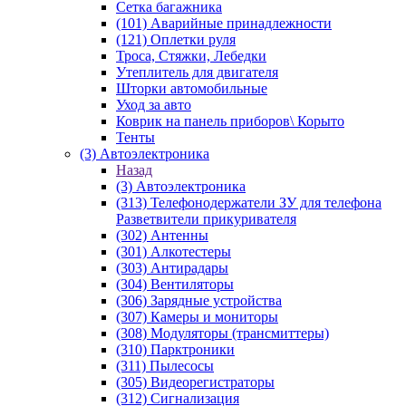
Сетка багажника
(101) Аварийные принадлежности
(121) Оплетки руля
Троса, Стяжки, Лебедки
Утеплитель для двигателя
Шторки автомобильные
Уход за авто
Коврик на панель приборов\ Корыто
Тенты
(3) Автоэлектроника
Назад
(3) Автоэлектроника
(313) Телефонодержатели ЗУ для телефона
Разветвители прикуривателя
(302) Антенны
(301) Алкотестеры
(303) Антирадары
(304) Вентиляторы
(306) Зарядные устройства
(307) Камеры и мониторы
(308) Модуляторы (трансмиттеры)
(310) Парктроники
(311) Пылесосы
(305) Видеорегистраторы
(312) Сигнализация