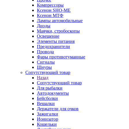
Компрессоры
Ксенон SHO-ME
Ксенон МТФ
Лампы автомобильные
Диоды
Маячки, стробоскопы
Освещение
Элементы питания
Предохранители
Провода
Фары противотуманные
Сигналы
Шнуры
Сопутствующий товар
Назад
Сопутствующий товар
Для рыбалки
Автодокументы
Бейсболки
Вешалки
Держатели для очков
Зажигалки
Ионизатор
Кошельки