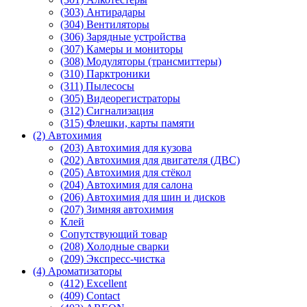
(303) Антирадары
(304) Вентиляторы
(306) Зарядные устройства
(307) Камеры и мониторы
(308) Модуляторы (трансмиттеры)
(310) Парктроники
(311) Пылесосы
(305) Видеорегистраторы
(312) Сигнализация
(315) Флешки, карты памяти
(2) Автохимия
(203) Автохимия для кузова
(202) Автохимия для двигателя (ДВС)
(205) Автохимия для стёкол
(204) Автохимия для салона
(206) Автохимия для шин и дисков
(207) Зимняя автохимия
Клей
Сопутствующий товар
(208) Холодные сварки
(209) Экспреcс-чистка
(4) Ароматизаторы
(412) Excellent
(409) Contact