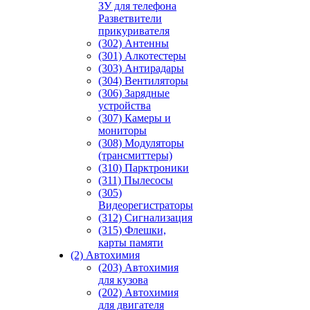
ЗУ для телефона
Разветвители
прикуривателя
(302) Антенны
(301) Алкотестеры
(303) Антирадары
(304) Вентиляторы
(306) Зарядные
устройства
(307) Камеры и
мониторы
(308) Модуляторы
(трансмиттеры)
(310) Парктроники
(311) Пылесосы
(305)
Видеорегистраторы
(312) Сигнализация
(315) Флешки,
карты памяти
(2) Автохимия
(203) Автохимия
для кузова
(202) Автохимия
для двигателя