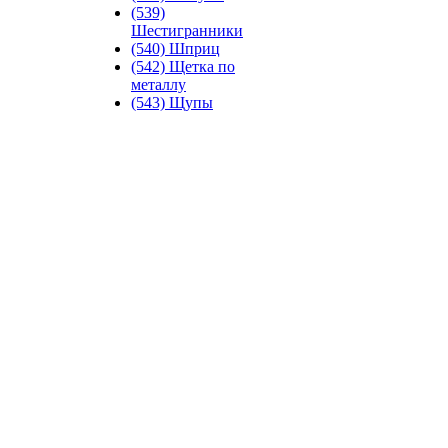
(539)
Шестигранники
(540) Шприц
(542) Щетка по
металлу
(543) Щупы