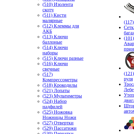
(510) Изолента
скотч
(511) Кисти
малярные
(117
(512) Клеммы для
Сетк
АКБ
бага
(513) Ключи
(101)
баллоные
Ава
(514) Ключи
прин
наборы
(515) Ключи разные
(516) Ключи
свечные
(121
(517)
руля
Компрессометры
Трос
(518) Крокодилы
Лебе
(521) Лопаты
Утеп
(523) Мультиметры
двиг
(524) Набор
Што
надфилей
авто
(525) Ножовка
Ножницы Ножи
(527) Отвертки
(529) Пассатижи
(530) Перчатки