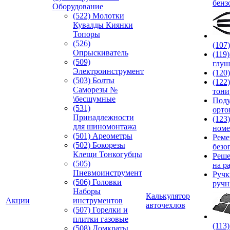
бенз
Оборудование
(522) Молотки
Кувалды Киянки
Топоры
(526)
(107
Опрыскиватель
(119
(509)
глуш
Электроинструмент
(120
(503) Болты
(122
Саморезы №
тони
\бесшумные
Под
(531)
орто
Принадлежности
(123
для шиномонтажа
номе
(501) Ареометры
Реме
(502) Бокорезы
безо
Клещи Тонкогубцы
Реше
(505)
на р
Пневмоинструмент
Руч
(506) Головки
ручн
Наборы
Калькулятор
Акции
инструментов
авточехлов
(507) Горелки и
плитки газовые
(113
(508) Домкраты