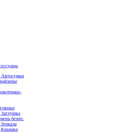
ксессуары
) Автосумки
найзеры
окотники-
ы
говики
) Заглушка
емень безоп.
) Зеркала
) Крышка