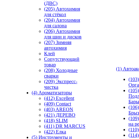
(ДВС)
(205) Автохимия
для стёкол
(204) Автохимия
для салона
(206) Автохимия
для шин и дисков
(207) Зимняя
автохимия
Клей
Сопутствующий
товар
(1) Автоа
(208) Холодные
сварки
(103
(209) Экспреcс-
Орга
чистка
(105)
(4) Ароматизаторы
Подл
(412) Excellent
Бар
(409) Contact
(106)
(403) AREON
Брыз
(421) ДЕРЕВО
(109
(418) SLIM
на р
(411) DR MARCUS
(110
(422) Елка
(114
(5) Инструменты и