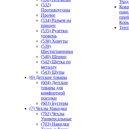
Уход
(532)
Ковр
Противоугоны
пане
Прочее
приб
(534) Разъем на
Кор
прицеп
Тен
(535) Рулетки,
уровень
(538) Хомуты
(539)
Шестигранники
(540) Шприц
(542) Щетка по
металлу
(543) Щупы
(6) Детские товары
(604) Детские
товары для
комфортной
поездки
(603) Бустеры
(7) Чехлы Накидки
(702) Чехлы
Универсальные
(703) Накидки