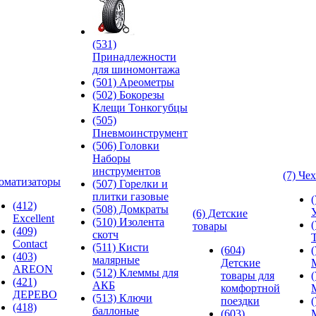
(531)
Принадлежности
для шиномонтажа
(501) Ареометры
(502) Бокорезы
Клещи Тонкогубцы
(505)
Пневмоинструмент
(506) Головки
Наборы
инструментов
(7) Че
оматизаторы
(507) Горелки и
плитки газовые
(412)
(508) Домкраты
(6) Детские
Excellent
(510) Изолента
товары
(409)
скотч
Contact
(511) Кисти
(604)
(403)
малярные
Детские
AREON
(512) Клеммы для
товары для
(421)
АКБ
комфортной
ДЕРЕВО
(513) Ключи
поездки
(418)
баллоные
(603)