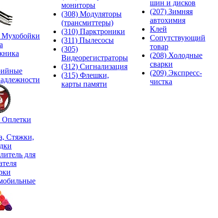
шин и дисков
мониторы
(207) Зимняя
(308) Модуляторы
автохимия
(трансмиттеры)
Клей
(310) Парктроники
) Мухобойки
Сопутствующий
(311) Пылесосы
а
товар
(305)
жника
(208) Холодные
Видеорегистраторы
сварки
(312) Сигнализация
рийные
(209) Экспреcс-
(315) Флешки,
адлежности
чистка
карты памяти
) Оплетки
а, Стяжки,
дки
литель для
ателя
рки
мобильные