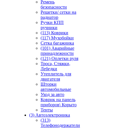
Ремень
безопасности
Решетки/ сетки на
радиатор
Ручки КПП
ручники
(113) Коврики
(117) Мухобойки
Сетка багажника
(101) Аварийные
принадлежности
(121) Оплетки руля
Троса, Стяжки,
Лебедки
Утеплитель для
двигателя
Шторки
автомобильные
Уход за авто
Коврик на панель
приборов\ Корыто
Тенты
(3) Автоэлектроника
(313)
Телефонодержатели