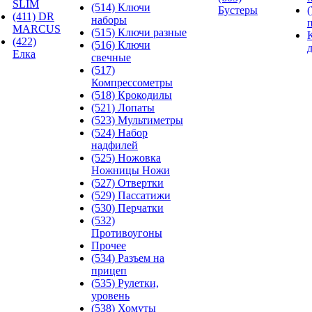
SLIM
(514) Ключи
Бустеры
(411) DR
наборы
MARCUS
(515) Ключи разные
(422)
(516) Ключи
Елка
свечные
(517)
Компрессометры
(518) Крокодилы
(521) Лопаты
(523) Мультиметры
(524) Набор
надфилей
(525) Ножовка
Ножницы Ножи
(527) Отвертки
(529) Пассатижи
(530) Перчатки
(532)
Противоугоны
Прочее
(534) Разъем на
прицеп
(535) Рулетки,
уровень
(538) Хомуты