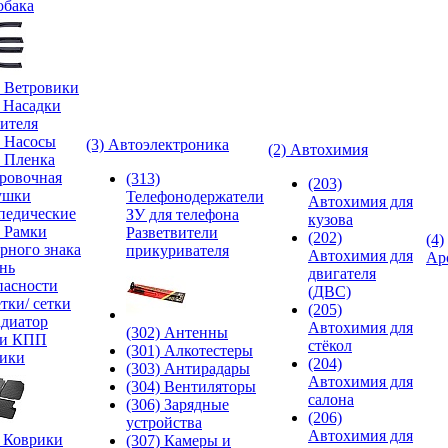
обака
) Ветровики
) Насадки
ителя
) Насосы
(3) Автоэлектроника
(2) Автохимия
) Пленка
ровочная
(313)
(203)
ушки
Телефонодержатели
Автохимия для
педические
ЗУ для телефона
кузова
) Рамки
Разветвители
(202)
(4)
рного знака
прикуривателя
Автохимия для
Ар
нь
двигателя
пасности
(ДВС)
тки/ сетки
(205)
адиатор
Автохимия для
(302) Антенны
ки КПП
стёкол
(301) Алкотестеры
ики
(204)
(303) Антирадары
Автохимия для
(304) Вентиляторы
салона
(306) Зарядные
(206)
устройства
Автохимия для
) Коврики
(307) Камеры и