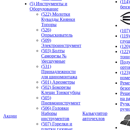
(114
(5) Инструменты и
бенз
Оборудование
(522) Молотки
Кувалды Киянки
Топоры
(526)
(107
Опрыскиватель
(119
(509)
глуш
Электроинструмент
(120
(503) Болты
(122
Саморезы №
тони
\бесшумные
Под
(531)
орто
Принадлежности
(123
для шиномонтажа
номе
(501) Ареометры
Реме
(502) Бокорезы
безо
Клещи Тонкогубцы
Реше
(505)
на р
Пневмоинструмент
Руч
(506) Головки
ручн
Наборы
Калькулятор
Акции
инструментов
авточехлов
(507) Горелки и
плитки газовые