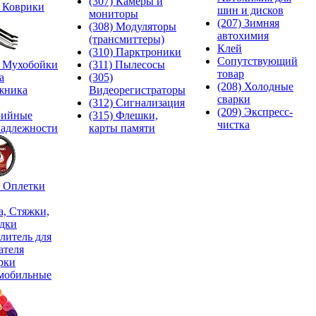
(307) Камеры и
) Коврики
шин и дисков
мониторы
(207) Зимняя
(308) Модуляторы
автохимия
(трансмиттеры)
Клей
(310) Парктроники
Сопутствующий
) Мухобойки
(311) Пылесосы
товар
а
(305)
(208) Холодные
жника
Видеорегистраторы
сварки
(312) Сигнализация
(209) Экспреcс-
рийные
(315) Флешки,
чистка
адлежности
карты памяти
) Оплетки
а, Стяжки,
дки
литель для
ателя
рки
мобильные