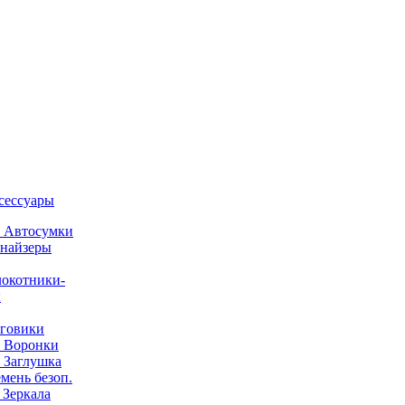
ксессуары
) Автосумки
найзеры
окотники-
ы
говики
) Воронки
) Заглушка
емень безоп.
) Зеркала