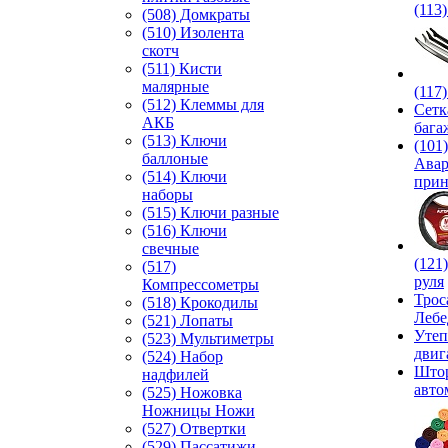
(113
(508) Домкраты
(510) Изолента
скотч
(511) Кисти
малярные
(117
(512) Клеммы для
Сетк
АКБ
бага
(513) Ключи
(101)
баллоные
Ава
(514) Ключи
прин
наборы
(515) Ключи разные
(516) Ключи
свечные
(121
(517)
руля
Компрессометры
Трос
(518) Крокодилы
Лебе
(521) Лопаты
Утеп
(523) Мультиметры
двиг
(524) Набор
Што
надфилей
авто
(525) Ножовка
Ножницы Ножи
(527) Отвертки
(529) Пассатижи