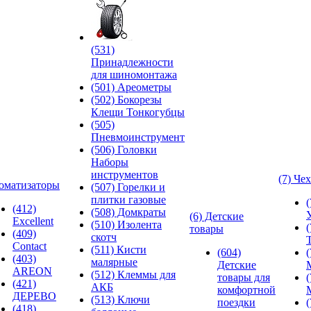
(531)
Принадлежности
для шиномонтажа
(501) Ареометры
(502) Бокорезы
Клещи Тонкогубцы
(505)
Пневмоинструмент
(506) Головки
Наборы
инструментов
(7) Че
оматизаторы
(507) Горелки и
плитки газовые
(412)
(508) Домкраты
(6) Детские
Excellent
(510) Изолента
товары
(409)
скотч
Contact
(511) Кисти
(604)
(403)
малярные
Детские
AREON
(512) Клеммы для
товары для
(421)
АКБ
комфортной
ДЕРЕВО
(513) Ключи
поездки
(418)