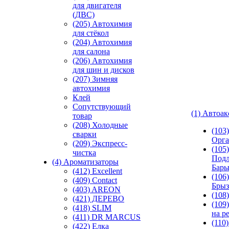
для двигателя
(ДВС)
(205) Автохимия
для стёкол
(204) Автохимия
для салона
(206) Автохимия
для шин и дисков
(207) Зимняя
автохимия
Клей
Сопутствующий
(1) Автоа
товар
(208) Холодные
(103
сварки
Орга
(209) Экспреcс-
(105)
чистка
Подл
(4) Ароматизаторы
Бар
(412) Excellent
(106)
(409) Contact
Брыз
(403) AREON
(108
(421) ДЕРЕВО
(109
(418) SLIM
на р
(411) DR MARCUS
(110
(422) Елка