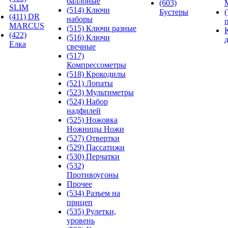
баллоные
(603)
SLIM
(514) Ключи
Бустеры
(411) DR
наборы
MARCUS
(515) Ключи разные
(422)
(516) Ключи
Елка
свечные
(517)
Компрессометры
(518) Крокодилы
(521) Лопаты
(523) Мультиметры
(524) Набор
надфилей
(525) Ножовка
Ножницы Ножи
(527) Отвертки
(529) Пассатижи
(530) Перчатки
(532)
Противоугоны
Прочее
(534) Разъем на
прицеп
(535) Рулетки,
уровень