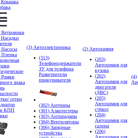
) Крышка
обака
) Ветровики
) Насадки
ителя
(3) Автоэлектроника
(2) Автохимия
) Насосы
) Пленка
(313)
(203)
ровочная
Телефонодержатели
Автохимия для
ушки
ЗУ для телефона
кузова
педические
Разветвители
(202)
(4)
) Рамки
прикуривателя
Автохимия для
Ар
рного знака
двигателя
нь
(ДВС)
пасности
(205)
тки/ сетки
Автохимия для
адиатор
(302) Антенны
стёкол
ки КПП
(301) Алкотестеры
(204)
ики
(303) Антирадары
Автохимия для
(304) Вентиляторы
салона
(306) Зарядные
(206)
устройства
Автохимия для