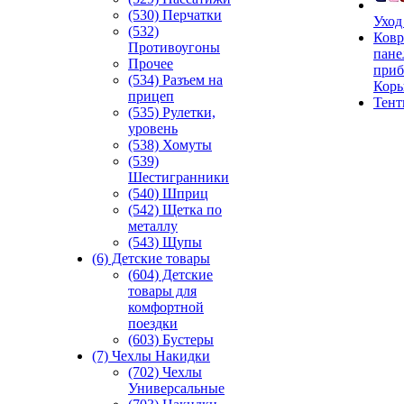
(530) Перчатки
Уход
(532)
Ковр
Противоугоны
пане
Прочее
приб
(534) Разъем на
Кор
прицеп
Тен
(535) Рулетки,
уровень
(538) Хомуты
(539)
Шестигранники
(540) Шприц
(542) Щетка по
металлу
(543) Щупы
(6) Детские товары
(604) Детские
товары для
комфортной
поездки
(603) Бустеры
(7) Чехлы Накидки
(702) Чехлы
Универсальные