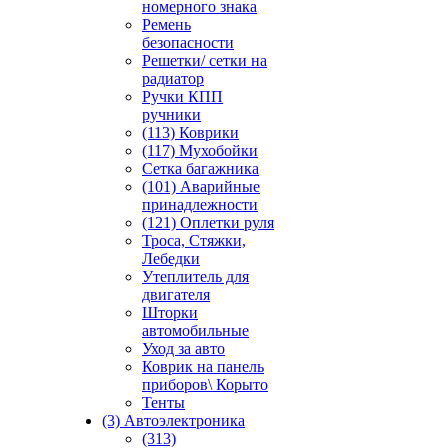
номерного знака
Ремень
безопасности
Решетки/ сетки на
радиатор
Ручки КПП
ручники
(113) Коврики
(117) Мухобойки
Сетка багажника
(101) Аварийные
принадлежности
(121) Оплетки руля
Троса, Стяжки,
Лебедки
Утеплитель для
двигателя
Шторки
автомобильные
Уход за авто
Коврик на панель
приборов\ Корыто
Тенты
(3) Автоэлектроника
(313)