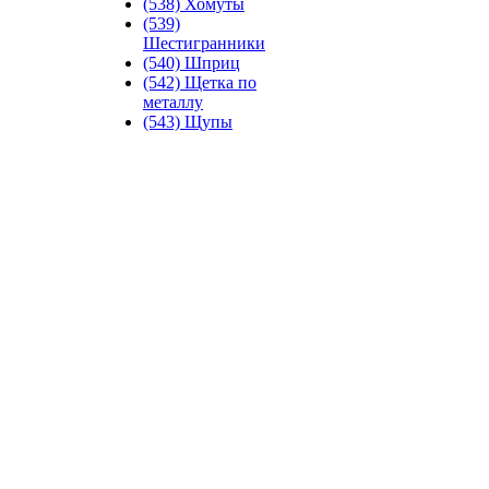
(538) Хомуты
(539)
Шестигранники
(540) Шприц
(542) Щетка по
металлу
(543) Щупы