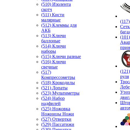
(510) Изолента
скотч
(511) Кисти
малярные
(117
(512) Клеммы для
Сетк
АКБ
бага
(513) Ключи
(101)
баллоные
Ава
(514) Ключи
прин
наборы
(515) Ключи разные
(516) Ключи
свечные
(121
(517)
руля
Компрессометры
Трос
(518) Крокодилы
Лебе
(521) Лопаты
Утеп
(523) Мультиметры
двиг
(524) Набор
Што
надфилей
авто
(525) Ножовка
Ножницы Ножи
(527) Отвертки
(529) Пассатижи
(530) Перчатки