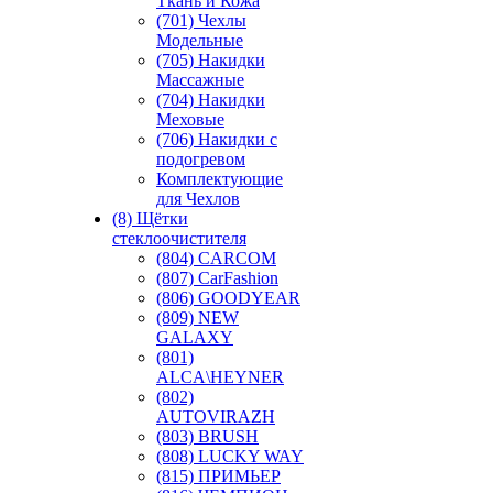
Ткань и Кожа
(701) Чехлы
Модельные
(705) Накидки
Массажные
(704) Накидки
Меховые
(706) Накидки с
подогревом
Комплектующие
для Чехлов
(8) Щётки
стеклоочистителя
(804) CARCOM
(807) CarFashion
(806) GOODYEAR
(809) NEW
GALAXY
(801)
ALCA\HEYNER
(802)
AUTOVIRAZH
(803) BRUSH
(808) LUCKY WAY
(815) ПРИМЬЕР