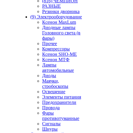
(816) ЧЕМПИОН
РАЗНЫЕ
Резинки дворника
(9) Электрооборудование
Ксенон MaxLum
Диодные лампы
Головного света (в
фары)
Прочее
Компрессоры
Ксенон SHO-ME
Ксенон МТФ
Лампы
автомобильные
Диоды
Маячки,
стробоскопы
Освещение
Элементы питания
Предохранители
Провода
Фары
противотуманные
Сигналы
Шнуры