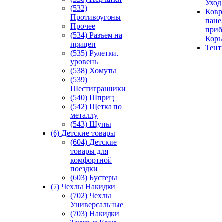
Уход
(532)
Ковр
Противоугоны
пане
Прочее
приб
(534) Разъем на
Кор
прицеп
Тен
(535) Рулетки,
уровень
(538) Хомуты
(539)
Шестигранники
(540) Шприц
(542) Щетка по
металлу
(543) Щупы
(6) Детские товары
(604) Детские
товары для
комфортной
поездки
(603) Бустеры
(7) Чехлы Накидки
(702) Чехлы
Универсальные
(703) Накидки