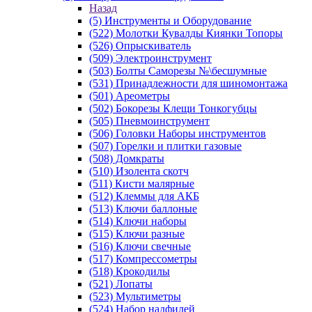
Назад
(5) Инструменты и Оборудование
(522) Молотки Кувалды Киянки Топоры
(526) Опрыскиватель
(509) Электроинструмент
(503) Болты Саморезы №\бесшумные
(531) Принадлежности для шиномонтажа
(501) Ареометры
(502) Бокорезы Клещи Тонкогубцы
(505) Пневмоинструмент
(506) Головки Наборы инструментов
(507) Горелки и плитки газовые
(508) Домкраты
(510) Изолента скотч
(511) Кисти малярные
(512) Клеммы для АКБ
(513) Ключи баллоные
(514) Ключи наборы
(515) Ключи разные
(516) Ключи свечные
(517) Компрессометры
(518) Крокодилы
(521) Лопаты
(523) Мультиметры
(524) Набор надфилей