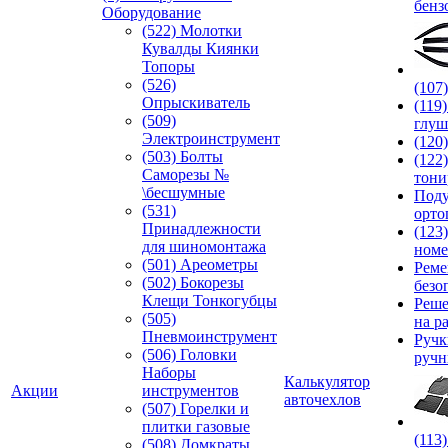
бенз
Оборудование
(522) Молотки
Кувалды Киянки
Топоры
(526)
(107
Опрыскиватель
(119
(509)
глуш
Электроинструмент
(120
(503) Болты
(122
Саморезы №
тони
\бесшумные
Под
(531)
орто
Принадлежности
(123
для шиномонтажа
номе
(501) Ареометры
Реме
(502) Бокорезы
безо
Клещи Тонкогубцы
Реше
(505)
на р
Пневмоинструмент
Руч
(506) Головки
ручн
Наборы
Калькулятор
Акции
инструментов
авточехлов
(507) Горелки и
плитки газовые
(113
(508) Домкраты