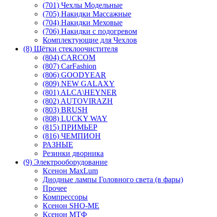
(701) Чехлы Модельные
(705) Накидки Массажные
(704) Накидки Меховые
(706) Накидки с подогревом
Комплектующие для Чехлов
(8) Щётки стеклоочистителя
(804) CARCOM
(807) CarFashion
(806) GOODYEAR
(809) NEW GALAXY
(801) ALCA\HEYNER
(802) AUTOVIRAZH
(803) BRUSH
(808) LUCKY WAY
(815) ПРИМЬЕР
(816) ЧЕМПИОН
РАЗНЫЕ
Резинки дворника
(9) Электрооборудование
Ксенон MaxLum
Диодные лампы Головного света (в фары)
Прочее
Компрессоры
Ксенон SHO-ME
Ксенон МТФ