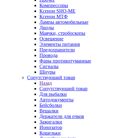
Компрессоры
Ксенон SHO-ME
Ксенон МТФ
Лампы автомобильные
Диоды
Маячки, стробоскопы
Освещение
Элементы питания
Предохранители
Провода
Фары противотуманные
Сигналы
Шнуры
Сопутствующий товар
Назад
Сопутствующий товар
Для рыбалки
Автодокументы
Бейсболки
Вешалки
Держатели для очков
Зажигалки
Ионизатор
Кошельки