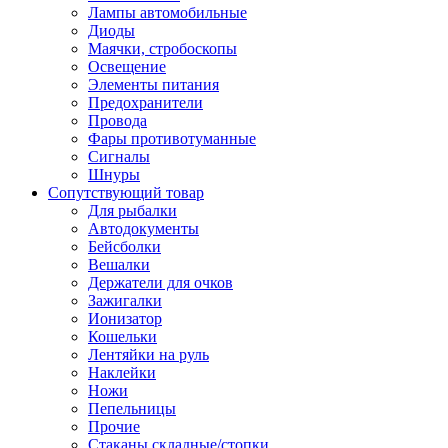
Лампы автомобильные
Диоды
Маячки, стробоскопы
Освещение
Элементы питания
Предохранители
Провода
Фары противотуманные
Сигналы
Шнуры
Сопутствующий товар
Для рыбалки
Автодокументы
Бейсболки
Вешалки
Держатели для очков
Зажигалки
Ионизатор
Кошельки
Лентяйки на руль
Наклейки
Ножи
Пепельницы
Прочие
Стаканы складные/стопки