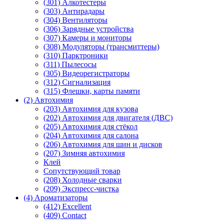
(301) Алкотестеры
(303) Антирадары
(304) Вентиляторы
(306) Зарядные устройства
(307) Камеры и мониторы
(308) Модуляторы (трансмиттеры)
(310) Парктроники
(311) Пылесосы
(305) Видеорегистраторы
(312) Сигнализация
(315) Флешки, карты памяти
(2) Автохимия
(203) Автохимия для кузова
(202) Автохимия для двигателя (ДВС)
(205) Автохимия для стёкол
(204) Автохимия для салона
(206) Автохимия для шин и дисков
(207) Зимняя автохимия
Клей
Сопутствующий товар
(208) Холодные сварки
(209) Экспреcс-чистка
(4) Ароматизаторы
(412) Excellent
(409) Contact