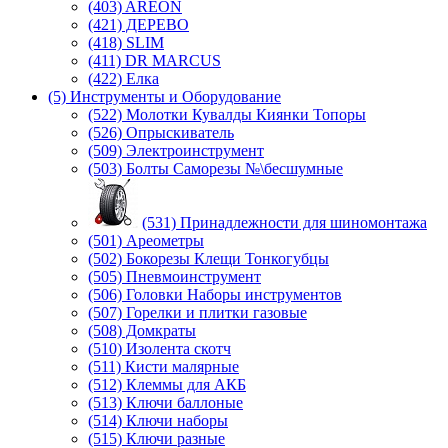
(403) AREON
(421) ДЕРЕВО
(418) SLIM
(411) DR MARCUS
(422) Елка
(5) Инструменты и Оборудование
(522) Молотки Кувалды Киянки Топоры
(526) Опрыскиватель
(509) Электроинструмент
(503) Болты Саморезы №\бесшумные
(531) Принадлежности для шиномонтажа
(501) Ареометры
(502) Бокорезы Клещи Тонкогубцы
(505) Пневмоинструмент
(506) Головки Наборы инструментов
(507) Горелки и плитки газовые
(508) Домкраты
(510) Изолента скотч
(511) Кисти малярные
(512) Клеммы для АКБ
(513) Ключи баллоные
(514) Ключи наборы
(515) Ключи разные