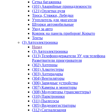
Сетка багажника
(101) Аварийные принадлежности
(121) Оплетки руля
Троса, Стяжки, Лебедки
Утеплитель для двигателя
Шторки автомобильные
Уход за авто
Коврик на панель приборов\ Корыто
Тенты
(3) Автоэлектроника
Назад
(3) Автоэлектроника
(313) Телефонодержатели ЗУ для телефона
Разветвители прикуривателя
(302) Антенны
(301) Алкотестеры
(303) Антирадары
(304) Вентиляторы
(306) Зарядные устройства
(307) Камеры и мониторы
(308) Модуляторы (трансмиттеры)
(310) Парктроники
(311) Пылесосы
(305) Видеорегистраторы
(312) Сигнализация