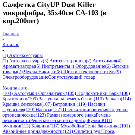
Салфетка CityUP Dust Killer
микрофибра, 35х40см СА-103 (в
кор.200шт)
Главная
-
Каталог
-
(1) Автоаксессуары
(1) Автоаксессуары
(3) Автоэлектроника
(2) Автохимия
(4)
Ароматизаторы
(5) Инструменты и Оборудование
(6) Детские
товары
(7) Чехлы Накидки
(8) Щётки стеклоочистителя
(9)
Электрооборудование
Сопутствующий товар
-
Уход за авто
(103) Автосумки Органайзеры
(105) Подлокотники-Бары
(106)
Брызговики
(109) Заглушка на ремень безоп.
(110) Зеркала
(114)
Крышка бензобака
(107) Ветровики
(119) Насадки
глушителя
(120) Насосы
(122) Пленка тонировочная
Подушки
ортопедические
(123) Рамки номерного знака
Ремень
безопасности
Решетки/ сетки на радиатор
Ручки КПП
ручники
(113) Коврики
(117) Мухобойки
Сетка багажника
(101)
Аварийные принадлежности
(121) Оплетки руля
Троса,