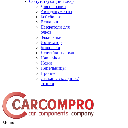
Сопутствующий товар
Для рыбалки
Автодокументы
Бейсболки
Вешалки
Держатели для
очков
Зажигалки
Ионизатор
Кошельки
Лентяйки на руль
Наклейки
Ножи
Пепельницы
Прочие
Стаканы складные/
стопки
Меню