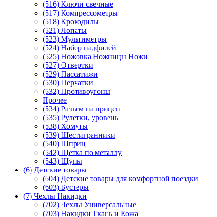
(516) Ключи свечные
(517) Компрессометры
(518) Крокодилы
(521) Лопаты
(523) Мультиметры
(524) Набор надфилей
(525) Ножовка Ножницы Ножи
(527) Отвертки
(529) Пассатижи
(530) Перчатки
(532) Противоугоны
Прочее
(534) Разъем на прицеп
(535) Рулетки, уровень
(538) Хомуты
(539) Шестигранники
(540) Шприц
(542) Щетка по металлу
(543) Щупы
(6) Детские товары
(604) Детские товары для комфортной поездки
(603) Бустеры
(7) Чехлы Накидки
(702) Чехлы Универсальные
(703) Накидки Ткань и Кожа