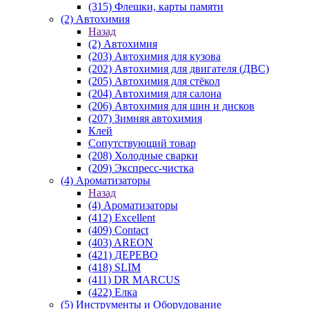
(315) Флешки, карты памяти
(2) Автохимия
Назад
(2) Автохимия
(203) Автохимия для кузова
(202) Автохимия для двигателя (ДВС)
(205) Автохимия для стёкол
(204) Автохимия для салона
(206) Автохимия для шин и дисков
(207) Зимняя автохимия
Клей
Сопутствующий товар
(208) Холодные сварки
(209) Экспреcс-чистка
(4) Ароматизаторы
Назад
(4) Ароматизаторы
(412) Excellent
(409) Contact
(403) AREON
(421) ДЕРЕВО
(418) SLIM
(411) DR MARCUS
(422) Елка
(5) Инструменты и Оборудование