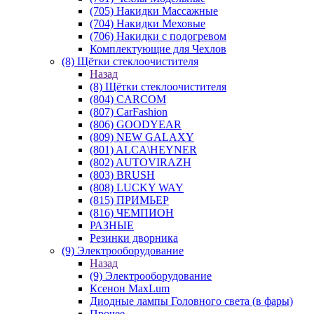
(705) Накидки Массажные
(704) Накидки Меховые
(706) Накидки с подогревом
Комплектующие для Чехлов
(8) Щётки стеклоочистителя
Назад
(8) Щётки стеклоочистителя
(804) CARCOM
(807) CarFashion
(806) GOODYEAR
(809) NEW GALAXY
(801) ALCA\HEYNER
(802) AUTOVIRAZH
(803) BRUSH
(808) LUCKY WAY
(815) ПРИМЬЕР
(816) ЧЕМПИОН
РАЗНЫЕ
Резинки дворника
(9) Электрооборудование
Назад
(9) Электрооборудование
Ксенон MaxLum
Диодные лампы Головного света (в фары)
Прочее