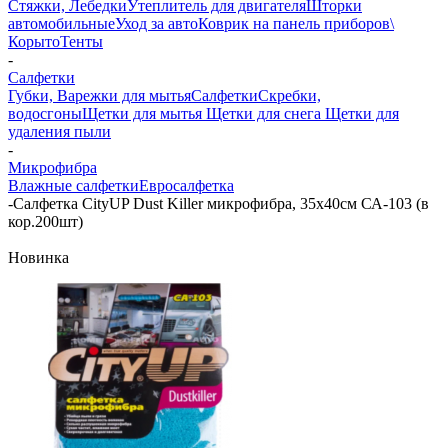
Стяжки, Лебедки
Утеплитель для двигателя
Шторки
автомобильные
Уход за авто
Коврик на панель приборов\
Корыто
Тенты
-
Салфетки
Губки, Варежки для мытья
Салфетки
Скребки,
водосгоны
Щетки для мытья
Щетки для снега
Щетки для
удаления пыли
-
Микрофибра
Влажные салфетки
Евросалфетка
-
Салфетка CityUP Dust Killer микрофибра, 35х40см СА-103 (в
кор.200шт)
Новинка