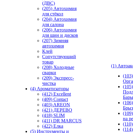
(ДВС)
(205) Автохимия
для стёкол
(204) Автохимия
для салона
(206) Автохимия
для шин и дисков
(207) Зимняя
автохимия
Клей
Сопутствующий
товар
(1) Автоа
(208) Холодные
сварки
(103
(209) Экспреcс-
Орга
чистка
(105)
(4) Ароматизаторы
Подл
(412) Excellent
Бар
(409) Contact
(106)
(403) AREON
Брыз
(421) ДЕРЕВО
(109
(418) SLIM
на р
(411) DR MARCUS
(110
(422) Елка
(114
(5) Инструменты и