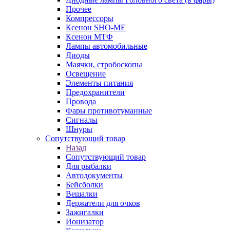
Прочее
Компрессоры
Ксенон SHO-ME
Ксенон МТФ
Лампы автомобильные
Диоды
Маячки, стробоскопы
Освещение
Элементы питания
Предохранители
Провода
Фары противотуманные
Сигналы
Шнуры
Сопутствующий товар
Назад
Сопутствующий товар
Для рыбалки
Автодокументы
Бейсболки
Вешалки
Держатели для очков
Зажигалки
Ионизатор