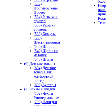
Уход
(532)
Ковр
Противоугоны
пане
Прочее
приб
(534) Разъем на
Кор
прицеп
Тен
(535) Рулетки,
уровень
(538) Хомуты
(539)
Шестигранники
(540) Шприц
(542) Щетка по
металлу
(543) Щупы
(6) Детские товары
(604) Детские
товары для
комфортной
поездки
(603) Бустеры
(7) Чехлы Накидки
(702) Чехлы
Универсальные
(703) Накидки