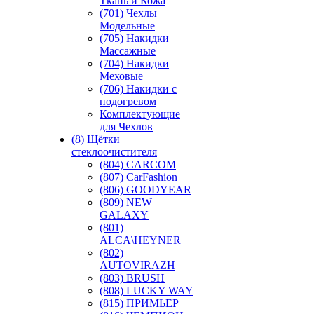
Ткань и Кожа
(701) Чехлы
Модельные
(705) Накидки
Массажные
(704) Накидки
Меховые
(706) Накидки с
подогревом
Комплектующие
для Чехлов
(8) Щётки
стеклоочистителя
(804) CARCOM
(807) CarFashion
(806) GOODYEAR
(809) NEW
GALAXY
(801)
ALCA\HEYNER
(802)
AUTOVIRAZH
(803) BRUSH
(808) LUCKY WAY
(815) ПРИМЬЕР