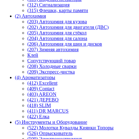
(312) Сигнализация
(315) Флешки, карты памяти
(2) Автохимия
(203) Автохимия для кузова
(202) Автохимия для двигателя (ДВС)
(205) Автохимия для стёкол
(204) Автохимия для салона
(206) Автохимия для шин и дисков
(207) Зимняя автохимия
Клей
Сопутствующий товар
(208) Холодные сварки
(209) Экспреcс-чистка
(4) Ароматизаторы
(412) Excellent
(409) Contact
(403) AREON
(421) ДЕРЕВО
(418) SLIM
(411) DR MARCUS
(422) Елка
(5) Инструменты и Оборудование
(522) Молотки Кувалды Киянки Топоры
(526) Опрыскиватель
(509) Электроинструмент