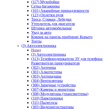
(117) Мухобойки
Сетка багажника
(101) Аварийные принадлежности
(121) Оплетки руля
Троса, Стяжки, Лебедки
Утеплитель для двигателя
Шторки автомобильные
Уход за авто
Коврик на панель приборов\ Корыто
Тенты
(3) Автоэлектроника
Назад
(3) Автоэлектроника
(313) Телефонодержатели ЗУ для телефона
Разветвители прикуривателя
(302) Антенны
(301) Алкотестеры
(303) Антирадары
(304) Вентиляторы
(306) Зарядные устройства
(307) Камеры и мониторы
(308) Модуляторы (трансмиттеры)
(310) Парктроники
(311) Пылесосы
(305) Видеорегистраторы