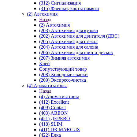
(312) Сигнализация
(315) Флешки, карты памяти
(2) Автохимия
Назад
(2) Автохимия
(203) Автохимия для кузова
(202) Автохимия для двигателя (ДВС)
(205) Автохимия для стёкол
(204) Автохимия для салона
(206) Автохимия для шин и дисков
(207) Зимняя автохимия
Клей
Сопутствующий товар
(208) Холодные сварки
(209) Экспреcс-чистка
(4) Ароматизаторы
Назад
(4) Ароматизаторы
(412) Excellent
(409) Contact
(403) AREON
(421) ДЕРЕВО
(418) SLIM
(411) DR MARCUS
(422) Елка