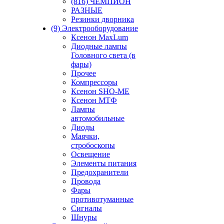
(816) ЧЕМПИОН
РАЗНЫЕ
Резинки дворника
(9) Электрооборудование
Ксенон MaxLum
Диодные лампы
Головного света (в
фары)
Прочее
Компрессоры
Ксенон SHO-ME
Ксенон МТФ
Лампы
автомобильные
Диоды
Маячки,
стробоскопы
Освещение
Элементы питания
Предохранители
Провода
Фары
противотуманные
Сигналы
Шнуры