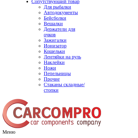
Сопутствующий товар
Для рыбалки
Автодокументы
Бейсболки
Вешалки
Держатели для
очков
Зажигалки
Ионизатор
Кошельки
Лентяйки на руль
Наклейки
Ножи
Пепельницы
Прочие
Стаканы складные/
стопки
Меню