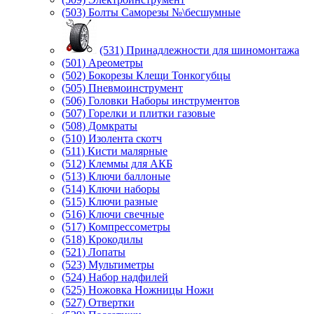
(503) Болты Саморезы №\бесшумные
(531) Принадлежности для шиномонтажа
(501) Ареометры
(502) Бокорезы Клещи Тонкогубцы
(505) Пневмоинструмент
(506) Головки Наборы инструментов
(507) Горелки и плитки газовые
(508) Домкраты
(510) Изолента скотч
(511) Кисти малярные
(512) Клеммы для АКБ
(513) Ключи баллоные
(514) Ключи наборы
(515) Ключи разные
(516) Ключи свечные
(517) Компрессометры
(518) Крокодилы
(521) Лопаты
(523) Мультиметры
(524) Набор надфилей
(525) Ножовка Ножницы Ножи
(527) Отвертки