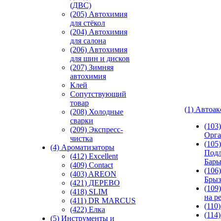
(ДВС)
(205) Автохимия
для стёкол
(204) Автохимия
для салона
(206) Автохимия
для шин и дисков
(207) Зимняя
автохимия
Клей
Сопутствующий
товар
(1) Автоа
(208) Холодные
сварки
(103
(209) Экспреcс-
Орга
чистка
(105)
(4) Ароматизаторы
Подл
(412) Excellent
Бар
(409) Contact
(106)
(403) AREON
Брыз
(421) ДЕРЕВО
(109
(418) SLIM
на р
(411) DR MARCUS
(110
(422) Елка
(114
(5) Инструменты и