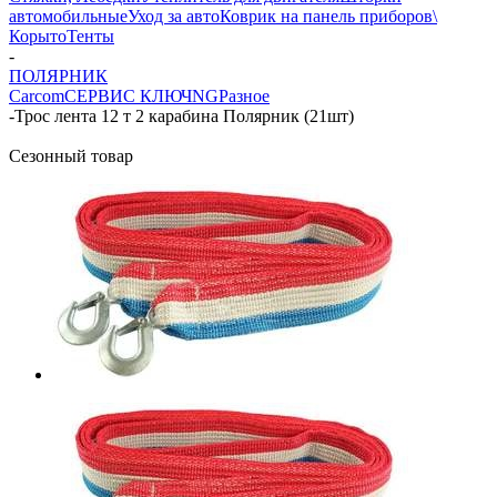
автомобильные
Уход за авто
Коврик на панель приборов\
Корыто
Тенты
-
ПОЛЯРНИК
Carcom
СЕРВИС КЛЮЧ
NG
Разное
-
Трос лента 12 т 2 карабина Полярник (21шт)
Сезонный товар