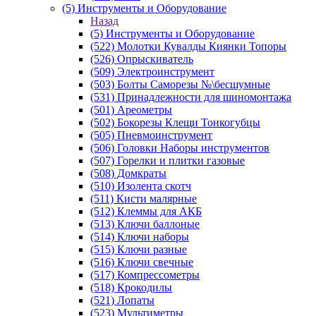
(5) Инструменты и Оборудование
Назад
(5) Инструменты и Оборудование
(522) Молотки Кувалды Киянки Топоры
(526) Опрыскиватель
(509) Электроинструмент
(503) Болты Саморезы №\бесшумные
(531) Принадлежности для шиномонтажа
(501) Ареометры
(502) Бокорезы Клещи Тонкогубцы
(505) Пневмоинструмент
(506) Головки Наборы инструментов
(507) Горелки и плитки газовые
(508) Домкраты
(510) Изолента скотч
(511) Кисти малярные
(512) Клеммы для АКБ
(513) Ключи баллоные
(514) Ключи наборы
(515) Ключи разные
(516) Ключи свечные
(517) Компрессометры
(518) Крокодилы
(521) Лопаты
(523) Мультиметры