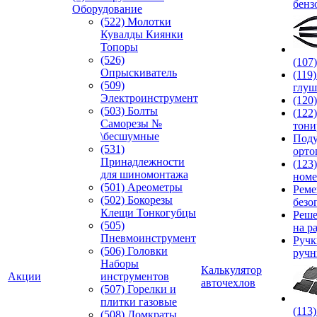
бенз
Оборудование
(522) Молотки
Кувалды Киянки
Топоры
(526)
(107
Опрыскиватель
(119
(509)
глуш
Электроинструмент
(120
(503) Болты
(122
Саморезы №
тони
\бесшумные
Под
(531)
орто
Принадлежности
(123
для шиномонтажа
номе
(501) Ареометры
Реме
(502) Бокорезы
безо
Клещи Тонкогубцы
Реше
(505)
на р
Пневмоинструмент
Руч
(506) Головки
ручн
Наборы
Калькулятор
Акции
инструментов
авточехлов
(507) Горелки и
плитки газовые
(113
(508) Домкраты