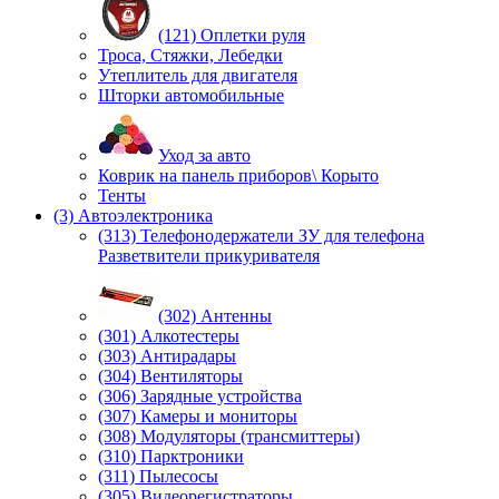
(121) Оплетки руля
Троса, Стяжки, Лебедки
Утеплитель для двигателя
Шторки автомобильные
Уход за авто
Коврик на панель приборов\ Корыто
Тенты
(3) Автоэлектроника
(313) Телефонодержатели ЗУ для телефона
Разветвители прикуривателя
(302) Антенны
(301) Алкотестеры
(303) Антирадары
(304) Вентиляторы
(306) Зарядные устройства
(307) Камеры и мониторы
(308) Модуляторы (трансмиттеры)
(310) Парктроники
(311) Пылесосы
(305) Видеорегистраторы