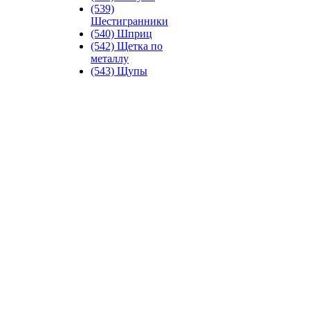
(539)
Шестигранники
(540) Шприц
(542) Щетка по
металлу
(543) Щупы