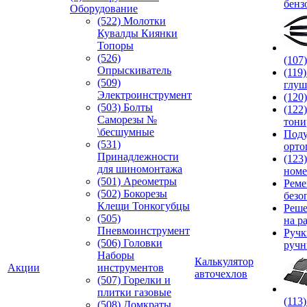
бенз
Оборудование
(522) Молотки
Кувалды Киянки
Топоры
(526)
(107
Опрыскиватель
(119
(509)
глуш
Электроинструмент
(120
(503) Болты
(122
Саморезы №
тони
\бесшумные
Под
(531)
орто
Принадлежности
(123
для шиномонтажа
номе
(501) Ареометры
Реме
(502) Бокорезы
безо
Клещи Тонкогубцы
Реше
(505)
на р
Пневмоинструмент
Руч
(506) Головки
ручн
Наборы
Калькулятор
Акции
инструментов
авточехлов
(507) Горелки и
плитки газовые
(113
(508) Домкраты