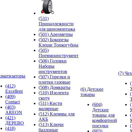
(531)
Принадлежности
для шиномонтажа
(501) Ареометры
(502) Бокорезы
Клещи Тонкогубцы
(505)
Пневмоинструмент
(506) Головки
Наборы
инструментов
(7) Че
оматизаторы
(507) Горелки и
плитки газовые
(412)
(508) Домкраты
(6) Детские
Excellent
(510) Изолента
товары
(409)
скотч
Contact
(511) Кисти
(604)
(403)
малярные
Детские
AREON
(512) Клеммы для
товары для
(421)
АКБ
комфортной
ДЕРЕВО
(513) Ключи
поездки
(418)
баллоные
(603)