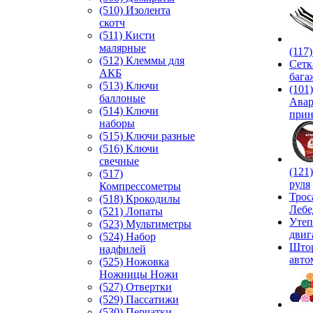
(510) Изолента
скотч
(511) Кисти
малярные
(117
(512) Клеммы для
Сетк
АКБ
бага
(513) Ключи
(101)
баллоные
Ава
(514) Ключи
прин
наборы
(515) Ключи разные
(516) Ключи
свечные
(121
(517)
руля
Компрессометры
Трос
(518) Крокодилы
Лебе
(521) Лопаты
Утеп
(523) Мультиметры
двиг
(524) Набор
Што
надфилей
авто
(525) Ножовка
Ножницы Ножи
(527) Отвертки
(529) Пассатижи
(530) Перчатки