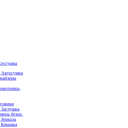
ксессуары
) Автосумки
найзеры
окотники-
ы
говики
) Заглушка
емень безоп.
) Зеркала
) Крышка