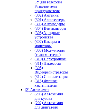
ЗУ для телефона
Разветвители
прикуривателя
(302) Антенны
(301) Алкотестеры
(303) Антирадары
(304) Вентиляторы
(306) Зарядные
устройства
(307) Камеры и
мониторы
(308) Модуляторы
(трансмиттеры)
(310) Парктроники
(311) Пылесосы
(305)
Видеорегистраторы
(312) Сигнализация
(315) Флешки,
карты памяти
(2) Автохимия
(203) Автохимия
для кузова
(202) Автохимия
для двигателя