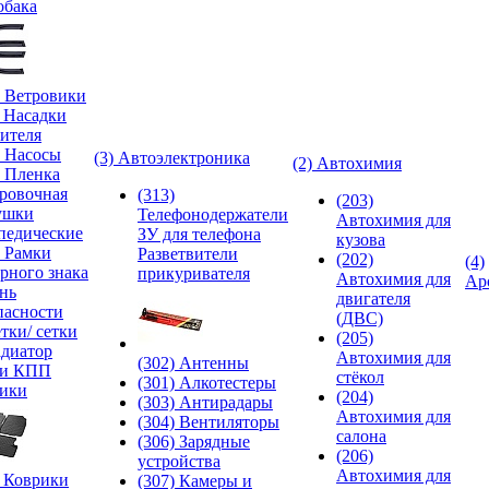
обака
) Ветровики
) Насадки
ителя
) Насосы
(3) Автоэлектроника
(2) Автохимия
) Пленка
ровочная
(313)
(203)
ушки
Телефонодержатели
Автохимия для
педические
ЗУ для телефона
кузова
) Рамки
Разветвители
(202)
(4)
рного знака
прикуривателя
Автохимия для
Ар
нь
двигателя
пасности
(ДВС)
тки/ сетки
(205)
адиатор
Автохимия для
(302) Антенны
ки КПП
стёкол
(301) Алкотестеры
ики
(204)
(303) Антирадары
Автохимия для
(304) Вентиляторы
салона
(306) Зарядные
(206)
устройства
Автохимия для
) Коврики
(307) Камеры и