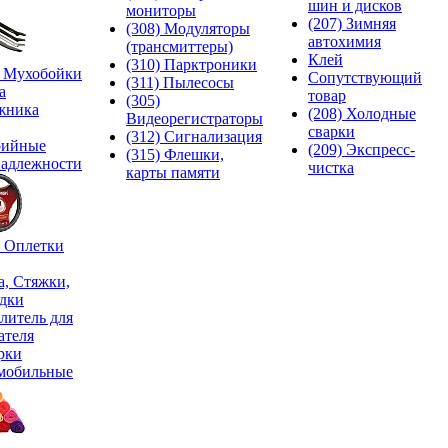
шин и дисков
мониторы
(207) Зимняя
(308) Модуляторы
автохимия
(трансмиттеры)
Клей
(310) Парктроники
) Мухобойки
Сопутствующий
(311) Пылесосы
а
товар
(305)
жника
(208) Холодные
Видеорегистраторы
сварки
(312) Сигнализация
рийные
(209) Экспреcс-
(315) Флешки,
адлежности
чистка
карты памяти
) Оплетки
а, Стяжки,
дки
литель для
ателя
рки
мобильные