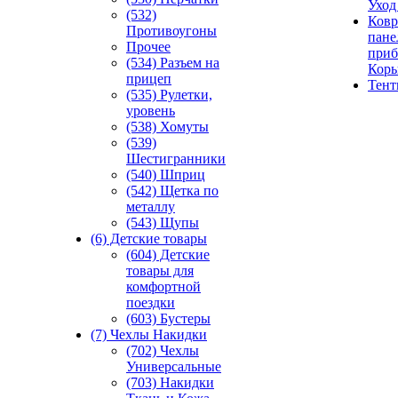
Уход
(532)
Ковр
Противоугоны
пане
Прочее
приб
(534) Разъем на
Кор
прицеп
Тен
(535) Рулетки,
уровень
(538) Хомуты
(539)
Шестигранники
(540) Шприц
(542) Щетка по
металлу
(543) Щупы
(6) Детские товары
(604) Детские
товары для
комфортной
поездки
(603) Бустеры
(7) Чехлы Накидки
(702) Чехлы
Универсальные
(703) Накидки