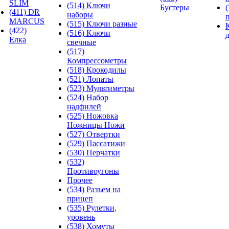
SLIM
(514) Ключи
Бустеры
(411) DR
наборы
MARCUS
(515) Ключи разные
(422)
(516) Ключи
Елка
свечные
(517)
Компрессометры
(518) Крокодилы
(521) Лопаты
(523) Мультиметры
(524) Набор
надфилей
(525) Ножовка
Ножницы Ножи
(527) Отвертки
(529) Пассатижи
(530) Перчатки
(532)
Противоугоны
Прочее
(534) Разъем на
прицеп
(535) Рулетки,
уровень
(538) Хомуты