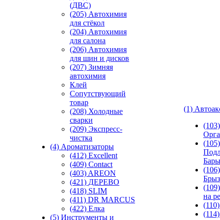
(ДВС)
(205) Автохимия
для стёкол
(204) Автохимия
для салона
(206) Автохимия
для шин и дисков
(207) Зимняя
автохимия
Клей
Сопутствующий
товар
(1) Автоа
(208) Холодные
сварки
(103
(209) Экспреcс-
Орга
чистка
(105)
(4) Ароматизаторы
Подл
(412) Excellent
Бар
(409) Contact
(106)
(403) AREON
Брыз
(421) ДЕРЕВО
(109
(418) SLIM
на р
(411) DR MARCUS
(110
(422) Елка
(114
(5) Инструменты и