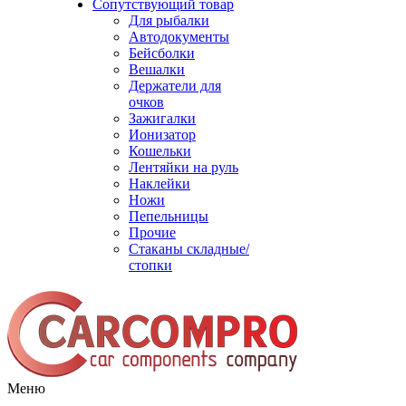
Сопутствующий товар
Для рыбалки
Автодокументы
Бейсболки
Вешалки
Держатели для
очков
Зажигалки
Ионизатор
Кошельки
Лентяйки на руль
Наклейки
Ножи
Пепельницы
Прочие
Стаканы складные/
стопки
Меню