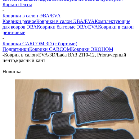
Корыто
Тенты
-
Коврики в салон ЭВА/EVA
Коврики разное
Коврики в салон ЭВА/EVA
Комплектующие
для ковров ЭВА
Коврики бытовые ЭВА/EVA
Коврики в салон
резиновые
-
Коврики CARCOM 3D (с бортами)
Подпятники
Коврики CARCOM
Коврики ЭКОНОМ
-
Коврик в салон/EVA/3D/Lada ВАЗ 2110-12, Priora/черный
центр,красный кант
Новинка