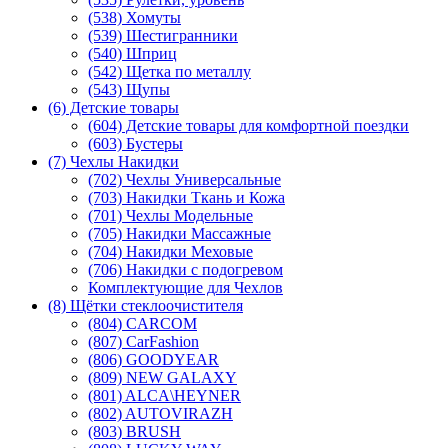
(538) Хомуты
(539) Шестигранники
(540) Шприц
(542) Щетка по металлу
(543) Щупы
(6) Детские товары
(604) Детские товары для комфортной поездки
(603) Бустеры
(7) Чехлы Накидки
(702) Чехлы Универсальные
(703) Накидки Ткань и Кожа
(701) Чехлы Модельные
(705) Накидки Массажные
(704) Накидки Меховые
(706) Накидки с подогревом
Комплектующие для Чехлов
(8) Щётки стеклоочистителя
(804) CARCOM
(807) CarFashion
(806) GOODYEAR
(809) NEW GALAXY
(801) ALCA\HEYNER
(802) AUTOVIRAZH
(803) BRUSH