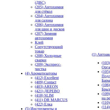
(ДВС)
(205) Автохимия
для стёкол
(204) Автохимия
для салона
(206) Автохимия
для шин и дисков
(207) Зимняя
автохимия
Клей
Сопутствующий
товар
(1) Автоа
(208) Холодные
сварки
(103
(209) Экспреcс-
Орга
чистка
(105)
(4) Ароматизаторы
Подл
(412) Excellent
Бар
(409) Contact
(106)
(403) AREON
Брыз
(421) ДЕРЕВО
(109
(418) SLIM
на р
(411) DR MARCUS
(110
(422) Елка
(114
(5) Инструменты и