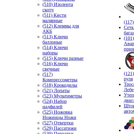
(510) Изолента
скотч
(511) Кисти
малярные
(117
(512) Клеммы для
Сетк
АКБ
бага
(513) Ключи
(101)
баллоные
Ава
(514) Ключи
прин
наборы
(515) Ключи разные
(516) Ключи
свечные
(121
(517)
руля
Компрессометры
Трос
(518) Крокодилы
Лебе
(521) Лопаты
Утеп
(523) Мультиметры
двиг
(524) Набор
Што
надфилей
авто
(525) Ножовка
Ножницы Ножи
(527) Отвертки
(529) Пассатижи
(530) Перчатки