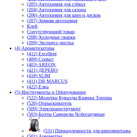
(205) Автохимия для стёкол
(204) Автохимия для салона
(206) Автохимия для шин и дисков
(207) Зимняя автохимия
Клей
Сопутствующий товар
(208) Холодные сварки
(209) Экспреcс-чистка
(4) Ароматизаторы
(412) Excellent
(409) Contact
(403) AREON
(421) ДЕРЕВО
(418) SLIM
(411) DR MARCUS
(422) Елка
(5) Инструменты и Оборудование
(522) Молотки Кувалды Киянки Топоры
(526) Опрыскиватель
(509) Электроинструмент
(503) Болты Саморезы №\бесшумные
(531) Принадлежности для шиномонтажа
(501) Ареометры