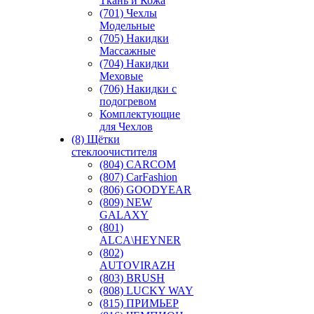
Ткань и Кожа
(701) Чехлы
Модельные
(705) Накидки
Массажные
(704) Накидки
Меховые
(706) Накидки с
подогревом
Комплектующие
для Чехлов
(8) Щётки
стеклоочистителя
(804) CARCOM
(807) CarFashion
(806) GOODYEAR
(809) NEW
GALAXY
(801)
ALCA\HEYNER
(802)
AUTOVIRAZH
(803) BRUSH
(808) LUCKY WAY
(815) ПРИМЬЕР