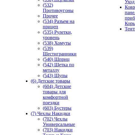
Уход
(532)
Ковр
Противоугоны
пане
Прочее
приб
(534) Разъем на
Кор
прицеп
Тен
(535) Рулетки,
уровень
(538) Хомуты
(539)
Шестигранники
(540) Шприц
(542) Щетка по
металлу
(543) Щупы
(6) Детские товары
(604) Детские
товары для
комфортной
поездки
(603) Бустеры
(7) Чехлы Накидки
(702) Чехлы
Универсальные
(703) Накидки