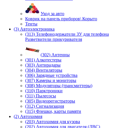
Уход за авто
Коврик на панель приборов\ Корыто
Тенты
(3) Автоэлектроника
(313) Телефонодержатели ЗУ для телефона
Разветвители прикуривателя
(302) Антенны
(301) Алкотестеры
(303) Антирадары
(304) Вентиляторы
(306) Зарядные устройства
(307) Камеры и мониторы
(308) Модуляторы (трансмиттеры)
(310) Парктроники
(311) Пылесосы
(305) Видеорегистраторы
(312) Сигнализация
(315) Флешки, карты памяти
(2) Автохимия
(203) Автохимия для кузова
(202) Автохимия для двигателя (ДВС)