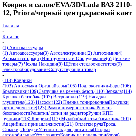
Коврик в салон/EVA/3D/Lada ВАЗ 2110-
12, Priora/черный центр,красный кант
Главная
-
Каталог
-
(1) Автоаксессуары
(1) Автоаксессуары
(3) Автоэлектроника
(2) Автохимия
(4)
Ароматизаторы
(5) Инструменты и Оборудование
(6) Детские
товары
(7) Чехлы Накидки
(8) Щётки стеклоочистителя
(9)
Электрооборудование
Сопутствующий товар
-
(113) Коврики
(103) Автосумки Органайзеры
(105) Подлокотники-Бары
(106)
Брызговики
(109) Заглушка на ремень безоп.
(110) Зеркала
(114)
Крышка бензобака
(107) Ветровики
(119) Насадки
глушителя
(120) Насосы
(122) Пленка тонировочная
Подушки
ортопедические
(123) Рамки номерного знака
Ремень
безопасности
Решетки/ сетки на радиатор
Ручки КПП
ручники
(113) Коврики
(117) Мухобойки
Сетка багажника
(101)
Аварийные принадлежности
(121) Оплетки руля
Троса,
Стяжки, Лебедки
Утеплитель для двигателя
Шторки
автомобильные
Уход за авто
Коврик на панель приборов\