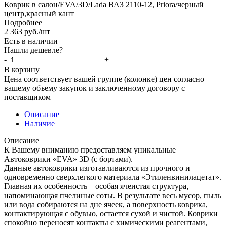
Коврик в салон/EVA/3D/Lada ВАЗ 2110-12, Priora/черный
центр,красный кант
Подробнее
2 363
руб.
/шт
Есть в наличии
Нашли дешевле?
-
+
В корзину
Цена соответствует вашей группе (колонке) цен согласно
вашему объему закупок и заключенному договору с
поставщиком
Описание
Наличие
Описание
К Вашему вниманию предоставляем уникальные
Автоковрики «EVA» 3D (с бортами).
Данные автоковрики изготавливаются из прочного и
одновременно сверхлегкого материала «Этиленвинилацетат».
Главная их особенность – особая ячеистая структура,
напоминающая пчелиные соты. В результате весь мусор, пыль
или вода собираются на дне ячеек, а поверхность коврика,
контактирующая с обувью, остается сухой и чистой. Коврики
спокойно переносят контакты с химическими реагентами,