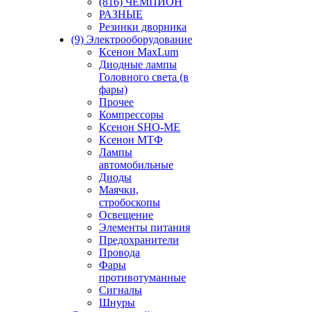
(816) ЧЕМПИОН
РАЗНЫЕ
Резинки дворника
(9) Электрооборудование
Ксенон MaxLum
Диодные лампы
Головного света (в
фары)
Прочее
Компрессоры
Ксенон SHO-ME
Ксенон МТФ
Лампы
автомобильные
Диоды
Маячки,
стробоскопы
Освещение
Элементы питания
Предохранители
Провода
Фары
противотуманные
Сигналы
Шнуры