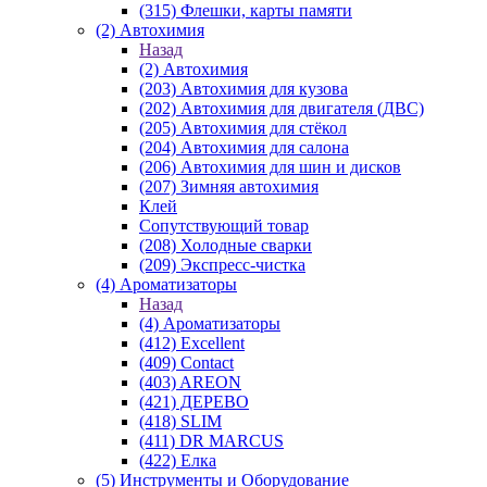
(315) Флешки, карты памяти
(2) Автохимия
Назад
(2) Автохимия
(203) Автохимия для кузова
(202) Автохимия для двигателя (ДВС)
(205) Автохимия для стёкол
(204) Автохимия для салона
(206) Автохимия для шин и дисков
(207) Зимняя автохимия
Клей
Сопутствующий товар
(208) Холодные сварки
(209) Экспреcс-чистка
(4) Ароматизаторы
Назад
(4) Ароматизаторы
(412) Excellent
(409) Contact
(403) AREON
(421) ДЕРЕВО
(418) SLIM
(411) DR MARCUS
(422) Елка
(5) Инструменты и Оборудование