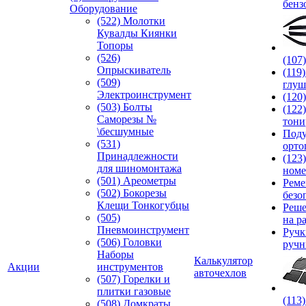
бенз
Оборудование
(522) Молотки
Кувалды Киянки
Топоры
(526)
(107
Опрыскиватель
(119
(509)
глуш
Электроинструмент
(120
(503) Болты
(122
Саморезы №
тони
\бесшумные
Под
(531)
орто
Принадлежности
(123
для шиномонтажа
номе
(501) Ареометры
Реме
(502) Бокорезы
безо
Клещи Тонкогубцы
Реше
(505)
на р
Пневмоинструмент
Руч
(506) Головки
ручн
Наборы
Калькулятор
Акции
инструментов
авточехлов
(507) Горелки и
плитки газовые
(113
(508) Домкраты