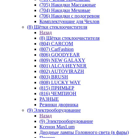
(705) Накидки Массажные
(704) Накидки Меховые
(706) Накидки с подогревом
Комплектующие для Чехлов
(8) Щётки стеклоочистителя
Назад
(8) Щётки стеклоочистителя
(804) CARCOM
(807) CarFashion
(806) GOODYEAR
(809) NEW GALAXY
(801) ALCA\HEYNER
(802) AUTOVIRAZH
(803) BRUSH
(808) LUCKY WAY
(815) ПРИМЬЕР
(816) ЧЕМПИОН
РАЗНЫЕ
Резинки дворника
(9) Электрооборудование
Назад
(9) Электрооборудование
Ксенон MaxLum
Диодные лампы Головного света (в фары)
Прочее