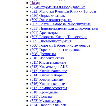
Назад
(5) Инструменты и Оборудование
(522) Молотки Кувалды Киянки Топоры
(526) Опрыскиватель
(509) Электроинструмент
(503) Болты Саморезы №\бесшумные
(531) Принадлежности для шиномонтажа
(501) Ареометры
(502) Бокорезы Клещи Тонкогубцы
(505) Пневмоинструмент
(506) Головки Наборы инструментов
(507) Горелки и плитки газовые
(508) Домкраты
(510) Изолента скотч
(511) Кисти малярные
(512) Клеммы для АКБ
(513) Ключи баллоные
(514) Ключи наборы
(515) Ключи разные
(516) Ключи свечные
(517) Компрессометры
(518) Крокодилы
(521) Лопаты
(523) Мультиметры
(524) Набор надфилей