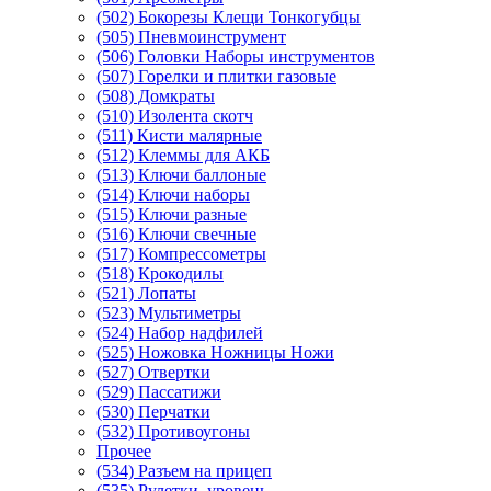
(502) Бокорезы Клещи Тонкогубцы
(505) Пневмоинструмент
(506) Головки Наборы инструментов
(507) Горелки и плитки газовые
(508) Домкраты
(510) Изолента скотч
(511) Кисти малярные
(512) Клеммы для АКБ
(513) Ключи баллоные
(514) Ключи наборы
(515) Ключи разные
(516) Ключи свечные
(517) Компрессометры
(518) Крокодилы
(521) Лопаты
(523) Мультиметры
(524) Набор надфилей
(525) Ножовка Ножницы Ножи
(527) Отвертки
(529) Пассатижи
(530) Перчатки
(532) Противоугоны
Прочее
(534) Разъем на прицеп
(535) Рулетки, уровень