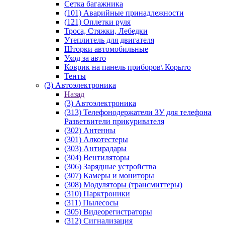
Сетка багажника
(101) Аварийные принадлежности
(121) Оплетки руля
Троса, Стяжки, Лебедки
Утеплитель для двигателя
Шторки автомобильные
Уход за авто
Коврик на панель приборов\ Корыто
Тенты
(3) Автоэлектроника
Назад
(3) Автоэлектроника
(313) Телефонодержатели ЗУ для телефона
Разветвители прикуривателя
(302) Антенны
(301) Алкотестеры
(303) Антирадары
(304) Вентиляторы
(306) Зарядные устройства
(307) Камеры и мониторы
(308) Модуляторы (трансмиттеры)
(310) Парктроники
(311) Пылесосы
(305) Видеорегистраторы
(312) Сигнализация