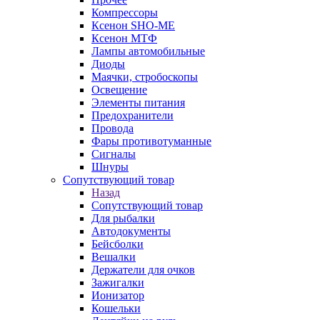
Компрессоры
Ксенон SHO-ME
Ксенон МТФ
Лампы автомобильные
Диоды
Маячки, стробоскопы
Освещение
Элементы питания
Предохранители
Провода
Фары противотуманные
Сигналы
Шнуры
Сопутствующий товар
Назад
Сопутствующий товар
Для рыбалки
Автодокументы
Бейсболки
Вешалки
Держатели для очков
Зажигалки
Ионизатор
Кошельки