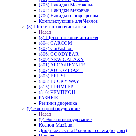
(705) Накидки Массажные
(704) Накидки Меховые
(706) Накидки с подогревом
Комплектующие для Чехлов
(8) Щётки стеклоочистителя
Назад
(8) Щётки стеклоочистителя
(804) CARCOM
(807) CarFashion
(806) GOODYEAR
(809) NEW GALAXY
(801) ALCA\HEYNER
(802) AUTOVIRAZH
(803) BRUSH
(808) LUCKY WAY
(815) ПРИМЬЕР
(816) ЧЕМПИОН
РАЗНЫЕ
Резинки дворника
(9) Электрооборудование
Назад
(9) Электрооборудование
Ксенон MaxLum
Диодные лампы Головного света (в фары)
Прочее