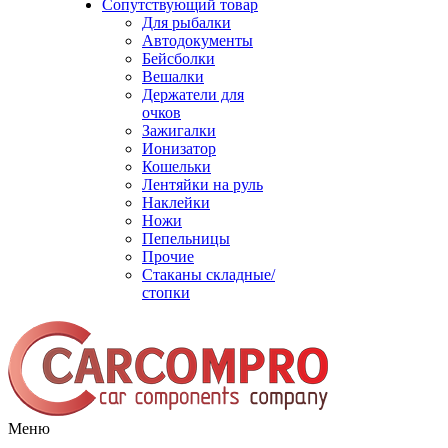
Сопутствующий товар
Для рыбалки
Автодокументы
Бейсболки
Вешалки
Держатели для
очков
Зажигалки
Ионизатор
Кошельки
Лентяйки на руль
Наклейки
Ножи
Пепельницы
Прочие
Стаканы складные/
стопки
Меню