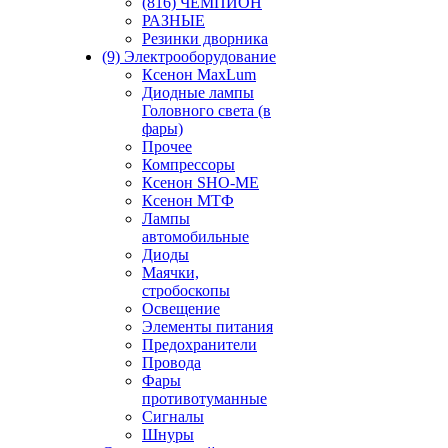
(816) ЧЕМПИОН
РАЗНЫЕ
Резинки дворника
(9) Электрооборудование
Ксенон MaxLum
Диодные лампы
Головного света (в
фары)
Прочее
Компрессоры
Ксенон SHO-ME
Ксенон МТФ
Лампы
автомобильные
Диоды
Маячки,
стробоскопы
Освещение
Элементы питания
Предохранители
Провода
Фары
противотуманные
Сигналы
Шнуры