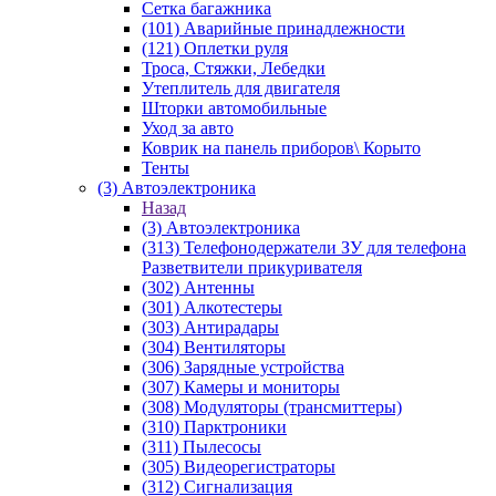
Сетка багажника
(101) Аварийные принадлежности
(121) Оплетки руля
Троса, Стяжки, Лебедки
Утеплитель для двигателя
Шторки автомобильные
Уход за авто
Коврик на панель приборов\ Корыто
Тенты
(3) Автоэлектроника
Назад
(3) Автоэлектроника
(313) Телефонодержатели ЗУ для телефона
Разветвители прикуривателя
(302) Антенны
(301) Алкотестеры
(303) Антирадары
(304) Вентиляторы
(306) Зарядные устройства
(307) Камеры и мониторы
(308) Модуляторы (трансмиттеры)
(310) Парктроники
(311) Пылесосы
(305) Видеорегистраторы
(312) Сигнализация