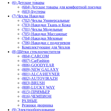
(6) Детские товары
(604) Детские товары для комфортной поездки
(603) Бустеры
(7) Чехлы Накидки
(702) Чехлы Универсальные
(703) Накидки Ткань и Кожа
(701) Чехлы Модельные
(705) Накидки Массажные
(704) Накидки Меховые
(706) Накидки с подогревом
Комплектующие для Чехлов
(8) Щётки стеклоочистителя
(804) CARCOM
(807) CarFashion
(806) GOODYEAR
(809) NEW GALAXY
(801) ALCA\HEYNER
(802) AUTOVIRAZH
(803) BRUSH
(808) LUCKY WAY
(815) ПРИМЬЕР
(816) ЧЕМПИОН
РАЗНЫЕ
Резинки дворника
(9) Электрооборудование