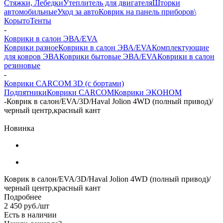
Стяжки, Лебедки
Утеплитель для двигателя
Шторки
автомобильные
Уход за авто
Коврик на панель приборов\
Корыто
Тенты
-
Коврики в салон ЭВА/EVA
Коврики разное
Коврики в салон ЭВА/EVA
Комплектующие
для ковров ЭВА
Коврики бытовые ЭВА/EVA
Коврики в салон
резиновые
-
Коврики CARCOM 3D (с бортами)
Подпятники
Коврики CARCOM
Коврики ЭКОНОМ
-
Коврик в салон/EVA/3D/Haval Jolion 4WD (полный привод)/
черный центр,красный кант
Новинка
Коврик в салон/EVA/3D/Haval Jolion 4WD (полный привод)/
черный центр,красный кант
Подробнее
2 450
руб.
/шт
Есть в наличии