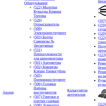
бенз
Оборудование
(522) Молотки
Кувалды Киянки
Топоры
(526)
(107
Опрыскиватель
(119
(509)
глуш
Электроинструмент
(120
(503) Болты
(122
Саморезы №
тони
\бесшумные
Под
(531)
орто
Принадлежности
(123
для шиномонтажа
номе
(501) Ареометры
Реме
(502) Бокорезы
безо
Клещи Тонкогубцы
Реше
(505)
на р
Пневмоинструмент
Руч
(506) Головки
ручн
Наборы
Калькулятор
Акции
инструментов
авточехлов
(507) Горелки и
плитки газовые
(113
(508) Домкраты