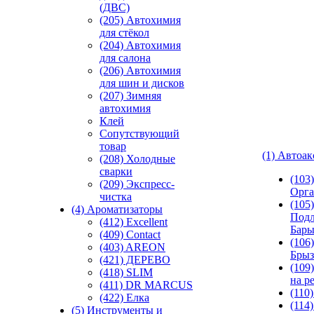
(ДВС)
(205) Автохимия
для стёкол
(204) Автохимия
для салона
(206) Автохимия
для шин и дисков
(207) Зимняя
автохимия
Клей
Сопутствующий
товар
(1) Автоа
(208) Холодные
сварки
(103
(209) Экспреcс-
Орга
чистка
(105)
(4) Ароматизаторы
Подл
(412) Excellent
Бар
(409) Contact
(106)
(403) AREON
Брыз
(421) ДЕРЕВО
(109
(418) SLIM
на р
(411) DR MARCUS
(110
(422) Елка
(114
(5) Инструменты и