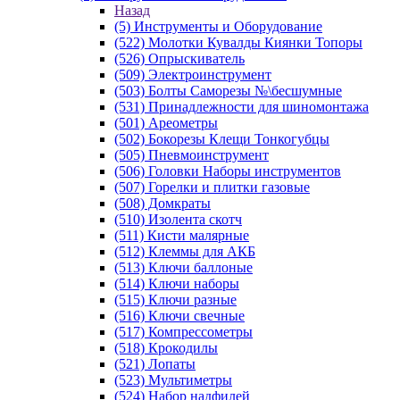
Назад
(5) Инструменты и Оборудование
(522) Молотки Кувалды Киянки Топоры
(526) Опрыскиватель
(509) Электроинструмент
(503) Болты Саморезы №\бесшумные
(531) Принадлежности для шиномонтажа
(501) Ареометры
(502) Бокорезы Клещи Тонкогубцы
(505) Пневмоинструмент
(506) Головки Наборы инструментов
(507) Горелки и плитки газовые
(508) Домкраты
(510) Изолента скотч
(511) Кисти малярные
(512) Клеммы для АКБ
(513) Ключи баллоные
(514) Ключи наборы
(515) Ключи разные
(516) Ключи свечные
(517) Компрессометры
(518) Крокодилы
(521) Лопаты
(523) Мультиметры
(524) Набор надфилей