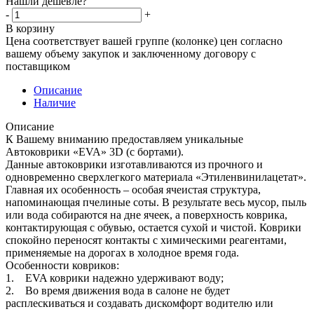
Нашли дешевле?
-
+
В корзину
Цена соответствует вашей группе (колонке) цен согласно
вашему объему закупок и заключенному договору с
поставщиком
Описание
Наличие
Описание
К Вашему вниманию предоставляем уникальные
Автоковрики «EVA» 3D (с бортами).
Данные автоковрики изготавливаются из прочного и
одновременно сверхлегкого материала «Этиленвинилацетат».
Главная их особенность – особая ячеистая структура,
напоминающая пчелиные соты. В результате весь мусор, пыль
или вода собираются на дне ячеек, а поверхность коврика,
контактирующая с обувью, остается сухой и чистой. Коврики
спокойно переносят контакты с химическими реагентами,
применяемые на дорогах в холодное время года.
Особенности ковриков:
1. EVA коврики надежно удерживают воду;
2. Во время движения вода в салоне не будет
расплескиваться и создавать дискомфорт водителю или