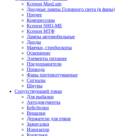
Ксенон MaxLum
Диодные лампы Головного света (в фары)
Прочее
Компрессоры
Ксенон SHO-ME
Ксенон МТФ
Лампы автомобильные
Диоды
Маячки, стробоскопы
Освещение
Элементы питания
Предохранители
Провода
Фары противотуманные
Сигналы
Шнуры
Сопутствующий товар
Для рыбалки
Автодокументы
Бейсболки
Вешалки
Держатели для очков
Зажигалки
Ионизатор
Кошельки