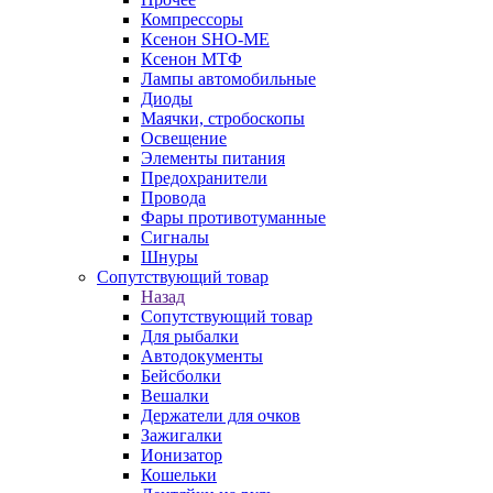
Компрессоры
Ксенон SHO-ME
Ксенон МТФ
Лампы автомобильные
Диоды
Маячки, стробоскопы
Освещение
Элементы питания
Предохранители
Провода
Фары противотуманные
Сигналы
Шнуры
Сопутствующий товар
Назад
Сопутствующий товар
Для рыбалки
Автодокументы
Бейсболки
Вешалки
Держатели для очков
Зажигалки
Ионизатор
Кошельки