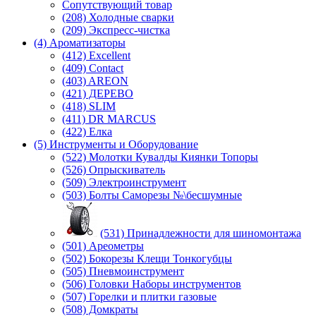
Сопутствующий товар
(208) Холодные сварки
(209) Экспреcс-чистка
(4) Ароматизаторы
(412) Excellent
(409) Contact
(403) AREON
(421) ДЕРЕВО
(418) SLIM
(411) DR MARCUS
(422) Елка
(5) Инструменты и Оборудование
(522) Молотки Кувалды Киянки Топоры
(526) Опрыскиватель
(509) Электроинструмент
(503) Болты Саморезы №\бесшумные
(531) Принадлежности для шиномонтажа
(501) Ареометры
(502) Бокорезы Клещи Тонкогубцы
(505) Пневмоинструмент
(506) Головки Наборы инструментов
(507) Горелки и плитки газовые
(508) Домкраты