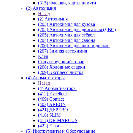
(315) Флешки, карты памяти
(2) Автохимия
Назад
(2) Автохимия
(203) Автохимия для кузова
(202) Автохимия для двигателя (ДВС)
(205) Автохимия для стёкол
(204) Автохимия для салона
(206) Автохимия для шин и дисков
(207) Зимняя автохимия
Клей
Сопутствующий товар
(208) Холодные сварки
(209) Экспреcс-чистка
(4) Ароматизаторы
Назад
(4) Ароматизаторы
(412) Excellent
(409) Contact
(403) AREON
(421) ДЕРЕВО
(418) SLIM
(411) DR MARCUS
(422) Елка
(5) Инструменты и Оборудование