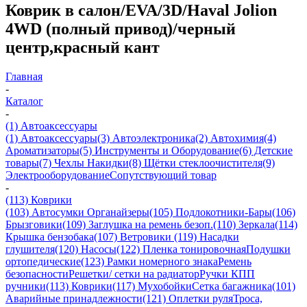
Коврик в салон/EVA/3D/Haval Jolion
4WD (полный привод)/черный
центр,красный кант
Главная
-
Каталог
-
(1) Автоаксессуары
(1) Автоаксессуары
(3) Автоэлектроника
(2) Автохимия
(4)
Ароматизаторы
(5) Инструменты и Оборудование
(6) Детские
товары
(7) Чехлы Накидки
(8) Щётки стеклоочистителя
(9)
Электрооборудование
Сопутствующий товар
-
(113) Коврики
(103) Автосумки Органайзеры
(105) Подлокотники-Бары
(106)
Брызговики
(109) Заглушка на ремень безоп.
(110) Зеркала
(114)
Крышка бензобака
(107) Ветровики
(119) Насадки
глушителя
(120) Насосы
(122) Пленка тонировочная
Подушки
ортопедические
(123) Рамки номерного знака
Ремень
безопасности
Решетки/ сетки на радиатор
Ручки КПП
ручники
(113) Коврики
(117) Мухобойки
Сетка багажника
(101)
Аварийные принадлежности
(121) Оплетки руля
Троса,