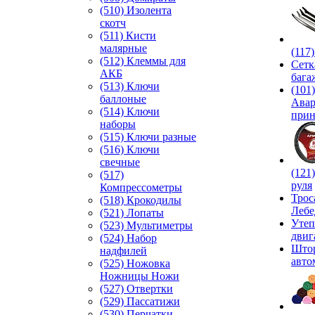
(510) Изолента
скотч
(511) Кисти
малярные
(117
(512) Клеммы для
Сетк
АКБ
бага
(513) Ключи
(101)
баллоные
Ава
(514) Ключи
прин
наборы
(515) Ключи разные
(516) Ключи
свечные
(121
(517)
руля
Компрессометры
Трос
(518) Крокодилы
Лебе
(521) Лопаты
Утеп
(523) Мультиметры
двиг
(524) Набор
Што
надфилей
авто
(525) Ножовка
Ножницы Ножи
(527) Отвертки
(529) Пассатижи
(530) Перчатки