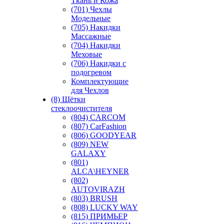
Ткань и Кожа
(701) Чехлы
Модельные
(705) Накидки
Массажные
(704) Накидки
Меховые
(706) Накидки с
подогревом
Комплектующие
для Чехлов
(8) Щётки
стеклоочистителя
(804) CARCOM
(807) CarFashion
(806) GOODYEAR
(809) NEW
GALAXY
(801)
ALCA\HEYNER
(802)
AUTOVIRAZH
(803) BRUSH
(808) LUCKY WAY
(815) ПРИМЬЕР