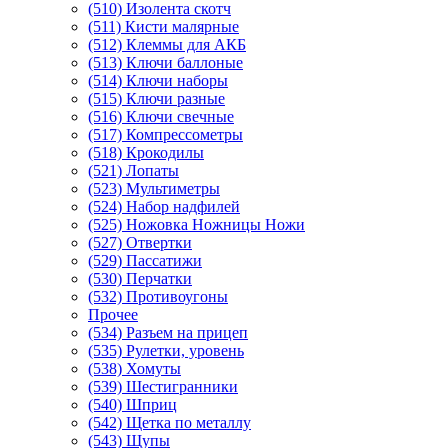
(510) Изолента скотч
(511) Кисти малярные
(512) Клеммы для АКБ
(513) Ключи баллоные
(514) Ключи наборы
(515) Ключи разные
(516) Ключи свечные
(517) Компрессометры
(518) Крокодилы
(521) Лопаты
(523) Мультиметры
(524) Набор надфилей
(525) Ножовка Ножницы Ножи
(527) Отвертки
(529) Пассатижи
(530) Перчатки
(532) Противоугоны
Прочее
(534) Разъем на прицеп
(535) Рулетки, уровень
(538) Хомуты
(539) Шестигранники
(540) Шприц
(542) Щетка по металлу
(543) Щупы