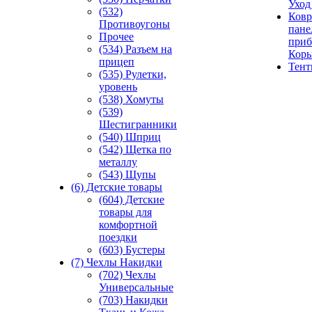
Уход
(532)
Ковр
Противоугоны
пане
Прочее
приб
(534) Разъем на
Кор
прицеп
Тен
(535) Рулетки,
уровень
(538) Хомуты
(539)
Шестигранники
(540) Шприц
(542) Щетка по
металлу
(543) Щупы
(6) Детские товары
(604) Детские
товары для
комфортной
поездки
(603) Бустеры
(7) Чехлы Накидки
(702) Чехлы
Универсальные
(703) Накидки