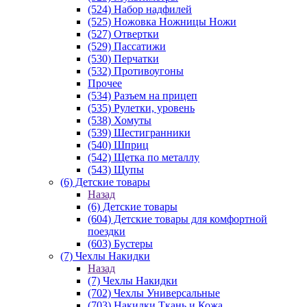
(524) Набор надфилей
(525) Ножовка Ножницы Ножи
(527) Отвертки
(529) Пассатижи
(530) Перчатки
(532) Противоугоны
Прочее
(534) Разъем на прицеп
(535) Рулетки, уровень
(538) Хомуты
(539) Шестигранники
(540) Шприц
(542) Щетка по металлу
(543) Щупы
(6) Детские товары
Назад
(6) Детские товары
(604) Детские товары для комфортной
поездки
(603) Бустеры
(7) Чехлы Накидки
Назад
(7) Чехлы Накидки
(702) Чехлы Универсальные
(703) Накидки Ткань и Кожа