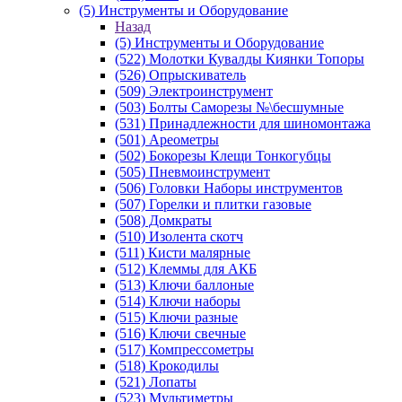
(5) Инструменты и Оборудование
Назад
(5) Инструменты и Оборудование
(522) Молотки Кувалды Киянки Топоры
(526) Опрыскиватель
(509) Электроинструмент
(503) Болты Саморезы №\бесшумные
(531) Принадлежности для шиномонтажа
(501) Ареометры
(502) Бокорезы Клещи Тонкогубцы
(505) Пневмоинструмент
(506) Головки Наборы инструментов
(507) Горелки и плитки газовые
(508) Домкраты
(510) Изолента скотч
(511) Кисти малярные
(512) Клеммы для АКБ
(513) Ключи баллоные
(514) Ключи наборы
(515) Ключи разные
(516) Ключи свечные
(517) Компрессометры
(518) Крокодилы
(521) Лопаты
(523) Мультиметры