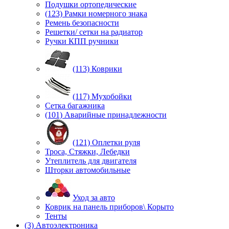
Подушки ортопедические
(123) Рамки номерного знака
Ремень безопасности
Решетки/ сетки на радиатор
Ручки КПП ручники
(113) Коврики
(117) Мухобойки
Сетка багажника
(101) Аварийные принадлежности
(121) Оплетки руля
Троса, Стяжки, Лебедки
Утеплитель для двигателя
Шторки автомобильные
Уход за авто
Коврик на панель приборов\ Корыто
Тенты
(3) Автоэлектроника