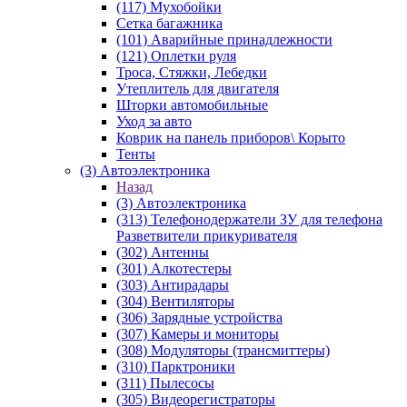
(117) Мухобойки
Сетка багажника
(101) Аварийные принадлежности
(121) Оплетки руля
Троса, Стяжки, Лебедки
Утеплитель для двигателя
Шторки автомобильные
Уход за авто
Коврик на панель приборов\ Корыто
Тенты
(3) Автоэлектроника
Назад
(3) Автоэлектроника
(313) Телефонодержатели ЗУ для телефона
Разветвители прикуривателя
(302) Антенны
(301) Алкотестеры
(303) Антирадары
(304) Вентиляторы
(306) Зарядные устройства
(307) Камеры и мониторы
(308) Модуляторы (трансмиттеры)
(310) Парктроники
(311) Пылесосы
(305) Видеорегистраторы