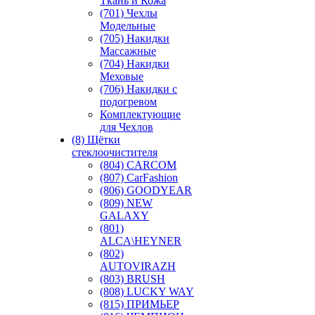
Ткань и Кожа
(701) Чехлы
Модельные
(705) Накидки
Массажные
(704) Накидки
Меховые
(706) Накидки с
подогревом
Комплектующие
для Чехлов
(8) Щётки
стеклоочистителя
(804) CARCOM
(807) CarFashion
(806) GOODYEAR
(809) NEW
GALAXY
(801)
ALCA\HEYNER
(802)
AUTOVIRAZH
(803) BRUSH
(808) LUCKY WAY
(815) ПРИМЬЕР