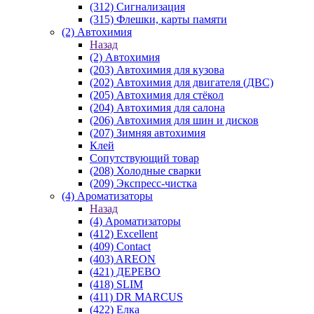
(312) Сигнализация
(315) Флешки, карты памяти
(2) Автохимия
Назад
(2) Автохимия
(203) Автохимия для кузова
(202) Автохимия для двигателя (ДВС)
(205) Автохимия для стёкол
(204) Автохимия для салона
(206) Автохимия для шин и дисков
(207) Зимняя автохимия
Клей
Сопутствующий товар
(208) Холодные сварки
(209) Экспреcс-чистка
(4) Ароматизаторы
Назад
(4) Ароматизаторы
(412) Excellent
(409) Contact
(403) AREON
(421) ДЕРЕВО
(418) SLIM
(411) DR MARCUS
(422) Елка