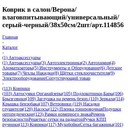
Коврик в салон/Верона/
влаговпитывающий/универсальный/
серый-черный/38х50см/2шт/арт.114856
Главная
-
Каталог
-
(1) Автоаксессуары
(1) Автоаксессуары
(3) Автоэлектроника
(2) Автохимия
(4)
Ароматизаторы
(5) Инструменты и Оборудование
(6) Детские
товары
(7) Чехлы Накидки
(8) Щётки стеклоочистителя
(9)
Электрооборудование
Сопутствующий товар
-
(113) Коврики
(103) Автосумки Органайзеры
(105) Подлокотники-Бары
(106)
Брызговики
(109) Заглушка на ремень безоп.
(110) Зеркала
(114)
Крышка бензобака
(107) Ветровики
(119) Насадки
глушителя
(120) Насосы
(122) Пленка тонировочная
Подушки
ортопедические
(123) Рамки номерного знака
Ремень
безопасности
Решетки/ сетки на радиатор
Ручки КПП
ручники
(113) Коврики
(117) Мухобойки
Сетка багажника
(101)