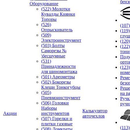
бенз
Оборудование
(522) Молотки
Кувалды Киянки
Топоры
(526)
(107
Опрыскиватель
(119
(509)
глуш
Электроинструмент
(120
(503) Болты
(122
Саморезы №
тони
\бесшумные
Под
(531)
орто
Принадлежности
(123
для шиномонтажа
номе
(501) Ареометры
Реме
(502) Бокорезы
безо
Клещи Тонкогубцы
Реше
(505)
на р
Пневмоинструмент
Руч
(506) Головки
ручн
Наборы
Калькулятор
Акции
инструментов
авточехлов
(507) Горелки и
плитки газовые
(113
(508) Домкраты