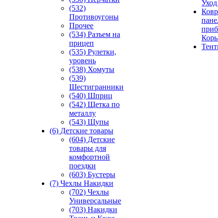
Уход
(532)
Ковр
Противоугоны
пане
Прочее
приб
(534) Разъем на
Кор
прицеп
Тен
(535) Рулетки,
уровень
(538) Хомуты
(539)
Шестигранники
(540) Шприц
(542) Щетка по
металлу
(543) Щупы
(6) Детские товары
(604) Детские
товары для
комфортной
поездки
(603) Бустеры
(7) Чехлы Накидки
(702) Чехлы
Универсальные
(703) Накидки