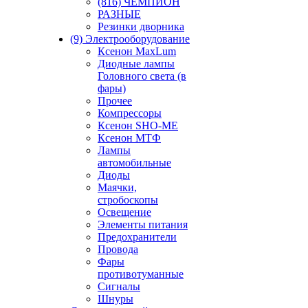
(816) ЧЕМПИОН
РАЗНЫЕ
Резинки дворника
(9) Электрооборудование
Ксенон MaxLum
Диодные лампы
Головного света (в
фары)
Прочее
Компрессоры
Ксенон SHO-ME
Ксенон МТФ
Лампы
автомобильные
Диоды
Маячки,
стробоскопы
Освещение
Элементы питания
Предохранители
Провода
Фары
противотуманные
Сигналы
Шнуры