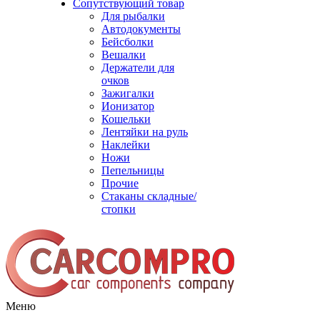
Сопутствующий товар
Для рыбалки
Автодокументы
Бейсболки
Вешалки
Держатели для
очков
Зажигалки
Ионизатор
Кошельки
Лентяйки на руль
Наклейки
Ножи
Пепельницы
Прочие
Стаканы складные/
стопки
Меню