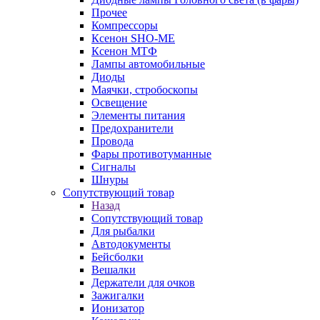
Прочее
Компрессоры
Ксенон SHO-ME
Ксенон МТФ
Лампы автомобильные
Диоды
Маячки, стробоскопы
Освещение
Элементы питания
Предохранители
Провода
Фары противотуманные
Сигналы
Шнуры
Сопутствующий товар
Назад
Сопутствующий товар
Для рыбалки
Автодокументы
Бейсболки
Вешалки
Держатели для очков
Зажигалки
Ионизатор