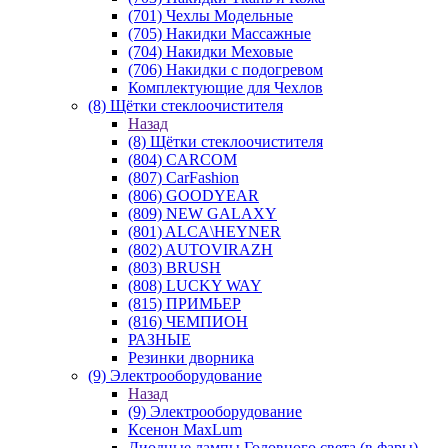
(701) Чехлы Модельные
(705) Накидки Массажные
(704) Накидки Меховые
(706) Накидки с подогревом
Комплектующие для Чехлов
(8) Щётки стеклоочистителя
Назад
(8) Щётки стеклоочистителя
(804) CARCOM
(807) CarFashion
(806) GOODYEAR
(809) NEW GALAXY
(801) ALCA\HEYNER
(802) AUTOVIRAZH
(803) BRUSH
(808) LUCKY WAY
(815) ПРИМЬЕР
(816) ЧЕМПИОН
РАЗНЫЕ
Резинки дворника
(9) Электрооборудование
Назад
(9) Электрооборудование
Ксенон MaxLum
Диодные лампы Головного света (в фары)