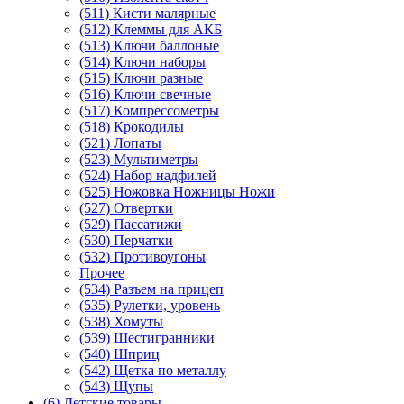
(511) Кисти малярные
(512) Клеммы для АКБ
(513) Ключи баллоные
(514) Ключи наборы
(515) Ключи разные
(516) Ключи свечные
(517) Компрессометры
(518) Крокодилы
(521) Лопаты
(523) Мультиметры
(524) Набор надфилей
(525) Ножовка Ножницы Ножи
(527) Отвертки
(529) Пассатижи
(530) Перчатки
(532) Противоугоны
Прочее
(534) Разъем на прицеп
(535) Рулетки, уровень
(538) Хомуты
(539) Шестигранники
(540) Шприц
(542) Щетка по металлу
(543) Щупы
(6) Детские товары