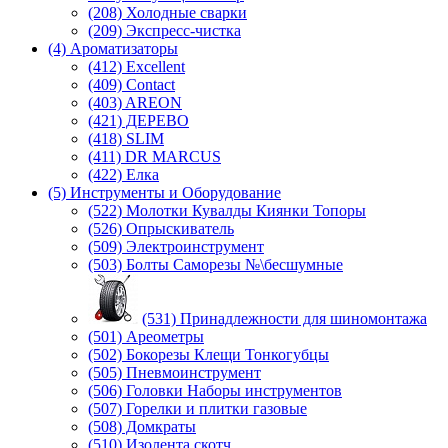
(208) Холодные сварки
(209) Экспреcс-чистка
(4) Ароматизаторы
(412) Excellent
(409) Contact
(403) AREON
(421) ДЕРЕВО
(418) SLIM
(411) DR MARCUS
(422) Елка
(5) Инструменты и Оборудование
(522) Молотки Кувалды Киянки Топоры
(526) Опрыскиватель
(509) Электроинструмент
(503) Болты Саморезы №\бесшумные
(531) Принадлежности для шиномонтажа
(501) Ареометры
(502) Бокорезы Клещи Тонкогубцы
(505) Пневмоинструмент
(506) Головки Наборы инструментов
(507) Горелки и плитки газовые
(508) Домкраты
(510) Изолента скотч