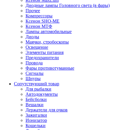
Ксенон MaxLum
Диодные лампы Головного света (в фары)
Прочее
Компрессоры
Ксенон SHO-ME
Ксенон МТФ
Лампы автомобильные
Диоды
Маячки, стробоскопы
Освещение
Элементы питания
Предохранители
Провода
Фары противотуманные
Сигналы
Шнуры
Сопутствующий товар
Для рыбалки
Автодокументы
Бейсболки
Вешалки
Держатели для очков
Зажигалки
Ионизатор
Кошельки