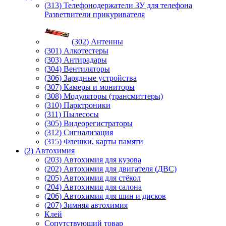
(313) Телефонодержатели ЗУ для телефона
Разветвители прикуривателя
(302) Антенны
(301) Алкотестеры
(303) Антирадары
(304) Вентиляторы
(306) Зарядные устройства
(307) Камеры и мониторы
(308) Модуляторы (трансмиттеры)
(310) Парктроники
(311) Пылесосы
(305) Видеорегистраторы
(312) Сигнализация
(315) Флешки, карты памяти
(2) Автохимия
(203) Автохимия для кузова
(202) Автохимия для двигателя (ДВС)
(205) Автохимия для стёкол
(204) Автохимия для салона
(206) Автохимия для шин и дисков
(207) Зимняя автохимия
Клей
Сопутствующий товар