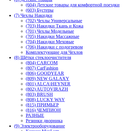
(604) Детские товары для комфортной поездки
(603) Бустеры
(7) Чехлы Накидки
(702) Чехлы Универсальные
(703) Накидки Ткань и Кожа
(701) Чехлы Модельные
(705) Накидки Массажные
(704) Накидки Меховые
(706) Накидки с подогревом
Комплектующие для Чехлов
(8) Щётки стеклоочистителя
(804) CARCOM
(807) CarFashion
(806) GOODYEAR
(809) NEW GALAXY
(801) ALCA\HEYNER
(802) AUTOVIRAZH
(803) BRUSH
(808) LUCKY WAY
(815) ПРИМЬЕР
(816) ЧЕМПИОН
РАЗНЫЕ
Резинки дворника
(9) Электрооборудование