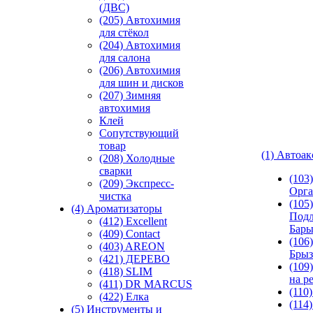
(ДВС)
(205) Автохимия
для стёкол
(204) Автохимия
для салона
(206) Автохимия
для шин и дисков
(207) Зимняя
автохимия
Клей
Сопутствующий
товар
(1) Автоа
(208) Холодные
сварки
(103
(209) Экспреcс-
Орга
чистка
(105)
(4) Ароматизаторы
Подл
(412) Excellent
Бар
(409) Contact
(106)
(403) AREON
Брыз
(421) ДЕРЕВО
(109
(418) SLIM
на р
(411) DR MARCUS
(110
(422) Елка
(114
(5) Инструменты и