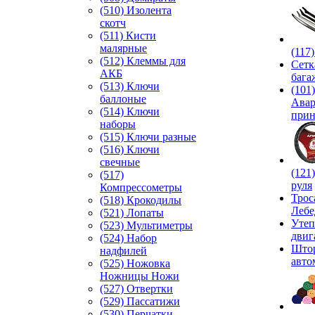
(510) Изолента
скотч
(511) Кисти
малярные
(117
(512) Клеммы для
Сетк
АКБ
бага
(513) Ключи
(101)
баллоные
Ава
(514) Ключи
прин
наборы
(515) Ключи разные
(516) Ключи
свечные
(121
(517)
руля
Компрессометры
Трос
(518) Крокодилы
Лебе
(521) Лопаты
Утеп
(523) Мультиметры
двиг
(524) Набор
Што
надфилей
авто
(525) Ножовка
Ножницы Ножи
(527) Отвертки
(529) Пассатижи
(530) Перчатки