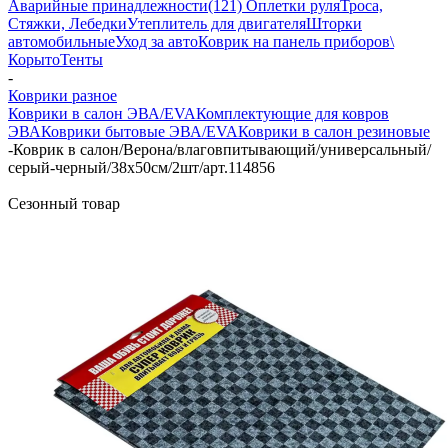
Аварийные принадлежности
(121) Оплетки руля
Троса,
Стяжки, Лебедки
Утеплитель для двигателя
Шторки
автомобильные
Уход за авто
Коврик на панель приборов\
Корыто
Тенты
-
Коврики разное
Коврики в салон ЭВА/EVA
Комплектующие для ковров
ЭВА
Коврики бытовые ЭВА/EVA
Коврики в салон резиновые
-
Коврик в салон/Верона/влаговпитывающий/универсальный/
серый-черный/38х50см/2шт/арт.114856
Сезонный товар