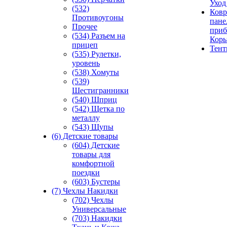
Уход
(532)
Ковр
Противоугоны
пане
Прочее
приб
(534) Разъем на
Кор
прицеп
Тен
(535) Рулетки,
уровень
(538) Хомуты
(539)
Шестигранники
(540) Шприц
(542) Щетка по
металлу
(543) Щупы
(6) Детские товары
(604) Детские
товары для
комфортной
поездки
(603) Бустеры
(7) Чехлы Накидки
(702) Чехлы
Универсальные
(703) Накидки