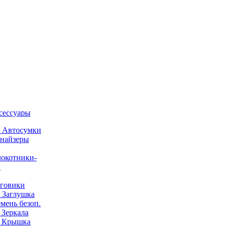
ксессуары
) Автосумки
найзеры
окотники-
ы
говики
) Заглушка
емень безоп.
) Зеркала
) Крышка