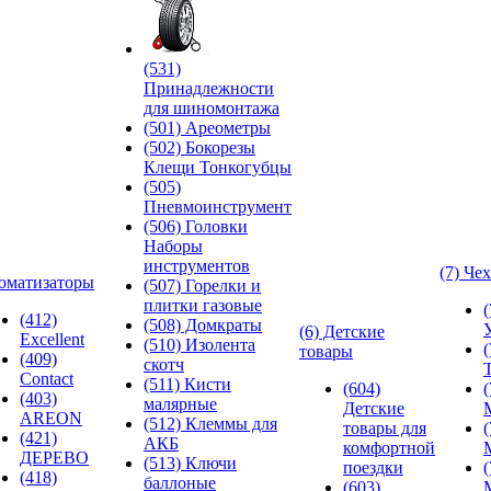
(531)
Принадлежности
для шиномонтажа
(501) Ареометры
(502) Бокорезы
Клещи Тонкогубцы
(505)
Пневмоинструмент
(506) Головки
Наборы
инструментов
(7) Че
оматизаторы
(507) Горелки и
плитки газовые
(412)
(508) Домкраты
(6) Детские
Excellent
(510) Изолента
товары
(409)
скотч
Contact
(511) Кисти
(604)
(403)
малярные
Детские
AREON
(512) Клеммы для
товары для
(421)
АКБ
комфортной
ДЕРЕВО
(513) Ключи
поездки
(418)
баллоные
(603)