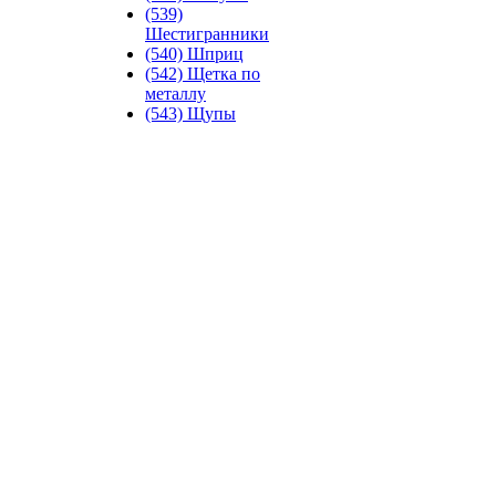
(539)
Шестигранники
(540) Шприц
(542) Щетка по
металлу
(543) Щупы