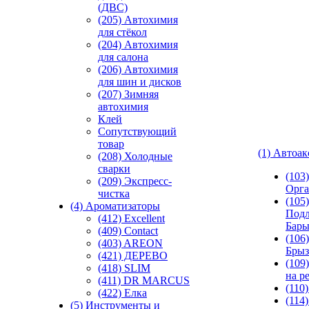
(ДВС)
(205) Автохимия
для стёкол
(204) Автохимия
для салона
(206) Автохимия
для шин и дисков
(207) Зимняя
автохимия
Клей
Сопутствующий
товар
(1) Автоа
(208) Холодные
сварки
(103
(209) Экспреcс-
Орга
чистка
(105)
(4) Ароматизаторы
Подл
(412) Excellent
Бар
(409) Contact
(106)
(403) AREON
Брыз
(421) ДЕРЕВО
(109
(418) SLIM
на р
(411) DR MARCUS
(110
(422) Елка
(114
(5) Инструменты и