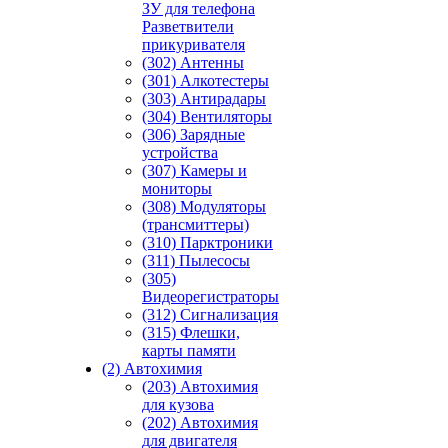
ЗУ для телефона
Разветвители
прикуривателя
(302) Антенны
(301) Алкотестеры
(303) Антирадары
(304) Вентиляторы
(306) Зарядные
устройства
(307) Камеры и
мониторы
(308) Модуляторы
(трансмиттеры)
(310) Парктроники
(311) Пылесосы
(305)
Видеорегистраторы
(312) Сигнализация
(315) Флешки,
карты памяти
(2) Автохимия
(203) Автохимия
для кузова
(202) Автохимия
для двигателя