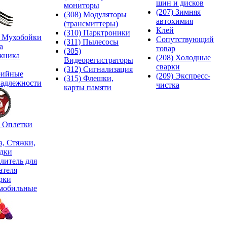
шин и дисков
мониторы
(207) Зимняя
(308) Модуляторы
автохимия
(трансмиттеры)
Клей
(310) Парктроники
) Мухобойки
Сопутствующий
(311) Пылесосы
а
товар
(305)
жника
(208) Холодные
Видеорегистраторы
сварки
(312) Сигнализация
рийные
(209) Экспреcс-
(315) Флешки,
адлежности
чистка
карты памяти
) Оплетки
а, Стяжки,
дки
литель для
ателя
рки
мобильные