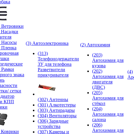
обака
) Ветровики
) Насадки
ителя
) Насосы
(3) Автоэлектроника
(2) Автохимия
) Пленка
ровочная
(313)
(203)
ушки
Телефонодержатели
Автохимия для
педические
ЗУ для телефона
кузова
) Рамки
Разветвители
(202)
(4)
рного знака
прикуривателя
Автохимия для
Ар
нь
двигателя
пасности
(ДВС)
тки/ сетки
(205)
адиатор
Автохимия для
(302) Антенны
ки КПП
стёкол
(301) Алкотестеры
ики
(204)
(303) Антирадары
Автохимия для
(304) Вентиляторы
салона
(306) Зарядные
(206)
устройства
Автохимия для
) Коврики
(307) Камеры и