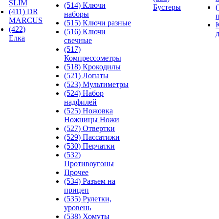
SLIM
(514) Ключи
Бустеры
(411) DR
наборы
MARCUS
(515) Ключи разные
(422)
(516) Ключи
Елка
свечные
(517)
Компрессометры
(518) Крокодилы
(521) Лопаты
(523) Мультиметры
(524) Набор
надфилей
(525) Ножовка
Ножницы Ножи
(527) Отвертки
(529) Пассатижи
(530) Перчатки
(532)
Противоугоны
Прочее
(534) Разъем на
прицеп
(535) Рулетки,
уровень
(538) Хомуты