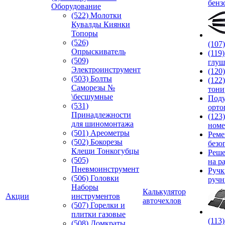
бенз
Оборудование
(522) Молотки
Кувалды Киянки
Топоры
(526)
(107
Опрыскиватель
(119
(509)
глуш
Электроинструмент
(120
(503) Болты
(122
Саморезы №
тони
\бесшумные
Под
(531)
орто
Принадлежности
(123
для шиномонтажа
номе
(501) Ареометры
Реме
(502) Бокорезы
безо
Клещи Тонкогубцы
Реше
(505)
на р
Пневмоинструмент
Руч
(506) Головки
ручн
Наборы
Калькулятор
Акции
инструментов
авточехлов
(507) Горелки и
плитки газовые
(113
(508) Домкраты