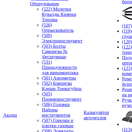
бенз
Оборудование
(522) Молотки
Кувалды Киянки
Топоры
(526)
(107
Опрыскиватель
(119
(509)
глуш
Электроинструмент
(120
(503) Болты
(122
Саморезы №
тони
\бесшумные
Под
(531)
орто
Принадлежности
(123
для шиномонтажа
номе
(501) Ареометры
Реме
(502) Бокорезы
безо
Клещи Тонкогубцы
Реше
(505)
на р
Пневмоинструмент
Руч
(506) Головки
ручн
Наборы
Калькулятор
Акции
инструментов
авточехлов
(507) Горелки и
плитки газовые
(113
(508) Домкраты