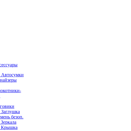
ксессуары
) Автосумки
найзеры
окотники-
ы
говики
) Заглушка
емень безоп.
) Зеркала
) Крышка