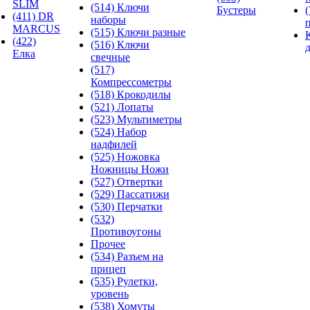
SLIM
(514) Ключи
Бустеры
(411) DR
наборы
MARCUS
(515) Ключи разные
(422)
(516) Ключи
Елка
свечные
(517)
Компрессометры
(518) Крокодилы
(521) Лопаты
(523) Мультиметры
(524) Набор
надфилей
(525) Ножовка
Ножницы Ножи
(527) Отвертки
(529) Пассатижи
(530) Перчатки
(532)
Противоугоны
Прочее
(534) Разъем на
прицеп
(535) Рулетки,
уровень
(538) Хомуты