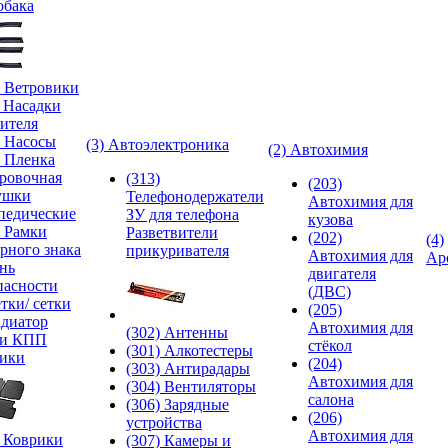
обака
) Ветровики
) Насадки
ителя
) Насосы
(3) Автоэлектроника
(2) Автохимия
) Пленка
ровочная
(313)
(203)
ушки
Телефонодержатели
Автохимия для
педические
ЗУ для телефона
кузова
) Рамки
Разветвители
(202)
(4)
рного знака
прикуривателя
Автохимия для
Ар
нь
двигателя
пасности
(ДВС)
тки/ сетки
(205)
адиатор
Автохимия для
(302) Антенны
ки КПП
стёкол
(301) Алкотестеры
ики
(204)
(303) Антирадары
Автохимия для
(304) Вентиляторы
салона
(306) Зарядные
(206)
устройства
Автохимия для
) Коврики
(307) Камеры и