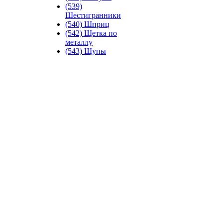
(539)
Шестигранники
(540) Шприц
(542) Щетка по
металлу
(543) Щупы