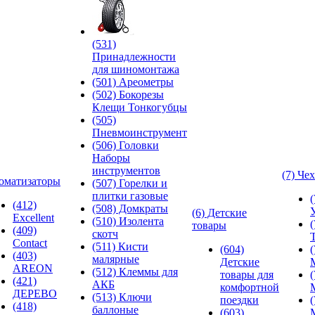
(531)
Принадлежности
для шиномонтажа
(501) Ареометры
(502) Бокорезы
Клещи Тонкогубцы
(505)
Пневмоинструмент
(506) Головки
Наборы
инструментов
(7) Че
оматизаторы
(507) Горелки и
плитки газовые
(412)
(508) Домкраты
(6) Детские
Excellent
(510) Изолента
товары
(409)
скотч
Contact
(511) Кисти
(604)
(403)
малярные
Детские
AREON
(512) Клеммы для
товары для
(421)
АКБ
комфортной
ДЕРЕВО
(513) Ключи
поездки
(418)
баллоные
(603)