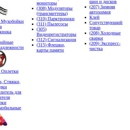
шин и дисков
мониторы
(207) Зимняя
(308) Модуляторы
автохимия
(трансмиттеры)
Клей
(310) Парктроники
) Мухобойки
Сопутствующий
(311) Пылесосы
а
товар
(305)
жника
(208) Холодные
Видеорегистраторы
сварки
(312) Сигнализация
рийные
(209) Экспреcс-
(315) Флешки,
адлежности
чистка
карты памяти
) Оплетки
а, Стяжки,
дки
литель для
ателя
рки
мобильные