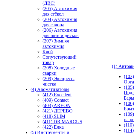
(ДВС)
(205) Автохимия
для стёкол
(204) Автохимия
для салона
(206) Автохимия
для шин и дисков
(207) Зимняя
автохимия
Клей
Сопутствующий
товар
(1) Автоа
(208) Холодные
сварки
(103
(209) Экспреcс-
Орга
чистка
(105)
(4) Ароматизаторы
Подл
(412) Excellent
Бар
(409) Contact
(106)
(403) AREON
Брыз
(421) ДЕРЕВО
(109
(418) SLIM
на р
(411) DR MARCUS
(110
(422) Елка
(114
(5) Инструменты и