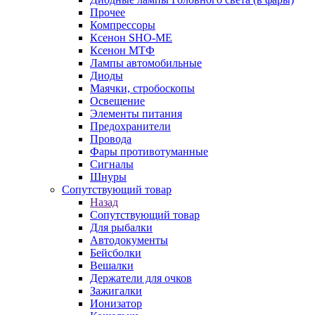
Прочее
Компрессоры
Ксенон SHO-ME
Ксенон МТФ
Лампы автомобильные
Диоды
Маячки, стробоскопы
Освещение
Элементы питания
Предохранители
Провода
Фары противотуманные
Сигналы
Шнуры
Сопутствующий товар
Назад
Сопутствующий товар
Для рыбалки
Автодокументы
Бейсболки
Вешалки
Держатели для очков
Зажигалки
Ионизатор