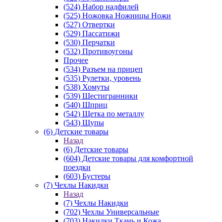
(524) Набор надфилей
(525) Ножовка Ножницы Ножи
(527) Отвертки
(529) Пассатижи
(530) Перчатки
(532) Противоугоны
Прочее
(534) Разъем на прицеп
(535) Рулетки, уровень
(538) Хомуты
(539) Шестигранники
(540) Шприц
(542) Щетка по металлу
(543) Щупы
(6) Детские товары
Назад
(6) Детские товары
(604) Детские товары для комфортной
поездки
(603) Бустеры
(7) Чехлы Накидки
Назад
(7) Чехлы Накидки
(702) Чехлы Универсальные
(703) Накидки Ткань и Кожа