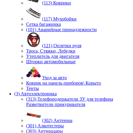
(113) Коврики
(117) Мухобойки
Сетка багажника
(101) Аварийные принадлежности
(121) Оплетки руля
Троса, Стяжки, Лебедки
Утеплитель для двигателя
Шторки автомобильные
Уход за авто
Коврик на панель приборов\ Корыто
Тенты
(3) Автоэлектроника
(313) Телефонодержатели ЗУ для телефона
Разветвители прикуривателя
(302) Антенны
(301) Алкотестеры
(303) Антирадары