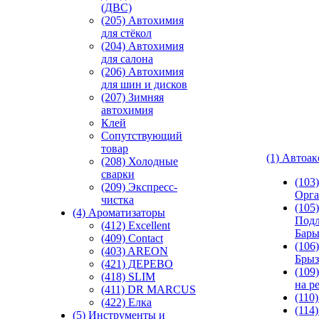
(ДВС)
(205) Автохимия
для стёкол
(204) Автохимия
для салона
(206) Автохимия
для шин и дисков
(207) Зимняя
автохимия
Клей
Сопутствующий
товар
(1) Автоа
(208) Холодные
сварки
(103
(209) Экспреcс-
Орга
чистка
(105)
(4) Ароматизаторы
Подл
(412) Excellent
Бар
(409) Contact
(106)
(403) AREON
Брыз
(421) ДЕРЕВО
(109
(418) SLIM
на р
(411) DR MARCUS
(110
(422) Елка
(114
(5) Инструменты и