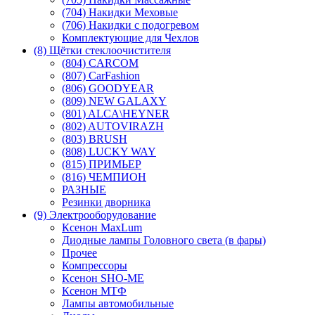
(704) Накидки Меховые
(706) Накидки с подогревом
Комплектующие для Чехлов
(8) Щётки стеклоочистителя
(804) CARCOM
(807) CarFashion
(806) GOODYEAR
(809) NEW GALAXY
(801) ALCA\HEYNER
(802) AUTOVIRAZH
(803) BRUSH
(808) LUCKY WAY
(815) ПРИМЬЕР
(816) ЧЕМПИОН
РАЗНЫЕ
Резинки дворника
(9) Электрооборудование
Ксенон MaxLum
Диодные лампы Головного света (в фары)
Прочее
Компрессоры
Ксенон SHO-ME
Ксенон МТФ
Лампы автомобильные