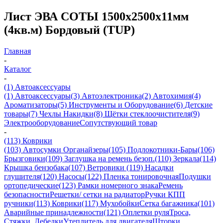
Лист ЭВА СОТЫ 1500х2500х11мм
(4кв.м) Бордовый (TUP)
Главная
-
Каталог
-
(1) Автоаксессуары
(1) Автоаксессуары
(3) Автоэлектроника
(2) Автохимия
(4)
Ароматизаторы
(5) Инструменты и Оборудование
(6) Детские
товары
(7) Чехлы Накидки
(8) Щётки стеклоочистителя
(9)
Электрооборудование
Сопутствующий товар
-
(113) Коврики
(103) Автосумки Органайзеры
(105) Подлокотники-Бары
(106)
Брызговики
(109) Заглушка на ремень безоп.
(110) Зеркала
(114)
Крышка бензобака
(107) Ветровики
(119) Насадки
глушителя
(120) Насосы
(122) Пленка тонировочная
Подушки
ортопедические
(123) Рамки номерного знака
Ремень
безопасности
Решетки/ сетки на радиатор
Ручки КПП
ручники
(113) Коврики
(117) Мухобойки
Сетка багажника
(101)
Аварийные принадлежности
(121) Оплетки руля
Троса,
Стяжки, Лебедки
Утеплитель для двигателя
Шторки