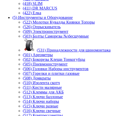
(418) SLIM
(411) DR MARCUS
(422) Елка
(5) Инструменты и Оборудование
(522) Молотки Кувалды Киянки Топоры
(526) Опрыскиватель
(509) Электроинструмент
(503) Болты Саморезы №\бесшумные
(531) Принадлежности для шиномонтажа
(501) Ареометры
(502) Бокорезы Клещи Тонкогубцы
(505) Пневмоинструмент
(506) Головки Наборы инструментов
(507) Горелки и плитки газовые
(508) Домкраты
(510) Изолента скотч
(511) Кисти малярные
(512) Клеммы для АКБ
(513) Ключи баллоные
(514) Ключи наборы
(515) Ключи разные
(516) Ключи свечные
(517) Компрессометры