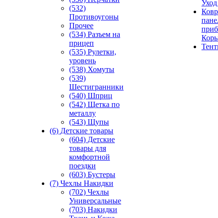
Уход
(532)
Ковр
Противоугоны
пане
Прочее
приб
(534) Разъем на
Кор
прицеп
Тен
(535) Рулетки,
уровень
(538) Хомуты
(539)
Шестигранники
(540) Шприц
(542) Щетка по
металлу
(543) Щупы
(6) Детские товары
(604) Детские
товары для
комфортной
поездки
(603) Бустеры
(7) Чехлы Накидки
(702) Чехлы
Универсальные
(703) Накидки