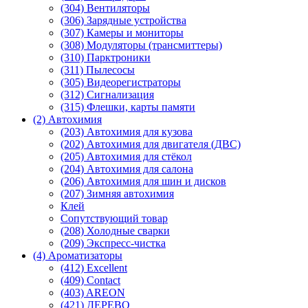
(304) Вентиляторы
(306) Зарядные устройства
(307) Камеры и мониторы
(308) Модуляторы (трансмиттеры)
(310) Парктроники
(311) Пылесосы
(305) Видеорегистраторы
(312) Сигнализация
(315) Флешки, карты памяти
(2) Автохимия
(203) Автохимия для кузова
(202) Автохимия для двигателя (ДВС)
(205) Автохимия для стёкол
(204) Автохимия для салона
(206) Автохимия для шин и дисков
(207) Зимняя автохимия
Клей
Сопутствующий товар
(208) Холодные сварки
(209) Экспреcс-чистка
(4) Ароматизаторы
(412) Excellent
(409) Contact
(403) AREON
(421) ДЕРЕВО