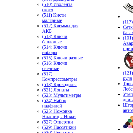
(510) Изолента
скотч
(511) Кисти
малярные
(117
(512) Клеммы для
Сетк
АКБ
бага
(513) Ключи
(101)
баллоные
Ава
(514) Ключи
прин
наборы
(515) Ключи разные
(516) Ключи
свечные
(121
(517)
руля
Компрессометры
Трос
(518) Крокодилы
Лебе
(521) Лопаты
Утеп
(523) Мультиметры
двиг
(524) Набор
Што
надфилей
авто
(525) Ножовка
Ножницы Ножи
(527) Отвертки
(529) Пассатижи
(530) Перчатки