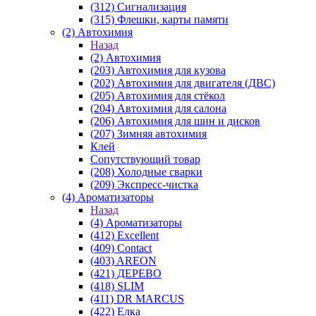
(312) Сигнализация
(315) Флешки, карты памяти
(2) Автохимия
Назад
(2) Автохимия
(203) Автохимия для кузова
(202) Автохимия для двигателя (ДВС)
(205) Автохимия для стёкол
(204) Автохимия для салона
(206) Автохимия для шин и дисков
(207) Зимняя автохимия
Клей
Сопутствующий товар
(208) Холодные сварки
(209) Экспреcс-чистка
(4) Ароматизаторы
Назад
(4) Ароматизаторы
(412) Excellent
(409) Contact
(403) AREON
(421) ДЕРЕВО
(418) SLIM
(411) DR MARCUS
(422) Елка