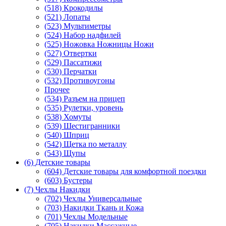
(518) Крокодилы
(521) Лопаты
(523) Мультиметры
(524) Набор надфилей
(525) Ножовка Ножницы Ножи
(527) Отвертки
(529) Пассатижи
(530) Перчатки
(532) Противоугоны
Прочее
(534) Разъем на прицеп
(535) Рулетки, уровень
(538) Хомуты
(539) Шестигранники
(540) Шприц
(542) Щетка по металлу
(543) Щупы
(6) Детские товары
(604) Детские товары для комфортной поездки
(603) Бустеры
(7) Чехлы Накидки
(702) Чехлы Универсальные
(703) Накидки Ткань и Кожа
(701) Чехлы Модельные
(705) Накидки Массажные