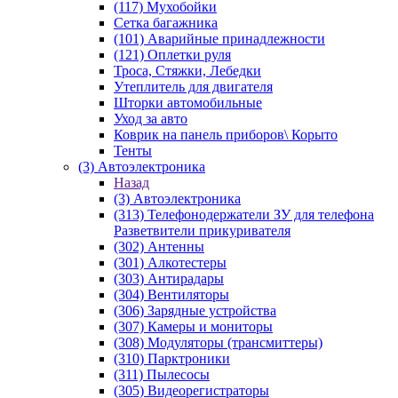
(117) Мухобойки
Сетка багажника
(101) Аварийные принадлежности
(121) Оплетки руля
Троса, Стяжки, Лебедки
Утеплитель для двигателя
Шторки автомобильные
Уход за авто
Коврик на панель приборов\ Корыто
Тенты
(3) Автоэлектроника
Назад
(3) Автоэлектроника
(313) Телефонодержатели ЗУ для телефона
Разветвители прикуривателя
(302) Антенны
(301) Алкотестеры
(303) Антирадары
(304) Вентиляторы
(306) Зарядные устройства
(307) Камеры и мониторы
(308) Модуляторы (трансмиттеры)
(310) Парктроники
(311) Пылесосы
(305) Видеорегистраторы