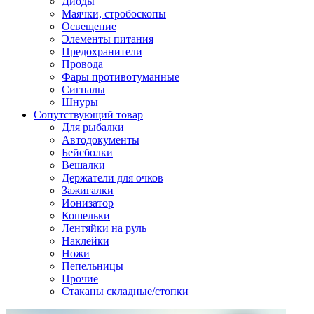
Диоды
Маячки, стробоскопы
Освещение
Элементы питания
Предохранители
Провода
Фары противотуманные
Сигналы
Шнуры
Сопутствующий товар
Для рыбалки
Автодокументы
Бейсболки
Вешалки
Держатели для очков
Зажигалки
Ионизатор
Кошельки
Лентяйки на руль
Наклейки
Ножи
Пепельницы
Прочие
Стаканы складные/стопки