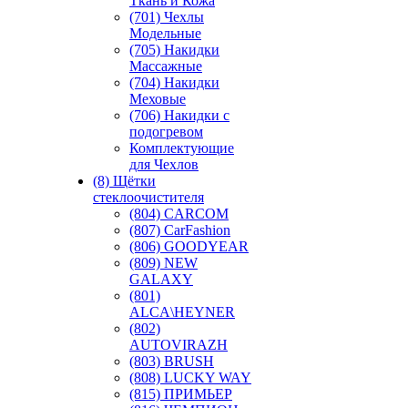
Ткань и Кожа
(701) Чехлы
Модельные
(705) Накидки
Массажные
(704) Накидки
Меховые
(706) Накидки с
подогревом
Комплектующие
для Чехлов
(8) Щётки
стеклоочистителя
(804) CARCOM
(807) CarFashion
(806) GOODYEAR
(809) NEW
GALAXY
(801)
ALCA\HEYNER
(802)
AUTOVIRAZH
(803) BRUSH
(808) LUCKY WAY
(815) ПРИМЬЕР