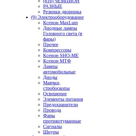
(816) ЧЕМПИОН
РАЗНЫЕ
Резинки дворника
(9) Электрооборудование
Ксенон MaxLum
Диодные лампы
Головного света (в
фары)
Прочее
Компрессоры
Ксенон SHO-ME
Ксенон МТФ
Лампы
автомобильные
Диоды
Маячки,
стробоскопы
Освещение
Элементы питания
Предохранители
Провода
Фары
противотуманные
Сигналы
Шнуры