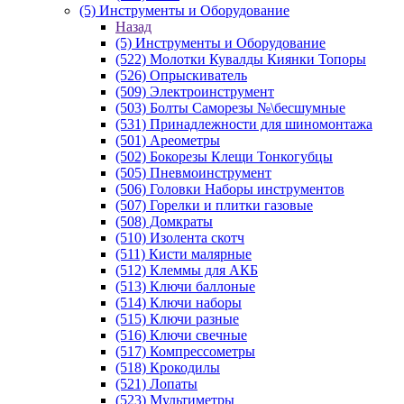
(5) Инструменты и Оборудование
Назад
(5) Инструменты и Оборудование
(522) Молотки Кувалды Киянки Топоры
(526) Опрыскиватель
(509) Электроинструмент
(503) Болты Саморезы №\бесшумные
(531) Принадлежности для шиномонтажа
(501) Ареометры
(502) Бокорезы Клещи Тонкогубцы
(505) Пневмоинструмент
(506) Головки Наборы инструментов
(507) Горелки и плитки газовые
(508) Домкраты
(510) Изолента скотч
(511) Кисти малярные
(512) Клеммы для АКБ
(513) Ключи баллоные
(514) Ключи наборы
(515) Ключи разные
(516) Ключи свечные
(517) Компрессометры
(518) Крокодилы
(521) Лопаты
(523) Мультиметры