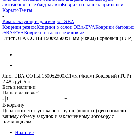
автомобильные
Уход за авто
Коврик на панель приборов\
Корыто
Тенты
-
Комплектующие для ковров ЭВА
Коврики разное
Коврики в салон ЭВА/EVA
Коврики бытовые
ЭВА/EVA
Коврики в салон резиновые
-
Лист ЭВА СОТЫ 1500х2500х11мм (4кв.м) Бордовый (TUP)
Лист ЭВА СОТЫ 1500х2500х11мм (4кв.м) Бордовый (TUP)
2 485
руб.
/шт
Есть в наличии
Нашли дешевле?
-
+
В корзину
Цена соответствует вашей группе (колонке) цен согласно
вашему объему закупок и заключенному договору с
поставщиком
Наличие