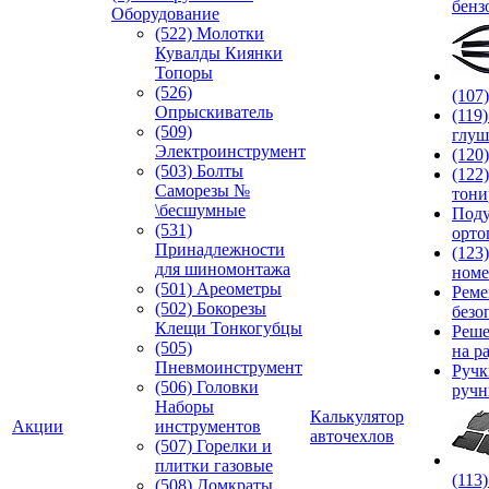
бенз
Оборудование
(522) Молотки
Кувалды Киянки
Топоры
(526)
(107
Опрыскиватель
(119
(509)
глуш
Электроинструмент
(120
(503) Болты
(122
Саморезы №
тони
\бесшумные
Под
(531)
орто
Принадлежности
(123
для шиномонтажа
номе
(501) Ареометры
Реме
(502) Бокорезы
безо
Клещи Тонкогубцы
Реше
(505)
на р
Пневмоинструмент
Руч
(506) Головки
ручн
Наборы
Калькулятор
Акции
инструментов
авточехлов
(507) Горелки и
плитки газовые
(113
(508) Домкраты