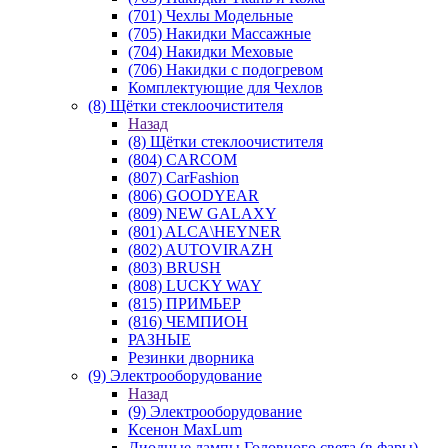
(701) Чехлы Модельные
(705) Накидки Массажные
(704) Накидки Меховые
(706) Накидки с подогревом
Комплектующие для Чехлов
(8) Щётки стеклоочистителя
Назад
(8) Щётки стеклоочистителя
(804) CARCOM
(807) CarFashion
(806) GOODYEAR
(809) NEW GALAXY
(801) ALCA\HEYNER
(802) AUTOVIRAZH
(803) BRUSH
(808) LUCKY WAY
(815) ПРИМЬЕР
(816) ЧЕМПИОН
РАЗНЫЕ
Резинки дворника
(9) Электрооборудование
Назад
(9) Электрооборудование
Ксенон MaxLum
Диодные лампы Головного света (в фары)