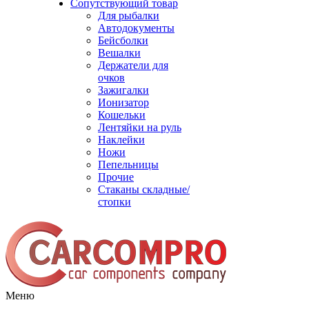
Сопутствующий товар
Для рыбалки
Автодокументы
Бейсболки
Вешалки
Держатели для
очков
Зажигалки
Ионизатор
Кошельки
Лентяйки на руль
Наклейки
Ножи
Пепельницы
Прочие
Стаканы складные/
стопки
Меню